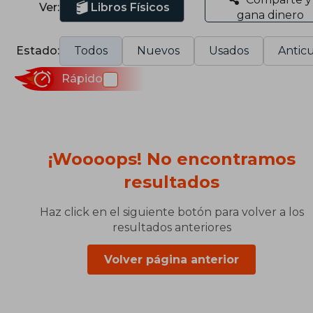
Ver:
Libros Físicos
gana dinero
Estado:
Todos
Nuevos
Usados
Anticu
Rápido
¡Woooops! No encontramos
resultados
Haz click en el siguiente botón para volver a los
resultados anteriores
Volver página anterior