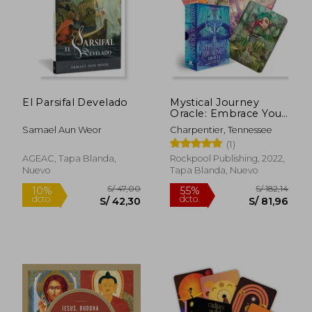
El Parsifal Develado
Mystical Journey
Oracle: Embrace Your
S/ 183,76
S/ 138
50%
55%
True Path (36 Gilded-
Samael Aun Weor
Charpentier, Tennessee
dcto.
dcto.
S/ 91,88
S/ 62,
Edge Cards and 128-
(1)
Page Book) (en
Inglés)
AGEAC, Tapa Blanda,
Rockpool Publishing, 2022,
Nuevo
Tapa Blanda, Nuevo