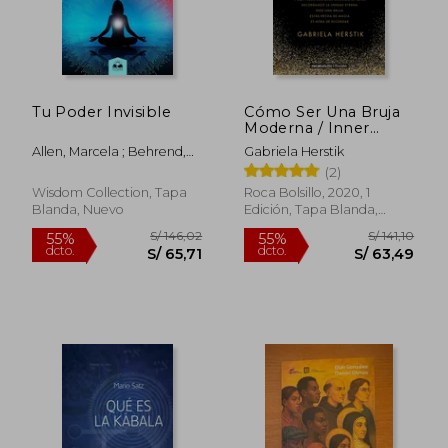
Tu Poder Invisible
Cómo Ser Una Bruja
Moderna / Inner
Witch. a Modern
Allen, Marcela ; Behrend,
Gabriela Herstik
Guide to the Ancient
Geneviève
(2)
Craft
Wisdom Collection, Tapa
Roca Bolsillo, 2020, 1
Blanda, Nuevo
Edición, Tapa Blanda,
Nuevo
S/ 218,40
S/ 138
55%
55%
dcto.
dcto.
S/ 98,28
S/ 62,