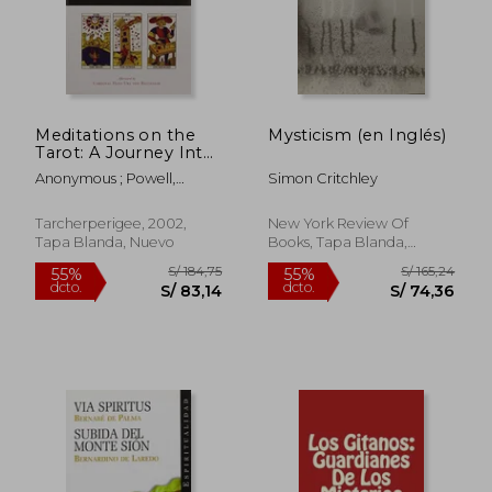
Meditations on the
Mysticism (en Inglés)
Tarot: A Journey Into
Christian
Anonymous ; Powell,
Simon Critchley
Hermeticism (en
Robert ; Von Balthasar,
Inglés)
Hans Urs
Tarcherperigee, 2002,
New York Review Of
Tapa Blanda, Nuevo
Books, Tapa Blanda,
Nuevo
S/ 295,33
S/ 183
55%
55%
dcto.
dcto.
S/ 132,90
S/ 82,