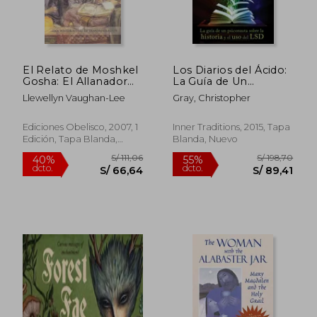
S/ 184,12
S/ 146,
55%
55%
dcto.
dcto.
S/ 82,86
S/ 65,
El Relato de Moshkel
Los Diarios del Ácido:
Gosha: El Allanador
La Guía de Un
de Obstaculos
Psiconauta Sobre La
Llewellyn Vaughan-Lee
Gray, Christopher
Historia Y El USO del
LSD
Ediciones Obelisco, 2007, 1
Inner Traditions, 2015, Tapa
Edición, Tapa Blanda,
Blanda, Nuevo
Nuevo