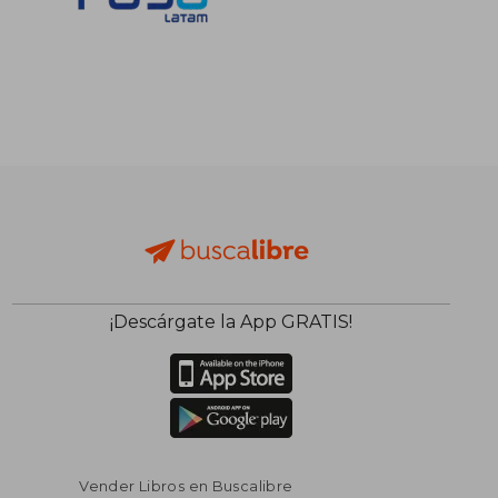
S/ 220,28
S/ 242,
55%
40%
dcto.
dcto.
S/ 99,13
S/ 145,
¡Descárgate la App GRATIS!
Vender Libros en Buscalibre