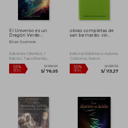
El Universo es un
obras completas de
Dragón Verde:
san bernardo. viii:
Historia de una
sentencias y
Brian Swimme
Creación Cósmica
parábolas. índice de
materias
Ediciones Obelisco, 1
Editorial Biblioteca Autores
Edición, Tapa Blanda,
Cristianos, Nuevo
Nuevo