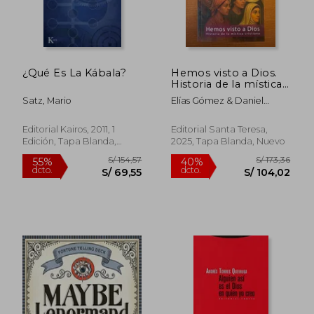
¿Qué Es La Kábala?
Hemos visto a Dios.
Historia de la mística
cristiana
Satz, Mario
Elías Gómez & Daniel
Olmos
Editorial Kairos, 2011, 1
Editorial Santa Teresa,
Edición, Tapa Blanda,
2025, Tapa Blanda, Nuevo
Nuevo
S/ 203,49
S/ 182,
55%
55%
dcto.
dcto.
S/ 91,57
S/ 82,