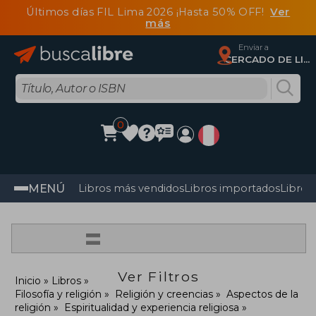
Últimos días FIL Lima 2026 ¡Hasta 50% OFF!
Ver
más
Enviar a
CERCADO DE LIMA, Lima
0
MENÚ
Libros más vendidos
Libros importados
Libros
=
Ver Filtros
Inicio
Libros
Filosofía y religión
Religión y creencias
Aspectos de la
religión
Espiritualidad y experiencia religiosa