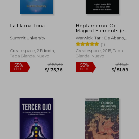
La Llama Trina
Heptameron: Or
S/ 111,06
S/ 198,
Magical Elements (en
40%
55%
Inglés)
dcto.
dcto.
S/ 66,64
S/ 89,
Summit University
Warwick, Tarl ; De Abano,
Peter
(1)
Createspace, 2 Edición,
Createspace, 2015, Tapa
Tapa Blanda, Nuevo
Blanda, Nuevo