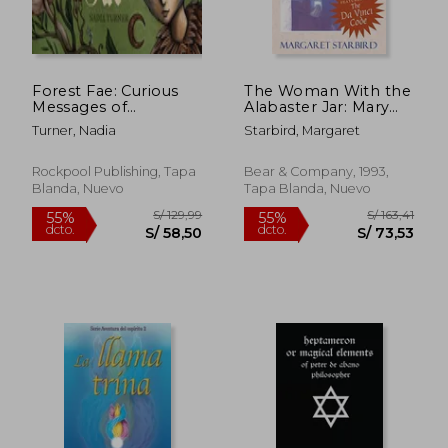
S/ 169,01
S/ 251
55%
55%
dcto.
dcto.
S/ 76,05
S/ 113,
Forest Fae: Curious
The Woman With the
Messages of
Alabaster Jar: Mary
Enchantment (en
Magdalen and the
Turner, Nadia
Starbird, Margaret
Inglés)
Holy Grail (en Inglés)
Rockpool Publishing, Tapa
Bear & Company, 1993,
Blanda, Nuevo
Tapa Blanda, Nuevo