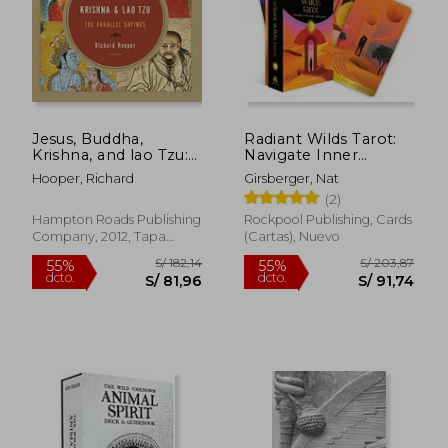
Jesus, Buddha,
Radiant Wilds Tarot:
Krishna, and lao Tzu:
Navigate Inner
The Parallel Sayings
Desert Dreamscapes
Hooper, Richard
Girsberger, Nat
(en Inglés)
(78 Full-Color Cards
(2)
and 128-Page
Guidebook) (en
Hampton Roads Publishing
Rockpool Publishing, Cards
Inglés)
Company, 2012, Tapa
(Cartas), Nuevo
Blanda, Nuevo
S/ 47,00
S/ 182
10%
55%
dcto.
dcto.
S/ 42,30
S/ 81,