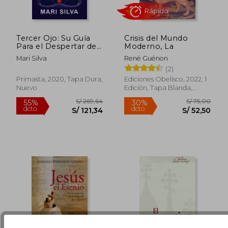
Tercer Ojo: Su Guía
Crisis del Mundo
Para el Despertar del
Moderno, La
Tercer ojo y el
Mari Silva
René Guénon
Desarrollo Psíquico
(2)
S/ 129,99
S/ 163
55%
55%
dcto.
dcto.
Primasta, 2020, Tapa Dura,
Ediciones Obelisco, 2022, 1
S/ 58,50
S/ 73,
Nuevo
Edición, Tapa Blanda,
Nuevo