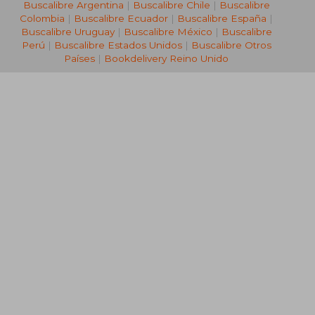
Buscalibre Argentina
|
Buscalibre Chile
|
Buscalibre
Colombia
|
Buscalibre Ecuador
|
Buscalibre España
|
Buscalibre Uruguay
|
Buscalibre México
|
Buscalibre
Perú
|
Buscalibre Estados Unidos
|
Buscalibre Otros
Países
|
Bookdelivery Reino Unido