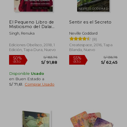
El Pequeno Libro de
Sentir es el Secreto
Misticismo del Dalai
Lama
Singh, Renuka
Neville Goddard
S/ 416,90
S/ 175
55%
55%
(8)
dcto.
dcto.
S/ 187,61
S/ 78,
Ediciones Obelisco, 2018, 1
Createspace, 2016, Tapa
Edición, Tapa Dura, Nuevo
Blanda, Nuevo
Disponible
Usado
en Buen Estado a
S/ 71,61
.
Comprar Usado