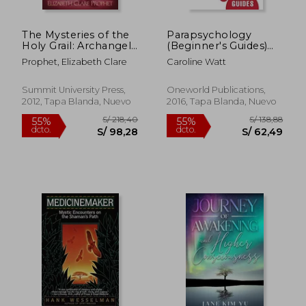
The Mysteries of the
Parapsychology
Holy Grail: Archangel
(Beginner's Guides)
Gabriel (en Inglés)
(en Inglés)
Prophet, Elizabeth Clare
Caroline Watt
Summit University Press,
Oneworld Publications,
2012, Tapa Blanda, Nuevo
2016, Tapa Blanda, Nuevo
S/ 122,22
S/ 155
55%
55%
dcto.
dcto.
S/ 55,00
S/ 69,