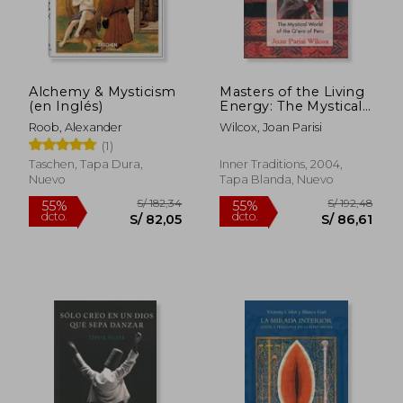
S/ 172,64
S/ 158
55%
55%
dcto.
dcto.
S/ 77,69
S/ 71,
Alchemy & Mysticism
Masters of the Living
(en Inglés)
Energy: The Mystical
World of the Q'Ero of
Roob, Alexander
Wilcox, Joan Parisi
Peru (en Inglés)
(1)
Taschen, Tapa Dura,
Inner Traditions, 2004,
Nuevo
Tapa Blanda, Nuevo