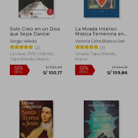
S/ 182,34
S/ 192,
55%
55%
dcto.
dcto.
S/ 82,05
S/ 86,
Solo Creo en un Dios
La Mirada Interior.
que Sepa Danzar
Mistica Femenina en
la Edad Media
Sérgio Veleda
Victoria Cirlot,Blanca Gari
(2)
(3)
La Llave, 2017, 1 Edición,
Siruela, Tapa Blanda,
Tapa Blanda, Nuevo
Nuevo