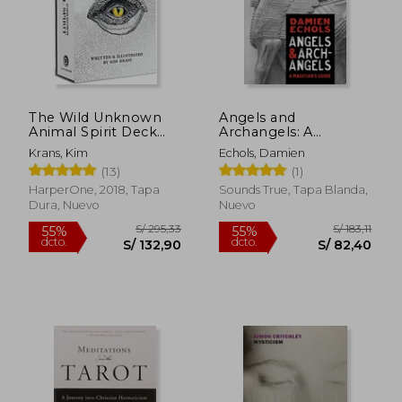
The Wild Unknown
Angels and
Animal Spirit Deck
Archangels: A
and Guid (Official
Magician'S Guide (en
Krans, Kim
Echols, Damien
Keepsake box Set)
Inglés)
(13)
(1)
(en Inglés)
HarperOne, 2018, Tapa
Sounds True, Tapa Blanda,
Dura, Nuevo
Nuevo
S/ 182,14
S/ 203,
55%
55%
dcto.
dcto.
S/ 81,96
S/ 91,