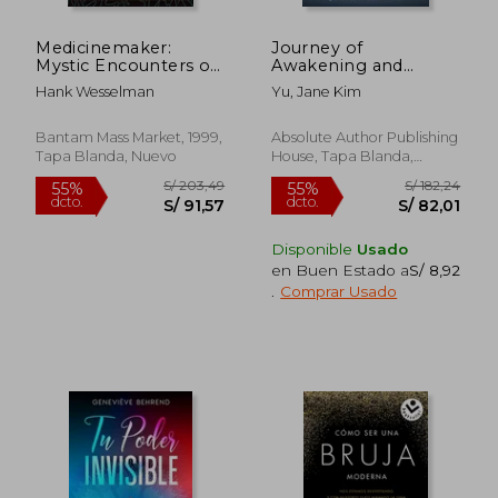
Medicinemaker:
Journey of
Mystic Encounters on
Awakening and
the Shaman's Path
Higher Consciousness
Hank Wesselman
Yu, Jane Kim
(en Inglés)
(en Inglés)
Bantam Mass Market, 1999,
Absolute Author Publishing
Tapa Blanda, Nuevo
House, Tapa Blanda,
Nuevo
Disponible
Usado
en Buen Estado a
S/ 8,92
.
Comprar Usado
S/ 161,48
S/ 235,
55%
55%
dcto.
dcto.
S/ 72,67
S/ 105,