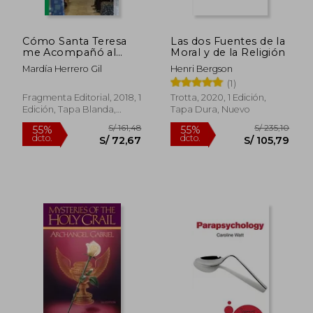
Rápido
Cómo Santa Teresa
Las dos Fuentes de la
me Acompañó al
Moral y de la Religión
Sufismo
Mardía Herrero Gil
Henri Bergson
(1)
Fragmenta Editorial, 2018, 1
Trotta, 2020, 1 Edición,
Edición, Tapa Blanda,
Tapa Dura, Nuevo
Nuevo
S/ 269,64
S/ 75,
55%
30%
dcto.
dcto.
S/ 121,34
S/ 52,