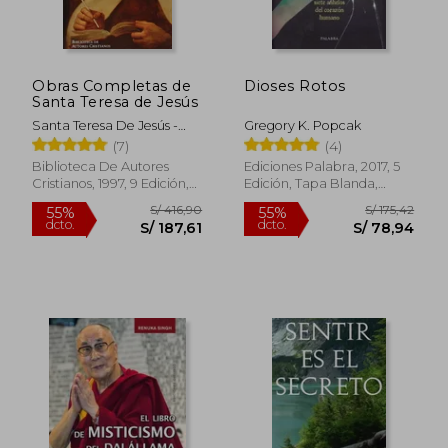
Obras Completas de
Dioses Rotos
S/ 222,60
S/ 244,
55%
55%
Santa Teresa de Jesús
dcto.
dcto.
S/ 100,17
S/ 109,
Santa Teresa De Jesús -
Gregory K. Popcak
Santa -
(7)
(4)
Biblioteca De Autores
Ediciones Palabra, 2017, 5
Cristianos, 1997, 9 Edición,
Edición, Tapa Blanda,
Tapa Blanda, Nuevo
Nuevo