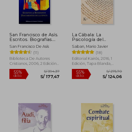
San Francisco de Asís.
La Cábala: La
Escritos. Biografías.
Psicología del
Documentos de la
Misticismo Judío
San Francisco De Asís
Saban, Mario Javier
época
(11)
(18)
Biblioteca De Autores
Editorial Kairós, 2016, 1
Cristianos, 2006, 2 Edición,
Edición, Tapa Blanda,
Tapa Dura, Nuevo
Nuevo
S/ 394,37
S/ 275,
55%
55%
dcto.
dcto.
S/ 177,47
S/ 124,