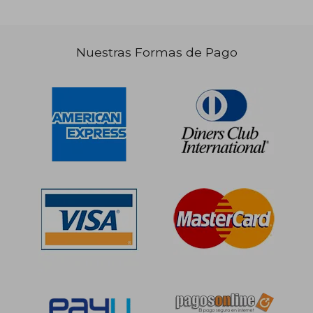
Nuestras Formas de Pago
S/ 154,57
S/ 173
55%
40%
dcto.
dcto.
S/ 69,55
S/ 104,