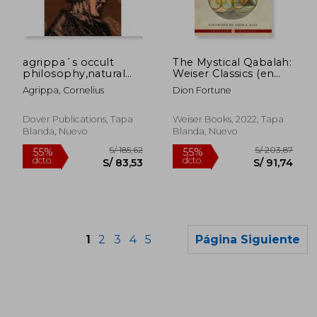
S/ 146,02
S/ 141
55%
55%
dcto.
dcto.
S/ 65,71
S/ 63,
agrippa´s occult
The Mystical Qabalah:
philosophy,natural
Weiser Classics (en
magic (en Inglés)
Inglés)
Agrippa, Cornelius
Dion Fortune
Dover Publications, Tapa
Weiser Books, 2022, Tapa
Blanda, Nuevo
Blanda, Nuevo
1
2
3
4
5
Página Siguiente