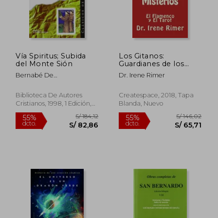
Vía Spiritus; Subida
Los Gitanos:
del Monte Sión
Guardianes de los
Misterios: El
Bernabé De
Dr. Irene Rimer
Flamenco y el Tarot
Palma,Bernardino De
Laredo
Biblioteca De Autores
Createspace, 2018, Tapa
Cristianos, 1998, 1 Edición,
Blanda, Nuevo
Tapa Blanda, Nuevo
S/ 184,75
S/ 165
55%
55%
dcto.
dcto.
S/ 83,14
S/ 74,