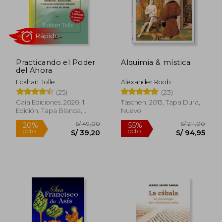
Practicando el Poder
Alquimia & mística
del Ahora
Eckhart Tolle
Alexander Roob
Rápido
(25)
(23)
Gaia Ediciones, 2020, 1
Taschen, 2013, Tapa Dura,
Edición, Tapa Blanda,
Nuevo
Nuevo
S/ 49,00
S/ 211,
20%
55%
dcto.
dcto.
S/ 39,20
S/ 94,