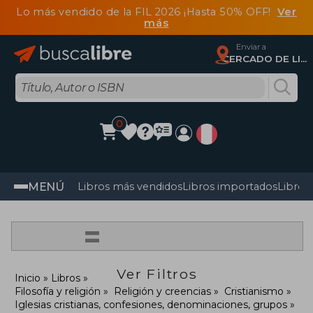
Lo más vendido de la FIL 2026 ¡Hasta 50% OFF!
Ver
más
Enviar a
CERCADO DE LIMA, Lima
0
MENÚ
Libros más vendidos
Libros importados
Libros
=
Ver Filtros
Inicio
Libros
Filosofía y religión
Religión y creencias
Cristianismo
Iglesias cristianas, confesiones, denominaciones, grupos