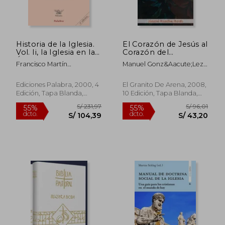
Historia de la Iglesia.
El Corazón de Jesús al
Vol. Ii, la Iglesia en la
Corazón del
Época Moderna
Sacerdote: Ratos de
Francisco Martín
Manuel Gonz&Aacute;Lez
Sagrario en Tiempo
Hernández,José Carlos
Garc&Iacute;A
de Retiro
Martín De La Hoz
Ediciones Palabra, 2000, 4
El Granito De Arena, 2008,
Edición, Tapa Blanda,
10 Edición, Tapa Blanda,
Nuevo
Nuevo
S/ 225,80
S/ 99,
55%
55%
dcto.
dcto.
S/ 101,61
S/ 44,