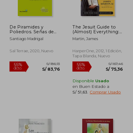
De Piramides y
The Jesuit Guide to
Poliedros. Señas de
(Almost) Everything:
Identidad del
A Spirituality for Real
Santiago Madrigal
Martin, James
Pontificado de f
Life (en Inglés)
Rancisco
Sal Terrae, 2020, Nuevo
HarperOne, 2012, 1 Edición,
Tapa Blanda, Nuevo
S/ 240,48
S/ 259,
55%
55%
dcto.
dcto.
S/ 108,21
S/ 116,
Disponible
Usado
en Buen Estado a
S/ 51,63
.
Comprar Usado