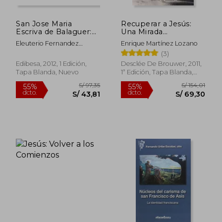
San Jose Maria
Recuperar a Jesús:
Escriva de Balaguer:
Una Mirada
Un Pensamiento Para
Transpersonal
Eleuterio Fernandez
Enrique Martínez Lozano
Cada
Guzman
(3)
Edibesa, 2012, 1 Edición,
Desclée De Brouwer, 2011,
Tapa Blanda, Nuevo
1ª Edición, Tapa Blanda,
Nuevo