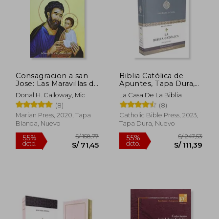
Consagracion a san
Biblia Católica de
Jose: Las Maravillas de
Apuntes, Tapa Dura,
Nuestro Padre
Tela, Azul
Donal H. Calloway, Mic
La Casa De La Biblia
Espiritual
(8)
(8)
Marian Press, 2020, Tapa
Catholic Bible Press, 2023,
Blanda, Nuevo
Tapa Dura, Nuevo
S/ 158,77
S/ 247,
55%
55%
dcto.
dcto.
S/ 71,45
S/ 111,