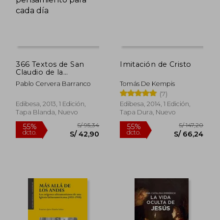
S/ 164,72
S/ 179
55%
55%
dcto.
dcto.
S/ 74,12
S/ 80,
366 Textos de San
Imitación de Cristo
Claudio de la
Colombière: Un
Pablo Cervera Barranco
Tomás De Kempis
pensamiento para
(7)
cada día
Edibesa, 2013, 1 Edición,
Edibesa, 2014, 1 Edición,
Tapa Blanda, Nuevo
Tapa Dura, Nuevo