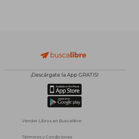
S/ 97,35
S/ 154
55%
55%
dcto.
dcto.
S/ 43,81
S/ 69,
¡Descárgate la App GRATIS!
Vender Libros en Buscalibre
Términos y Condiciones