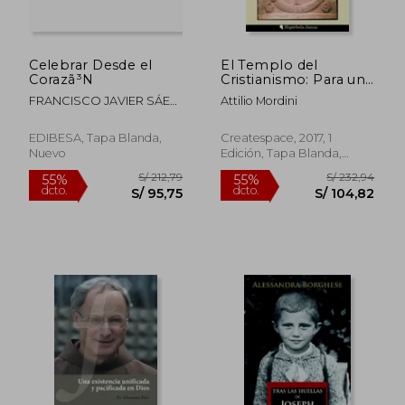
Celebrar Desde el
El Templo del
Corazã³N
Cristianismo: Para una
Retórica de la Historia
FRANCISCO JAVIER SÁEZ
Attilio Mordini
DE MATURANA
EDIBESA, Tapa Blanda,
Createspace, 2017, 1
Nuevo
Edición, Tapa Blanda,
Nuevo
S/ 231,97
S/ 96,
55%
55%
dcto.
dcto.
S/ 104,39
S/ 43,