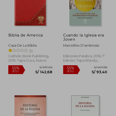
S/ 158,47
S/ 154
55%
55%
dcto.
dcto.
S/ 71,31
S/ 69,
Biblia de America
Cuando la Iglesia era
Joven
Casa De La Biblia
Marcellino D'ambrosio
(1)
Catholic Book Publishing,
Ediciones Palabra, 2016, 1ª
2019, Tapa Dura, Nuevo
Edición, Tapa Blanda,
Nuevo