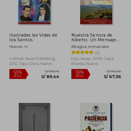
S/ 317,06
S/ 207,
55%
55%
dcto.
dcto.
S/ 142,68
S/ 93,
Ilustradas las Vidas de
Nuestra Senora de
los Santos
Kibeho: Un Mensaje
del Cielo al Mundo
Hoever, H.
Ilibagiza, Immaculee
Desde el Corazon de
(2)
Africa
Catholic Book Publishing,
Hay House, 2009, Tapa
2012, Tapa Dura, Nuevo
Blanda, Nuevo