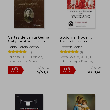
Cartas de Santa Gema
Sodoma: Poder y
Galgani: A su Director
Escandalo en el
Espiritual. Padre
Vaticano
Pablo García Macho
Frederic Martel
Germán de san
(4)
(1)
Estanislao, Pasionista
Edibesa, 2015, 1 Edición,
Roca Bolsillo, 2020, 1
Tapa Blanda, Nuevo
Edición, Tapa Blanda,
Nuevo
S/ 140,92
S/ 184
40%
55%
dcto.
dcto.
S/ 84,55
S/ 83,