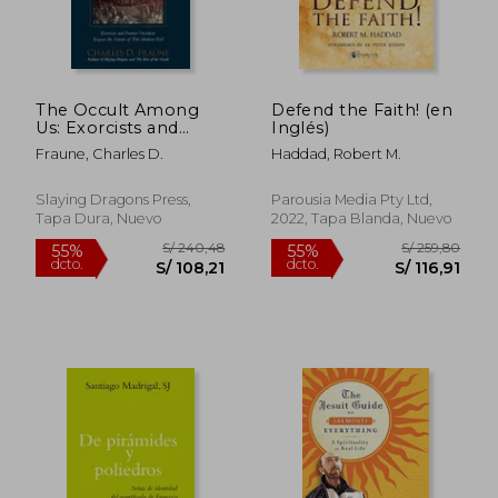
The Occult Among
Defend the Faith! (en
Us: Exorcists and
Inglés)
Former Occultists
Fraune, Charles D.
Haddad, Robert M.
Expose the Nature of
This Modern Evil (en
Inglés)
Slaying Dragons Press,
Parousia Media Pty Ltd,
Tapa Dura, Nuevo
2022, Tapa Blanda, Nuevo
S/ 95,34
S/ 274,
55%
55%
dcto.
dcto.
S/ 42,90
S/ 123,