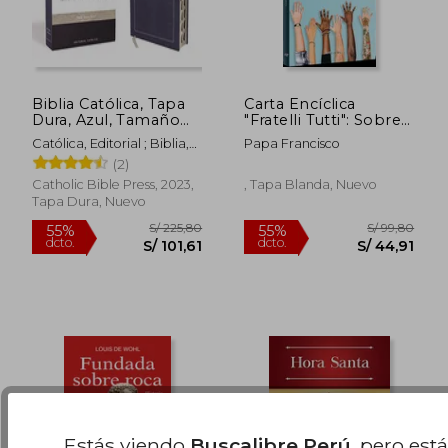
Biblia Católica, Tapa
Carta Encíclica
Dura, Azul, Tamaño
"Fratelli Tutti": Sobre
Personal con Uñero
la Fraternidad y la
Católica, Editorial ; Biblia,
Papa Francisco
Amistad Social
La Casa De La
(2)
(Miscelánea)
S/ 198,76
S/ 149,
55%
55%
Catholic Bible Press, 2023,
, Tapa Blanda, Nuevo
dcto.
dcto.
S/ 89,44
S/ 67,
Tapa Dura, Nuevo
Estás viendo
Buscalibre Perú
, pero est