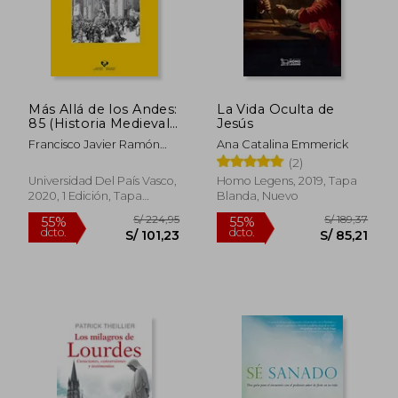
S/ 95,34
S/ 147,
55%
55%
dcto.
dcto.
S/ 42,90
S/ 66,
Más Allá de los Andes:
La Vida Oculta de
85 (Historia Medieval
Jesús
y Moderna)
Francisco Javier Ramón
Ana Catalina Emmerick
Solans
(2)
Universidad Del País Vasco,
Homo Legens, 2019, Tapa
2020, 1 Edición, Tapa
Blanda, Nuevo
Blanda, Nuevo