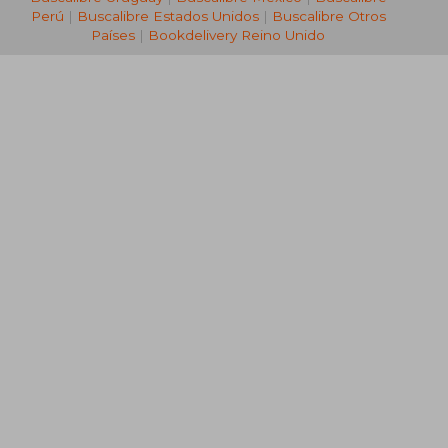
Perú
|
Buscalibre Estados Unidos
|
Buscalibre Otros
Países
|
Bookdelivery Reino Unido