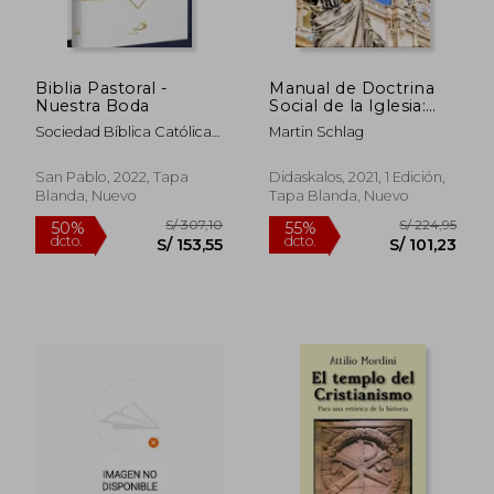
Biblia Pastoral -
Manual de Doctrina
Nuestra Boda
Social de la Iglesia:
Una Guía Para los
Sociedad Bíblica Católica
Martin Schlag
Cristianos en el
Internacional
Mundo de Hoy: 61
(Didaskalos)
San Pablo, 2022, Tapa
Didaskalos, 2021, 1 Edición,
Blanda, Nuevo
Tapa Blanda, Nuevo
S/ 179,66
S/ 118
55%
55%
dcto.
dcto.
S/ 80,85
S/ 53,