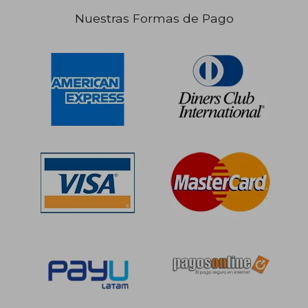
Nuestras Formas de Pago
S/ 270,34
S/ 175
55%
55%
dcto.
dcto.
S/ 121,65
S/ 78,