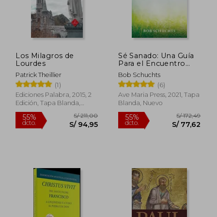
Los Milagros de
Sé Sanado: Una Guía
S/ 224,95
S/ 189
55%
55%
Lourdes
Para el Encuentro
dcto.
dcto.
S/ 101,23
S/ 85,
con el Poderoso
Patrick Theillier
Bob Schuchts
Amor de Jesús en tu
(1)
(6)
Vida
Ediciones Palabra, 2015, 2
Ave Maria Press, 2021, Tapa
Edición, Tapa Blanda,
Blanda, Nuevo
Nuevo