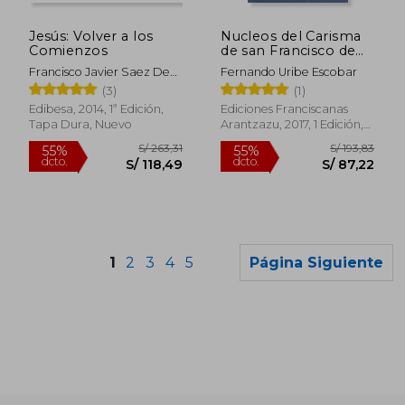
S/ 129,47
S/ 171
55%
55%
dcto.
dcto.
S/ 58,26
S/ 76,
Jesús: Volver a los
Nucleos del Carisma
Comienzos
de san Francisco de
Asis
Francisco Javier Saez De
Fernando Uribe Escobar
Maturana
(3)
(1)
Edibesa, 2014, 1ª Edición,
Ediciones Franciscanas
Tapa Dura, Nuevo
Arantzazu, 2017, 1 Edición,
Tapa Blanda, Nuevo
1
2
3
4
5
Página Siguiente