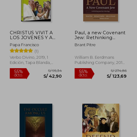
CHRISTUS VIVIT A
Paul, a new Covenant
LOS JOVENES Y A
Jew: Rethinking
TODO EL PUEBLO
Pauline Theology (en
Papa Francisco
Brant Pitre
DE DIOS
Inglés)
S/ 211,00
S/ 172,
(1)
55%
55%
dcto.
dcto.
S/ 94,95
S/ 77,
Verbo Divino, 2019, 1
William B. Eerdmans
Edición, Tapa Blanda,
Publishing Company, 2019,
Nuevo
Tapa Blanda, Nuevo