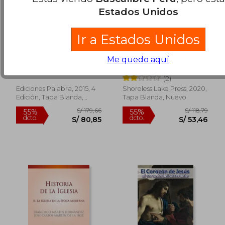
Estados Unidos
Ir a Estados Unidos
Fundada Sobre Roca
Hora Santa
Me quedo aquí
Louis De Wohl
Escribano, Enrique M.
(2)
Ediciones Palabra, 2015, 4
Shoreless Lake Press, 2020,
Edición, Tapa Blanda,
Tapa Blanda, Nuevo
Nuevo
S/ 229,85
S/ 203,
55%
55%
dcto.
dcto.
S/ 103,43
S/ 91,