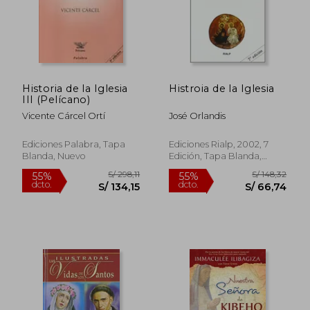
S/ 206,65
S/ 121
40%
55%
dcto.
dcto.
S/ 123,99
S/ 54,
Historia de la Iglesia
Histroia de la Iglesia
III (Pelícano)
Vicente Cárcel Ortí
José Orlandis
Ediciones Palabra, Tapa
Ediciones Rialp, 2002, 7
Blanda, Nuevo
Edición, Tapa Blanda,
Nuevo