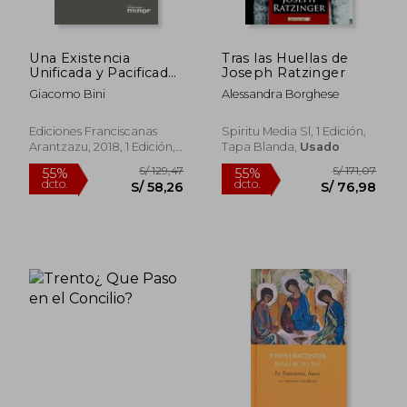
Una Existencia
Tras las Huellas de
Unificada y Pacificada
Joseph Ratzinger
en (Hermano
Giacomo Bini
Alessandra Borghese
Francisco Minor)
Ediciones Franciscanas
Spiritu Media Sl, 1 Edición,
Arantzazu, 2018, 1 Edición,
Tapa Blanda,
Usado
Tapa Blanda, Nuevo
S/ 307,10
S/ 224,
50%
55%
dcto.
dcto.
S/ 153,55
S/ 101,