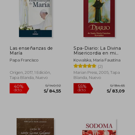
Las enseñanzas de
Spa-Diario: La Divina
María
Misericordia en mi
Alma
Papa Francisco
Kowalska, Maria Faustina
(2)
Origen, 2017, 1 Edición,
Marian Press, 2005, Tapa
Tapa Blanda, Nuevo
Blanda, Nuevo
S/ 186,13
S/ 167
55%
55%
dcto.
dcto.
S/ 83,76
S/ 75,