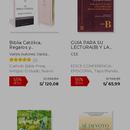
Biblia Católica,
GUIA PARA SU
Regalos y
LECTURA(B) Y LA
Ceremonias, Color
PREDICACION
Varios Autores; Varios
CEE
Rosa, Cuero
DURANTE EL AÑO
Autores
(3)
Reciclado
Catholic Bible Press,
EDICE CONFERENCIA
Antiguo O Usado, Nuevo
EPISCOPAL, Tapa Blanda,
Nuevo