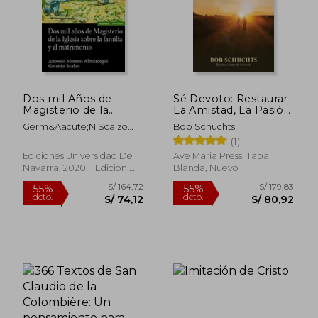
S/ 266,84
S/ 146
55%
55%
dcto.
dcto.
S/ 120,08
S/ 65,
Dos mil Años de
Sé Devoto: Restaurar
Magisterio de la
La Amistad, La Pasión
Iglesia Sobre la
Y La Comunión En Tu
Germ&Aacute;N Scalzo
Bob Schuchts
Familia y el
Matrimonio
Molina; Antonio Moreno
(1)
Matrimonio
Alm&Aacute;Rcegui
Ediciones Universidad De
Ave Maria Press, Tapa
Navarra, 2020, 1 Edición,
Blanda, Nuevo
Tapa Blanda, Nuevo