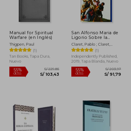
Manual for Spiritual
San Alfonso Maria de
Warfare (en Inglés)
Ligorio Sobre la
S/ 298,11
S/ 148,
55%
55%
Paciencia e Imitación
dcto.
dcto.
S/ 134,15
S/ 66,
Thigpen, Paul
Claret, Pablo ; Claret,
de Cristo, con
Celestine ; De Ligorio,
(1)
(1)
Sabiduría Bíblica de
Alfonso Maria
los Evangelios,
Tan Books, Tapa Dura,
Independently Published,
Salmos, Proverbios,
Nuevo
2019, Tapa Blanda, Nuevo
Eclesiástico +. 12 (la
Verdadera Esposa de
Jesucristo)