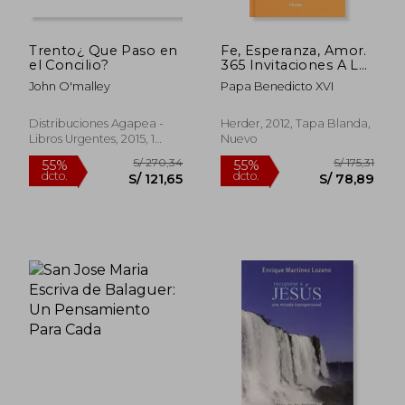
Trento¿ Que Paso en
Fe, Esperanza, Amor.
el Concilio?
365 Invitaciones A La
Reflexión
John O'malley
Papa Benedicto XVI
Distribuciones Agapea -
Herder, 2012, Tapa Blanda,
Libros Urgentes, 2015, 1
Nuevo
Edición, Tapa Blanda,
Nuevo
S/ 212,79
S/ 232,
55%
55%
dcto.
dcto.
S/ 95,75
S/ 104,