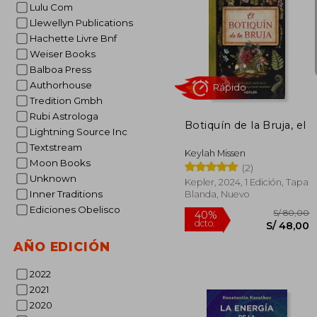
Lulu Com
Llewellyn Publications
Hachette Livre Bnf
Weiser Books
S/
55%
Balboa Press
dcto.
S/ 
Authorhouse
Tredition Gmbh
Rubi Astrologa
Botiquín de la Bruja, el
Lightning Source Inc
Textstream
Keylah Missen
Moon Books
(2)
Unknown
Kepler, 2024, 1 Edición, Tapa
Inner Traditions
Blanda, Nuevo
Ediciones Obelisco
AÑO EDICIÓN
Rápido
2022
2021
2020