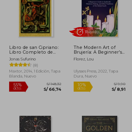
Libro de san Cipriano:
The Modern Art of
249,59
S/ 173,45
Libro Completo de
Brujería: A Beginner's
55%
20%
Verdadera Magia o sea
Guide to Spellcraft,
dcto.
dcto.
24,79
S/ 78,05
Jonas Sufurino
Florez, Lou
el Tesoro del
Medicine Making, and
(8)
Hechicero
Other Traditions of the
Global South (en
Maxtor, 2014, 1 Edición, Tapa
Ulysses Press, 2022, Tapa
Inglés)
Blanda, Nuevo
Dura, Nuevo