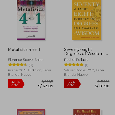
/ 181,18
S/ 127,90
40%
55%
dcto.
dcto.
 81,53
S/ 76,74
Metafisíca 4 en 1
Seventy-Eight
Degrees of Wisdom: A
Tarot Journey to Self-
Florence Scovel Shinn
Rachel Pollack
Awareness (a new
(8)
(1)
Edition of the Tarot
Classic) (en Inglés)
Prana, 2019, 1 Edición, Tapa
Weiser Books, 2019, Tapa
Blanda, Nuevo
Blanda, Nuevo