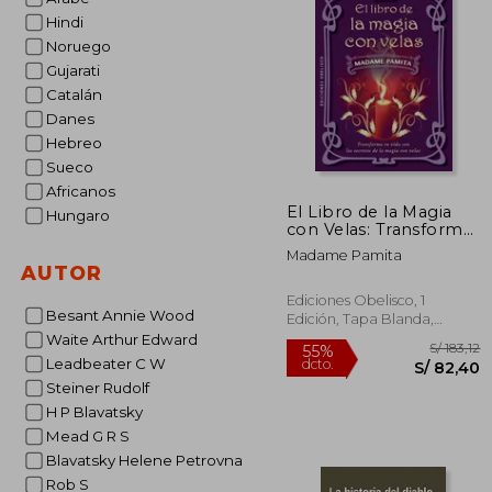
S
55%
Hindi
dcto.
S/
Noruego
Gujarati
Catalán
Danes
Hebreo
Sueco
Africanos
El Libro de la Magia
Hungaro
con Velas: Transforma
tu Vida con los
Madame Pamita
Secretos de la Magia
AUTOR
con Velas
Ediciones Obelisco, 1
Besant Annie Wood
Edición, Tapa Blanda,
Nuevo
Waite Arthur Edward
Leadbeater C W
Steiner Rudolf
H P Blavatsky
Mead G R S
Blavatsky Helene Petrovna
Rob S