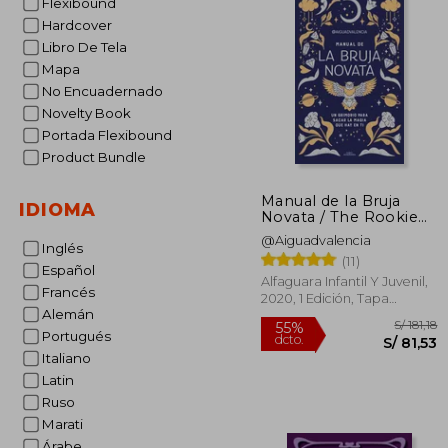
Flexibound
Hardcover
Libro De Tela
Mapa
No Encuadernado
Novelty Book
Portada Flexibound
Product Bundle
Manual de la Bruja
IDIOMA
Novata / The Rookie
Witch's Handbook
@Aiguadvalencia
Inglés
(11)
Español
Alfaguara Infantil Y Juvenil,
Francés
2020, 1 Edición, Tapa
Alemán
Blanda, Nuevo
Portugués
Italiano
Latin
Ruso
Marati
Árabe