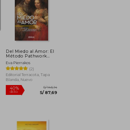
S/ 138,56
S/ 105,15
40%
dcto.
S/ 83,14
S/ 63,09
Del Miedo al Amor: El
Método Pathwork
Para Transformar la
Eva Pierrakos
Relación de Pareja
(2)
Editorial Terracota, Tapa
Blanda, Nuevo