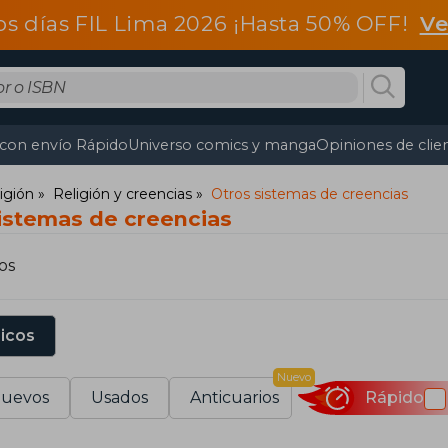
os días FIL Lima 2026 ¡Hasta 50% OFF!
Ve
 con envío Rápido
Universo comics y manga
Opiniones de clie
ligión
Religión y creencias
Otros sistemas de creencias
sistemas de creencias
os
sicos
Nuevo
uevos
Usados
Anticuarios
Rápido