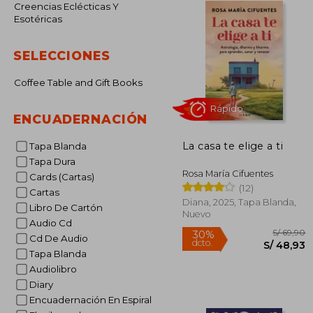
Creencias Eclécticas Y
Esotéricas
SELECCIONES
Coffee Table and Gift Books
ENCUADERNACIÓN
La casa te elige a ti
Tapa Blanda
Rápido
Tapa Dura
Rosa María Cifuentes
Cards (Cartas)
(12)
Cartas
Diana, 2025, Tapa Blanda,
Libro De Cartón
Nuevo
Audio Cd
Cd De Audio
Tapa Blanda
Audiolibro
Diary
S/
30%
Encuadernación En Espiral
dcto.
S/ 