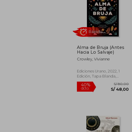
Alma de Bruja (Antes
S/ 
Hacia Lo Salvaje)
50%
dcto.
S/ 1
Crowley, Vivianne
Ediciones Urano, 2022, 1
Edición, Tapa Blanda,
Nuevo