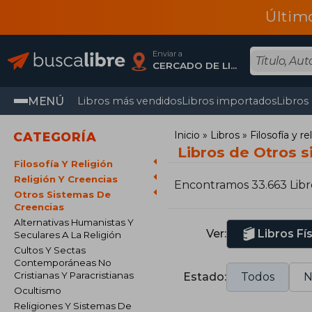
Últim
Enviar a
CERCADO DE LIMA, Lima
MENÚ
Libros más vendidos
Libros importados
Libros
Inicio
Libros
Filosofía y re
CATEGORÍA
Libros de Otros 
Filosofía Y Religión
Religión Y Creencias
Encontramos 33.663 Libr
Otros Sistemas De
Creencias
Alternativas Humanistas Y
Ver:
Libros Fí
Seculares A La Religión
Cultos Y Sectas
Contemporáneas No
Cristianas Y Paracristianas
Estado:
Todos
N
Ocultismo
Religiones Y Sistemas De