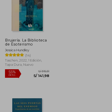
Brujería. La Biblioteca
S/ 69,00
S/ 188,25
de Esoterismo
55%
dcto.
S/ 55,20
S/ 84,71
Jessica Hundley
(14)
Taschen, 2022, 1 Edición,
Tapa Dura, Nuevo