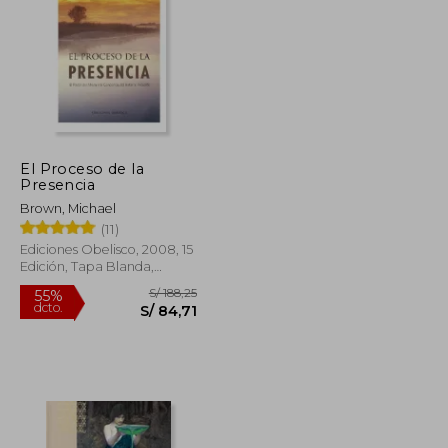
S/ 182,34
S/ 146,14
40%
dcto.
S/ 82,05
S/ 87,69
El Proceso de la
Presencia
Brown, Michael
(11)
Ediciones Obelisco, 2008, 15
Edición, Tapa Blanda,
Nuevo