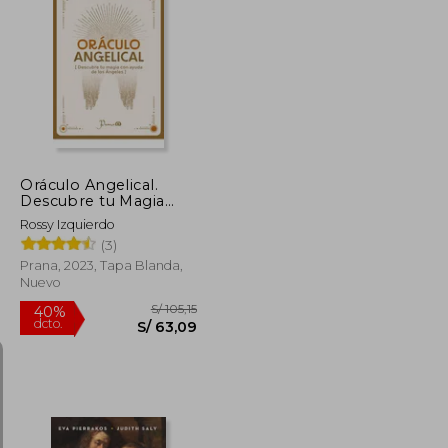
S/ 182,14
S/ 222,60
55%
dcto.
S/ 81,96
S/ 100,17
Oráculo Angelical.
Descubre tu Magia
con Ayuda de los
Rossy Izquierdo
Ángeles
(3)
Prana, 2023, Tapa Blanda,
Nuevo