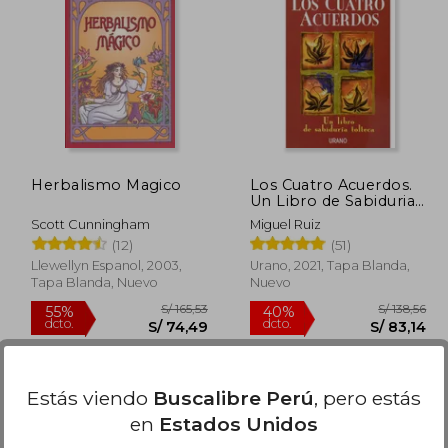
 183,12
S/ 105,15
40%
55%
dcto.
dcto.
82,40
S/ 63,09
Herbalismo Magico
Los Cuatro Acuerdos.
Un Libro de Sabiduria
Tolteca
Scott Cunningham
Miguel Ruiz
(12)
(51)
Llewellyn Espanol, 2003,
Urano, 2021, Tapa Blanda,
Tapa Blanda, Nuevo
Nuevo
Estás viendo
Buscalibre Perú
, pero estás
en
Estados Unidos