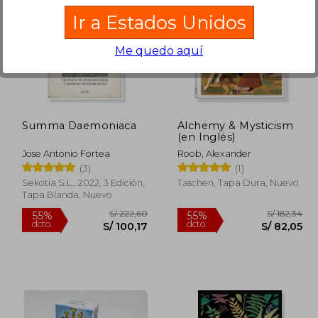
Ir a Estados Unidos
Me quedo aquí
 216,72
S/ 165,53
55%
40%
dcto.
dcto.
97,52
S/ 74,49
Summa Daemoniaca
Alchemy & Mysticism
(en Inglés)
Jose Antonio Fortea
Roob, Alexander
(3)
(1)
Sekotia S.L., 2022, 3 Edición,
Taschen, Tapa Dura, Nuevo
Tapa Blanda, Nuevo