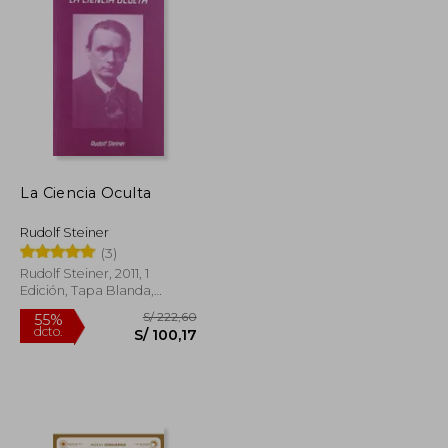
S/ 201,97
S/ 105,00
30%
dcto.
S/ 90,89
S/ 73,50
La Ciencia Oculta
Rudolf Steiner
(3)
Rudolf Steiner, 2011, 1
Edición, Tapa Blanda,
Nuevo