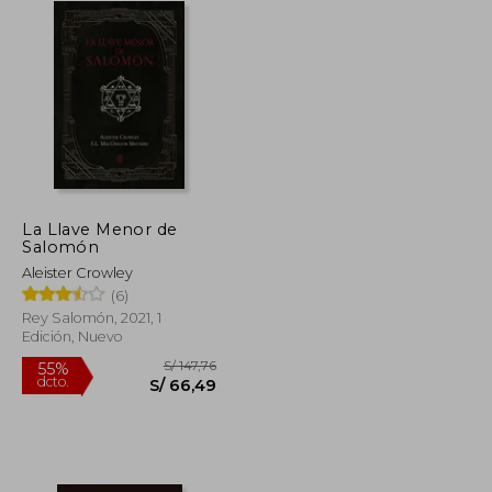
La Llave Menor de
Salomón
Aleister Crowley
(6)
Rey Salomón, 2021, 1
Edición, Nuevo
S/ 211,00
S/ 147,76
55%
dcto.
S/ 94,95
S/ 66,49