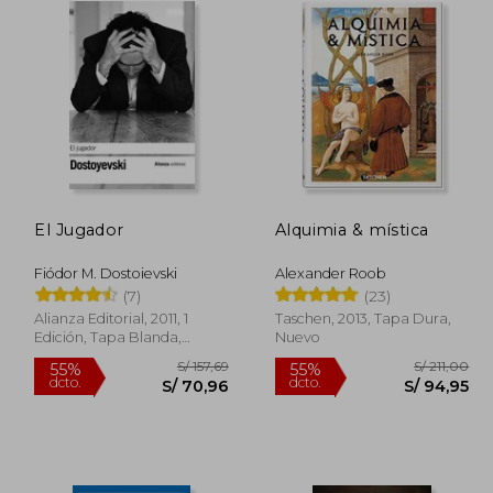
El Jugador
Alquimia & mística
Fiódor M. Dostoievski
Alexander Roob
(7)
(23)
Alianza Editorial, 2011, 1
Taschen, 2013, Tapa Dura,
Edición, Tapa Blanda,
Nuevo
Nuevo
 69,90
S/ 157,69
55%
55%
dcto.
dcto.
48,93
S/ 70,96