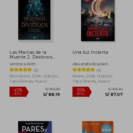
S/ 95,84
S/ 155
50%
55%
dcto.
dcto.
S/ 47,92
S/ 70,
Las Marcas de la
Una luz Incierta
Muerte 2. Destinos
Divididos. (Veronica
Verónica Roth
Alexandra Bracken
Roth)
(6)
(6)
Rba Molino, 2018, 1 Edición,
Molino, 2018, 1 Edición,
Tapa Blanda, Nuevo
Tapa Blanda, Nuevo
Rápido