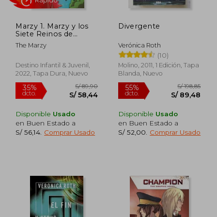
Marzy 1. Marzy y los
Divergente
Siete Reinos de
Hydracraft
The Marzy
Verónica Roth
(10)
Destino Infantil & Juvenil,
Molino, 2011, 1 Edición, Tapa
2022, Tapa Dura, Nuevo
Blanda, Nuevo
S/ 216,37
S/ 157
53%
55%
dcto.
dcto.
S/ 101,36
S/ 70,
Disponible
Usado
Disponible
Usado
en Buen Estado a
en Buen Estado a
S/ 56,14
.
Comprar Usado
S/ 52,00
.
Comprar Usado