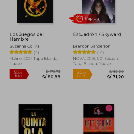
Los Juegos del
Escuadrón / Skyward
Hambre
Rápido
Suzanne Collins
Brandon Sanderson
(4)
(14)
Molino, 2021, Tapa Blanda,
NOVA, 2019, 001 Edición,
Nuevo
Tapa Blanda, Nuevo
S/ 89,90
S/ 198
35%
55%
dcto.
dcto.
S/ 58,44
S/ 89,