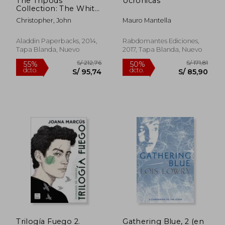
The Tripods
Ucronicas
Collection: The White
Mountains; The City
Christopher, John
Mauro Mantella
of Gold and Lead; The
Pool of Fire; When
the Tripods Came (en
Aladdin Paperbacks, 2014,
Rabdomantes Ediciones,
Inglés)
Tapa Blanda, Nuevo
2017, Tapa Blanda, Nuevo
Trilogía Fuego 2.
Gathering Blue, 2 (en