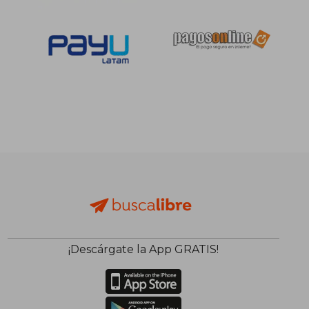
S/ 111,74
S/ 117
55%
55%
dcto.
dcto.
S/ 50,28
S/ 52,
¡Descárgate la App GRATIS!