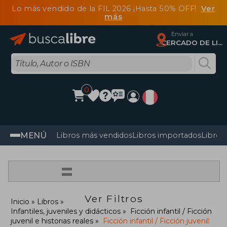
Lo más vendido de la FIL 2026 ¡Hasta 50% OFF!
Ver
más
Enviar a
CERCADO DE LIMA, Lima
0
MENÚ
Libros más vendidos
Libros importados
Libros
=
Ver Filtros
Inicio
Libros
Infantiles, juveniles y didácticos
Ficción infantil / Ficción
juvenil e historias reales
Ficción infantil / Ficción juvenil: