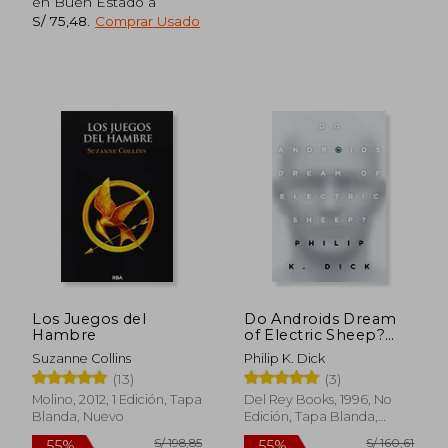
en Buen Estado a
S/ 75,48
.
Comprar Usado
S/ 157,03
S/ 136,
55%
55%
dcto.
dcto.
S/ 70,67
S/ 61,
Los Juegos del
Do Androids Dream
Hambre
of Electric Sheep?
(en Inglés)
Suzanne Collins
Philip K. Dick
(13)
(3)
Molino, 2012, 1 Edición, Tapa
Del Rey Books, 1996, No
Blanda, Nuevo
Edición, Tapa Blanda,
Nuevo