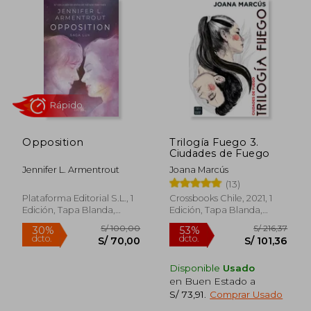
Opposition
Trilogía Fuego 3.
Ciudades de Fuego
Jennifer L. Armentrout
Joana Marcús
(13)
Plataforma Editorial S.L., 1
Crossbooks Chile, 2021, 1
Edición, Tapa Blanda,
Edición, Tapa Blanda,
Nuevo
Nuevo
S/ 245
55%
dcto.
S/ 87,00
S/ 110,
Disponible
Usado
en Buen Estado a
S/ 73,91
.
Comprar Usado