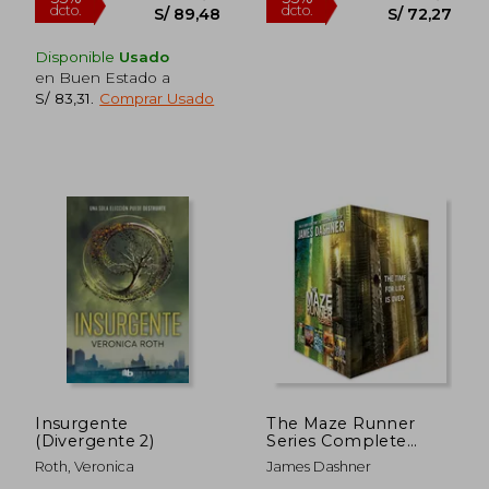
Disponible
Usado
en Buen Estado a
S/ 83,31
.
Comprar Usado
S/ 172,64
S/ 191
55%
55%
dcto.
dcto.
S/ 77,69
S/ 86,
Insurgente
The Maze Runner
(Divergente 2)
Series Complete
Collection Boxed set
Roth, Veronica
James Dashner
(5-Book) (en Inglés)