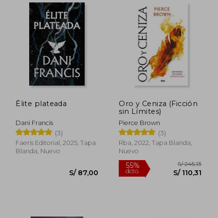
S/ 181,03
S/ 242,
50%
55%
Élite plateada
Oro y Ceniza (Ficción
dcto.
dcto.
S/ 90,51
S/ 109,
sin Límites)
Dani Francis
Pierce Brown
(3)
(3)
Faeris Editorial, 2025, Tapa
Rba, 2022, Tapa Blanda,
Blanda, Nuevo
Nuevo