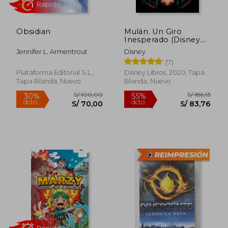
Obsidian
Mulán. Un Giro
Inesperado (Disney.
Mulán)
Jennifer L. Armentrout
Disney
(7)
S/ 212,76
S/ 171
55%
50%
Plataforma Editorial S.L.,
Disney Libros, 2020, Tapa
dcto.
dcto.
S/ 95,74
S/ 85,
Tapa Blanda, Nuevo
Blanda, Nuevo