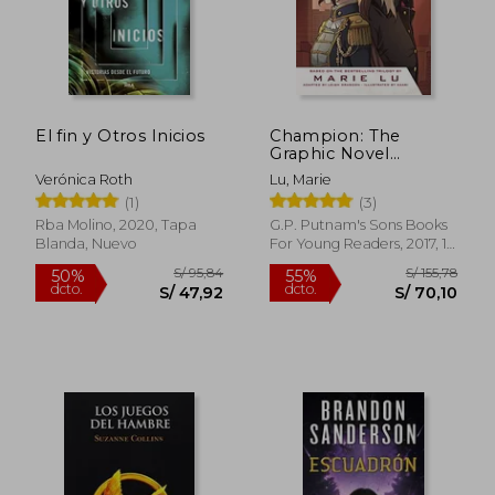
Rápido
El fin y Otros Inicios
Champion: The
Graphic Novel
(Legend) (en Inglés)
Verónica Roth
Lu, Marie
(1)
(3)
Rba Molino, 2020, Tapa
G.P. Putnam's Sons Books
Blanda, Nuevo
For Young Readers, 2017, 1
Edición, Tapa Blanda,
Nuevo
S/ 100,00
S/ 186
30%
55%
dcto.
dcto.
S/ 70,00
S/ 83,