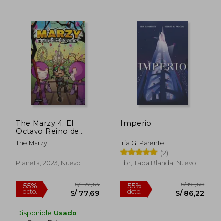
S/ 130,19
S/ 406,
55%
55%
dcto.
dcto.
S/ 58,58
S/ 182,
The Marzy 4. El
Imperio
Octavo Reino de
Hydracraft
The Marzy
Iria G. Parente
(2)
Planeta, 2023, Nuevo
Tbr, Tapa Blanda, Nuevo
Disponible
Usado