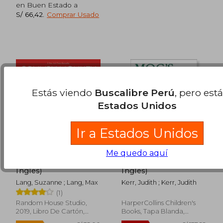
en Buen Estado a
S/ 66,42
.
Comprar Usado
Estás viendo
Buscalibre Perú
, pero est
Rápido
Estados Unidos
Ir a Estados Unidos
Me quedo aquí
Grumpy Monkey (en
Mog's Christmas (en
Inglés)
Inglés)
Lang, Suzanne ; Lang, Max
Kerr, Judith ; Kerr, Judith
S/ 90,53
S/ 69,
40%
20%
(1)
dcto.
dcto.
S/ 54,32
S/ 55,
Random House Studio,
HarperCollins Children's
2019, Libro De Cartón,
Books, Tapa Blanda,
Nuevo
Nuevo