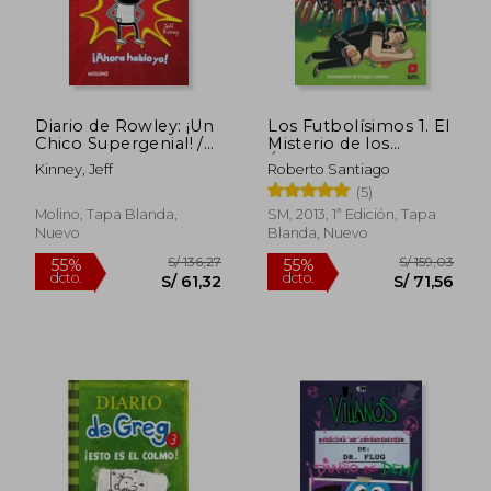
Diario de Rowley: ¡Un
Los Futbolísimos 1. El
S/ 145,20
S/ 111
55%
40%
Chico Supergenial! /
Misterio de los
dcto.
dcto.
S/ 65,34
S/ 67,
Diary of an Awesome
Árbitros Dormidos
Kinney, Jeff
Roberto Santiago
Friendly Kid Rowl Ey
(5)
Jefferson's Journal
Molino, Tapa Blanda,
SM, 2013, 1ª Edición, Tapa
Nuevo
Blanda, Nuevo