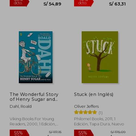
The Wonderful Story
Stuck (en Inglés)
of Henry Sugar and
six More (en Inglés)
Dahl, Roald
Oliver Jeffers
Rápido
(1)
Viking Books For Young
Philomel Books, 2011, 1
Readers, 2000, 1 Edición,
Edición, Tapa Dura, Nuevo
Tapa Blanda, Nuevo