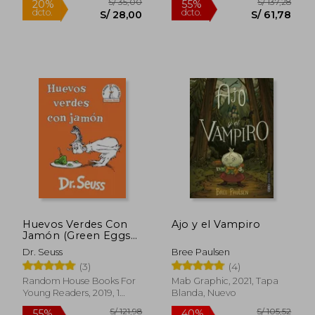
Huevos Verdes Con
Ajo y el Vampiro
Jamón (Green Eggs
and Ham Spanish
Dr. Seuss
Bree Paulsen
Edition)
(3)
(4)
Random House Books For
Mab Graphic, 2021, Tapa
Young Readers, 2019, 1
Blanda, Nuevo
S/ 147,87
S/ 155
55%
55%
Edición, Tapa Dura, Nuevo
dcto.
dcto.
S/ 66,54
S/ 70,