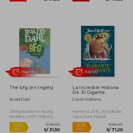
S/ 121,98
S/ 105
55%
40%
dcto.
dcto.
S/ 54,89
S/ 63,
The bfg (en Inglés)
La Increíble Historia
De. El Gigante
Alucinante
Roald Dahl
David Walliams
Viking Books For Young
Montena, 2019, 001 Edición,
Readers, 2007, 1 Edición,
Tapa Dura, Nuevo
Tapa Blanda, Nuevo