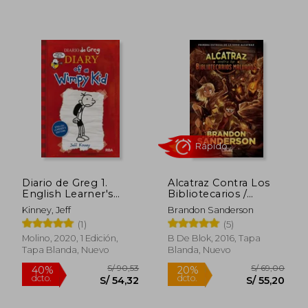
S/ 161,82
S/ 126,
55%
55%
dcto.
dcto.
S/ 72,82
S/ 57,
Diario de Greg 1.
Alcatraz Contra Los
English Learner's
Bibliotecarios /
Edition (en Inglés)
Alcatraz vs. the Evil
Kinney, Jeff
Brandon Sanderson
Librarians
(1)
(5)
Molino, 2020, 1 Edición,
B De Blok, 2016, Tapa
Tapa Blanda, Nuevo
Blanda, Nuevo