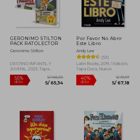
S/ 137
40%
dcto.
S/ 47,00
S/ 82,
GERONIMO STILTON
Por Favor No Abrir
PACK RATOLECTOR
Este Libro
Geronimo Stilton
Andy Lee
(53)
DESTINO INFANTIL Y
Latin Books, 2019, 1 Edición,
JUVENIL, 2023, Tapa
Tapa Dura, Nuevo
Blanda, Nuevo