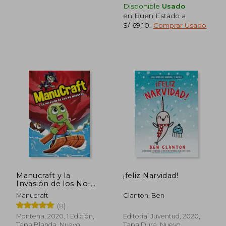
Disponible
Usado
en Buen Estado a
S/ 69,10
.
Comprar Usado
Rápido
Rápido
S/ 35,00
S/ 89,
10%
20%
dcto.
dcto.
S/ 31,50
S/ 71,
Manucraft y la
¡feliz Narvidad!
Invasión de los No-
Muertos
Manucraft
Clanton, Ben
(8)
Montena, 2020, 1 Edición,
Editorial Juventud, 2020,
Tapa Blanda, Nuevo
Tapa Dura, Nuevo