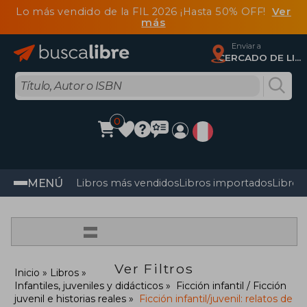
Lo más vendido de la FIL 2026 ¡Hasta 50% OFF!
Ver
más
Enviar a
CERCADO DE LIMA, Lima
0
MENÚ
Libros más vendidos
Libros importados
Libros
=
Ver Filtros
Inicio
Libros
Infantiles, juveniles y didácticos
Ficción infantil / Ficción
juvenil e historias reales
Ficción infantil/juvenil: relatos de