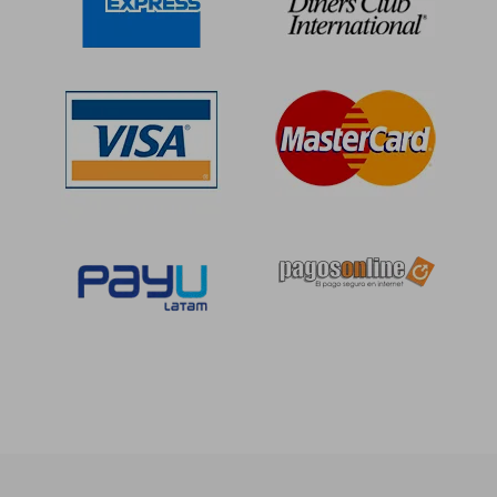
S/ 180,
52%
dcto.
S/ 47,00
S/ 87,