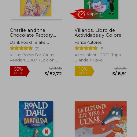
Rápido
Charlie and the
Villanos. Libro de
Chocolate Factory
Actividades y Colorear
(en Inglés)
Para Villanos por 505
Dahl, Roald ; Blake,
Varios Autores
Quentin
(2)
(8)
Viking Books For Young
Altea Infantil, 2022, Tapa
Readers, 2007, 1 Edición,
Blanda, Nuevo
S/ 49,00
S/ 119
25%
40%
Tapa Blanda, Nuevo
dcto.
dcto.
S/ 36,75
S/ 71,