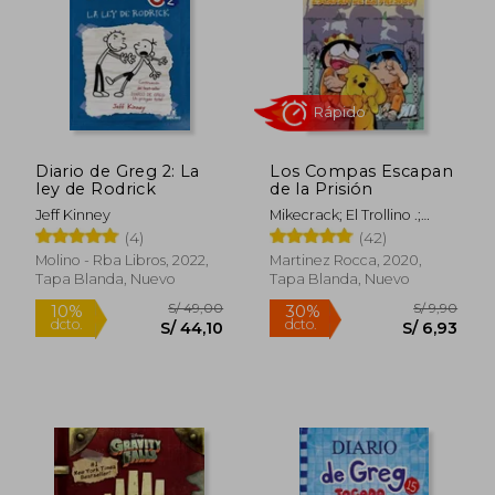
Diario de Greg 2: La
Los Compas Escapan
ley de Rodrick
de la Prisión
Jeff Kinney
Mikecrack; El Trollino .;
Rápido
Timba VK
(4)
(42)
Molino - Rba Libros, 2022,
Martinez Rocca, 2020,
Tapa Blanda, Nuevo
Tapa Blanda, Nuevo
S/ 49,00
S/ 9,
10%
30%
dcto.
dcto.
S/ 44,10
S/ 6,