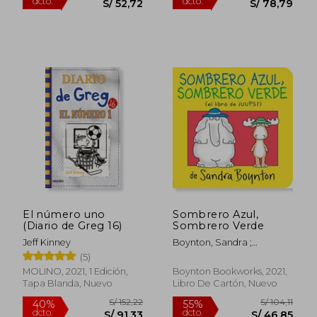
S/ 35,00
S/ 137
20%
55%
dcto.
dcto.
S/ 28,00
S/ 61,
El número uno
Sombrero Azul,
(Diario de Greg 16)
Sombrero Verde
Jeff Kinney
Boynton, Sandra ;
Boynton, Sandra
(5)
MOLINO, 2021, 1 Edición,
Boynton Bookworks, 2021,
Tapa Blanda, Nuevo
Libro De Cartón, Nuevo