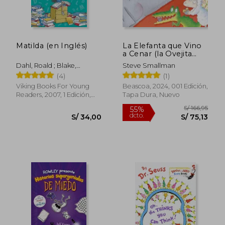
Rápido
Matilda (en Inglés)
La Elefanta que Vino
a Cenar (la Ovejita
que Vino a Cenar)
Dahl, Roald ; Blake,
Steve Smallman
Quentin
(4)
(1)
Viking Books For Young
Beascoa, 2024, 001 Edición,
Readers, 2007, 1 Edición,
Tapa Dura, Nuevo
Tapa Blanda, Nuevo
S/ 117,15
S/ 9,
55%
10%
dcto.
dcto.
S/ 52,72
S/ 8,