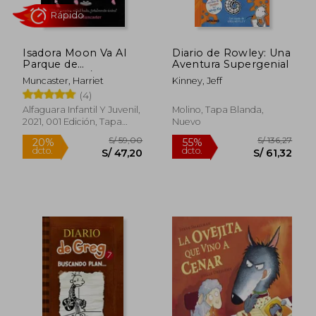
Isadora Moon Va Al
Diario de Rowley: Una
Parque de
Aventura Supergenial
Atracciones / Isadora
Muncaster, Harriet
Kinney, Jeff
Moon Goes to the
(4)
Fair
Alfaguara Infantil Y Juvenil,
Molino, Tapa Blanda,
2021, 001 Edición, Tapa
Nuevo
Blanda, Nuevo
S/ 136,27
S/ 102,
55%
55%
dcto.
dcto.
S/ 61,32
S/ 46,