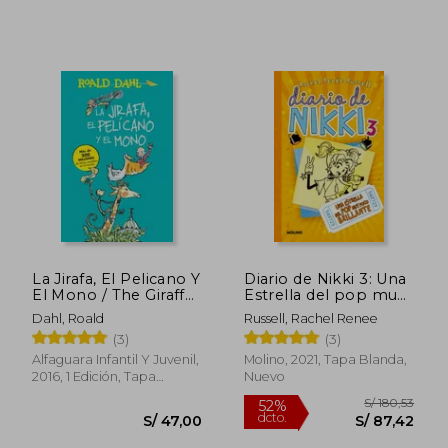
S/ 152,22
S/ 104
40%
55%
dcto.
dcto.
S/ 91,33
S/ 46,
La Jirafa, El Pelicano Y
Diario de Nikki 3: Una
El Mono / The Giraffe
Estrella del pop muy
and the Pelly and Me
Poco Brillante
Dahl, Roald
Russell, Rachel Renee
(3)
(3)
Alfaguara Infantil Y Juvenil,
Molino, 2021, Tapa Blanda,
2016, 1 Edición, Tapa
Nuevo
Blanda, Nuevo