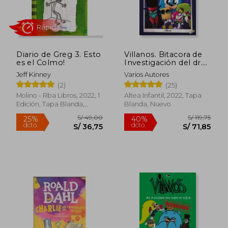
Diario de Greg 3. Esto
Villanos. Bitacora de
es el Colmo!
Investigación del dr.
Flug
Jeff Kinney
Varios Autores
S/ 136,27
S/ 159,
(2)
(25)
55%
55%
dcto.
dcto.
S/ 61,32
S/ 71,
Molino - Rba Libros, 2022, 1
Altea Infantil, 2022, Tapa
Edición, Tapa Blanda,
Blanda, Nuevo
Nuevo