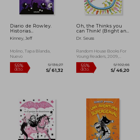
Diario de Rowley.
Oh, the Thinks you
Historias
can Think! (Bright and
Supergeniales de
Early Board Books)
Kinney, Jeff
Dr. Seuss
Miedo
(en Inglés)
Molino, Tapa Blanda,
Random House Books For
Nuevo
Young Readers, 2009,
Libro De Cartón, Nuevo
S/ 166
55%
dcto.
S/ 34,00
S/ 75,