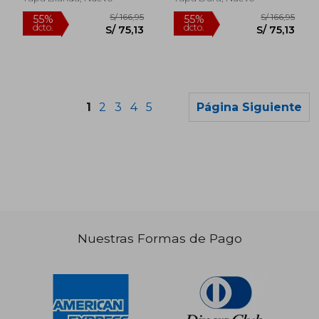
Rápido
1
2
3
4
5
Página Siguiente
S/ 59,00
S/ 192,
25%
55%
dcto.
dcto.
S/ 44,25
S/ 86,
Nuestras Formas de Pago