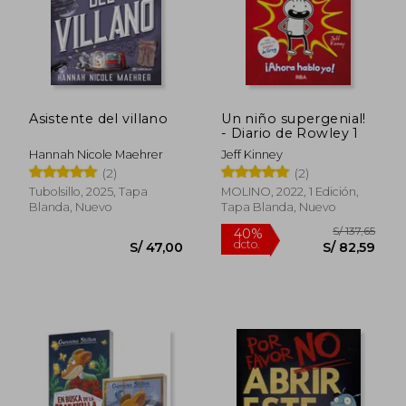
S/ 59,00
S/ 143,
25%
55%
dcto.
dcto.
S/ 44,25
S/ 64,
Asistente del villano
Un niño supergenial!
- Diario de Rowley 1
Hannah Nicole Maehrer
Jeff Kinney
(2)
(2)
Tubolsillo, 2025, Tapa
MOLINO, 2022, 1 Edición,
Blanda, Nuevo
Tapa Blanda, Nuevo