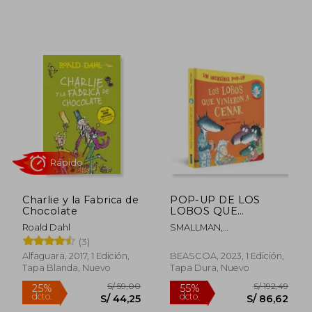
S/ 117,15
S/ 175,
55%
55%
dcto.
dcto.
S/ 52,72
S/ 78,
Charlie y la Fabrica de
POP-UP DE LOS
Chocolate
LOBOS QUE
VINIERON A CENAR
Roald Dahl
SMALLMAN,
(LA OVEJITA QUE
STEVE/DREIDEMY, JOELLE
(3)
VINO A CENAR.
LIBRO POP-UP)
Alfaguara, 2017, 1 Edición,
BEASCOA, 2023, 1 Edición,
Tapa Blanda, Nuevo
Tapa Dura, Nuevo