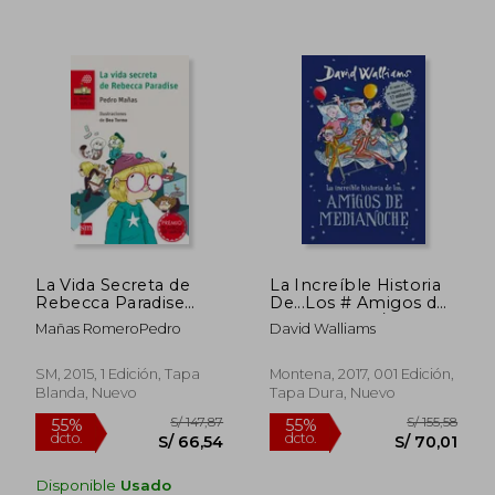
S/ 9,90
S/ 150,
La Vida Secreta de
La Increíble Historia
10%
55%
Rebecca Paradise
De...Los # Amigos de
dcto.
dcto.
S/ 8,91
S/ 67,
(Premio Barco de
Medianoche / The
Mañas RomeroPedro
David Walliams
Vapor 2015)
Midnight Gang
SM, 2015, 1 Edición, Tapa
Montena, 2017, 001 Edición,
Blanda, Nuevo
Tapa Dura, Nuevo
Disponible
Usado