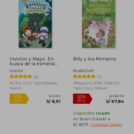
S/ 137,65
S/ 117
40%
55%
dcto.
dcto.
S/ 82,59
S/ 52,
Invictor y Mayo. En
Billy y los Mimpins
busca de la esmeralda
perdida
Invictor
Roald Dahl
(6)
(1)
ALTEA, 2021, Tapa Blanda,
Alfaguara, 2018, 1 Edición,
Nuevo
Tapa Dura, Nuevo
Disponible
Usado
en Buen Estado a
S/ 49,71
.
Comprar Usado