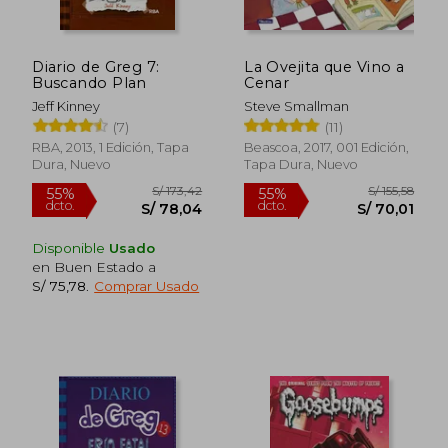
Diario de Greg 7:
La Ovejita que Vino a
Buscando Plan
Cenar
Jeff Kinney
Steve Smallman
(7)
(11)
RBA, 2013, 1 Edición, Tapa
Beascoa, 2017, 001 Edición,
Dura, Nuevo
Tapa Dura, Nuevo
Rápido
Disponible
Usado
en Buen Estado a
S/ 75,78
.
Comprar Usado
S/ 59,00
S/ 136
20%
55%
dcto.
dcto.
S/ 47,20
S/ 61,