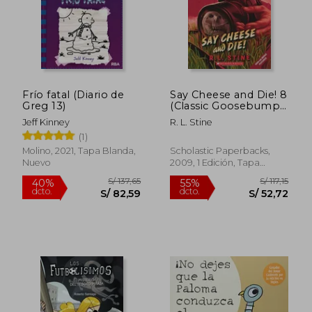
Frío fatal (Diario de
Say Cheese and Die! 8
Greg 13)
(Classic Goosebumps)
(en Inglés)
Jeff Kinney
R. L. Stine
(1)
Molino, 2021, Tapa Blanda,
Scholastic Paperbacks,
Nuevo
2009, 1 Edición, Tapa
Blanda, Nuevo
S/ 173,42
S/ 155
55%
55%
dcto.
dcto.
S/ 78,04
S/ 70,