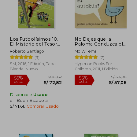
Los Futbolísimos 10.
No Dejes que la
El Misterio del Tesoro
Paloma Conduzca el
Pirata
Autobus! (Pigeon)
Roberto Santiago
Mo Willems
(3)
(7)
SM, 2016, 1 Edición, Tapa
Hyperion Books For
Blanda, Nuevo
Children, 2011, 1 Edición,
Tapa Blanda, Nuevo
Disponible
Usado
en Buen Estado a
S/ 71,61
.
Comprar Usado