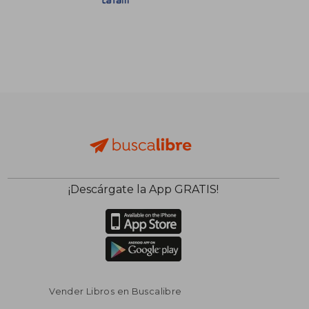
S/ 146,60
S/ 100,
55%
55%
dcto.
dcto.
S/ 65,97
S/ 45,
¡Descárgate la App GRATIS!
Vender Libros en Buscalibre