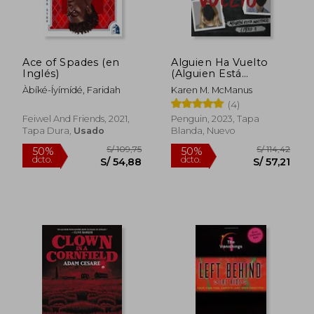
Ace of Spades (en
Alguien Ha Vuelto
Inglés)
(Alguien Está
Mintiendo 3)
Àbíké-Íyímídé, Faridah
Karen M. McManus
(4)
Feiwel And Friends, 2021,
Penguin, 2023, Tapa
Tapa Dura,
Usado
Blanda, Nuevo
S/ 123,91
S/ 189
55%
55%
dcto.
dcto.
S/ 55,76
S/ 85,