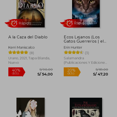
S/ 99,00
S/ 114
10%
10%
dcto.
dcto.
S/ 89,10
S/ 103,
A la Caza del Diablo
Ecos Lejanos (Los
Gatos Guerreros | el
Augurio de las
Kerri Maniscalco
Erin Hunter
Estrellas 2)
(8)
(3)
Urano, 2021, Tapa Blanda,
Salamandra
Nuevo
(Publicaciones Y Ediciones
Salamandra, S.A.), 2022, 1
Edición, Tapa Blanda,
Nuevo
Rápido
Rápido