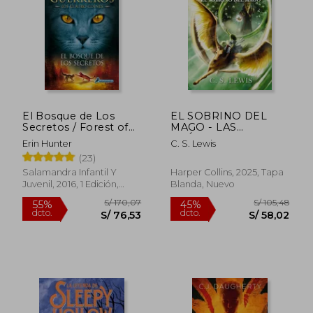
S/ 13,00
S/ 13,
El Bosque de Los
EL SOBRINO DEL
Secretos / Forest of
MAGO - LAS
Secrets
CRÓNICAS DE
Erin Hunter
C. S. Lewis
NARNIA
(23)
Salamandra Infantil Y
Harper Collins, 2025, Tapa
Juvenil, 2016, 1 Edición,
Blanda, Nuevo
Tapa Blanda, Nuevo