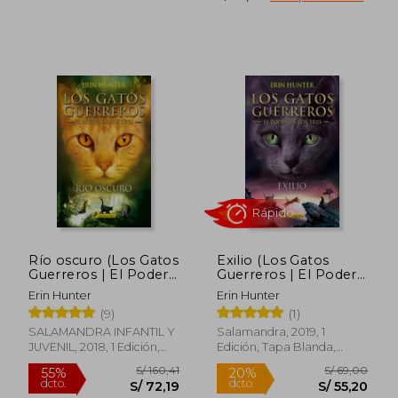
S/ 233,09
S/ 117
55%
55%
dcto.
dcto.
S/ 104,89
S/ 52,
Río oscuro (Los Gatos
Exilio (Los Gatos
Guerreros | El Poder
Guerreros | El Poder
de los Tres 2)
de los Tres 3)
Erin Hunter
Erin Hunter
(9)
(1)
SALAMANDRA INFANTIL Y
Salamandra, 2019, 1
JUVENIL, 2018, 1 Edición,
Edición, Tapa Blanda,
Tapa Blanda, Nuevo
Nuevo