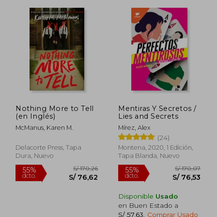
S/ 163,02
S/ 152
55%
55%
dcto.
dcto.
S/ 73,36
S/ 68,
Nothing More to Tell
Mentiras Y Secretos /
(en Inglés)
Lies and Secrets
McManus, Karen M.
Mírez, Alex
(24)
Delacorte Press, Tapa
Montena, 2020, 1 Edición,
Dura, Nuevo
Tapa Blanda, Nuevo
Disponible
Usado
en Buen Estado a
S/ 57,63
.
Comprar Usado