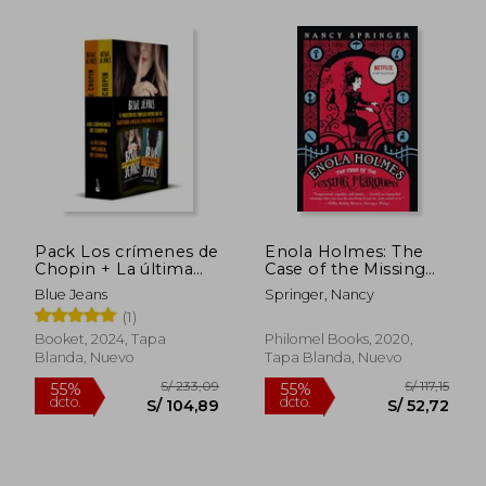
S/ 156,07
S/ 112
55%
55%
dcto.
dcto.
S/ 70,23
S/ 50,
Pack Los crímenes de
Enola Holmes: The
Chopin + La última
Case of the Missing
melodía de Chopin
Marquess (en Inglés)
Blue Jeans
Springer, Nancy
(1)
Booket, 2024, Tapa
Philomel Books, 2020,
Blanda, Nuevo
Tapa Blanda, Nuevo