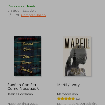
Disponible
Usado
en Buen Estado a
S/ 55,21
.
Comprar Usado
S/ 170,26
S/ 170,
55%
55%
dcto.
dcto.
S/ 76,62
S/ 76,
Sueñan Con Ser
Marfil / Ivory
Como Nosotras /
They Wish They Were
Jessica Goodman
Mercedes Ron
Us
(40)
Nube De Tinta, 2022, 1
Montena, 2019, 001 Edición,