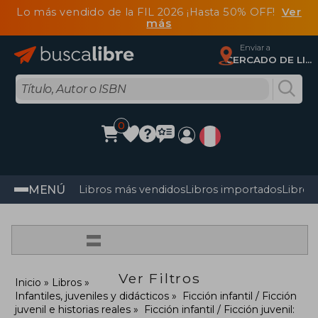
Lo más vendido de la FIL 2026 ¡Hasta 50% OFF!
Ver
más
Enviar a
CERCADO DE LIMA, Lima
0
MENÚ
Libros más vendidos
Libros importados
Libros
=
Ver Filtros
Inicio
Libros
Infantiles, juveniles y didácticos
Ficción infantil / Ficción
juvenil e historias reales
Ficción infantil / Ficción juvenil: