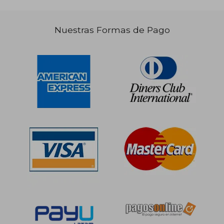
Nuestras Formas de Pago
S/ 109,75
S/ 114
50%
50%
dcto.
dcto.
S/ 54,88
S/ 57,