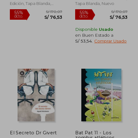
Edición, Tapa Blanda,
Tapa Blanda, Nuevo
Nuevo
Disponible
Usado
en Buen Estado a
S/ 53,54
.
Comprar Usado
Rápido
S/ 160,41
S/ 69,
55%
20%
dcto.
dcto.
S/ 72,19
S/ 55,
El Secreto Dr Givert
Bat Pat 11 - Los
zombis atléticos