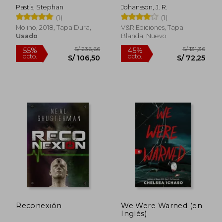
Failure: The Book
Pastis, Stephan
Johansson, J. R.
You're Not Supposed
(1)
(1)
to Have
S/ 170,07
S/ 170,
55%
55%
Molino, 2018, Tapa Dura,
V&R Ediciones, Tapa
dcto.
dcto.
S/ 76,53
S/ 76,
Usado
Blanda, Nuevo
Reconexión
We Were Warned (en
Inglés)