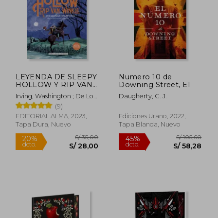
S/ 170,07
S/ 105,
55%
45%
dcto.
dcto.
S/ 76,53
S/ 58,
LEYENDA DE SLEEPY
Numero 10 de
HOLLOW Y RIP VAN
Downing Street, El
WINKLE, LA clasicos
Irving, Washington ; De Los
Daugherty, C. J.
td Alma
Reyes, Manuel ; Reiswitz,
(9)
Stephanie Von
EDITORIAL ALMA, 2023,
Ediciones Urano, 2022,
Tapa Dura, Nuevo
Tapa Blanda, Nuevo