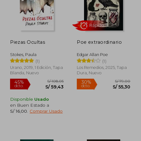
Piezas Ocultas
Poe extraordinario
S/ 90,00
S/ 59,
40%
20%
dcto.
dcto.
S/ 54,00
S/ 47,
Stokes, Paula
Edgar Allan Poe
(1)
(1)
Urano, 2019, 1 Edición, Tapa
Los Remedios, 2025, Tapa
Blanda, Nuevo
Dura, Nuevo
Disponible
Usado
en Buen Estado a
S/ 16,00
.
Comprar Usado
Rápido