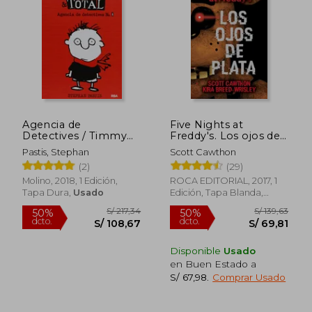
Agencia de
Five Nights at
Detectives / Timmy
Freddy's. Los ojos de
Failure: Mistakes
plata
Pastis, Stephan
Scott Cawthon
Were Made
(2)
(29)
Molino, 2018, 1 Edición,
ROCA EDITORIAL, 2017, 1
Tapa Dura,
Usado
Edición, Tapa Blanda,
Nuevo
Disponible
Usado
en Buen Estado a
S/ 67,98
.
Comprar Usado
S/ 86,00
S/ 85,