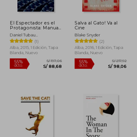
El Espectador es el
Salva al Gato! Va al
Protagonista: Manual
Cine
y Antimanual de
Daniel Tubau
Blake Snyder
Guion
Garc&Iacute;A
(1)
(2)
Alba, 2015, 1 Edición, Tapa
Alba, 2016, 1 Edición, Tapa
Blanda, Nuevo
Blanda, Nuevo
S/ 324,79
S/ 172
55%
55%
dcto.
dcto.
S/ 146,15
S/ 77,