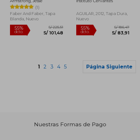
Armstrong, Jesse
Instituto Cervantes
(1)
Faber And Faber, Tapa
AGUILAR, 2012, Tapa Dura,
Blanda, Nuevo
Nuevo
1
2
3
4
5
Página Siguiente
Nuestras Formas de Pago
S/ 224,95
S/ 232,
55%
50%
dcto.
dcto.
S/ 101,23
S/ 116,