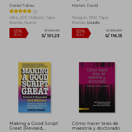
Narrativa en el Mundo
Daniel Tubau
Mamet, David
Digital (Fuera de
(1)
Campo)
Alba, 2011, 1 Edición, Tapa
Penguin, 1992, Tapa
Blanda, Nuevo
Blanda,
Usado
S/ 154,49
S/ 238,
40%
55%
dcto.
dcto.
S/ 92,69
S/ 107,
Making a Good Script
Cómo hacer tesis de
Great (Revised,
maestría y doctorado