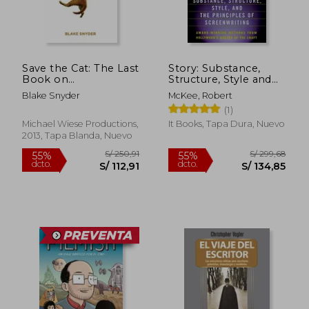
Save the Cat: The Last
Story: Substance,
Book on
Structure, Style and
Screenwriting You'Ll
the Principles of
Blake Snyder
McKee, Robert
Ever Need (en Inglés)
Screenwriting (en
(1)
Inglés)
Michael Wiese Productions,
It Books, Tapa Dura, Nuevo
2013, Tapa Blanda, Nuevo
S/ 238,89
S/ 221
55%
55%
dcto.
dcto.
S/ 107,50
S/ 99,