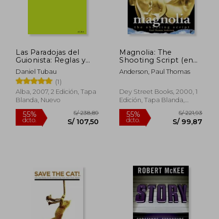
Las Paradojas del
Magnolia: The
Guionista: Reglas y
Shooting Script (en
Excepciones en la
Inglés)
Daniel Tubau
Anderson, Paul Thomas
Práctica del Guión
S/ 238,89
S/ 227,
(1)
55%
55%
dcto.
dcto.
S/ 107,50
S/ 102,
Alba, 2007, 2 Edición, Tapa
Dey Street Books, 2000, 1
Blanda, Nuevo
Edición, Tapa Blanda,
Nuevo