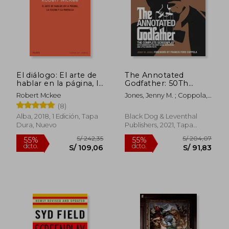
El diálogo: El arte de
The Annotated
hablar en la página, la
Godfather: 50Th
escena y la pantalla
Anniversary Edition
Robert Mckee
Jones, Jenny M. ; Coppola,
With the Complete
Francis Ford
(8)
Screenplay,
Commentary on
Alba, 2018, 1 Edición, Tapa
Black Dog & Leventhal
Every Scene,
Dura, Nuevo
Publishers, 2021, Tapa
Interviews, and Little-
Dura, Nuevo
Known Facts (en
Inglés)