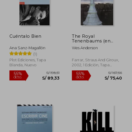
S/ 254,38
S/ 184,
55%
55%
dcto.
dcto.
S/ 114,47
S/ 82,
Cuéntalo Bien
The Royal
Tenenbaums (en
Inglés)
Ana Sanz-Magallón
Wes Anderson
(1)
Plot Ediciones, Tapa
Farrar, Straus And Giroux,
Blanda, Nuevo
2002, 1 Edición, Tapa
Blanda, Nuevo