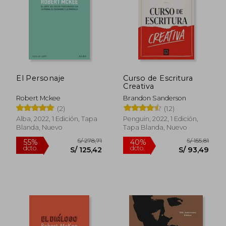
El Personaje
Curso de Escritura
Creativa
Robert Mckee
Brandon Sanderson
(2)
(12)
Alba, 2022, 1 Edición, Tapa
Penguin, 2022, 1 Edición,
Blanda, Nuevo
Tapa Blanda, Nuevo
S/ 278,71
S/ 155
55%
40%
dcto.
dcto.
S/ 125,42
S/ 93,