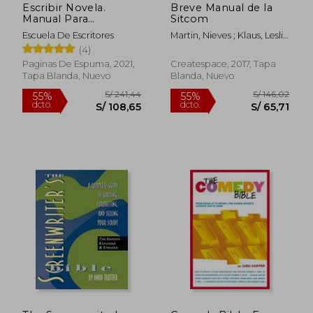
Escribir Novela.
Breve Manual de la
Manual Para
Sitcom
Novelistas
Escuela De Escritores
Martin, Nieves ; Klaus, Leslie
Jill Kyra ; Vorhaus, John
(4)
Paginas De Espuma, 2021,
Createspace, 2017, Tapa
Tapa Blanda, Nuevo
Blanda, Nuevo
S/ 373,08
S/ 330,
55%
55%
dcto.
dcto.
S/ 167,88
S/ 148,