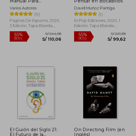
Manual Para
Pensar en Bocadillos
Cuentistas
Varios Autores
David Muñoz Pantiga
(11)
(1)
Paginas De Espuma, 2020,
Es Pop Ediciones, 2020, 1
3 Edición, Tapa Blanda,
Edición, Tapa Blanda,
Nuevo
Nuevo
S/ 206,38
S/ 160
55%
55%
dcto.
dcto.
S/ 92,87
S/ 72,
El Guión del Siglo 21:
On Directing Film (en
El Futuro de la
Inglés)