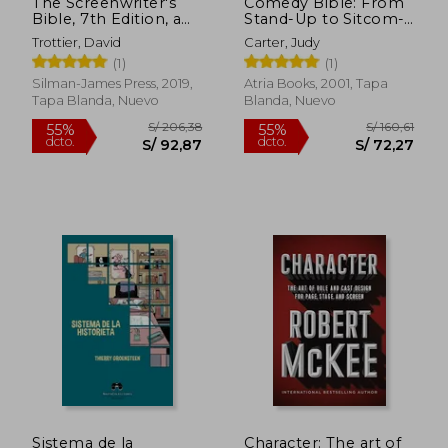
The Screenwriter's
Comedy Bible: From
Bible, 7th Edition, a
Stand-Up to Sitcom--
Complete Guide to
The Comedy Writer' S
Trottier, David
Carter, Judy
Writing, Formatting,
Ultimate how to
(1)
(1)
and Selling Your
Guide (en Inglés)
Script (en Inglés)
Silman-James Press, 2019,
Atria Books, 2001, Tapa
Tapa Blanda, Nuevo
Blanda, Nuevo
S/ 158,58
S/ 201,
55%
55%
dcto.
dcto.
S/ 71,36
S/ 90,
Sistema de la
Character: The art of