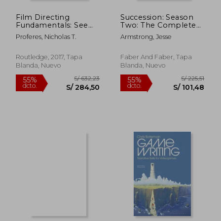
Film Directing
Succession: Season
S/ 569,21
S/ 296,
55%
55%
Fundamentals: See
Two: The Complete
dcto.
dcto.
S/ 256,15
S/ 133,
Your Film Before
Scripts (en Inglés)
Proferes, Nicholas T.
Armstrong, Jesse
Shooting (en Inglés)
Routledge, 2017, Tapa
Faber And Faber, Tapa
Blanda, Nuevo
Blanda, Nuevo