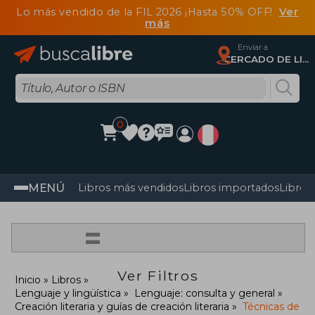
Lo más vendido de la FIL 2026 ¡Hasta 50% OFF!
Ver
más
Enviar a
CERCADO DE LIMA, Lima
0
MENÚ
Libros más vendidos
Libros importados
Libros
=
Ver Filtros
Inicio
Libros
Lenguaje y lingüística
Lenguaje: consulta y general
Creación literaria y guías de creación literaria
Técnicas de