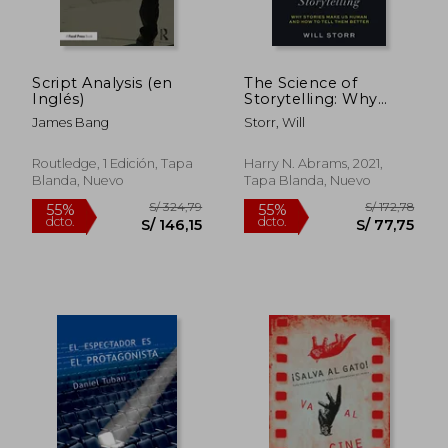
Script Analysis (en
The Science of
Inglés)
Storytelling: Why
Stories Make us
James Bang
Storr, Will
Human and how to
Tell Them Better (en
Inglés)
Routledge, 1 Edición, Tapa
Harry N. Abrams, 2021,
Blanda, Nuevo
Tapa Blanda, Nuevo
S/ 198,62
S/ 258
55%
55%
dcto.
dcto.
S/ 89,38
S/ 116,