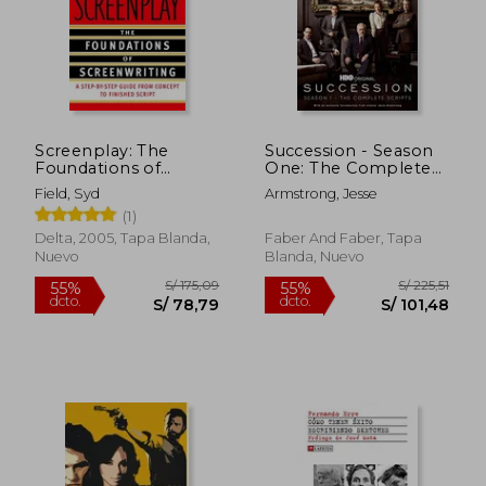
S/ 242,35
S/ 204,
55%
55%
dcto.
dcto.
S/ 109,06
S/ 91,
Screenplay: The
Succession - Season
Foundations of
One: The Complete
Screenwriting (en
Scripts (en Inglés)
Field, Syd
Armstrong, Jesse
Inglés)
(1)
Delta, 2005, Tapa Blanda,
Faber And Faber, Tapa
Nuevo
Blanda, Nuevo