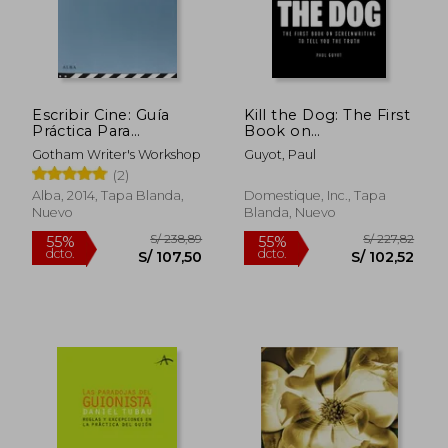
Escribir Cine: Guía
Kill the Dog: The First
S/ 198,51
S/ 167
55%
55%
Práctica Para
Book on
dcto.
dcto.
S/ 89,33
S/ 75,
Guionistas de la
Screenwriting to Tell
Gotham Writer's Workshop
Guyot, Paul
Famosa Escuela de
You the Truth (en
(2)
Escritores de Nueva
Inglés)
York
Alba, 2014, Tapa Blanda,
Domestique, Inc., Tapa
Nuevo
Blanda, Nuevo