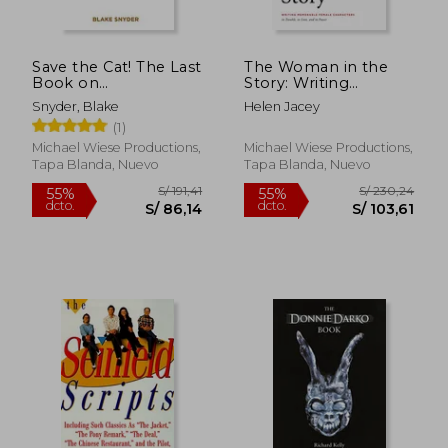
Save the Cat! The Last
The Woman in the
Book on
Story: Writing
Screenwriting You'Ll
Memorable Female
Snyder, Blake
Helen Jacey
Ever Need (en Inglés)
Characters
(1)
Michael Wiese Productions,
Michael Wiese Productions,
Tapa Blanda, Nuevo
Tapa Blanda, Nuevo
S/ 197,06
S/ 217
55%
55%
dcto.
dcto.
S/ 88,68
S/ 98,