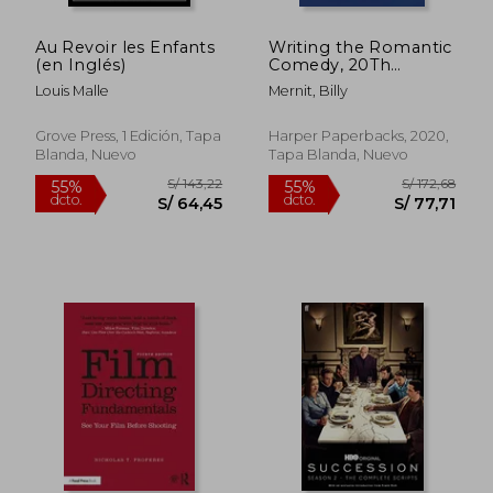
S/ 188,32
S/ 172
55%
55%
dcto.
dcto.
S/ 84,75
S/ 77,
Au Revoir les Enfants
Writing the Romantic
(en Inglés)
Comedy, 20Th
Anniversary
Louis Malle
Mernit, Billy
Expanded and
Updated Edition: The
art of Crafting Funny
Grove Press, 1 Edición, Tapa
Harper Paperbacks, 2020,
Love Stories for the
Blanda, Nuevo
Tapa Blanda, Nuevo
Screen (en Inglés)