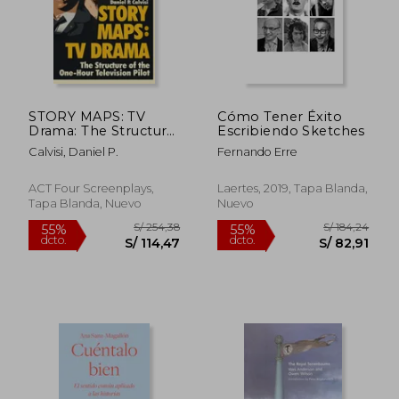
S/ 175,09
S/ 225
55%
55%
dcto.
dcto.
S/ 78,79
S/ 101,
STORY MAPS: TV
Cómo Tener Éxito
Drama: The Structure
Escribiendo Sketches
of the One-Hour
Calvisi, Daniel P.
Fernando Erre
Television Pilot:
Volume 4 (en Inglés)
ACT Four Screenplays,
Laertes, 2019, Tapa Blanda,
Tapa Blanda, Nuevo
Nuevo