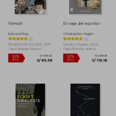
Filmish
El viaje del escritor
Edward Ross
Christopher Vogler
(1)
(1)
RESERVOIR BOOKS, 2017,
Ma Non Troppo, 2020,
Tapa Blanda, Nuevo
Tapa Blanda, Nuevo
S/ 250,91
S/ 299,
55%
55%
dcto.
dcto.
S/ 112,91
S/ 134,