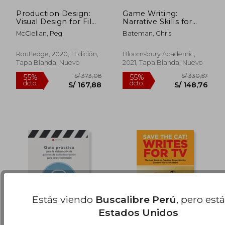
Production Design:
Game Writing:
Visual Design for Film
Narrative Skills for
and Television (en
Videogames (en
McClellan, Peg
Bateman, Chris
Inglés)
Inglés)
S/ 143,22
S/ 172
55%
55%
dcto.
dcto.
S/ 64,45
S/ 77,
Routledge, 2020, 1 Edición,
Bloomsbury Academic,
Tapa Blanda, Nuevo
2021, Tapa Blanda, Nuevo
Estás viendo
Buscalibre Perú
, pero est
Estados Unidos