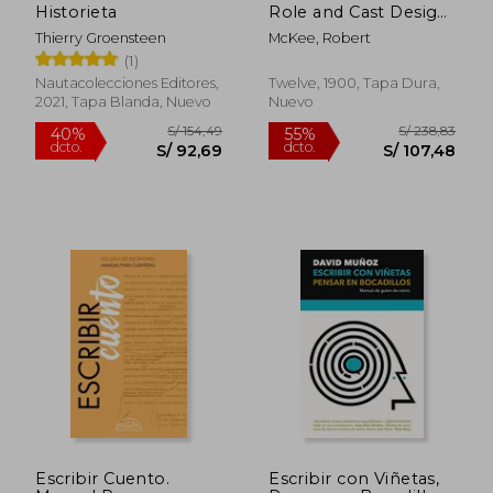
Historieta
Role and Cast Design
for Page, Stage, and
Thierry Groensteen
McKee, Robert
Screen (en Inglés)
(1)
Nautacolecciones Editores,
Twelve, 1900, Tapa Dura,
2021, Tapa Blanda, Nuevo
Nuevo
S/ 241,44
S/ 146,
55%
55%
dcto.
dcto.
S/ 108,65
S/ 65,
Escribir Cuento.
Escribir con Viñetas,