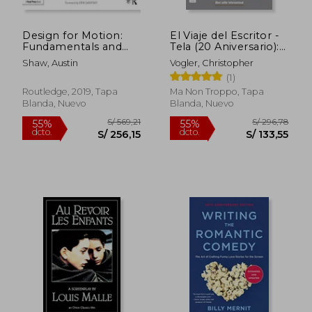
Design for Motion:
El Viaje del Escritor -
Fundamentals and
Tela (20 Aniversario):
Techniques of Motion
Las Estructuras
Shaw, Austin
Vogler, Christopher
Design (en Inglés)
Míticas Para
(1)
Escritores, Guionistas,
Dramaturgos Y
Routledge, 2019, Tapa
Ma Non Troppo, Tapa
Novelistas
Blanda, Nuevo
Blanda, Nuevo