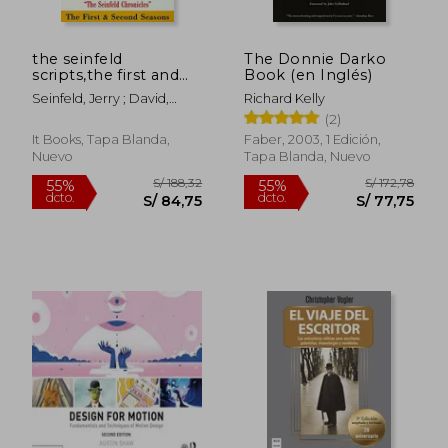
the seinfeld
The Donnie Darko
scripts,the first and
Book (en Inglés)
second seasons (en
Seinfeld, Jerry ; David,
Richard Kelly
Inglés)
Larry
(2)
It Books, Tapa Blanda,
Faber, 2003, 1 Edición,
Nuevo
Tapa Blanda, Nuevo
S/ 191,41
S/ 230,
55%
55%
dcto.
dcto.
S/ 86,14
S/ 103,