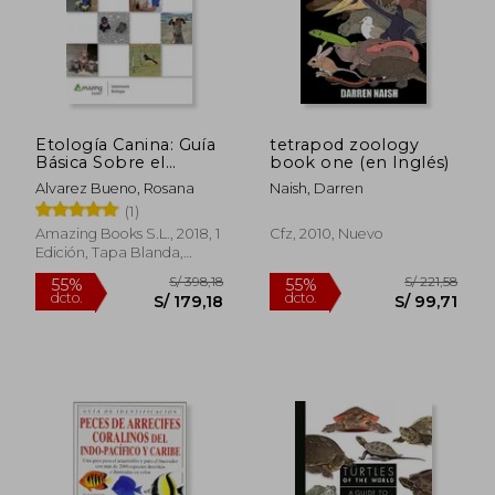
S/ 118,43
S/ 213
55%
55%
dcto.
dcto.
S/ 53,29
S/ 95,
Etología Canina: Guía
tetrapod zoology
Básica Sobre el
book one (en Inglés)
Comportamiento del
Alvarez Bueno, Rosana
Naish, Darren
Perro
(1)
Amazing Books S.L., 2018, 1
Cfz, 2010, Nuevo
Edición, Tapa Blanda,
Nuevo