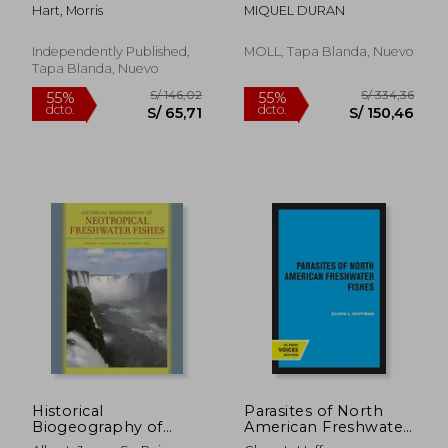
Understanding the
PEIXOS DE LA MAR
Hart, Morris
MIQUEL DURAN
Charms and
CATALANA. VOLUM II:
Challenges of
OST EICTIS
Keeping a Rough
Independently Published,
MOLL, Tapa Blanda, Nuevo
Green Snake as a Pet
Tapa Blanda, Nuevo
and Insights Into
Their Behavior and C
(en Inglés)
S/ 334,57
S/ 819,
55%
55%
dcto.
dcto.
S/ 150,56
S/ 368,
Historical
Parasites of North
Biogeography of
American Freshwater
Neotropical
Fishes (en Inglés)