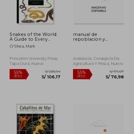
Snakes of the World:
manual de
S/ 372,06
S/ 225
55%
55%
A Guide to Every
repoblacion y
dcto.
dcto.
S/ 167,43
S/ 101,
Family (a Guide to
marcaje
O'Shea, Mark
Every Family, 6) (en
Inglés)
Princeton University Press,
Andalucía. Consejería De
Tapa Dura, Nuevo
Agricultura Y Pesca, Nuevo