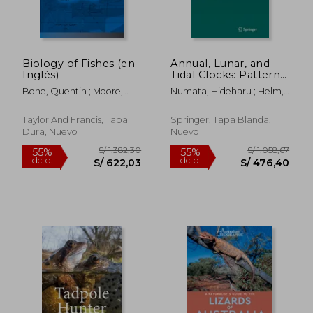
Biology of Fishes (en
Annual, Lunar, and
Inglés)
Tidal Clocks: Patterns
and Mechanisms of
Bone, Quentin ; Moore,
Numata, Hideharu ; Helm,
Nature's Enigmatic
Richard
Barbara
Rhythms (en Inglés)
Taylor And Francis, Tapa
Springer, Tapa Blanda,
Dura, Nuevo
Nuevo
S/ 219,48
S/ 157
55%
55%
dcto.
dcto.
S/ 98,77
S/ 70,