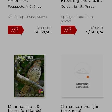
American
Browsing and Grazing
Amphibians and
II (en Inglés)
Fouquette, M. J., Jr. ;
Gordon, Iain J. ; Prins,
Reptiles: The United
DuBois, Alain
Herbert H. T.
States and Canada
(en Inglés)
Xlibris, Tapa Dura, Nuevo
Springer, Tapa Dura,
Nuevo
S/ 181,47
S/ 212
55%
55%
dcto.
dcto.
S/ 81,66
S/ 95,
Mauritius Flora &
Ormar som husdjur
Fauna (en Danés)
(en Sueco)