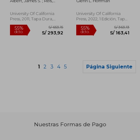
Albert, James S. ; Reis,
Glenn L. Hoffman
Freshwater Fishes (en
Roberto
Inglés)
University Of California
University Of California
Press, 2011, Tapa Dura,
Press, 2022, 1 Edición, Tapa
Nuevo
Blanda, Nuevo
1
2
3
4
5
Página Siguiente
Nuestras Formas de Pago
S/ 552,79
S/ 212
55%
55%
dcto.
dcto.
S/ 248,76
S/ 95,