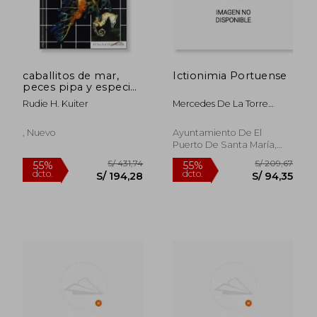
caballitos de mar,
Ictionimia Portuense
peces pipa y especies
emparentadas
Rudie H. Kuiter
Mercedes De La Torre
García
S/ 235,94
S/ 171
55%
55%
dcto.
dcto.
S/ 106,17
S/ 76,
, Nuevo
Ayuntamiento De El
Puerto De Santa María,
Tapa Blanda, Nuevo