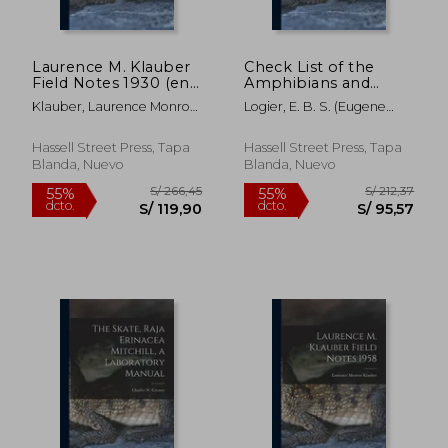
Laurence M. Klauber
Check List of the
Field Notes 1930 (en
Amphibians and
Inglés)
Reptiles of Canada
Klauber, Laurence Monroe
Logier, E. B. S. (Eugene
and Alaska (en Inglés)
1883-1968
Bernard Shel ; Toner, G. C.
(George Clive) 1899-
Hassell Street Press, Tapa
Hassell Street Press, Tapa
Blanda, Nuevo
Blanda, Nuevo
S/ 256,62
S/ 266,
55%
55%
dcto.
dcto.
S/ 115,48
S/ 119,