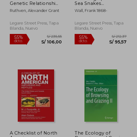
Genetic Relationships
Sea Snakes
of the Garter-snakes
(Hydrophiinae) (en
Ruthven, Alexander Grant
Wall, Frank 1868-
(en Inglés)
Inglés)
Legare Street Press, Tapa
Legare Street Press, Tapa
Blanda, Nuevo
Blanda, Nuevo
S/ 305,09
S/ 402,
55%
55%
dcto.
dcto.
S/ 137,29
S/ 181,
A Checklist of North
The Ecology of