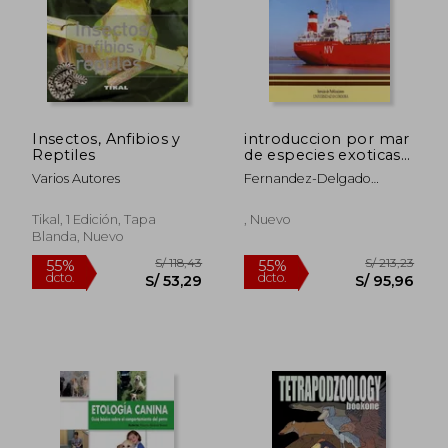
S/ 118,43
S/ 142
55%
55%
dcto.
dcto.
S/ 53,29
S/ 64,
Insectos, Anfibios y
introduccion por mar
Reptiles
de especies exoticas
invasoras a traves del.
Varios Autores
Fernandez-Delgado
el caso de doñana
Miguel Garcia Garcia-
Revillo
Tikal, 1 Edición, Tapa
, Nuevo
Blanda, Nuevo