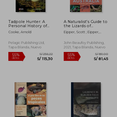
Tadpole Hunter: A
A Naturalist's Guide to
Personal History of
the Lizards of
Amphibian
Australia (en Inglés)
Cooke, Arnold
Eipper, Scott ; Eipper,
Conservation and
Tyese
Research (en Inglés)
Pelagic Publishing Ltd,
John Beaufoy Publishing,
Tapa Blanda, Nuevo
2021, Tapa Blanda, Nuevo
S/ 1.382,30
S/ 1.058
55%
55%
dcto.
dcto.
S/ 622,03
S/ 476,