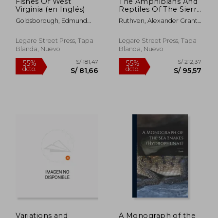
Fishes Of West
The Amphibians And
Virginia (en Inglés)
Reptiles Of The Sierra
Nevada De Santa
Goldsborough, Edmund
Ruthven, Alexander Grant ;
Marta, Colombia (en
Lee ; Howard Walton Clark
Melbourne Armstrong
Inglés)
Carriker
Legare Street Press, Tapa
Legare Street Press, Tapa
Blanda, Nuevo
Blanda, Nuevo
S/ 274,18
S/ 212
55%
55%
dcto.
dcto.
S/ 123,38
S/ 95,
Variations and
A Monograph of the