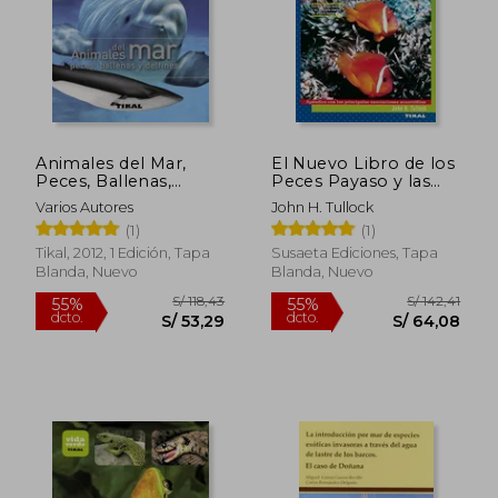
Animales del Mar,
El Nuevo Libro de los
Peces, Ballenas,
Peces Payaso y las
Delfines
Anemonas de mar
Varios Autores
John H. Tullock
(1)
(1)
Tikal, 2012, 1 Edición, Tapa
Susaeta Ediciones, Tapa
Blanda, Nuevo
Blanda, Nuevo