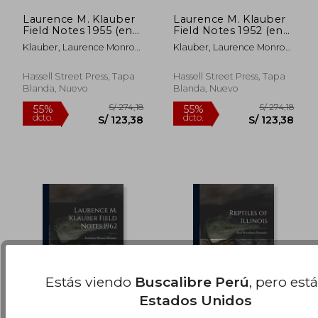
Laurence M. Klauber
Laurence M. Klauber
Field Notes 1955 (en
Field Notes 1952 (en
Inglés)
Inglés)
Klauber, Laurence Monroe
Klauber, Laurence Monroe
1883-1968
1883-1968
S/ 181,47
S/ 274
55%
55%
dcto.
dcto.
S/ 81,66
S/ 123,
Hassell Street Press, Tapa
Hassell Street Press, Tapa
Blanda, Nuevo
Blanda, Nuevo
Estás viendo
Buscalibre Perú
, pero est
Estados Unidos