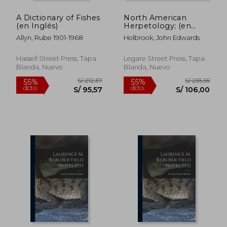
A Dictionary of Fishes
North American
S/ 251,00
S/ 196
55%
55%
(en Inglés)
Herpetology; (en
dcto.
dcto.
S/ 112,95
S/ 88,
Inglés)
Allyn, Rube 1901-1968
Holbrook, John Edwards
Hassell Street Press, Tapa
Legare Street Press, Tapa
Blanda, Nuevo
Blanda, Nuevo