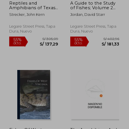
Reptiles and
A Guide to the Study
Amphibians of Texas
of Fishes; Volume 2
(en Inglés)
(en Inglés)
Strecker, John Kern
Jordan, David Starr
Legare Street Press, Tapa
Legare Street Press, Tapa
Dura, Nuevo
Dura, Nuevo
S/ 274,18
S/ 274
55%
55%
dcto.
dcto.
S/ 123,38
S/ 123,