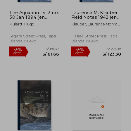
S/ 196,92
S/ 274
55%
55%
dcto.
dcto.
S/ 88,61
S/ 123,
The Aquarium; v. 3 no.
Laurence M. Klauber
30 Jan 1894 (en
Field Notes 1942 (en
Inglés)
Inglés)
Mulertt, Hugo
Klauber, Laurence Monroe
1883-1968
Legare Street Press, Tapa
Hassell Street Press, Tapa
Blanda, Nuevo
Blanda, Nuevo