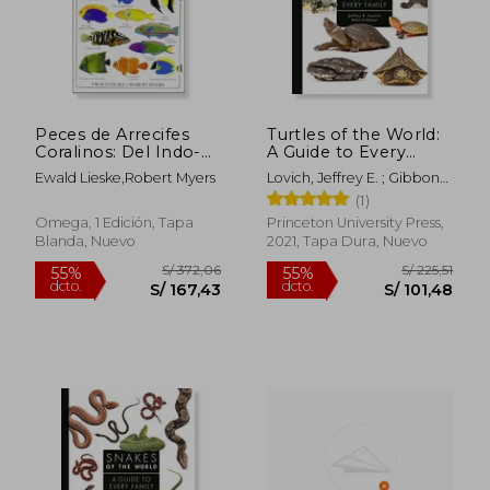
S/ 398,18
S/ 221
55%
55%
dcto.
dcto.
S/ 179,18
S/ 99,
Peces de Arrecifes
Turtles of the World:
Coralinos: Del Indo-
A Guide to Every
Pacifico y Caribe
Family (en Inglés)
Ewald Lieske,Robert Myers
Lovich, Jeffrey E. ; Gibbons,
Whit
(1)
Omega, 1 Edición, Tapa
Princeton University Press,
Blanda, Nuevo
2021, Tapa Dura, Nuevo