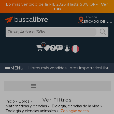
Lo más vendido de la FIL 2026 ¡Hasta 50% OFF!
Ver
más
Enviar a
CERCADO DE LIMA, Lima
0
MENÚ
Libros más vendidos
Libros importados
Libros
=
Ver Filtros
Inicio
Libros
Matemáticas y ciencias
Biología, ciencias de la vida
Zoología y ciencias animales
Zoología: peces