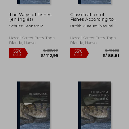
The Ways of Fishes
Classification of
(en Inglés)
Fishes According to
British Museum
Schultz, Leonard P.
British Museum (Natural
(Natural History) (en
(Leonard Peter)
History) ; Royal Ontario
Inglés)
Museum Dept Of Ichthy
Hassell Street Press, Tapa
Hassell Street Press, Tapa
Blanda, Nuevo
Blanda, Nuevo