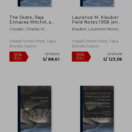
The Skate, Raja
Laurence M. Klauber
Erinacea Mitchill, a
Field Notes 1958 (en
Laboratory Manual
Inglés)
Creaser, Charles W.
Klauber, Laurence Monroe
(en Inglés)
(Charles William)
1883-1968
Hassell Street Press, Tapa
Hassell Street Press, Tapa
Blanda, Nuevo
Blanda, Nuevo
S/ 266,45
S/ 212
55%
55%
dcto.
dcto.
S/ 119,90
S/ 95,