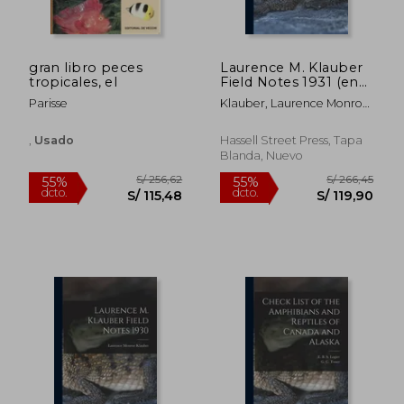
gran libro peces
Laurence M. Klauber
tropicales, el
Field Notes 1931 (en
Inglés)
Parisse
Klauber, Laurence Monroe
1883-1968
,
Usado
Hassell Street Press, Tapa
Blanda, Nuevo
S/ 256,22
S/ 181,
55%
55%
dcto.
dcto.
S/ 115,30
S/ 81,