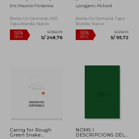
Eric Maurice Fonsenius
Ljunggren, Rickard
Books On Demand, 2021,
Books On Demand, Tapa
Tapa Blanda, Nuevo
Blanda, Nuevo
S/ 235,55
S/ 212
55%
55%
dcto.
dcto.
S/ 106,00
S/ 95,
Caring for Rough
NOMS I
Green Snake:
DESCRIPCIONS DELS