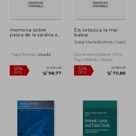
memoria sobre
Els cetacis a la mar
pesca de la sardina en
balear
las costas de galicia.
Josep María Brotons I Capó
, Tapa Blanda,
Usado
Documenta Balear, 2002,
Tapa Blanda, Nuevo
S/ 431,74
S/ 209,
55%
55%
dcto.
dcto.
S/ 194,28
S/ 94,