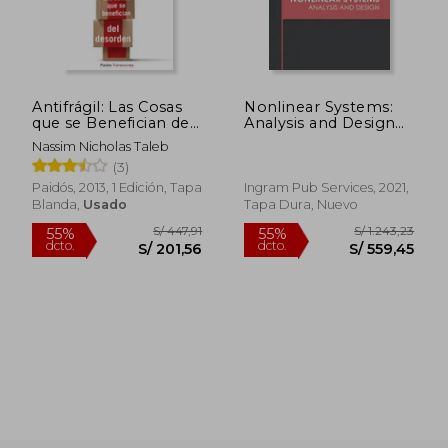
Antifrágil: Las Cosas
Nonlinear Systems:
que se Benefician del
Analysis and Design
Desorden
(en Inglés)
Nassim Nicholas Taleb
(3)
Paidós, 2013, 1 Edición, Tapa
Ingram Pub Services, 2021,
Blanda,
Usado
Tapa Dura, Nuevo
S/ 447,91
S/ 1.243
55%
55%
dcto.
dcto.
S/ 201,56
S/ 559,