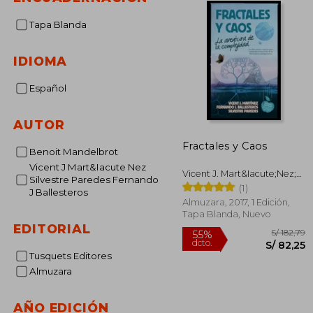
Tapa Blanda
IDIOMA
Español
AUTOR
Fractales y Caos
Benoit Mandelbrot
Vicent J Mart&Iacute Nez
Vicent J. Mart&Iacute;Nez;
Silvestre Paredes Fernando
Silvestre Paredes; Fernando
(1)
J Ballesteros
J. Ballesteros
Almuzara, 2017, 1 Edición,
Tapa Blanda, Nuevo
EDITORIAL
Tusquets Editores
Almuzara
S/
55%
dcto.
S/ 
AÑO EDICIÓN