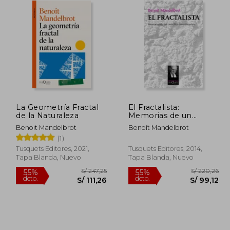
La Geometría Fractal
El Fractalista:
de la Naturaleza
Memorias de un
Científico
Benoit Mandelbrot
Benoît Mandelbrot
Inconformista
(1)
(Metatemas)
Tusquets Editores, 2021,
Tusquets Editores, 2014,
Tapa Blanda, Nuevo
Tapa Blanda, Nuevo
 182,79
S/ 247,25
55%
55%
dcto.
dcto.
82,25
S/ 111,26