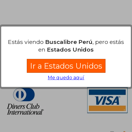
Estás viendo
Buscalibre Perú
, pero estás
en
Estados Unidos
Ir a Estados Unidos
Nuestras Formas de Pago
Me quedo aquí