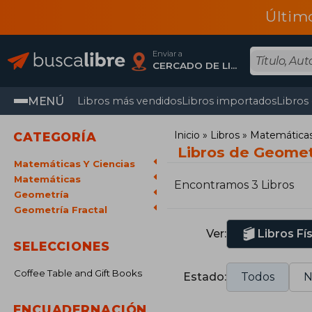
Últim
Enviar a
CERCADO DE LIMA, Lima
MENÚ
Libros más vendidos
Libros importados
Libros
Inicio
Libros
Matemáticas 
CATEGORÍA
Libros de Geometr
Matemáticas Y Ciencias
Matemáticas
Encontramos 3 Libros
Geometría
Geometría Fractal
Ver:
Libros Fí
SELECCIONES
Coffee Table and Gift Books
Estado:
Todos
N
ENCUADERNACIÓN