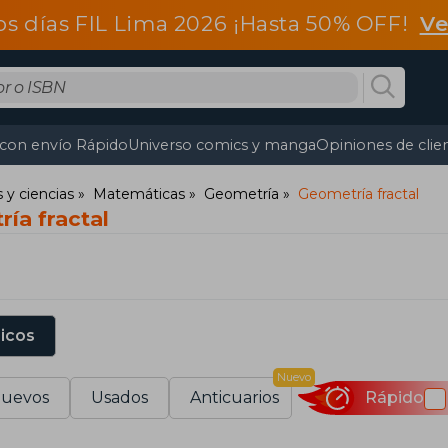
os días FIL Lima 2026 ¡Hasta 50% OFF!
Ve
 con envío Rápido
Universo comics y manga
Opiniones de clie
y ciencias
Matemáticas
Geometría
Geometría fractal
ía fractal
sicos
Nuevo
uevos
Usados
Anticuarios
Rápido