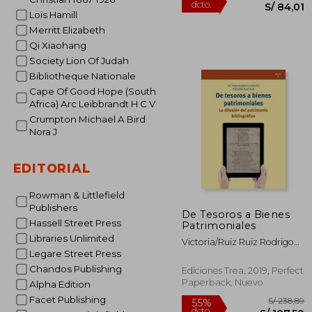
Lois Hamill
Merritt Elizabeth
Qi Xiaohang
Society Lion Of Judah
Bibliotheque Nationale
Cape Of Good Hope (South
S/
55%
Africa) Arc Leibbrandt H C V
dcto.
S/ 
Crumpton Michael A Bird
Nora J
EDITORIAL
Rowman & Littlefield
Publishers
De Tesoros a Bienes
Hassell Street Press
Patrimoniales
Libraries Unlimited
Victoria/Ruiz Ruiz Rodrigo
Legare Street Press
Fuentes
Chandos Publishing
Ediciones Trea, 2019, Perfect
Paperback, Nuevo
Alpha Edition
Facet Publishing