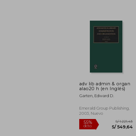
adv lib admin & organ
alao20 h (en Inglés)
S/ 
55%
Garten, Edward D.
dcto.
S/ 2
Emerald Group Publishing,
2003, Nuevo