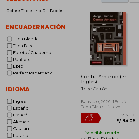
Coffee Table and Gift Books
ENCUADERNACIÓN
Tapa Blanda
Tapa Dura
Folleto / Cuaderno
Panfleto
Libro
Perfect Paperback
Contra Amazon (en
Inglés)
IDIOMA
Jorge Carrión
Inglés
Batiscafo, 2020, 1 Edición,
Tapa Blanda, Nuevo
Español
Francés
Alemán
Catalán
Disponible
Usado
Italiano
en Buen Estado a