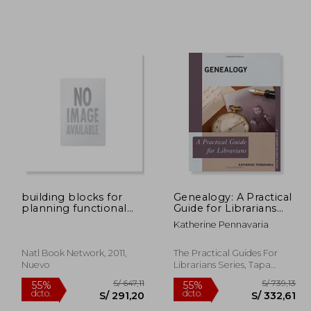
207,92
S/ 244,24
55%
55%
dcto.
dcto.
93,56
S/ 109,91
building blocks for
Genealogy: A Practical
planning functional
Guide for Librarians
library space
(The Practical Guides
Katherine Pennavaria
for Librarians Series)
Natl Book Network, 2011,
The Practical Guides For
Nuevo
Librarians Series, Tapa
Blanda, Nuevo