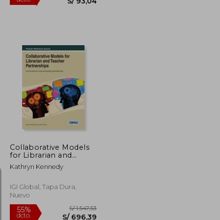
S/ 281,72
S/ 206,77
55%
dcto.
S/ 126,77
S/ 93,04
Collaborative Models
for Librarian and
Teacher Partnerships
Kathryn Kennedy
IGI Global, Tapa Dura,
Nuevo