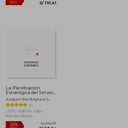
S/ 528,64
S/ 245,36
55%
dcto.
S/ 475,78
S/ 110,41
La Planificación
Estratégica del Servicio
de Archivo y Gestión
Joaquim Borr&Agrave;S
Documental: Qué es y
G&Oacute;Mez
(1)
Cómo se Implementa
(Archivos Siglo Xxi)
, 2021, 1 Edición, Tapa
Blanda, Nuevo