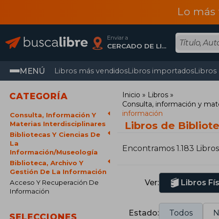
Lo más 
Enviar a
CERCADO DE LIMA, Lima
MENÚ
Libros más vendidos
Libros importados
Libros
Inicio
Libros
CATEGORÍA
Consulta, información y mater
información
Consulta, Información Y
Libros de Bibliot
Materias Interdisciplinares
Bibliotecas Y Ciencias De
La
Encontramos 1.183 Libros
Información/Museología
Biblioteca, Archivo Y
Gestión De La Información
Ver:
Libros Fí
Acceso Y Recuperación De
Información
Estado:
Todos
N
SELECCIONES