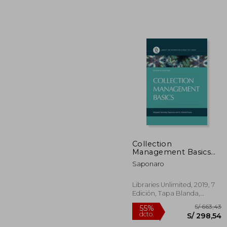
S/ 
55%
dcto.
S/ 
Collection
Management Basics
(Library and
Saponaro
Information Science
Text) (en Inglés)
Libraries Unlimited, 2019, 7
Edición, Tapa Blanda,
Nuevo