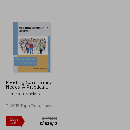
S/ 465,84
S/ 507,44
55%
dcto.
S/ 209,63
S/ 228,35
Meeting Community
Needs: A Practical
Guide for Librarians
Pamela H. Mackellar
(Practical Guides for
Librarians) (en Inglés)
Rl, 2015, Tapa Dura, Nuevo