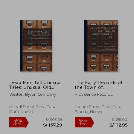
Dead Men Tell Unusual
The Early Records of
Tales: Unusual Old
the Town of
663,43
S/ 647,11
55%
55%
Documents Gleaned
Providence, V. I-XXI ...;
Weston, Byron Company
Providence Record
dcto.
dcto.
98,54
S/ 291,20
From a Recent Prize
2 (en Inglés)
Commissioners ; Rogers,
Contest in the Interest
Horatio 1836-1904 Ed Cn ;
of Better Public
Hassell Street Press, Tapa
Legare Street Press, Tapa
Carpenter, George Moulton
Record Making (en
Dura, Nuevo
Blanda, Nuevo
1844-1896
Inglés)