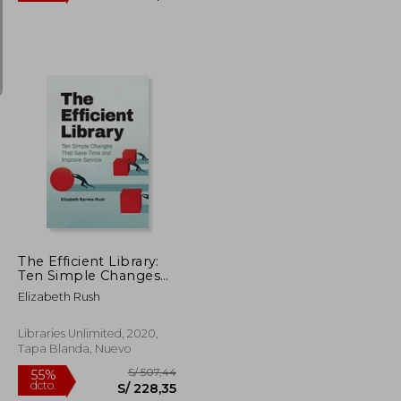
S/ 269,49
S/ 1.547,53
55%
dcto.
S/ 161,69
S/ 696,39
The Efficient Library:
Ten Simple Changes
That Save Time and
Elizabeth Rush
Improve Service (en
Inglés)
Libraries Unlimited, 2020,
Tapa Blanda, Nuevo