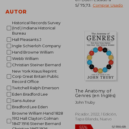
S/
51%
S/ 75,73
.
Comprar Usado
dcto.
S/ 
AUTOR
Historical Records Survey
(Ind ) Indiana Historical
Bureau
Hall Pleasants J
Ingle Schierloh Company
Hand Browne William
Webb William
Christian Steiner Bernard
New York Kraus Reprint
Corp Great Britain Public
Record Office
Twitchell Ralph Emerson
The Anatomy of
Eden Bradford Lee
Genres (en Inglés)
Sans Auteur
John Truby
Bradford Lee Eden
Browne William Hand 1828
Picador, 2022, 1 Edición,
1912 Hall Clayton Colman
Tapa Blanda, Nuevo
1847 1916 Steiner Bernard
Christian 1867 1926