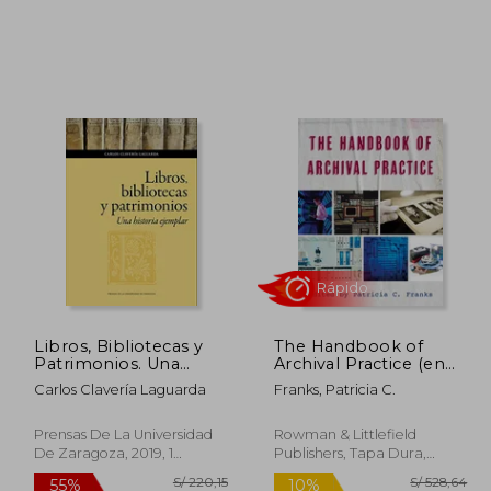
 171,90
S/ 195,61
55%
55%
dcto.
dcto.
84,06
S/ 88,03
Libros, Bibliotecas y
The Handbook of
Patrimonios. Una
Archival Practice (en
Historia Ejemplar
Inglés)
Carlos Clavería Laguarda
Franks, Patricia C.
Rápido
Prensas De La Universidad
Rowman & Littlefield
De Zaragoza, 2019, 1
Publishers, Tapa Dura,
Edición, Tapa Blanda,
Nuevo
Nuevo