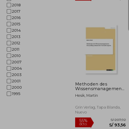
2018
2017
2016
2015
2014
2013
2012
2011
2010
2007
S/ 
55%
2004
dcto.
S/ 
2003
2001
Methoden des
2000
Wissensmanagements.
Storytelling anhand
1995
Hesik, Martin
der Seestadt Aspern
(en Alemán)
Grin Verlag, Tapa Blanda,
Nuevo