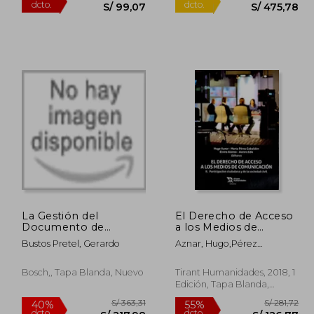
 186,68
S/ 220,15
55%
10%
dcto.
dcto.
84,01
S/ 99,07
La Gestión del
El Derecho de Acceso
Documento de
a los Medios de
Archivo Electrónico
Comunicación. Ii.
Bustos Pretel, Gerardo
Aznar, Hugo,Pérez
Participación
Gabaldón, Marta,Edo,
Ciudadana y de la
Aurora,Alonso, Elvira
Sociedad Civil
Bosch,, Tapa Blanda, Nuevo
Tirant Humanidades, 2018, 1
Edición, Tapa Blanda,
Nuevo