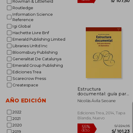
Rowman & Littlefield
Routledge
Information Science
Reference
Igi Global
Hachette Livre Bnf
Emerald Publishing Limited
Libraries Unltd Inc
Bloomsbury Publishing
S/ 
55%
dcto.
Generalitat De Catalunya
S/ 1
Emerald Group Publishing
Ediciones Trea
Scarecrow Press
Createspace
Estructura
documental: guía para
alumnos de
AÑO EDICIÓN
Nicolás Ávila Seoane
diplomática
(Biblioteconomía y
2022
Administración
Ediciones Trea, 2014, Tapa
cultural)
Blanda, Nuevo
2021
2020
2019