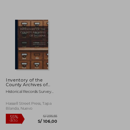
Inventory of the
County Archives of
S/ 739,13
S/ 1.189,15
55%
Indiana; No. 63 (en
Historical Records Survey
dcto.
S/ 332,61
S/ 535,12
Inglés)
(Ind ) ; Indiana Historical
Bureau
Hassell Street Press, Tapa
Blanda, Nuevo