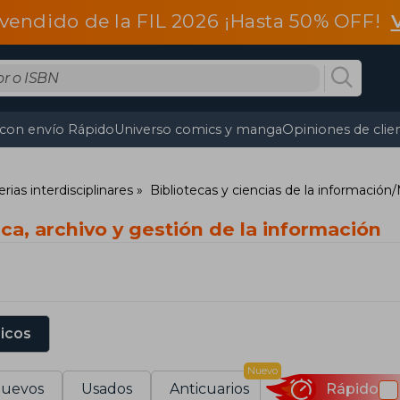
vendido de la FIL 2026 ¡Hasta 50% OFF!
 con envío Rápido
Universo comics y manga
Opiniones de clie
ias interdisciplinares
Bibliotecas y ciencias de la información
eca, archivo y gestión de la información
sicos
Nuevo
uevos
Usados
Anticuarios
Rápido