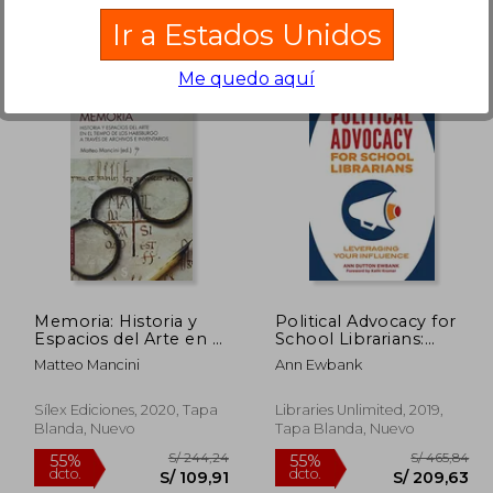
Ir a Estados Unidos
Me quedo aquí
224,95
S/ 378,12
40%
40%
dcto.
dcto.
101,23
S/ 226,87
Memoria: Historia y
Political Advocacy for
Espacios del Arte en el
School Librarians:
Tiempo de los
Leveraging Your
Matteo Mancini
Ann Ewbank
Habsburgo a Través
Influence (en Inglés)
de Archivos e
Inventarios
Sílex Ediciones, 2020, Tapa
Libraries Unlimited, 2019,
Blanda, Nuevo
Tapa Blanda, Nuevo