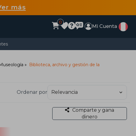
Ver más
0
Mi Cuenta
ntes
/Museología
Biblioteca, archivo y gestión de la
Ordenar por
Comparte y gana
dinero