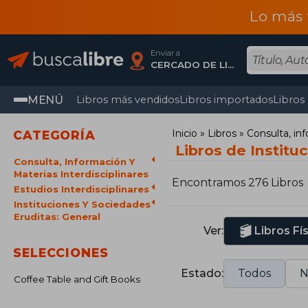
Lo más 
Enviar a
CERCADO DE LIMA, Lima
MENÚ
Libros más vendidos
Libros importados
Libros
Inicio
Libros
Consulta, inf
CATEGORÍA
Libros de Institu
Consulta, Información Y
Materias Interdisciplinares
Encontramos 276 Libros
Estudios Interdisciplinares
Instituciones Y Sociedades
Eruditas: General
Ver:
Libros Fí
SELECCIONES
Estado:
Todos
N
Coffee Table and Gift Books