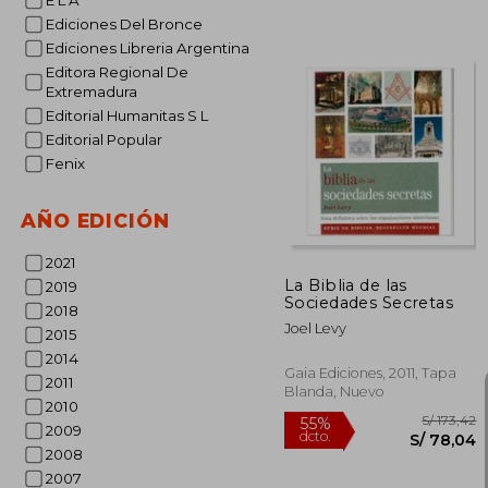
E L A
Ediciones Del Bronce
Ediciones Libreria Argentina
Editora Regional De
Extremadura
Editorial Humanitas S L
Editorial Popular
S/
55%
Fenix
dcto.
S/ 
AÑO EDICIÓN
2021
La Biblia de las
2019
Sociedades Secretas
2018
Joel Levy
2015
2014
Gaia Ediciones, 2011, Tapa
2011
Blanda, Nuevo
2010
2009
2008
2007