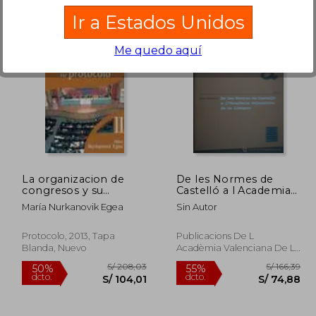
Ir a Estados Unidos
Me quedo aquí
 173,42
S/ 246,81
55%
55%
dcto.
dcto.
78,04
S/ 111,06
La organizacion de
De les Normes de
congresos y su
Castelló a l Academia
protocolo
Valenciana de la
María Nurkanovik Egea
Sin Autor
Llengua
Protocolo, 2013, Tapa
Publicacions De L
Blanda, Nuevo
Acadèmia Valenciana De La
Llengua, Valencia,, Tapa
Blanda,
Usado