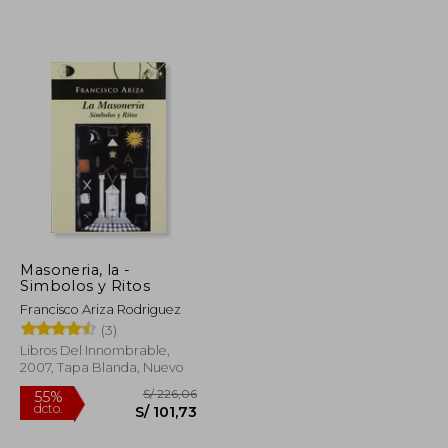
S/ 173,86
S/ 169,74
55%
dcto.
S/ 78,24
S/ 76,38
Masoneria, la -
Simbolos y Ritos
Francisco Ariza Rodriguez
(3)
Libros Del Innombrable,
2007, Tapa Blanda, Nuevo