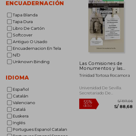
ENCUADERNACIÓN
Tapa Blanda
Tapa Dura
Libro De Cartón
Softcover
Antiguo O Usado
Encuadernacion En Tela
N/D
Unknown Binding
Las Comisiones de
Monumentos y las
Sociedades
Trinidad Tortosa Rocamora
IDIOMA
Arqueológicas Como
Instrumentos Para la
Construcción del
Universidad De Sevilla.
Español
Pasado Europeo (en
Secretariado De
Catalán
Portugués, Español,
Publicaciones, 2021, 1
Francés)
Valenciano
Edición, Tapa Blanda,
Nuevo
Catalá
Euskera
Inglés
S/
55%
Portugues Espanol Catalan
dcto.
S/ 