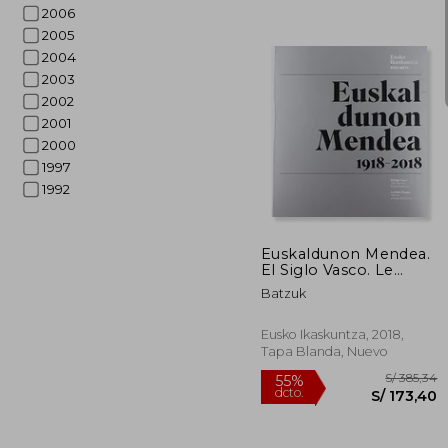
2006
2005
2004
2003
2002
2001
2000
1997
S/
55%
1992
dcto.
S/ 
Euskaldunon Mendea.
El Siglo Vasco. Le
Siècle Basque. 1918-
Batzuk
2018: Eusko
Ikaskuntza 100 Urte.
100 Años de Eusko
Eusko Ikaskuntza, 2018,
Ikaskuntza. 100 ans
Tapa Blanda, Nuevo
D'Eusko Ikaskuntza