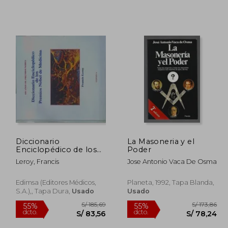
Diccionario
La Masoneria y el
Enciclopédico de los
Poder
Premios Nobel de
Leroy, Francis
Jose Antonio Vaca De Osma
Medicina: 100 Años de
Premios Nobel
Edimsa (Editores Médicos,
Planeta, 1992, Tapa Blanda,
S.A.),, Tapa Dura,
Usado
Usado