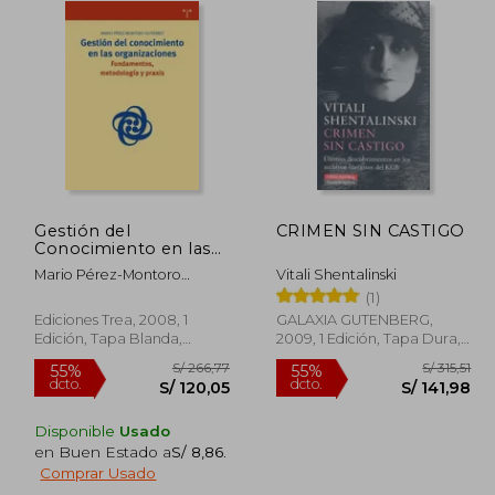
Gestión del
CRIMEN SIN CASTIGO
Conocimiento en las
Organizaciones:
Mario Pérez-Montoro
Vitali Shentalinski
Fundamentos,
Gutiérrez
(1)
Metodología y Praxis
Ediciones Trea, 2008, 1
GALAXIA GUTENBERG,
Edición, Tapa Blanda,
2009, 1 Edición, Tapa Dura,
Nuevo
Nuevo
Disponible
Usado
en Buen Estado a
S/ 8,86
.
 197,06
S/ 266,77
55%
55%
Comprar Usado
dcto.
dcto.
88,68
S/ 120,05