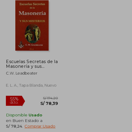
Escuelas Secretas de la
Masonería y sus
Misterios.
C.W. Leadbeater
E. L. A., Tapa Blanda, Nuevo
Disponible
Usado
en Buen Estado a
S/ 315,51
S/ 174,20
55%
S/ 78,24
.
Comprar Usado
dcto.
S/ 141,98
S/ 78,39