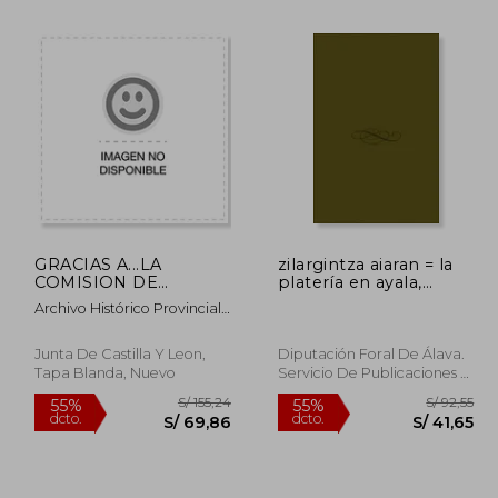
GRACIAS A...LA
zilargintza aiaran = la
COMISION DE
platería en ayala,
345,07
S/ 159,14
55%
55%
MONUMENTOS (1835-
exposición
dcto.
dcto.
Archivo Histórico Provincial
55,28
S/ 71,61
1970)
De Soria
Junta De Castilla Y Leon,
Diputación Foral De Álava.
Tapa Blanda, Nuevo
Servicio De Publicaciones =
Araba Foru Aldundia.
Argitalpenak Zerbitzu,
Nuevo