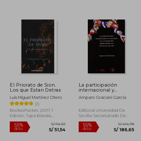
 447,91
S/ 185,69
55%
55%
dcto.
dcto.
01,56
S/ 83,56
El Priorato de Sion.
La participación
Los que Estan Detras
internacional y
colonial en la
Luis Miguel Martínez Otero
Amparo Graciani García
Exposición
(1)
Iberoamericana de
Sevilla de 1929 (Serie
Books4Pocket, 2007, 1
Editorial Universidad De
Arte)
Edición, Tapa Blanda,
Sevilla-Secretariado De
Nuevo
Publicaciones, Tapa Blanda,
Nuevo