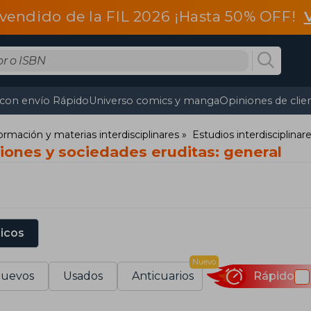
vendido de la FIL 2026 ¡Hasta 50% OFF!
 con envío Rápido
Universo comics y manga
Opiniones de clie
ormación y materias interdisciplinares
Estudios interdisciplinar
ciones y sociedades eruditas: general
sicos
Nuevo
uevos
Usados
Anticuarios
Rápido