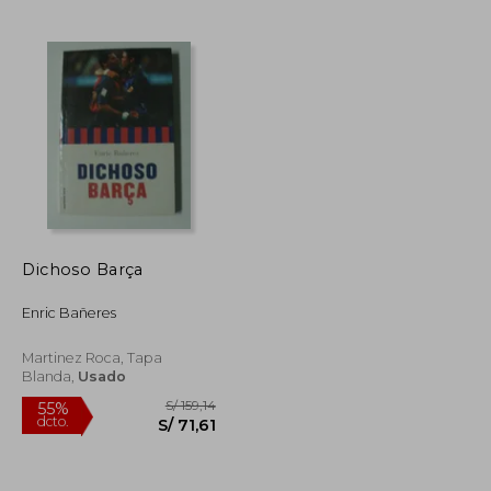
S/ 166,39
S/ 222,60
55%
dcto.
S/ 74,88
S/ 100,17
Dichoso Barça
Enric Bañeres
Martinez Roca, Tapa
Blanda,
Usado