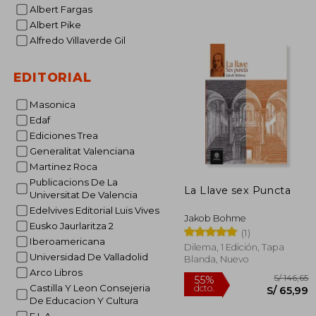
Albert Fargas
Albert Pike
Alfredo Villaverde Gil
S/
55%
EDITORIAL
dcto.
S/ 2
Masonica
Edaf
Ediciones Trea
Generalitat Valenciana
Martinez Roca
Publicacions De La
La Llave sex Puncta
Universitat De Valencia
Edelvives Editorial Luis Vives
Jakob Bohme
Eusko Jaurlaritza 2
(1)
Iberoamericana
Dilema, 1 Edición, Tapa
Universidad De Valladolid
Blanda, Nuevo
Arco Libros
Castilla Y Leon Consejeria
De Educacion Y Cultura