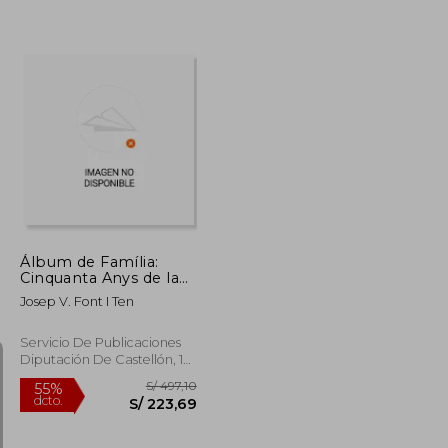
S/ 414,78
S/ 226,06
55%
dcto.
S/ 186,65
S/ 101,73
Álbum de Família:
Cinquanta Anys de la
Schola Cantorum de la
Josep V. Font I Ten
Vall D´Uixó (en
Valenciano)
Servicio De Publicaciones
Diputación De Castellón, 1
Edición,
Usado