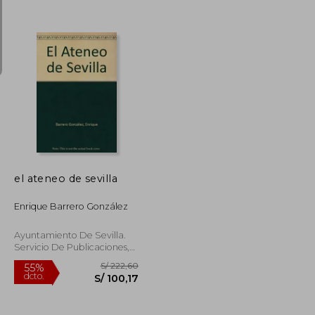
S/ 157,47
S/ 497,10
55%
dcto.
S/ 70,86
S/ 223,69
el ateneo de sevilla
Enrique Barrero González
Ayuntamiento De Sevilla.
Servicio De Publicaciones,
Usado