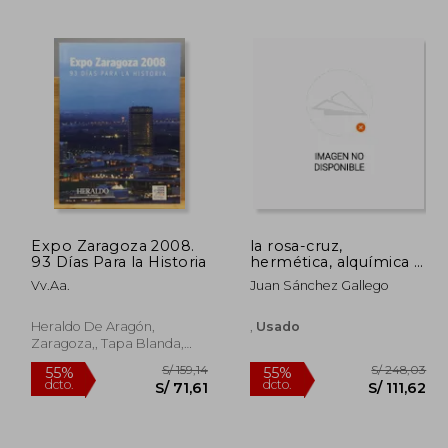
385,34
S/ 208,03
50%
55%
dcto.
dcto.
73,40
S/ 104,01
Expo Zaragoza 2008.
la rosa-cruz,
93 Días Para la Historia
hermética, alquímica y
cabalística
Vv.Aa.
Juan Sánchez Gallego
Heraldo De Aragón,
,
Usado
Zaragoza,, Tapa Blanda,
Usado