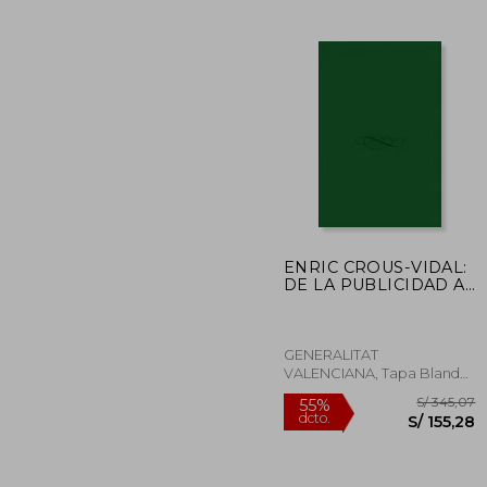
S/ 
55%
dcto.
S/ 1
ENRIC CROUS-VIDAL:
DE LA PUBLICIDAD A
LA TIPOGRAFIA: IVAM
CENTREJ ULIO
GONZALEZ 6 JULIO-14
SEPTIEMBR
GENERALITAT
VALENCIANA, Tapa Blanda,
Usado