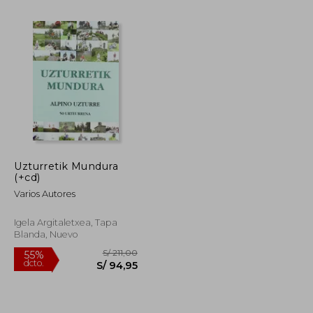
Uzturretik Mundura
(+cd)
S/ 248,03
S/ 159,14
55%
dcto.
Varios Autores
S/ 111,62
S/ 71,61
Igela Argitaletxea, Tapa
Blanda, Nuevo