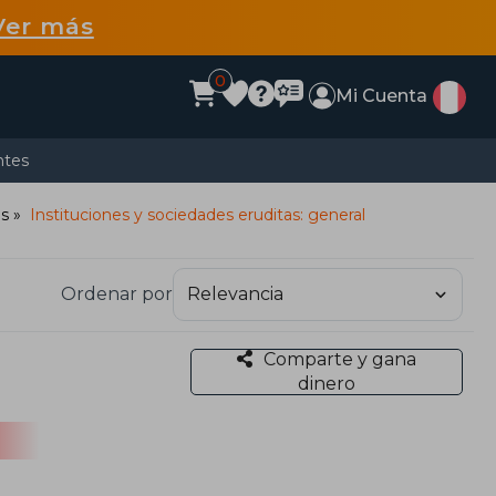
Ver más
0
Mi Cuenta
ntes
es
Instituciones y sociedades eruditas: general
Ordenar por
Comparte y gana
dinero