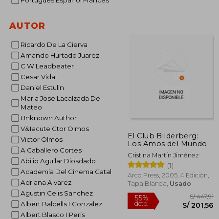
Portugues Espanol Frances
AUTOR
Ricardo De La Cierva
Amando Hurtado Juarez
C W Leadbeater
Cesar Vidal
Daniel Estulin
Maria Jose Lacalzada De
Mateo
Unknown Author
V&Iacute Ctor Olmos
El Club Bilderberg:
Victor Olmos
Los Amos del Mundo
A Caballero Cortes
Cristina Martín Jiménez
Abilio Aguilar Diosdado
(1)
Academia Del Cinema Catal
Arco Press, 2005, 4 Edición,
Adriana Alvarez
Tapa Blanda,
Usado
Agustin Celis Sanchez
Albert Balcells I Gonzalez
Albert Blasco I Peris