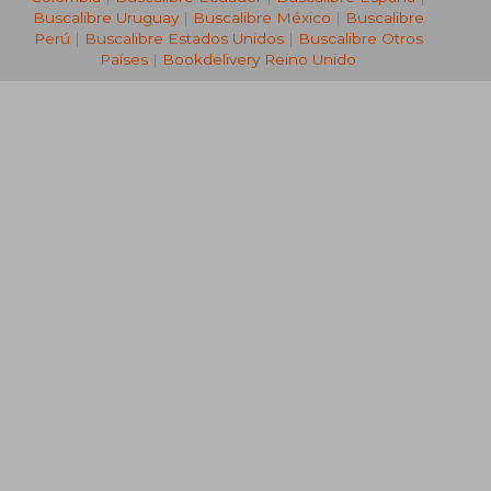
Buscalibre Uruguay
|
Buscalibre México
|
Buscalibre
Perú
|
Buscalibre Estados Unidos
|
Buscalibre Otros
Países
|
Bookdelivery Reino Unido