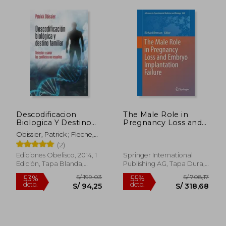
S/ 202,25
S/ 163,
55%
55%
dcto.
dcto.
S/ 91,01
S/ 73,
Descodificacion
The Male Role in
Biologica Y Destino
Pregnancy Loss and
Fam
Embryo
Obissier, Patrick ; Fleche,
Implantation Failure
Christian
(2)
(Advances in
Experimental
Ediciones Obelisco, 2014, 1
Springer International
Medicine and Biology)
Edición, Tapa Blanda,
Publishing AG, Tapa Dura,
Nuevo
Nuevo