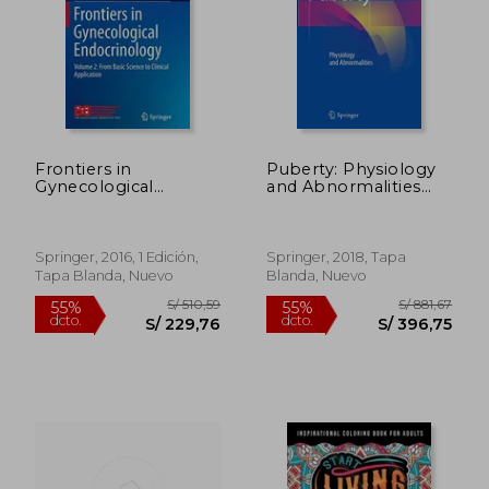
S/ 144,42
S/ 1.055
55%
55%
dcto.
dcto.
S/ 64,99
S/ 474,
Frontiers in
Puberty: Physiology
Gynecological
and Abnormalities
Endocrinology:
(en Inglés)
Volume 2: From Basic
Science to Clinical
Application (Isge
Springer, 2016, 1 Edición,
Springer, 2018, Tapa
Series) (en Inglés)
Tapa Blanda, Nuevo
Blanda, Nuevo