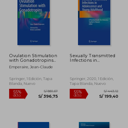
Ovulation Stimulation
Sexually Transmitted
with Gonadotropins
Infections in
(en Inglés)
Adolescence and
Emperaire, Jean-Claude
Young Adulthood: A
Practical Guide for
Clinicians (en Inglés)
Springer, 1 Edición, Tapa
Springer, 2020, 1 Edición,
Blanda, Nuevo
Tapa Blanda, Nuevo
S/ 1.055,16
S/ 1.364
55%
55%
dcto.
dcto.
S/ 474,82
S/ 613,