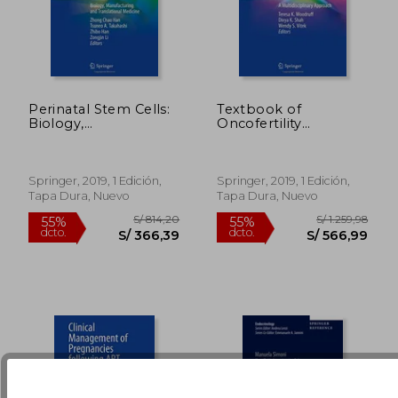
Perinatal Stem Cells:
Textbook of
Biology,
Oncofertility
Manufacturing and
Research and
Translational
Practice: A
Medicine (en Inglés)
Multidisciplinary
S/ 173,24
S/ 295
55%
55%
Approach (en Inglés)
Springer, 2019, 1 Edición,
Springer, 2019, 1 Edición,
dcto.
dcto.
S/ 77,96
S/ 133,
Tapa Dura, Nuevo
Tapa Dura, Nuevo