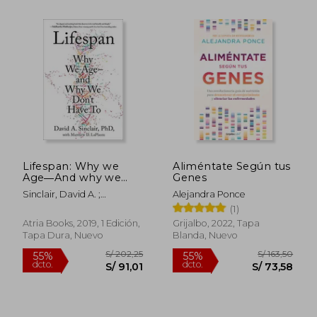
S/ 187,60
S/ 176
55%
55%
dcto.
dcto.
S/ 84,42
S/ 79,
Lifespan: Why we
Aliméntate Según tus
Age―And why we
Genes
Don't Have to (en
Sinclair, David A. ;
Alejandra Ponce
Inglés)
Laplante, Matthew D.
(1)
Atria Books, 2019, 1 Edición,
Grijalbo, 2022, Tapa
Tapa Dura, Nuevo
Blanda, Nuevo