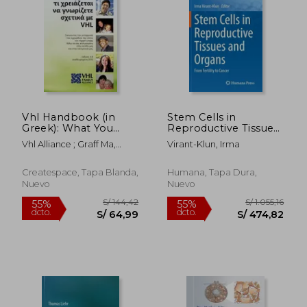
Vhl Handbook (in
Stem Cells in
Greek): What You
Reproductive Tissues
Need to Know about
and Organs: From
Vhl Alliance ; Graff Ma,
Virant-Klun, Irma
Vhl
Fertility to Cancer (en
Joyce Wilcox ;
Inglés)
Alexandridou, Athina
Createspace, Tapa Blanda,
Humana, Tapa Dura,
Nuevo
Nuevo
S/ 275,12
S/ 814,
55%
55%