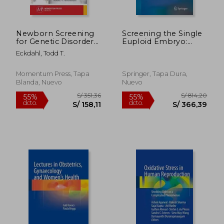
dcto.
dcto.
S/ 366,39
S/ 313,
Newborn Screening
Screening the Single
for Genetic Disorders:
Euploid Embryo:
Experiments on
Molecular Genetics in
Eckdahl, Todd T.
Plant Hybridization
Reproductive
(en Inglés)
Medicine
Momentum Press, Tapa
Springer, Tapa Dura,
Blanda, Nuevo
Nuevo