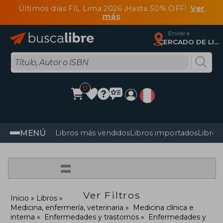
Últimos días FIL Lima 2026 ¡Hasta 50% OFF!
Ver
más
Enviar a
CERCADO DE LIMA, Lima
0
MENÚ
Libros más vendidos
Libros importados
Libros
=
Ver Filtros
Inicio
Libros
Medicina, enfermería, veterinaria
Medicina clínica e
interna
Enfermedades y trastornos
Enfermedades y