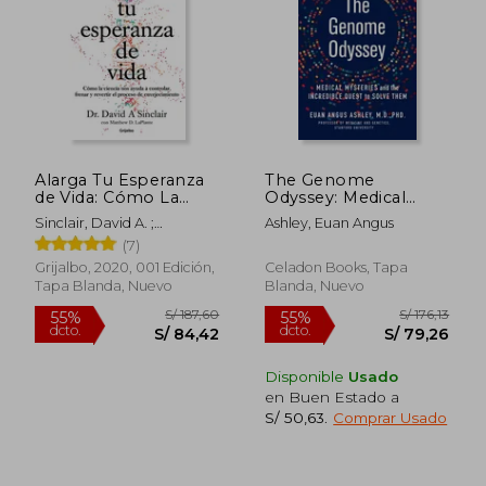
S/ 111,30
S/ 63,
Alarga Tu Esperanza
The Genome
de Vida: Cómo La
Odyssey: Medical
Ciencia Nos Ayuda a
Mysteries and the
Sinclair, David A. ;
Ashley, Euan Angus
Controlar, Frenar Y
Incredible Quest to
Laplante, Matthew D.
(7)
Revertir El Proceso
Solve Them (en
de Envejecimiento /
Inglés)
Grijalbo, 2020, 001 Edición,
Celadon Books, Tapa
Lifespan: Why We
Tapa Blanda, Nuevo
Blanda, Nuevo
Age - And Why We
Disponible
Usado
en Buen Estado a
S/ 50,63
.
Comprar Usado