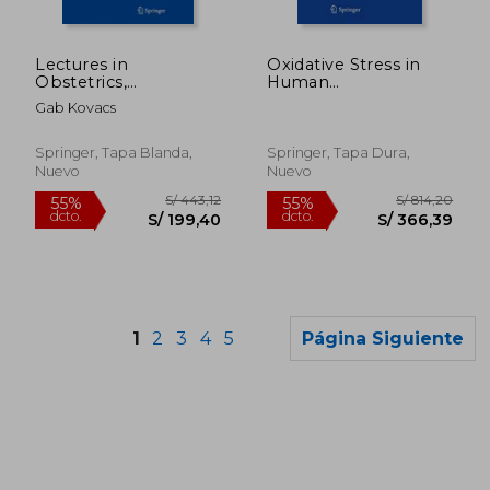
S/ 814,20
S/ 443,
55%
55%
dcto.
dcto.
S/ 366,39
S/ 199,
Lectures in
Oxidative Stress in
Obstetrics,
Human
Gynaecology and
Reproduction:
Gab Kovacs
Women's Health
Shedding Light on a
Complicated
Phenomenon
Springer, Tapa Blanda,
Springer, Tapa Dura,
(Springerbriefs in
Nuevo
Nuevo
Reproductive
Biology)
1
2
3
4
5
Página Siguiente