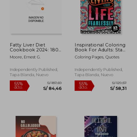
S/ 708,17
S/ 1.176
55%
55%
dcto.
dcto.
S/ 318,68
S/ 529,
Fatty Liver Diet
Inspirational Coloring
Cookbook 2024: 1800
Book For Adults: Start
Days Quick and
Living Your Life
Moore, Ernest G.
Coloring Pages, Quotes
Healthy Low-Fat
Fearlessly: An
Recipes for Better
Affirmation Quotes
Health and Longevity.
colouring Gift Book
Independently Published,
Independently Published,
(en Inglés)
For Adults: 33
Tapa Blanda, Nuevo
Tapa Blanda, Nuevo
Motivation & Succe
(en Inglés)