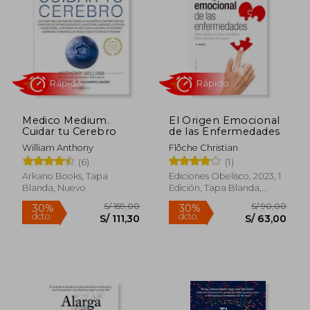
Medico Medium.
El Origen Emocional
Cuidar tu Cerebro
de las Enfermedades
William Anthony
Flôche Christian
Rápido
Rápido
(6)
(1)
Arkano Books, Tapa
Ediciones Obelisco, 2023, 1
Blanda, Nuevo
Edición, Tapa Blanda,
Nuevo
S/ 159,00
S/ 90,
30%
30%
dcto.
dcto.