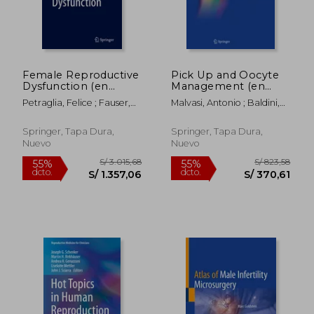
Female Reproductive
Pick Up and Oocyte
Dysfunction (en
Management (en
Inglés)
Inglés)
Petraglia, Felice ; Fauser,
Malvasi, Antonio ; Baldini,
Bart C.
Domenico
Springer, Tapa Dura,
Springer, Tapa Dura,
Nuevo
Nuevo
S/ 814,20
S/ 1.259
55%
55%
dcto.
dcto.
S/ 366,39
S/ 566,