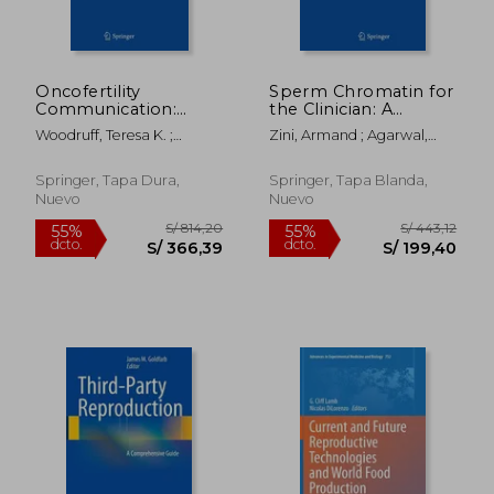
Oncofertility
Sperm Chromatin for
Communication:
the Clinician: A
Sharing Information
Practical Guide (en
Woodruff, Teresa K. ;
Zini, Armand ; Agarwal,
and Building
Inglés)
Clayman, Marla L. ;
Ashok
Relationships Across
Waimey, Kate E.
Disciplines (en Inglés)
Springer, Tapa Dura,
Springer, Tapa Blanda,
Nuevo
Nuevo
S/ 1.092,77
S/ 1.259
55%
55%
dcto.
dcto.
S/ 491,75
S/ 566,