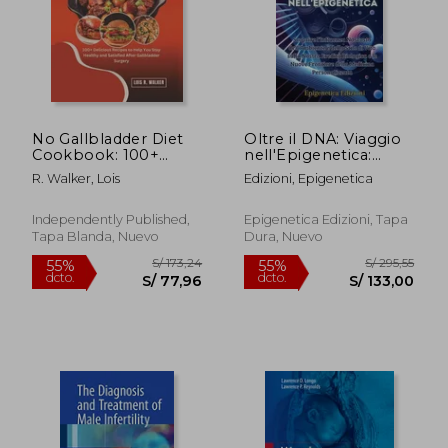
S/ 510,59
S/ 881
55%
55%
dcto.
dcto.
S/ 229,76
S/ 396,
No Gallbladder Diet
Oltre il DNA: Viaggio
Cookbook: 100+
nell'Epigenetica:
Delicious Recipes to
Scoprire l'Influenza
R. Walker, Lois
Edizioni, Epigenetica
Help You Stay
Nascosta
Healthy and Satisfied
dell'Ambiente e dello
After Gallbladder
Stile di Vita sulla
Independently Published,
Epigenetica Edizioni, Tapa
Surgery. (en Inglés)
Nostra Eredità Biolo
Tapa Blanda, Nuevo
Dura, Nuevo
(en Italiano)