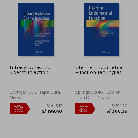
S/ 199,03
S/ 708,
53%
55%
dcto.
dcto.
S/ 94,25
S/ 318,
Intracytoplasmic
Uterine Endometrial
Sperm Injection:
Function (en Inglés)
Indications,
Techniques and
Applications (en
Inglés)
Springer, 2018, Tapa Dura,
Springer, 2016, 1 Edición,
Nuevo
Tapa Dura, Nuevo