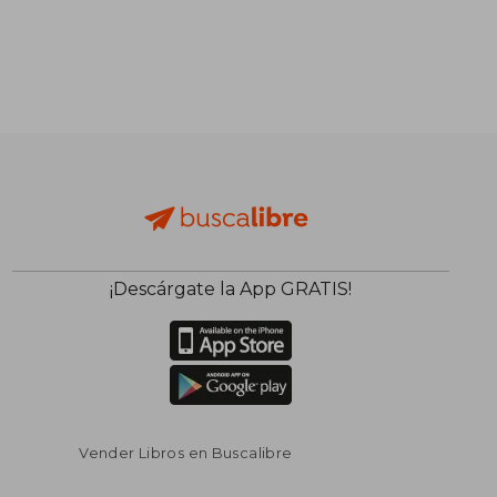
S/ 351,36
S/ 814,
55%
55%
dcto.
dcto.
S/ 158,11
S/ 366,
¡Descárgate la App GRATIS!
Vender Libros en Buscalibre