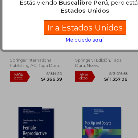
Estás viendo
Buscalibre Perú
, pero est
Estados Unidos
Ir a Estados Unidos
Clinical Management
Endocrinology of the
Me quedo aquí
of Pregnancies
Testis and Male
following ART
Reproduction (en
Simoni, Manuela ;
Inglés)
Huhtaniemi, Ilpo T.
Springer International
Springer, 1 Edición, Tapa
Publishing AG, Tapa Dura,
Dura, Nuevo
Nuevo
S/ 1.009,17
S/ 443,
55%
55%
dcto.
dcto.
S/ 454,13
S/ 199,