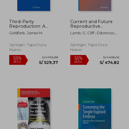
Third-Party
Current and Future
Reproduction: A
Reproductive
Comprehensive
Technologies and
Goldfarb, James M.
Lamb, G. Cliff ; Dilorenzo,
Guide (en Inglés)
World Food
Nicolas
Production (en
Inglés)
Springer, Tapa Dura,
Springer, Tapa Dura,
Nuevo
Nuevo
S/ 814,20
S/ 626,
55%
50%