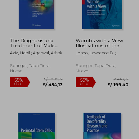
The Diagnosis and
Wombs with a View:
Treatment of Male
Illustrations of the
S/ 187,69
S/ 129
55%
55%
Infertility: A Case-
Gravid Uterus from
dcto.
dcto.
S/ 84,46
S/ 58,
Aziz, Nabil ; Agarwal, Ashok
Longo, Lawrence D. ;
Based Guide for
the Renaissance
Reynolds, Lawrence P.
Clinicians (en Inglés)
Through the
Nineteenth Century
Springer, Tapa Dura,
Springer, Tapa Dura,
(en Inglés)
Nuevo
Nuevo