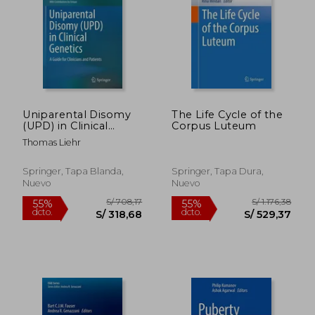
dcto.
dcto.
S/ 123,80
S/ 366,
Uniparental Disomy
The Life Cycle of the
(UPD) in Clinical
Corpus Luteum
Genetics: A Guide for
Thomas Liehr
Clinicians and
Patients
Springer, Tapa Blanda,
Springer, Tapa Dura,
Nuevo
Nuevo