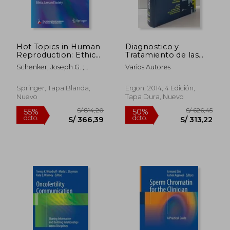
Hot Topics in Human
Diagnostico y
Reproduction: Ethics,
Tratamiento de las
Law and Society (en
Enfermedades
Schenker, Joseph G. ;
Varios Autores
Inglés)
Metabólicas
Birkhaeuser, Martin H. ;
Genazzani, Andrea R.
Springer, Tapa Blanda,
Ergon, 2014, 4 Edición,
Nuevo
Tapa Dura, Nuevo
S/ 3.015,68
S/ 823,
55%
55%
dcto.
dcto.
S/ 1.357,06
S/ 370,