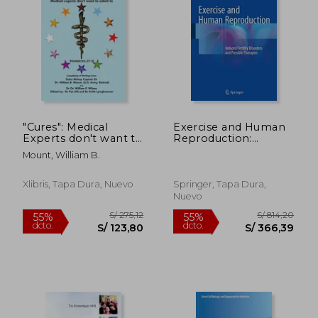
"Cures": Medical
Exercise and Human
Experts don't want to
Reproduction:
admit to (en Inglés)
Induced Fertility
Mount, William B.
Disorders and
Possible Therapies
Xlibris, Tapa Dura, Nuevo
Springer, Tapa Dura,
Nuevo
S/ 1.259,98
S/ 443,
55%
55%
dcto.
dcto.
S/ 566,99
S/ 199,