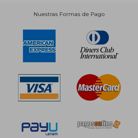
Nuestras Formas de Pago
S/ 1.176,38
S/ 1.055
55%
55%
dcto.
dcto.
S/ 529,37
S/ 474,