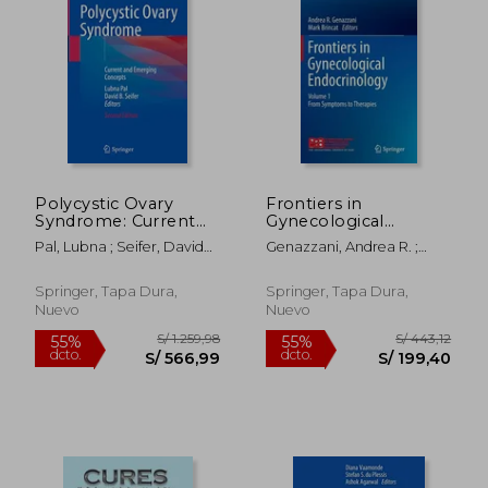
Polycystic Ovary
Frontiers in
Syndrome: Current
Gynecological
and Emerging
Endocrinology:
Pal, Lubna ; Seifer, David
Genazzani, Andrea R. ;
Concepts (en Inglés)
Volume 1: From
B.
Brincat, Mark
Symptoms to
Therapies (en Inglés)
Springer, Tapa Dura,
Springer, Tapa Dura,
Nuevo
Nuevo
S/ 881,67
S/ 443,
55%
55%
dcto.
dcto.
S/ 396,75
S/ 199,