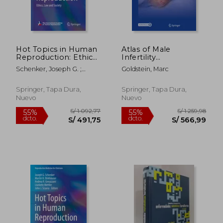
Hot Topics in Human
Atlas of Male
Reproduction: Ethics,
Infertility
Law and Society (en
Microsurgery (en
Schenker, Joseph G. ;
Goldstein, Marc
Inglés)
Inglés)
Birkhaeuser, Martin H. ;
Genazzani, Andrea R.
Springer, Tapa Dura,
Springer, Tapa Dura,
Nuevo
Nuevo
S/ 814,20
S/ 3.015
55%
55%
dcto.
dcto.
S/ 366,39
S/ 1.357,