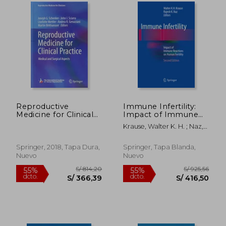
Reproductive
Immune Infertility:
Medicine for Clinical
Impact of Immune
S/ 443,12
S/ 814,
55%
55%
Practice: Medical and
Reactions on Human
dcto.
dcto.
S/ 199,40
S/ 366,
Krause, Walter K. H. ; Naz,
Surgical Aspects
Fertility (en Inglés)
Rajesh K.
(Reproductive
Medicine for
Springer, 2018, Tapa Dura,
Springer, Tapa Blanda,
Clinicians) (en Inglés)
Nuevo
Nuevo