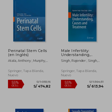
Perinatal Stem Cells
Male Infertility:
(en Inglés)
Understanding,
Causes and
Atala, Anthony ; Murphy,
Singh, Rajender ; Singh,
Treatment (en Inglés)
Sean V.
Kiran
S/ 814,20
S/ 925,
55%
55%
Springer, Tapa Blanda,
Springer, Tapa Blanda,
dcto.
dcto.
S/ 366,39
S/ 416,
Nuevo
Nuevo