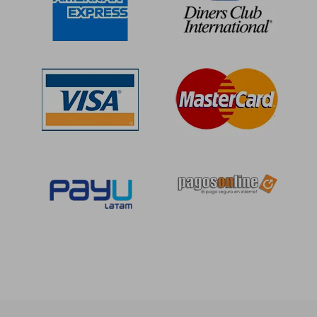
S/ 657,15
S/ 258,
55%
55%
dcto.
dcto.
S/ 295,72
S/ 116,