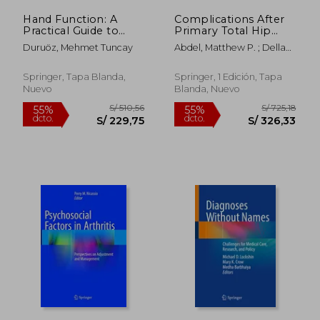
Hand Function: A
Complications After
Practical Guide to
Primary Total Hip
Assessment (en
Arthroplasty: A
Duruöz, Mehmet Tuncay
Abdel, Matthew P. ; Della
Inglés)
Comprehensive
Valle, Craig J.
Clinical Guide (en
Inglés)
Springer, Tapa Blanda,
Springer, 1 Edición, Tapa
Nuevo
Blanda, Nuevo
S/ 952,44
S/ 725
55%
55%
dcto.
dcto.
S/ 428,60
S/ 326,