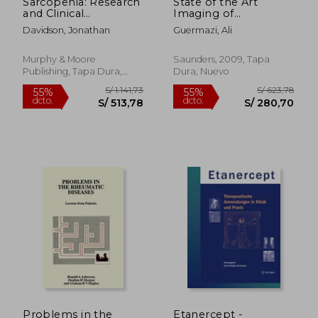
Sarcopenia: Research
State of the Art
and Clinical
Imaging of
Implications (en
Osteoarthritis, an
Davidson, Jonathan
Guermazi, Ali
Inglés)
Issue of Rheumatic
Disease Clinics:
Volume 35-3 (en
Murphy & Moore
Saunders, 2009, Tapa
Inglés)
Publishing, Tapa Dura,
Dura, Nuevo
Nuevo
S/ 1.105,41
S/ 936,
55%
55%
dcto.
dcto.
S/ 497,44
S/ 421,
Problems in the
Etanercept -