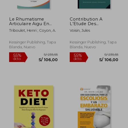
Le Rhumatisme
Contribution A
S/ 847,07
S/ 152
50%
55%
Articulaire Aigu En
L'Etude Des
dcto.
dcto.
S/ 423,54
S/ 68,
Bacteriologie (1900)
Arthropathies
Triboulet, Henri ; Coyon, A.
Voisin, Jules
(en Francés)
Syphilitiques (1875)
(en Francés)
Kessinger Publishing, Tapa
Kessinger Publishing, Tapa
Blanda, Nuevo
Blanda, Nuevo