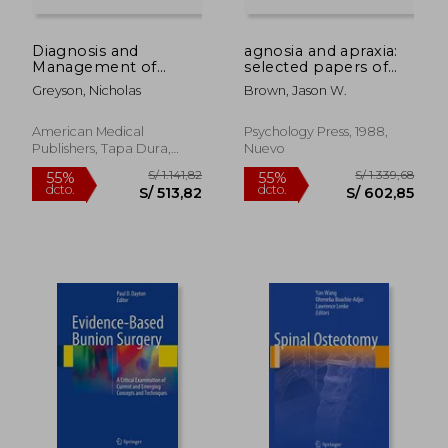
Diagnosis and
agnosia and apraxia:
Management of
selected papers of
Rheumatic Diseases
liepmann, lange, and
Greyson, Nicholas
Brown, Jason W.
(en Inglés)
p tzl (en Inglés)
American Medical
Psychology Press, 1988,
Publishers, Tapa Dura,
Nuevo
S/ 146,02
S/ 254,
55%
55%
Nuevo
dcto.
dcto.
S/ 65,71
S/ 114,