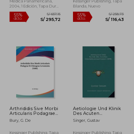
Rachitis Und
Médica Panamericana,
Kessinger Publishing, Tapa
Heriditarer Syphilis
2004, 1 Edición, Tapa Dura,
Blanda, Nuevo
(1885) (en Alemán)
Nuevo
S/ 952,93
S/ 157
55%
55%
dcto.
dcto.
S/ 428,82
S/ 70,
Arthrididis Sive Morbi
Aetiologie Und Klinik
Articularis Podagrae
Des Acuten
Et Chiragrae
Gelenkrheumatismus
Bury, G. De
Singer, Gustav
Levamenta (1686) (en
(1898) (en Alemán)
Latin)
Kessinger Publishing, Tapa
Kessinger Publishing, Tapa