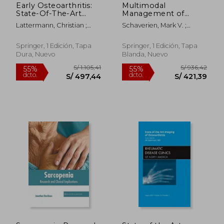
Early Osteoarthritis:
Multimodal
State-Of-The-Art
Management of
Approaches to
Upper and Lower
Lattermann, Christian ;
Schaverien, Mark V. ;
Diagnosis, Treatment
Extremity
Madry, Henning ;
Dayan, Joseph H.
and Controversies (en
Lymphedema (en
Nakamura, Norimasa
Inglés)
Inglés)
Springer, 1 Edición, Tapa
Springer, 1 Edición, Tapa
Dura, Nuevo
Blanda, Nuevo
S/ 1.105,41
S/ 952,
55%
55%
dcto.
dcto.
S/ 497,44
S/ 428,