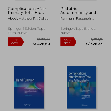
Complications After
Pediatric
Primary Total Hip
Autoimmunity and
Arthroplasty: A
Transplantation: A
Abdel, Matthew P. ; Della
Rahmani, Farzaneh ;
Comprehensive
Case-Based
Valle, Craig J.
Rezaei, Nima
Clinical Guide (en
Collection with McQs,
Inglés)
Volume 3 (en Inglés)
Springer, 1 Edición, Tapa
Springer, Tapa Blanda,
Dura, Nuevo
Nuevo
S/ 952,44
S/ 817
55%
55%
dcto.
dcto.
S/ 428,60
S/ 367,