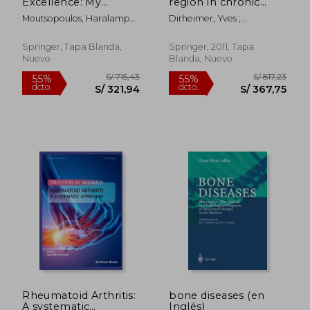
Excellence: My
region in chronic
dcto.
dcto.
S/ 513,78
S/ 280,
Lifelong Journey Into
inflammatory
Moutsopoulos, Haralampos
Dirheimer, Yves ;
Medicine and Public
rheumatic diseases
M.
Wackenheim, A.
Service (en Inglés)
(en Inglés)
Springer, Tapa Blanda,
Springer, 2011, Tapa
Nuevo
Blanda, Nuevo
Rheumatoid Arthritis:
bone diseases (en
A systematic
Inglés)