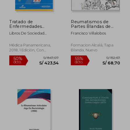
S/ 191,04
S/ 692,
55%
55%
dcto.
dcto.
S/ 85,97
S/ 311,
Tratado de
Reumatismos de
Enfermedades
Partes Blandas de
Reumaticas de la ser
Rodilla
Libros De Sociedad
Francisco Villalobos
(Rustica) - to
Española De
Reumatología
Médica Panamericana,
Formacion Alcalá, Tapa
2018, 1 Edición, Con
Blanda, Nuevo
Solapas, Nuevo