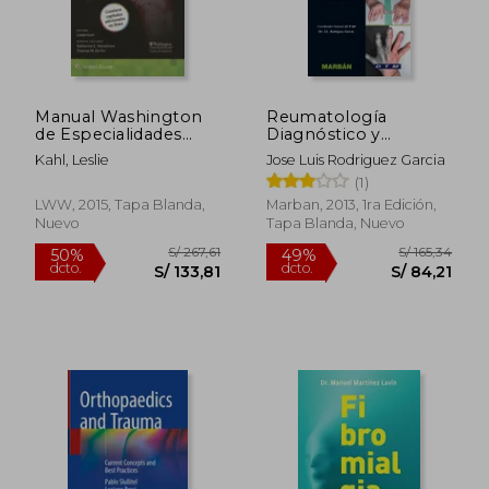
Manual Washington
Reumatología
de Especialidades
Diagnóstico y
Clinicas.
Tratamiento Medico.
Kahl, Leslie
Jose Luis Rodriguez Garcia
Reumatologia
(1)
LWW, 2015, Tapa Blanda,
Marban, 2013, 1ra Edición,
Nuevo
Tapa Blanda, Nuevo
S/ 267,61
S/ 165
50%
49%
dcto.
dcto.
S/ 133,81
S/ 84,