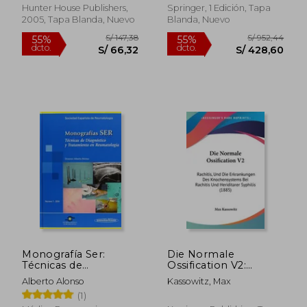
(en Inglés)
Hunter House Publishers,
Springer, 1 Edición, Tapa
2005, Tapa Blanda, Nuevo
Blanda, Nuevo
S/ 1.459,56
S/ 1.058
55%
55%
dcto.
dcto.
S/ 656,80
S/ 476,
Monografía Ser:
Die Normale
Técnicas de
Ossification V2:
Diagnóstico y
Rachitis, Und Die
Alberto Alonso
Kassowitz, Max
Tratamiento en
Erkrankungen Des
(1)
Reumatología
Knochensystems Bei