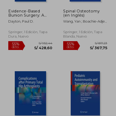
Evidence-Based
Spinal Osteotomy
Bunion Surgery: A
(en Inglés)
Critical Examination
Dayton, Paul D.
Wang, Yan ; Boachie-Adjei,
of Current and
Oheneba ; Lenke,
Emerging Concepts
Lawrence
and Techniques (en
Springer, 1 Edición, Tapa
Springer, 1 Edición, Tapa
Inglés)
Dura, Nuevo
Blanda, Nuevo
S/ 1.141,82
S/ 1.339
55%
55%
dcto.
dcto.
S/ 513,82
S/ 602,