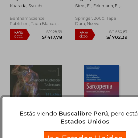
approach (en Inglés)
Koarada, Syuichi
Steel, F. ; Feldmann, F. ;
S/ 445,41
S/ 177
55%
55%
Adler, Claus-Peter
dcto.
dcto.
S/ 200,43
S/ 80,
Bentham Science
Springer, 2000, Tapa
Publishers, Tapa Blanda,
Dura, Nuevo
Nuevo
Estás viendo
Buscalibre Perú
, pero est
Estados Unidos
Advanced Myofascial
Sarcopenia: Research
Techniques: Volume 1:
and Clinical