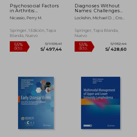
Psychosocial Factors
Diagnoses Without
in Arthritis:
Names: Challenges
Perspectives on
for Medical Care,
Nicassio, Perry M.
Lockshin, Michael D. ; Crow,
Adjustment and
Research, and Policy
Mary K. ; Barbhaiya, Medha
Management (en
(en Inglés)
Inglés)
Springer, 1 Edición, Tapa
Springer, Tapa Blanda,
Blanda, Nuevo
Nuevo
S/ 510,56
S/ 725
55%
55%
dcto.
dcto.
S/ 229,75
S/ 326,