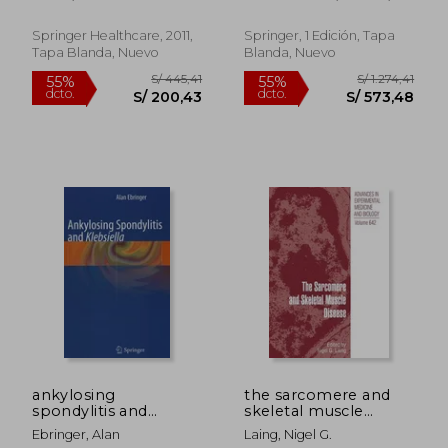
edition (en Inglés)
Kader, Deiary F.
Springer Healthcare, 2011,
Springer, 1 Edición, Tapa
Tapa Blanda, Nuevo
Blanda, Nuevo
S/ 528,37
S/ 546,
55%
55%
dcto.
dcto.
S/ 237,76
S/ 246,
ankylosing
the sarcomere and
spondylitis and
skeletal muscle
klebsiella (en Inglés)
disease (en Inglés)
Ebringer, Alan
Laing, Nigel G.