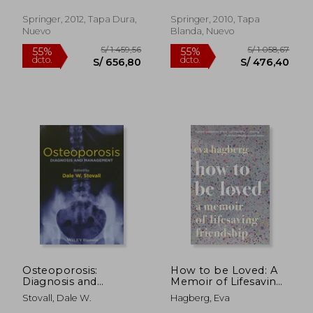
Springer, 2012, Tapa Dura,
Springer, 2010, Tapa
Nuevo
Blanda, Nuevo
S/ 445,41
S/ 445,
55%
55%
dcto.
dcto.
S/ 200,43
S/ 200,
Osteoporosis:
How to be Loved: A
Diagnosis and
Memoir of Lifesaving
Management (en
Friendship (en Inglés)
Stovall, Dale W.
Hagberg, Eva
Inglés)