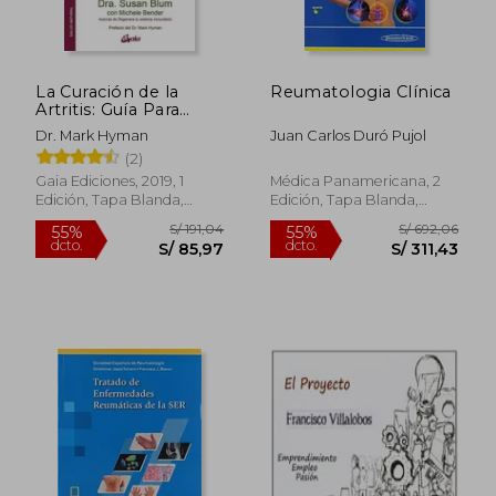
dcto.
dcto.
S/ 259,88
S/ 176,
La Curación de la
Reumatologia Clínica
Artritis: Guía Para
Tratar la Artritis por
Dr. Mark Hyman
Juan Carlos Duró Pujol
Medios Naturales
(2)
Gaia Ediciones, 2019, 1
Médica Panamericana, 2
Edición, Tapa Blanda,
Edición, Tapa Blanda,
Nuevo
Nuevo