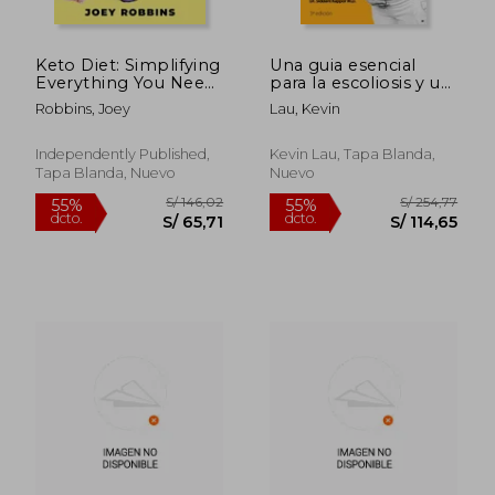
Keto Diet: Simplifying
Una guia esencial
Everything You Need
para la escoliosis y un
To Know About
embarazo saludable
Robbins, Joey
Lau, Kevin
Ketogenic Diet For
(3a Edición): Mes a
S/ 235,55
S/ 235
55%
55%
Beginners - For
mes, todo lo que
dcto.
dcto.
S/ 106,00
S/ 106,
Weight Loss With
necesita saber sobre
Independently Published,
Kevin Lau, Tapa Blanda,
Keto Meal Plan (en
el cuidado de su
Tapa Blanda, Nuevo
Nuevo
Inglés)
espina dorsal