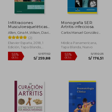
Infiltraciones
Monografía SER:
Musculoesqueléticas
Artritis infecciosa.
Guiadas por Ecografía
Allen, Gina M.,Wilson, David
Carlos Manuel González
J.
Fernández
(2)
Elsevier España, 2018, 1
Médica Panamericana,
Edición, Tapa Blanda,
Tapa Blanda, Nuevo
Nuevo
S/ 577,52
S/ 392,
55%
55%