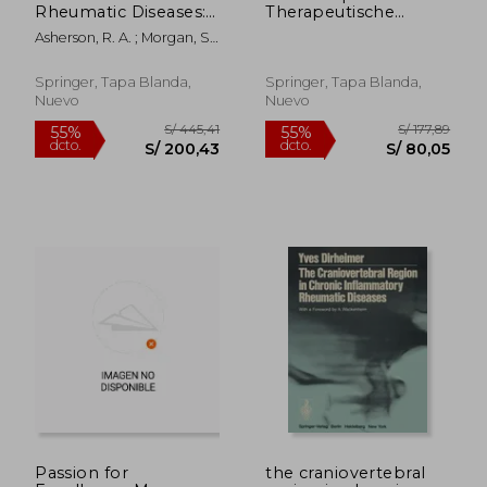
Rheumatic Diseases:
Therapeutische
Lessons from
Anwendungen in
Asherson, R. A. ; Morgan, S.
Patients (en Inglés)
Klinik und Praxis
H. ; Hughes, G. R. V.
(German Edition)
Springer, Tapa Blanda,
Springer, Tapa Blanda,
Nuevo
Nuevo
Passion for
the craniovertebral
S/ 1.141,73
S/ 623,
55%
55%