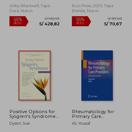
Wiley-Blackwell, Tapa
Ecco Press, 2020, Tapa
Dura, Nuevo
Blanda, Nuevo
S/ 445,41
S/ 1.274
55%
55%
dcto.
dcto.
S/ 200,43
S/ 573,
Positive Options for
Rheumatology for
Sjögren's Syndrome:
Primary Care
Self-Help and
Providers: A Clinical
Dyson, Sue
Ali, Yousaf
Treatment (Positive
Casebook (en Inglés)
Options for Health)