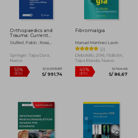
Orthopaedics and
Fibromialgia
Trauma: Current
Concepts and Best
Slullitel, Pablo ; Rossi,
Manuel Martinez Lavin
Practices (en Inglés)
Luciano ; Camino-
(2)
Willhuber, Gastón
Springer, Tapa Dura,
Debolsillo, 2016, 1 Edición,
Nuevo
Tapa Blanda, Nuevo
S/ 2.203,87
S/ 144,
55%
40%
dcto.
dcto.
S/ 991,74
S/ 86,