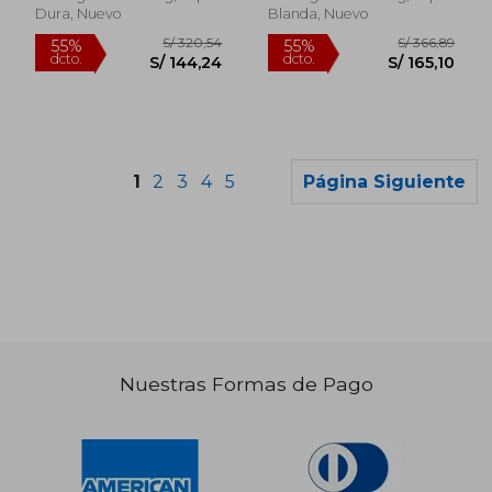
Dura, Nuevo
Blanda, Nuevo
1
2
3
4
5
Página Siguiente
Nuestras Formas de Pago
S/ 147,38
S/ 952,
55%
55%
dcto.
dcto.
S/ 66,32
S/ 428,