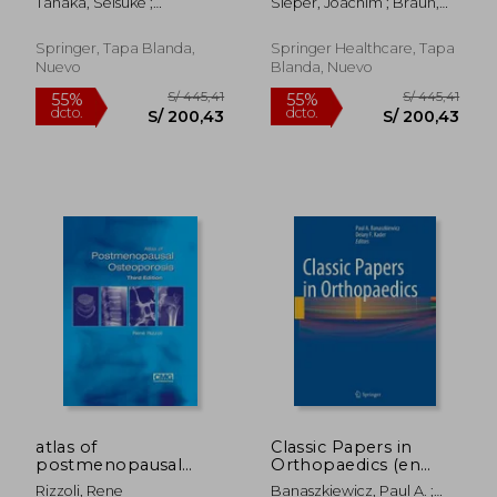
Tanaka, Seisuke ;
Sieper, Joachim ; Braun,
Inglés)
Hamanishi, Chiaki
Jürgen
Springer, Tapa Blanda,
Springer Healthcare, Tapa
Nuevo
Blanda, Nuevo
S/ 928,39
S/ 1.560
55%
55%
dcto.
dcto.
S/ 417,78
S/ 702,
atlas of
Classic Papers in
postmenopausal
Orthopaedics (en
osteoporosis: third
Inglés)
Rizzoli, Rene
Banaszkiewicz, Paul A. ;