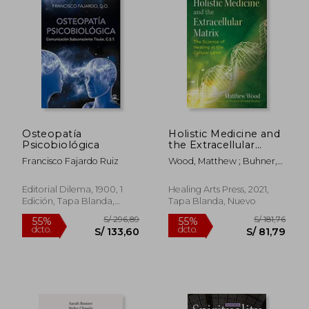
S/ 238,89
55%
dcto.
S/ 107,50
S/ 92,
Osteopatía
Holistic Medicine and
Psicobiológica
the Extracellular
Matrix: The Science of
Francisco Fajardo Ruiz
Wood, Matthew ; Buhner,
Healing at the
Stephen Harrod
Cellular Level (Sacred
Planet) (en Inglés)
Editorial Dilema, 1900, 1
Healing Arts Press, 2021,
Edición, Tapa Blanda,
Tapa Blanda, Nuevo
Nuevo