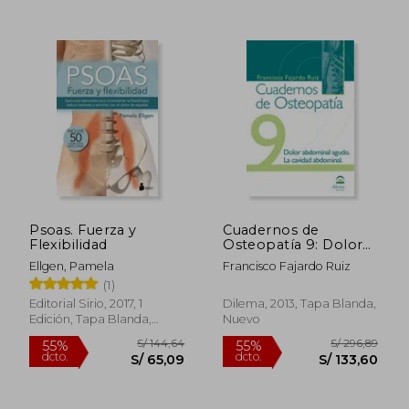
S/ 179,66
S/ 814,
55%
55%
dcto.
dcto.
S/ 80,85
S/ 366,
Psoas. Fuerza y
Cuadernos de
Flexibilidad
Osteopatía 9: Dolor
Abdominal Agudo. La
Ellgen, Pamela
Francisco Fajardo Ruiz
Cavidad Abdominal.
(1)
Editorial Sirio, 2017, 1
Dilema, 2013, Tapa Blanda,
Edición, Tapa Blanda,
Nuevo
Nuevo