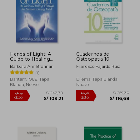
Hands of Light: A
Cuadernos de
Guide to Healing
Osteopatia 10
S/ 278,81
S/ 165
50%
55%
Through the Human
dcto.
dcto.
S/ 139,40
S/ 74,
Barbara Ann Brennan
Francisco Fajardo Ruiz
Energy Field (en
(1)
Inglés)
Bantam, 1988, Tapa
Dilema, Tapa Blanda,
Blanda, Nuevo
Nuevo