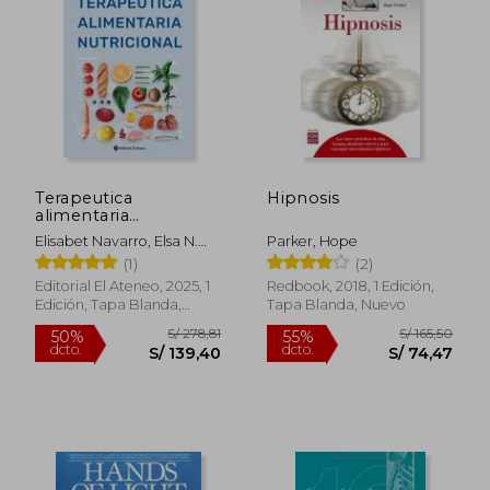
S/ 114,42
S/ 19,
50%
10%
dcto.
dcto.
S/ 57,21
S/ 17,
Terapeutica
Hipnosis
alimentaria
nutricional
Elisabet Navarro, Elsa N.
Parker, Hope
Longo, Andrea F. González
(1)
(2)
Editorial El Ateneo, 2025, 1
Redbook, 2018, 1 Edición,
Edición, Tapa Blanda,
Tapa Blanda, Nuevo
Nuevo