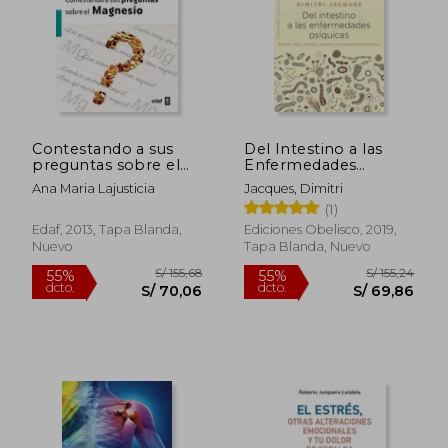
Contestando a sus
Del Intestino a las
preguntas sobre el
Enfermedades
magnesio
Psiquicas
Ana Maria Lajusticia
Jacques, Dimitri
(1)
Edaf, 2013, Tapa Blanda,
Ediciones Obelisco, 2019,
Nuevo
Tapa Blanda, Nuevo
S/ 481,95
S/ 157
45%
55%
dcto.
dcto.
S/ 265,07
S/ 70,