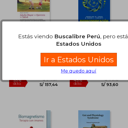
Estás viendo
Buscalibre Perú
, pero est
Estados Unidos
Adulto Mayor +
Biorecodificación
Ejercicio = Salud
Ayurveda
Reynier Soria Perez
Ciarlotti, Fabian
Ir a Estados Unidos
Editorial Académica
Ediciones Lea, 2021, Tapa
Me quedo aquí
Española, 2021, Tapa
Blanda, Nuevo
Blanda, Nuevo
S/ 317,06
S/ 204,
55%
50%
dcto.
dcto.
S/ 142,68
S/ 102,