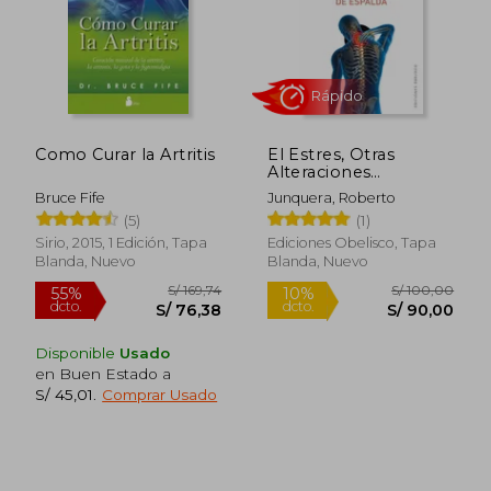
Como Curar la Artritis
El Estres, Otras
Alteraciones
Emocionales y tu
Bruce Fife
Junquera, Roberto
Dolor de Espalda
(5)
(1)
Sirio, 2015, 1 Edición, Tapa
Ediciones Obelisco, Tapa
Blanda, Nuevo
Blanda, Nuevo
Disponible
Usado
en Buen Estado a
S/ 155,68
S/ 155
55%
55%
S/ 45,01
.
Comprar Usado
dcto.
dcto.
S/ 70,06
S/ 69,