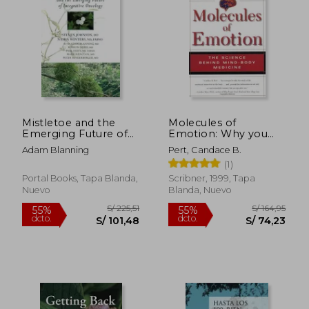
S/ 296,89
S/ 181
55%
55%
dcto.
dcto.
S/ 133,60
S/ 81,
Mistletoe and the
Molecules of
Emerging Future of
Emotion: Why you
Integrative Oncology
Feel the way you Feel
Adam Blanning
Pert, Candace B.
(en Inglés)
(en Inglés)
(1)
Portal Books, Tapa Blanda,
Scribner, 1999, Tapa
Nuevo
Blanda, Nuevo