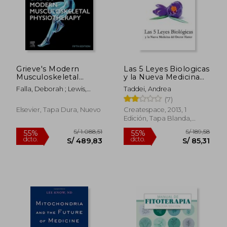
Grieve's Modern
Las 5 Leyes Biologicas
Musculoskeletal
y la Nueva Medicina
Physiotherapy (en
del Doctor Hamer
Falla, Deborah ; Lewis,
Taddei, Andrea
Inglés)
Jeremy ; McCarthy,
(7)
Christopher
Elsevier, Tapa Dura, Nuevo
Createspace, 2013, 1
Edición, Tapa Blanda,
Nuevo
S/ 1.088,51
S/ 189
55%
55%
dcto.
dcto.
S/ 489,83
S/ 85,