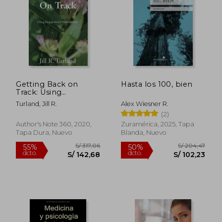
Getting Back on
Hasta los 100, bien
Track: Using
S/ 215,69
S/ 892
55%
55%
Megapotency
Turland, Jill R.
Alex Wiesner R.
dcto.
dcto.
S/ 97,06
S/ 401,
Homeopathy (en
(2)
Inglés)
Author's Note 360, 2020,
Zuramérica, 2025, Tapa
Tapa Dura, Nuevo
Blanda, Nuevo