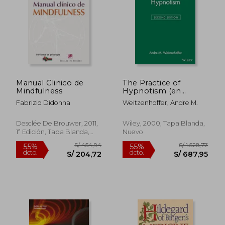
Manual Clinico de
The Practice of
Mindfulness
Hypnotism (en
Inglés)
Fabrizio Didonna
Weitzenhoffer, Andre M.
S/ 242,70
S/ 259,
55%
55%
Desclée De Brouwer, 2011,
Wiley, 2000, Tapa Blanda,
dcto.
dcto.
S/ 109,21
S/ 116,
1ª Edición, Tapa Blanda,
Nuevo
Nuevo