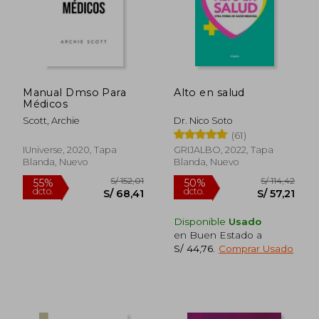
Manual Dmso Para
Alto en salud
Médicos
Scott, Archie
Dr. Nico Soto
(61)
IUniverse, 2020, Tapa
GRIJALBO, 2022, Tapa
Blanda, Nuevo
Blanda, Nuevo
Disponible
Usado
en Buen Estado a
S/ 44,76
.
Comprar Usado
S/ 146,65
S/ 242,
55%
55%
dcto.
dcto.
S/ 65,99
S/ 109,