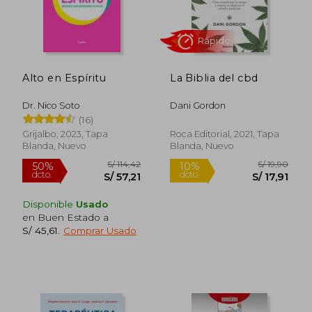
S/ 420,14
S/ 355,
55%
55%
dcto.
dcto.
S/ 189,06
S/ 159,
Alto en Espíritu
La Biblia del cbd
Dr. Nico Soto
Dani Gordon
(16)
Grijalbo, 2023, Tapa
Roca Editorial, 2021, Tapa
Blanda, Nuevo
Blanda, Nuevo
Disponible
Usado
en Buen Estado a
Rápido
S/ 45,61
.
Comprar Usado