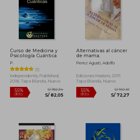
Curso de Medicina y
Alternativas al cáncer
Psicología Cuántica
de mama.
P.
Perez Agusti, Adolfo
(1)
S/ 225,51
S/ 164
55%
55%
Independently Published,
Ediciones Masters, 2017,
dcto.
dcto.
S/ 101,48
S/ 74,
2018, Tapa Blanda, Nuevo
Tapa Blanda, Nuevo