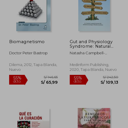
Biomagnetismo
Gut and Physiology
Syndrome: Natural
Treatment for
Doctor Peter Bastrop
Natasha Campbell-
Allergies,
McBride
Autoimmune Illness,
Arthritis, gut
Dilema, 2012, Tapa Blanda,
Medinform Publishing,
Problems, Fatigue,
Nuevo
2020, Tapa Blanda, Nuevo
Hormonal Problems,
Neurological Disease
and More (en Inglés)
S/ 182,34
S/ 160
55%
55%
dcto.
dcto.
S/ 82,05
S/ 72,