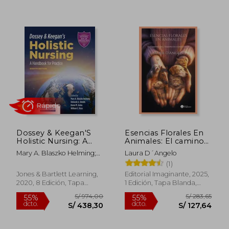
S/ 152,01
S/ 114
55%
50%
dcto.
dcto.
S/ 68,41
S/ 57,
Dossey & Keegan'S
Esencias Florales En
Holistic Nursing: A
Animales: El camino
Handbook for
del Terapeuta
Mary A. Blaszko Helming;
Laura D´angelo
Practice (en Inglés)
Consciente
Deborah A. Shields; Karen
(1)
M. Avino; William E. Rosa
Jones & Bartlett Learning,
Editorial Imaginante, 2025,
2020, 8 Edición, Tapa
1 Edición, Tapa Blanda,
Blanda, Nuevo
Nuevo