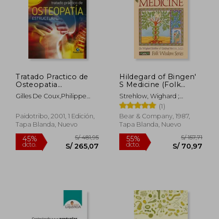
Tratado Practico de
Hildegard of Bingen'
Osteopatia
S Medicine (Folk
Estructural
Wisdom Series) (en
Gilles De Coux,Philippe
Strehlow, Wighard ;
Inglés)
Curtil
Hertzka, Gottfried
(1)
Paidotribo, 2001, 1 Edición,
Bear & Company, 1987,
Tapa Blanda, Nuevo
Tapa Blanda, Nuevo
S/ 454,94
S/ 1.528
55%
55%
dcto.
dcto.
S/ 204,72
S/ 687,