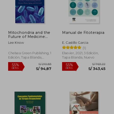
Mitochondria and the
Manual de Fitoterapia
Future of Medicine:
The key to
Lee Know
E. Castillo Garcia
Understanding
(1)
Disease, Chronic
Illness, Aging, and
Chelsea Green Publishing, 1
Elsevier, 2021, 3 Edición,
Life Itself (en Inglés)
Edición, Tapa Blanda,
Tapa Blanda, Nuevo
Nuevo
S/ 210,83
S/ 763,
55%
55%
dcto.
dcto.