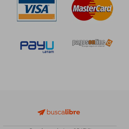
Rápido
S/ 974,00
S/ 283,
55%
55%
dcto.
dcto.
S/ 438,30
S/ 127,