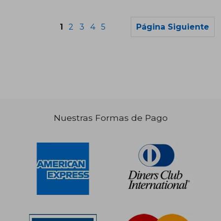
1
2
3
4
5
Página Siguiente
S/ 185,62
S/ 153
55%
55%
dcto.
dcto.
S/ 83,53
S/ 69,
Nuestras Formas de Pago