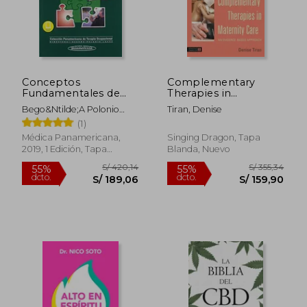
S/ 94,87
S/ 343,
Conceptos
Complementary
Fundamentales de
Therapies in
Terapia Ocupacional
Maternity Care: An
Bego&Ntilde;A Polonio
Tiran, Denise
Evidence-Based
L&Oacute;Pez
(1)
Approach (en Inglés)
Médica Panamericana,
Singing Dragon, Tapa
2019, 1 Edición, Tapa
Blanda, Nuevo
Blanda, Nuevo