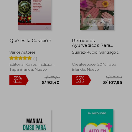
Qué es la Curación
Remedios
Ayurvedicos Para
Toda la Familia
Varios Autores
Suarez-Rubio, Santiago ;
Miller, Light
(1)
Editorial Kairós, 1 Edición,
Createspace, 2017, Tapa
Tapa Blanda, Nuevo
Blanda, Nuevo
S/ 349,87
S/ 170
55%
45%
dcto.
dcto.
S/ 157,44
S/ 93,