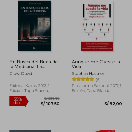
Rápido
En Busca del Buda de
Aunque me Cueste la
la Medicina: La
Vida
Sabiduría del
Crow, David
Stephan Hausner
Ayurveda
(6)
Editorial Kairos, 2012, 1
Plataforma Editorial, 2017, 1
Edición, Tapa Blanda,
Edición, Tapa Blanda,
Nuevo
Nuevo
S/ 169,74
S/ 100,
55%
10%
dcto.
dcto.
S/ 76,38
S/ 90,