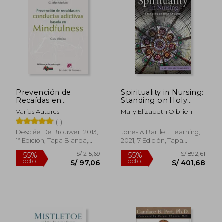
S/ 211,45
S/ 164,
55%
55%
dcto.
dcto.
S/ 95,15
S/ 74,
Prevención de
Spirituality in Nursing:
Recaídas en
Standing on Holy
Conductas Adictivas
Ground (en Inglés)
Varios Autores
Mary Elizabeth O'brien
Basada en
(1)
Mindfulness
Desclée De Brouwer, 2013,
Jones & Bartlett Learning,
1ª Edición, Tapa Blanda,
2021, 7 Edición, Tapa
Nuevo
Blanda, Nuevo