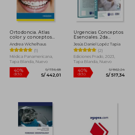
Ortodoncia. Atlas
Urgencias Conceptos
color y conceptos
Esenciales. 2da
fundamentales de
Edición. Tomo 1 y 2
Andrea Wichelhaus
Jesús Daniel Lopéz Tapia
tratamiento
(1)
(2)
Médica Panamericana,
Ediciones Prado, 2023,
Tapa Blanda, Nuevo
Tapa Blanda, Nuevo
S/ 736,68
S/ 862,
40%
40%
dcto.
dcto.
S/ 442,01
S/ 517,