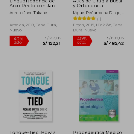
Linguortodoncia de
Atlas de Cirugía Bucal
Arco Recto con Jano
y Ortodoncia
Dainamikusu. Incluye
Aurelio Jano Takane
Miguel Peñarrocha Diago;
e-book
María Peñarrocha Diago
(1)
Amolca, 2019, Tapa Dura,
Ergon, 2015, 1 Edición, Tapa
Nuevo
Dura, Nuevo
S/ 177,89
S/ 1.966
55%
55%
dcto.
dcto.
S/ 80,05
S/ 885,
Tongue-Tied: How a
Propedéutica Médico