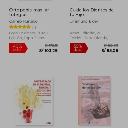
Ortopedia maxilar
Cuida los Dientes de
Integral
tu Hijo
Camilo Hurtado
Unamuno, Eider
(1)
Ecoe Ediciones, 2012, 1
Amat Editorial, 2021, 1
Edición, Tapa Blanda,
Edición, Tapa Blanda,
Nuevo
Nuevo
S/ 218,46
S/ 374,
55%
55%
dcto.
dcto.
S/ 98,31
S/ 168,