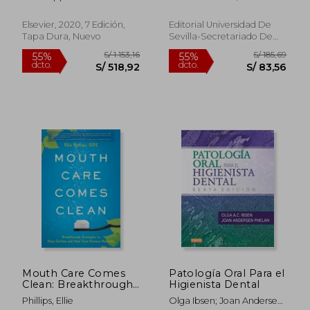
Ed. )
Mendoza Mendoza;
Beatriz Solano Mendoza
Elsevier, 2020, 7 Edición,
Editorial Universidad De
Tapa Dura, Nuevo
Sevilla-Secretariado De
Publicaciones, 2017, Tapa
Blanda, Nuevo
S/ 758,51
S/ 155
50%
55%
dcto.
dcto.
S/ 379,26
S/ 70,
Mouth Care Comes
Patología Oral Para el
Clean: Breakthrough
Higienista Dental
Strategies to Stop
Phillips, Ellie
Olga Ibsen; Joan Andersen
Cavities and Heal