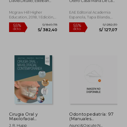
David Ditullio; Esteban
Otero Casal Maria De La
Odontologia
Dell'angelica
Paz
Mcgraw Hill Higher
EAE Editorial Academia
Education, 2018, 1 Edición,
Espanola, Tapa Blanda,
Tapa Blanda, Nuevo
Nuevo
S/ 1.372,02
S/ 382,
40%
55%
dcto.
dcto.
S/ 823,21
S/ 172,
Cirugia Oral y
Odontopediatría: 97
Maxilofacial
(Manuales
Contemporanea (7ª
Universitarios)
J. R. Hupp
Asunci&Oacute;N