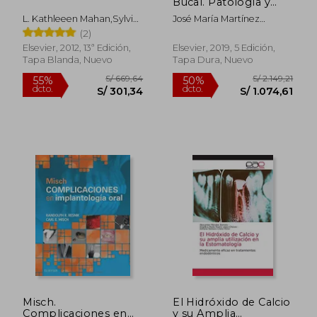
Bucal. Patología y
dcto.
dcto.
S/ 152,21
S/ 485,
técnica – 5ª Edición
L. Kathleeen Mahan,Sylvia
José María Martínez
Escott-Stump,Janice L.
González
(2)
Raymond
Elsevier, 2012, 13ª Edición,
Elsevier, 2019, 5 Edición,
Tapa Blanda, Nuevo
Tapa Dura, Nuevo
Misch.
El Hidróxido de Calcio
Complicaciones en
y su Amplia