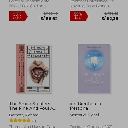
Histórica)
Editorial Renacimiento,
Ediciones Universidad De
2020, 1 Edición, Tapa
Navarra, Tapa Blanda,
Blanda, Nuevo
Nuevo
S/ 489,74
S/ 177
55%
55%
dcto.
dcto.
S/ 220,38
S/ 80,
The Smile Stealers:
del Diente a la
The Fine And Foul Art
Persona
Of Dentistry (en
Barnett, Richard
Montaud, Michel
Inglés)
(1)
Thames And Hudson, Tapa
Ediciones Obelisco, 2021,