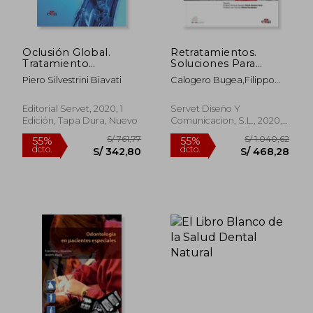
S/ 479,31
S/ 468,
55%
50%
dcto.
dcto.
S/ 215,69
S/ 234,
Oclusión Global.
Retratamientos.
Tratamiento
Soluciones Para
Simplificado en
Patología Apical de
Piero Silvestrini Biavati
Calogero Bugea,Filippo
Gnatología
Origen Endodóntico
Cardinali
Editorial Servet, 2020, 1
Servet Diseño Y
Edición, Tapa Dura, Nuevo
Comunicacion, S.L., 2020, 1
Edición, Tapa Dura, Nuevo