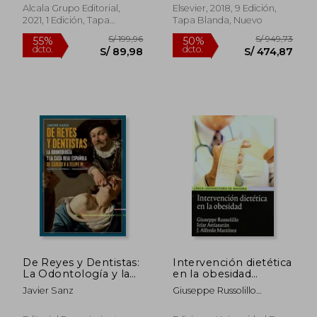
Alcala Grupo Editorial,
Elsevier, 2018, 9 Edición,
2021, 1 Edición, Tapa
Tapa Blanda, Nuevo
Blanda, Nuevo
S/ 185,43
S/ 581,
55%
50%
dcto.
dcto.
S/ 83,44
S/ 290,
De Reyes y Dentistas:
Intervención dietética
La Odontología y la
en la obesidad
Casa Real Española.
(Astrolabio)
Javier Sanz
Giuseppe Russolillo
De Carlos v a Felipe
Femenías
vi: 39 (Biblioteca