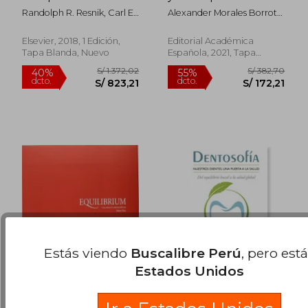
implantología oral
Utilización en la
Randolph R. Resnik, Carl E.
Alexander Morales Borroto;
Estomatología:
S/ 168,82
S/ 105,
55%
40%
Misch
Ang&Eacute;Lica
Medicamento Eficaz
dcto.
dcto.
S/ 75,97
S/ 63,
Mar&Iacute;A Rivero
en Tratamientos
Elsevier, 2018, 1 Edición,
Editorial Académica
L&Oacute;Pez-
Endodónticos
Tapa Blanda, Nuevo
Española, 2021, Tapa
Ch&Aacute;Vez; Adriana
Blanda, Nuevo
B&Aacute;Rbara Cristo
P&Eacute;Rez
Estás viendo
Buscalibre Perú
, pero est
Estados Unidos
Equilibrium: Casos
Dentosofia
Clinicos en Ceramicas