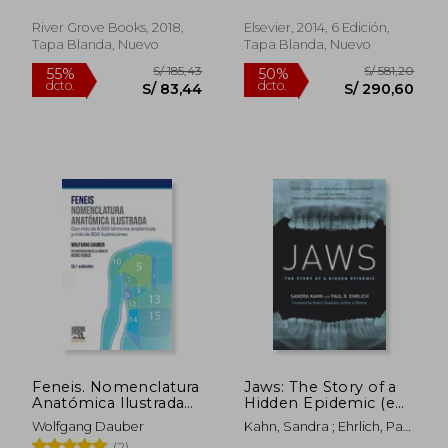
Phelan
gum Disease
Naturally (en Inglés)
River Grove Books, 2018,
Elsevier, 2014, 6 Edición,
Tapa Blanda, Nuevo
Tapa Blanda, Nuevo
S/ 849,78
S/ 282,
55%
55%
dcto.
dcto.
S/ 382,40
S/ 127,
Feneis. Nomenclatura
Jaws: The Story of a
Anatómica Ilustrada
Hidden Epidemic (en
(11ª Ed. )
Inglés)
Wolfgang Dauber
Kahn, Sandra ; Ehrlich, Paul
R.
(2)