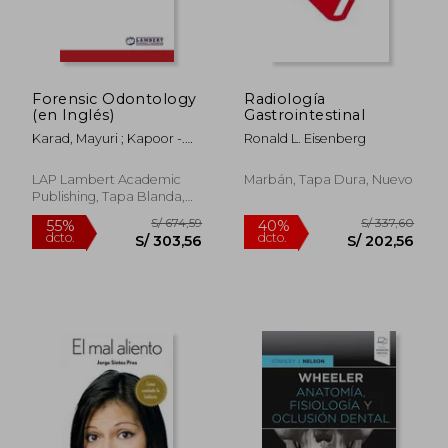
Forensic Odontology
Radiología
(en Inglés)
Gastrointestinal
Karad, Mayuri ; Kapoor -.
Ronald L. Eisenberg
Punia, Sandhya ;
Bhargava, Rahul
LAP Lambert Academic
Marbán, Tapa Dura, Nuevo
Publishing, Tapa Blanda,
Nuevo
S/ 674,59
S/ 337,
55%
40%
dcto.
dcto.
S/ 303,56
S/ 202,