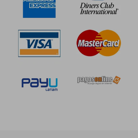
S/ 192,49
S/ 138
55%
55%
dcto.
dcto.
S/ 86,62
S/ 62,