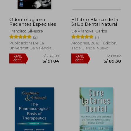
Odontologia en
El Libro Blanco de la
S/ 761,77
S/ 1.040,
55%
55%
Pacientes Especiales
Salud Dental Natural
dcto.
dcto.
S/ 342,80
S/ 468,
Francisco Silvestre
De Vilanova, Carlos
(2)
(1)
Publicacions De La
Arcopress, 2018, 1 Edición,
Universitat De València,
Tapa Blanda, Nuevo
2009, 1 Edición, Tapa
Blanda, Nuevo