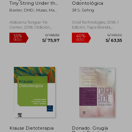
Tiny String Under the
Odontológica
Tongue Impacts
Baxter, DMD ; Musso, Ma
Jill S. Gehrig
Nursing, Speech,
CCC-Slp ; Hughes, CCC-
Feeding, and More
Slp
(en Inglés)
Alabama Tongue-Tie
Ovid Technologies, 2018, 1
Center, 2018, 1 Edición,
Edición, Tapa Blanda,
Tapa Blanda, Nuevo
Nuevo
Krause Dietoterapia
Donado. Cirugía
S/ 253,68
S/ 809,
40%
40%