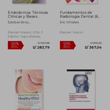
Endodoncia: Técnicas
Fundamentos de
Clínicas y Bases
Radiologia Dental (6ª
Científicas
Ed. )
Esteban Brau
Eric Whaites
Aguad&Eacute;; Carlos
Canalda Sahli
Elsevier Masson, 2014, 3
Elsevier, Nuevo
Edición, Tapa Blanda,
S/ 1.746,03
S/ 243,
55%
55%
Nuevo
dcto.
dcto.
S/ 785,71
S/ 109,