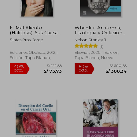
El Mal Aliento
Wheeler. Anatomia,
(Halitosis): Sus Causas
Fisiologia y Oclusion
y su Tratamiento =
Dental (11ª Ed. )
Sintes Pros, Jorge
Nelson Stanley J.
Bad Breath (Halitosis)
(1)
Ediciones Obelisco, 2012, 1
Elsevier, 2020, 1 Edición,
Edición, Tapa Blanda,
Tapa Blanda, Nuevo
Nuevo
S/ 122,88
S/ 600,
40%
50%