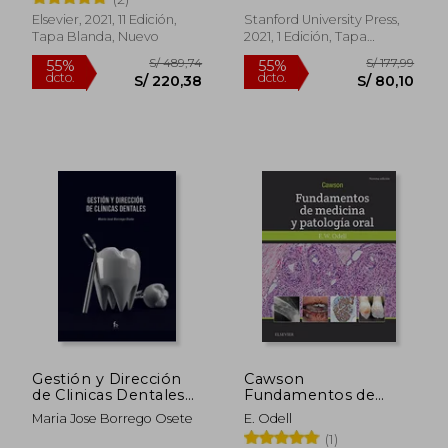
Elsevier, 2021, 11 Edición,
Stanford University Press,
Tapa Blanda, Nuevo
2021, 1 Edición, Tapa
Blanda, Nuevo
S/ 1.153,16
S/ 185
55%
55%
dcto.
dcto.
S/ 518,92
S/ 83,
Gestión y Dirección
Cawson
de Clinicas Dentales
Fundamentos de
(Odontologia)
Medicina y Patologia
Maria Jose Borrego Osete
E. Odell
Oral 9ª ed
(1)