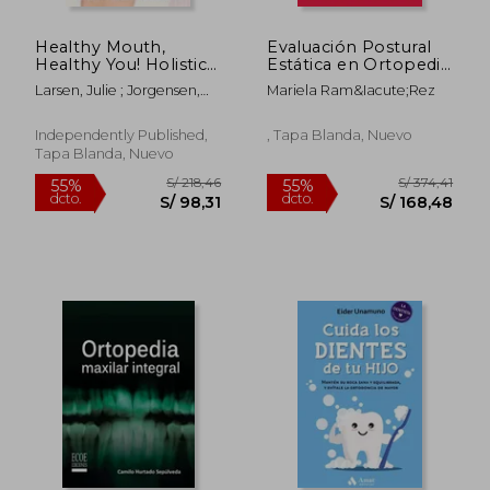
Healthy Mouth,
Evaluación Postural
Healthy You! Holistic
Estática en Ortopedia
Dental Guide
Maxilar
Larsen, Julie ; Jorgensen,
Mariela Ram&Iacute;Rez
Transforming Your
Michelle Coles
Whole-Body Health
Starts in the Mouth
Independently Published,
, Tapa Blanda, Nuevo
(en Inglés)
Tapa Blanda, Nuevo
S/ 567,58
S/ 815
50%
55%
dcto.
dcto.
S/ 283,79
S/ 367,