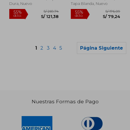
Dura, Nuevo
Tapa Blanda, Nuevo
1
2
3
4
5
Página Siguiente
Nuestras Formas de Pago
S/ 199,96
S/ 949,
55%
50%
dcto.
dcto.
S/ 89,98
S/ 474,