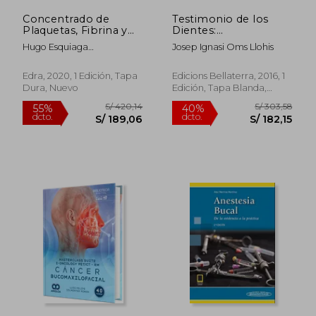
Concentrado de
Testimonio de los
Plaquetas, Fibrina y
Dientes:
Leucocitos. Uso en
Antropología
Hugo Esquiaga
Josep Ignasi Oms Llohis
Odontología y en
Dentaria de la
Garc&Iacute;A; Fernando
Otras Especialidades
Transición Neolítica
Ren&Eacute; Orsini
Hasta el Presente
Edra, 2020, 1 Edición, Tapa
Edicions Bellaterra, 2016, 1
(Arqueología)
Dura, Nuevo
Edición, Tapa Blanda,
Nuevo
S/ 172,15
S/ 189,
40%
55%
dcto.
dcto.
S/ 103,29
S/ 85,