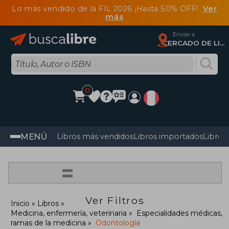
Lo más vendido de la FIL 2026 ¡Hasta 50% OFF!
Ver
más
Enviar a
CERCADO DE LIMA, Lima
0
MENÚ
Libros más vendidos
Libros importados
Libros
=
Ver Filtros
Inicio
Libros
Medicina, enfermería, veterinaria
Especialidades médicas,
ramas de la medicina
Odontología