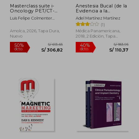
Masterclass suite i-
Anestesia Bucal (de la
Oncology PET/CT-
Evidencia a la
RM. Cáncer
Práctica)
Luis Felipe Colmenter
Adel Martínez Martínez
Bucomaxilofacial.
Román
(1)
Incluye e-book y 40
videos
Amolca, 2026, Tapa Dura,
Médica Panamericana,
Nuevo
2018, 2 Edición, Tapa
Blanda, Nuevo
S/ 420,14
S/ 303,
55%
40%
dcto.
dcto.
S/ 189,06
S/ 182,