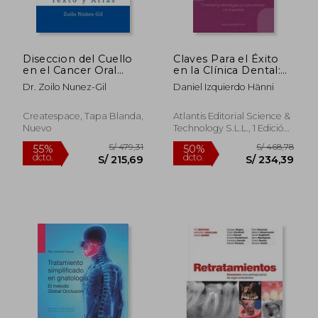
dcto.
dcto.
S/ 73,73
S/ 300,
Diseccion del Cuello
Claves Para el Éxito
en el Cancer Oral
en la Clínica Dental:
(Spanish Edition)
El Marketing
Dr. Zoilo Nunez-Gil
Daniel Izquierdo Hänni
Odontológico y la
Comunicación con el
Paciente
Createspace, Tapa Blanda,
Atlantis Editorial Science &
Nuevo
Technology S.L.L., 1 Edición,
Nuevo