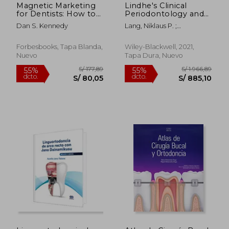
Magnetic Marketing
Lindhe's Clinical
for Dentists: How to
Periodontology and
Attract a Flood of
Implant Dentistry, 2
Dan S. Kennedy
Lang, Niklaus P. ;
new Patients That
Volume Set (en
Berglundh, Tord ;
Pay, Stay, and Refer
Inglés)
Giannobile, William V.
(en Inglés)
Forbesbooks, Tapa Blanda,
Wiley-Blackwell, 2021,
Nuevo
Tapa Dura, Nuevo
S/ 613,65
S/ 183
50%
40%
dcto.
dcto.
S/ 306,82
S/ 110,