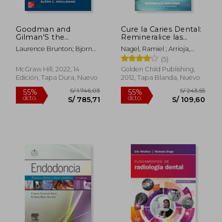
Goodman and
Cure la Caries Dental:
Gilman'S the
Remineralice las
Pharmacological
Caries y Repare sus
Laurence Brunton; Bjorn
Nagel, Ramiel ; Arrioja,
Basis of Therapeutics,
Dientes
S/ 204,09
S/ 198
55%
55%
Knollmann
Pedro ; Gallagher, D. D. S.
(5)
14Th Edition (en
Naturalmente con
dcto.
dcto.
S/ 91,84
S/ 89,
Timothy
Inglés)
Buena Comida
McGraw Hill, 2022, 14
Golden Child Publishing,
Edición, Tapa Dura, Nuevo
2012, Tapa Blanda, Nuevo