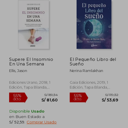
S/ 109,90
S/ 459,
30%
50%
dcto.
dcto.
S/ 76,93
S/ 229,
Supere El Insomnio
El Pequeño Libro del
En Una Semana
Sueño
Ellis, Jason
Nerina Ramlakhan
Ediciones Urano, 2018, 1
Gaia Ediciones, 2019, 1
Edición, Tapa Blanda,
Edición, Tapa Blanda,
Nuevo
Nuevo
Disponible
Usado
en Buen Estado a
S/ 52,59
.
Comprar Usado