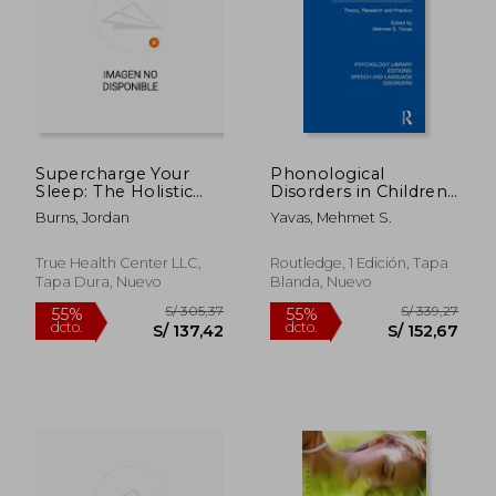
Supercharge Your
Phonological
Sleep: The Holistic
Disorders in Children
Guide to Improving
(Psychology Library
Burns, Jordan
Yavas, Mehmet S.
Sleep Quality,
Editions: Speech and
Reducing Stress,
Language Disorders)
Increasing Energy,
(en Inglés)
True Health Center LLC,
Routledge, 1 Edición, Tapa
Boosting Productivity
Tapa Dura, Nuevo
Blanda, Nuevo
and Living a (en
Inglés)
S/ 708,58
S/ 228
55%
55%
dcto.
dcto.
S/ 318,86
S/ 102,