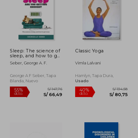
Sleep: The science of
Classic Yoga
sleep, and how to get
more (en Inglés)
Seber, George A. F.
Vimla Lalvani
George A F Seber, Tapa
Hamlyn, Tapa Dura,
Blanda, Nuevo
Usado
S/ 254,67
S/ 218
55%
55%
dcto.
dcto.
S/ 114,60
S/ 98,