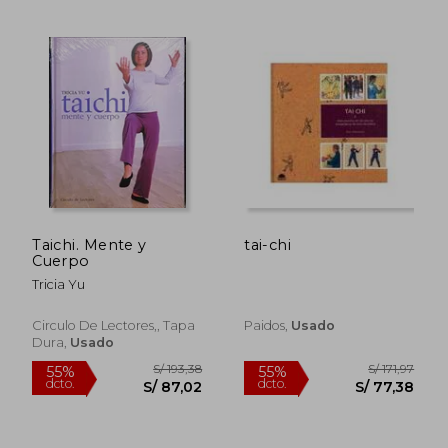
Taichi. Mente y
tai-chi
Cuerpo
Tricia Yu
Circulo De Lectores,, Tapa
Paidos,
Usado
Dura,
Usado
S/ 87,57
S/ 410,
40%
55%
dcto.
dcto.
S/ 52,54
S/ 184,