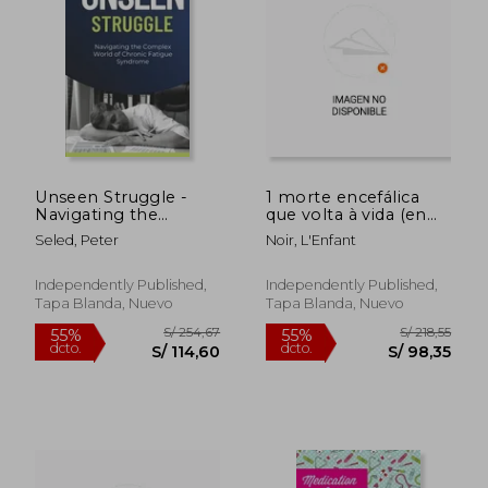
Unseen Struggle -
1 morte encefálica
Navigating the
que volta à vida (en
Complex World of
Portugués)
Seled, Peter
Noir, L'Enfant
Chronic Fatigue
Syndrome (en Inglés)
S/ 159,14
S/ 142,
55%
55%
Independently Published,
Independently Published,
dcto.
dcto.
S/ 71,61
S/ 64,
Tapa Blanda, Nuevo
Tapa Blanda, Nuevo