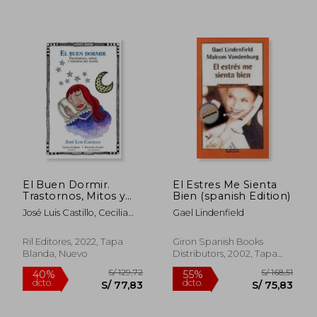
El Buen Dormir.
El Estres Me Sienta
Trastornos, Mitos y
Bien (spanish Edition)
Terapias del Sueño. El
José Luis Castillo, Cecilia
Gael Lindenfield
Cerebro se Baña
Larraín, Francisca Lagos L.
Cuando Duerme
S/ 199,29
S/ 220,
55%
55%
Ril Editores, 2022, Tapa
Giron Spanish Books
dcto.
dcto.
S/ 89,68
S/ 99,
Blanda, Nuevo
Distributors, 2002, Tapa
Dura,
Usado