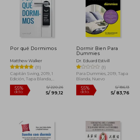
Por qué Dormimos
Dormir Bien Para
Dummies
Matthew Walker
Dr. Eduard Estivill
(11)
(1)
Capitán Swing, 2019, 1
Para Dummies, 2019, Tapa
Edición, Tapa Blanda,
Blanda, Nuevo
Nuevo
S/ 220,26
S/ 186
55%
55%
dcto.
dcto.
S/ 99,12
S/ 83,