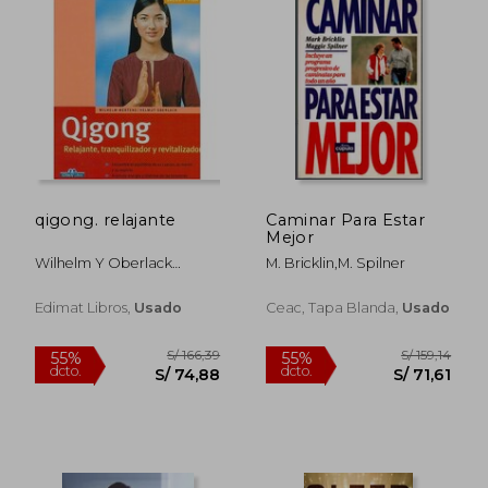
S/ 228,11
S/ 220,
55%
40%
dcto.
dcto.
S/ 102,65
S/ 132,
qigong. relajante
Caminar Para Estar
Mejor
Wilhelm Y Oberlack
M. Bricklin,M. Spilner
Mertens
Edimat Libros,
Usado
Ceac, Tapa Blanda,
Usado