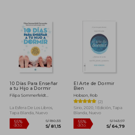
S/ 181,34
S/ 119
55%
55%
dcto.
dcto.
S/ 81,60
S/ 53,
10 Días Para Enseñar
El Arte de Dormir
a tu Hijo a Dormir
Bien
Filipa Sommerfeldt
Hobson, Rob
Fernandes
(2)
La Esfera De Los Libros,
Sirio, 2020, 1 Edición, Tapa
Tapa Blanda, Nuevo
Blanda, Nuevo