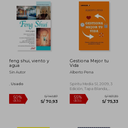
S/ 208,03
S/ 185
55%
55%
dcto.
dcto.
S/ 93,61
S/ 83,
feng shui, viento y
Gestiona Mejor tu
agua
Vida
Sin Autor
Alberto Pena
,
Usado
Spiritu Media Sl, 2009, 3
Edición, Tapa Blanda,
Usado