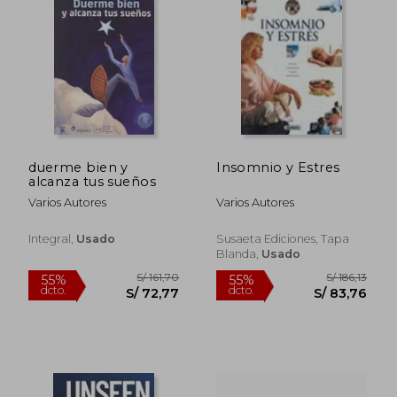
duerme bien y
Insomnio y Estres
alcanza tus sueños
S/ 196,63
S/ 201,
55%
53%
Varios Autores
Varios Autores
dcto.
dcto.
S/ 88,48
S/ 95,
Integral,
Usado
Susaeta Ediciones, Tapa
Blanda,
Usado