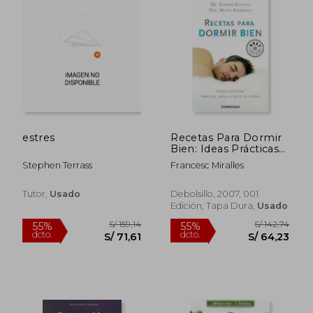
S/ 141,87
S/ 167
50%
55%
dcto.
dcto.
S/ 70,93
S/ 75,
estres
Recetas Para Dormir
Bien: Ideas Prácticas
Para que Nada le
Stephen Terrass
Francesc Miralles
Quite el Sueño (Best
Seller)
Tutor,
Usado
Debolsillo, 2007, 001
Edición, Tapa Dura,
Usado