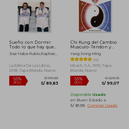
Sueño con Dormir:
Chi Kung del Cambio
Todo lo que hay que
Musculo-Tendon y
Saber Sobre el
Lavado Medula-
Jose Haba-Rubio,Raphael
Yang Jwing-Ming
Fascinante Universo
Cerebro: El se Creto
Heinzer
(4)
del Sueño, sus
de la Juventud
Trastornos y Como
La Esfera De Los Libros,
Mirach, S.A., 1995, Tapa
Solucionarlos
2018, Tapa Blanda, Nuevo
Blanda, Nuevo
Disponible
Usado
en Buen Estado a
S/ 81,95
.
Comprar Usado