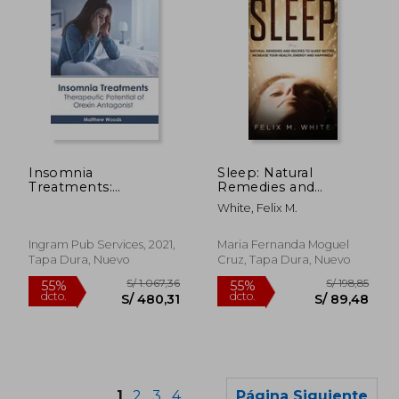
S/ 188,25
S/ 184
55%
55%
dcto.
dcto.
S/ 84,71
S/ 82,
Insomnia
Sleep: Natural
Treatments:
Remedies and
Therapeutic Potential
Recipes to Sleep
White, Felix M.
of Orexin Antagonist
Better, Increase Your
(en Inglés)
Health, Energy and
Happiness (en Inglés)
Ingram Pub Services, 2021,
Maria Fernanda Moguel
Tapa Dura, Nuevo
Cruz, Tapa Dura, Nuevo
1
2
3
4
Página Siguiente