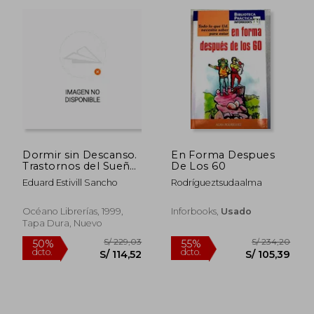
S/ 802,60
S/ 147
55%
55%
dcto.
dcto.
S/ 361,17
S/ 66,
Dormir sin Descanso.
En Forma Despues
Trastornos del Sueño:
De Los 60
Cómo Mejorar su
Eduard Estivill Sancho
Rodrígueztsudaalma
Calidad de Vida
(Punto de Encuentro)
Océano Librerías, 1999,
Inforbooks,
Usado
Tapa Dura, Nuevo