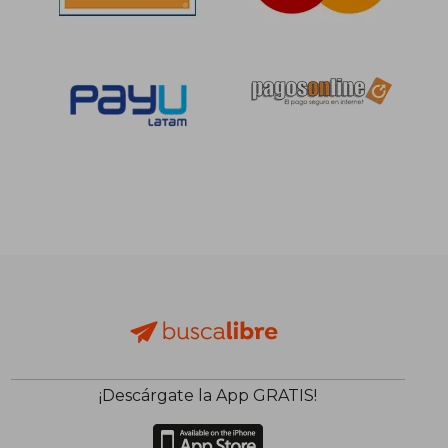
S/ 166,39
S/ 159
55%
55%
dcto.
dcto.
S/ 74,88
S/ 71,
¡Descárgate la App GRATIS!