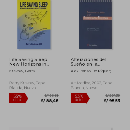
S/ 229,03
S/ 234,
50%
55%
dcto.
dcto.
S/ 114,52
S/ 105,
Life Saving Sleep:
Alteraciones del
New Horizons in
Sueño en la
Mental Health
Enfermemdad de
Krakow, Barry
Alex Iranzo De Riquer;
Treatment (en Inglés)
Parkinson
Joan Santamaria Cano
Barry Krakow, Tapa
Ars Medica, 2002, Tapa
Blanda, Nuevo
Blanda, Nuevo