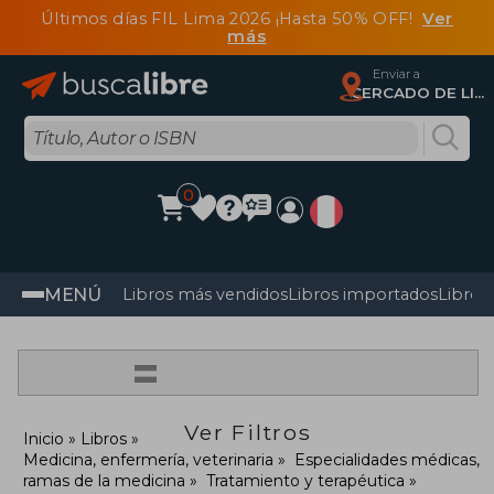
Últimos días FIL Lima 2026 ¡Hasta 50% OFF!
Ver
más
Enviar a
CERCADO DE LIMA, Lima
0
MENÚ
Libros más vendidos
Libros importados
Libros
=
Ver Filtros
Inicio
Libros
Medicina, enfermería, veterinaria
Especialidades médicas,
ramas de la medicina
Tratamiento y terapéutica