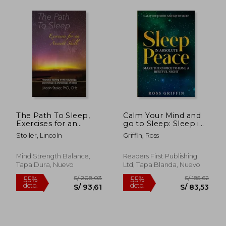
S/ 193,38
S/ 171
55%
55%
dcto.
dcto.
S/ 87,02
S/ 77,
The Path To Sleep,
Calm Your Mind and
Exercises for an
go to Sleep: Sleep in
Ancient Skill:
Absolute Peace -
Stoller, Lincoln
Griffin, Ross
Hypnotic training in
Make the Choice to
the neurology,
Have a Restful Night
psychology &
(en Inglés)
Mind Strength Balance,
Readers First Publishing
physiology of sleep
Tapa Dura, Nuevo
Ltd, Tapa Blanda, Nuevo
(en Inglés)