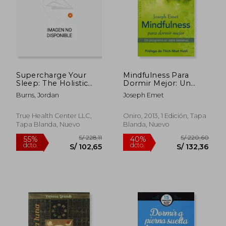
Supercharge Your
Mindfulness Para
Sleep: The Holistic
Dormir Mejor: Un
Guide to Improving
Programa en Siete
Burns, Jordan
Joseph Emet
Sleep Quality,
Semanas
Reducing Stress,
Increasing Energy,
True Health Center LLC,
Oniro, 2013, 1 Edición, Tapa
Boosting Productivity
Tapa Blanda, Nuevo
Blanda, Nuevo
and Living a (en
Inglés)
S/ 147,76
S/ 134
55%
40%
dcto.
dcto.
S/ 66,49
S/ 80,