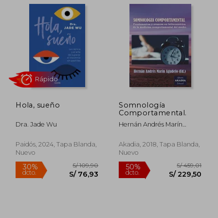
S/ 199,63
S/ 220,
55%
55%
dcto.
dcto.
S/ 89,83
S/ 99,
Hola, sueño
Somnología
Comportamental.
Dra. Jade Wu
Hernán Andrés Marín
Agudelo
Paidós, 2024, Tapa Blanda,
Akadia, 2018, Tapa Blanda,
Nuevo
Nuevo
Rápido