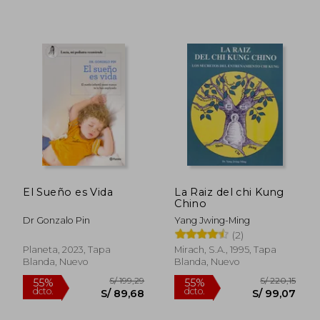
El Sueño es Vida
La Raiz del chi Kung
Chino
S/ 180,33
S/ 143,
55%
55%
Dr Gonzalo Pin
Yang Jwing-Ming
dcto.
dcto.
S/ 81,15
S/ 64,
(2)
Planeta, 2023, Tapa
Mirach, S.A., 1995, Tapa
Blanda, Nuevo
Blanda, Nuevo