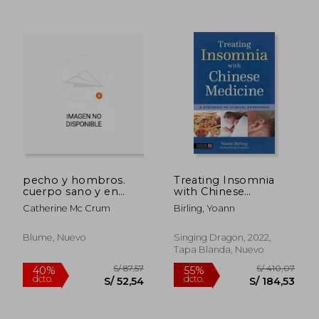
pecho y hombros.
Treating Insomnia
cuerpo sano y en
with Chinese
forma
Medicine: A Synthesis
Catherine Mc Crum
Birling, Yoann
of Clinical Experience
(en Inglés)
Blume, Nuevo
Singing Dragon, 2022,
Tapa Blanda, Nuevo
S/ 129,72
S/ 168
40%
55%
dcto.
dcto.
S/ 77,83
S/ 75,