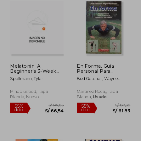
S/ 305,37
S/ 339,
55%
55%
dcto.
dcto.
S/ 137,42
S/ 152,
Melatonin: A
En Forma. Guía
Beginner's 3-Week
Personal Para
Guide on How to
Alcanzar la Condición
Spellmann, Tyler
Bud Getchell, Wayne
Leverage Melatonin
Física Ideal
Anderson
for Anti-Aging, Sleep
Quality, and Brain
Mindplusfood, Tapa
Martinez Roca,, Tapa
Health (en Inglés)
Blanda, Nuevo
Blanda,
Usado