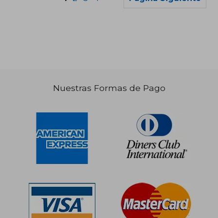
Nuestras Formas de Pago
S/ 147,86
S/ 137
55%
55%
dcto.
dcto.
S/ 66,54
S/ 61,