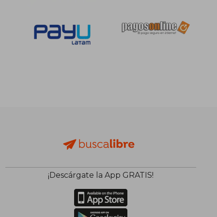
dcto.
dcto.
S/ 85,57
S/ 91,
¡Descárgate la App GRATIS!