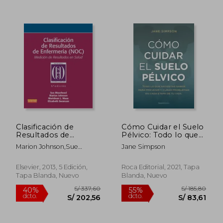
S/ 218,59
S/ 190
55%
55%
Clasificación de
Cómo Cuidar el Suelo
dcto.
dcto.
S/ 98,36
S/ 85,
Resultados de
Pélvico: Todo lo que
Enfermería (Noc)
Necesitas Saber Para
Marion Johnson,Sue
Jane Simpson
Prevenir y Curar
Moorhead,Meridean Maas
Problemas en Cada
Etapa de tu Vida
Elsevier, 2013, 5 Edición,
Roca Editorial, 2021, Tapa
(Now Age)
Tapa Blanda, Nuevo
Blanda, Nuevo