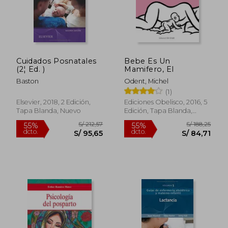
S/ 95,65
S/ 65,
Cuidados Posnatales
Bebe Es Un
(2¦ Ed. )
Mamifero, El
Baston
Odent, Michel
(1)
Elsevier, 2018, 2 Edición,
Ediciones Obelisco, 2016, 5
Tapa Blanda, Nuevo
Edición, Tapa Blanda,
Nuevo