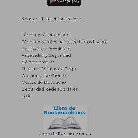
S/ 179,66
S/ 206,
55%
55%
dcto.
dcto.
S/ 80,85
S/ 93,
Vender Libros en Buscalibre
Términos y Condiciones
Términos y condiciones de Libros Usados
Políticas de Devolución
Privacidad y Seguridad
Cómo Comprar
Nuestras Formas de Pago
Opiniones de Clientes
Costos de Despacho
Seguridad Redes Sociales
Blog
Libro de Reclamaciones