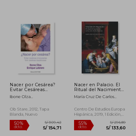
S/ 277,48
S/ 411
55%
55%
dcto.
dcto.
S/ 124,87
S/ 185,
Nacer por Cesárea?
Nacer en Palacio. El
Evitar Cesáreas
Ritual del Nacimiento
Innecesarias. Vivir
en la Corte de los
Ibone Olza
María Cruz De Carlos
Cesáreas
Austrias
Fernández,Enrique
Varona
Respetuosas
Lebrero Martínez
Ob Stare, 2012, Tapa
Centro De Estudios Europa
Blanda, Nuevo
Hispánica, 2019, 1 Edición,
Libro De Cartón, Nuevo