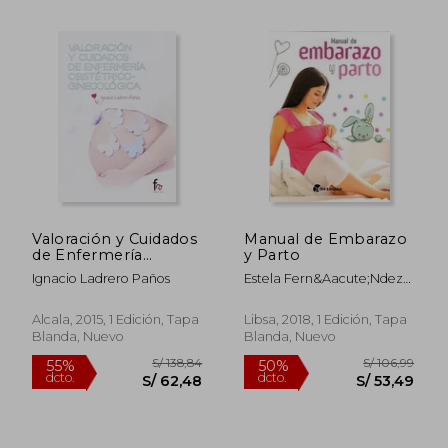
Valoración y Cuidados
Manual de Embarazo
de Enfermería
y Parto
Obstétrico-
Ignacio Ladrero Paños
Estela Fern&Aacute;Ndez-
Ginecológica
Davila Vega
Alcala, 2015, 1 Edición, Tapa
Libsa, 2018, 1 Edición, Tapa
S/ 337,60
S/ 185,
40%
55%
Blanda, Nuevo
Blanda, Nuevo
dcto.
dcto.
S/ 202,56
S/ 83,