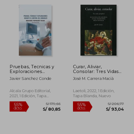
Pruebas, Tecnicas y
Curar, Aliviar,
Exploraciones
Consolar: Tres Vidas
Durante el Control
Ejemplares.
Javier Sanchez Conde
José M. Carrera Macià
del Embarazo.
Bonanada de
Indicaciones,
Alboraia, Ignaz
Preparación y Riesgo:
Semmelweis e Irene
Alcala Grupo Editorial,
Laetoli, 2022, 1 Edición,
El Codel Embarazo.
Sendler
2021, 1 Edición, Tapa
Tapa Blanda, Nuevo
Indicaciones,
Blanda, Nuevo
Preparación y
Riesgos (Enfermeria)
S/ 138,84
S/ 106,
55%
50%
dcto.
dcto.
S/ 62,48
S/ 53,