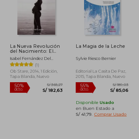
La Nueva Revolución
La Magia de la Leche
del Nacimiento: El
Camino Hacia un
Isabel Fernández Del
Sylvie Riesco Bernier
Nuevo Paradigma
Castillo
(1)
Ob Stare, 2014, 1 Edición,
Editorial La Casita De Paz,
Tapa Blanda, Nuevo
2015, Tapa Blanda, Nuevo
S/ 200,52
S/ 236,
55%
55%
dcto.
dcto.
Disponible
Usado
S/ 90,23
S/ 106,
en Buen Estado a
S/ 41,79
.
Comprar Usado