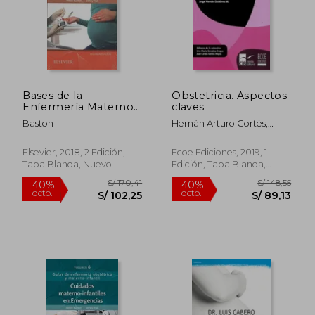
Bases de la
Obstetricia. Aspectos
Enfermería Materno-
claves
Infantil - 2ª Edición
Baston
Hernán Arturo Cortés,
Jader De Jesús Gómez,
Jorge Hernán Gutiérrez
Elsevier, 2018, 2 Edición,
Ecoe Ediciones, 2019, 1
Tapa Blanda, Nuevo
Edición, Tapa Blanda,
Nuevo
S/ 170,41
S/ 148
40%
40%
dcto.
dcto.
S/ 102,25
S/ 89,