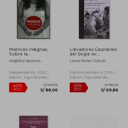
S/ 167,00
S/ 281,
50%
40%
dcto.
dcto.
S/ 83,50
S/ 169,
Matrices indignas:
Llevadores Casolanes
Sobre la
del Segle xx:
anticoncepción
Pràctiques,
Angélica Aparicio
Laura Nuñez Galván
forzada contra
Coneixements i
Saavedra
mujeres racializadas
Vivencies (Sgu) (en
en México. Un
Catalán)
Independiente, 2023, 1
Edicions Bellaterra, 2015, 1
acercamiento
Edición, Tapa Blanda,
Edición, Tapa Blanda,
histórico-filosófico.
Nuevo
Nuevo