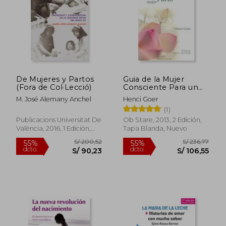
De Mujeres y Partos
Guia de la Mujer
(Fora de Col·Lecció)
Consciente Para un
Parto Mejor
M. José Alemany Anchel
Henci Goer
(1)
Publicacions Universitat De
Ob Stare, 2013, 2 Edición,
València, 2016, 1 Edición,
Tapa Blanda, Nuevo
S/ 206,19
S/ 209,
Tapa Blanda, Nuevo
50%
55%
dcto.
dcto.
S/ 103,10
S/ 94,