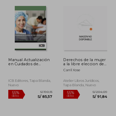
Manual Actualización
Derechos de la mujer
en Cuidados de
a la libre eleccion de
Enfermería Maternal
las circunstanci
Carril Xose
ICB Editores, Tapa Blanda,
Atelier Libros Jurídicos,
Nuevo
Tapa Blanda, Nuevo
S/ 111,18
S/ 162
55%
55%
dcto.
dcto.
S/ 50,03
S/ 73,