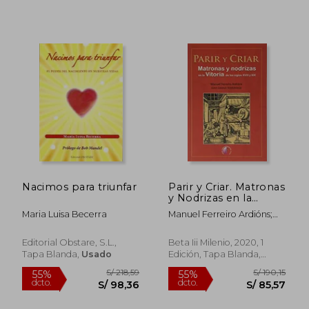
S/ 1.019,27
S/ 179
50%
55%
dcto.
dcto.
S/ 509,63
S/ 80,
Nacimos para triunfar
Parir y Criar. Matronas
y Nodrizas en la
Vitoria de los Siglos
Maria Luisa Becerra
Manuel Ferreiro Ardións;
Xviii y xix
Juan Lezaun Valdubieco
(Investigación)
Editorial Obstare, S.L.,
Beta Iii Milenio, 2020, 1
Tapa Blanda,
Usado
Edición, Tapa Blanda,
Nuevo