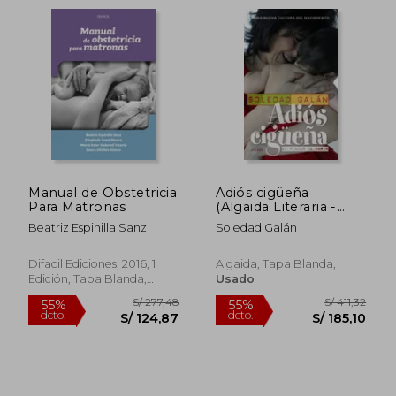
Manual de Obstetricia
Adiós cigüeña
Para Matronas
(Algaida Literaria -
Questiones)
Beatriz Espinilla Sanz
Soledad Galán
Difacil Ediciones, 2016, 1
Algaida, Tapa Blanda,
Edición, Tapa Blanda,
Usado
Nuevo
S/ 365,27
S/ 189,
50%
55%
dcto.
dcto.
S/ 182,63
S/ 85,