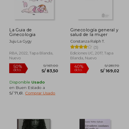
S/ 304,36
S/ 206,
55%
50%
dcto.
dcto.
S/ 136,96
S/ 103,
La Guia de
Ginecología general y
Ginecologia
salud de la mujer
Juju La Gygy
Constanza Ralph T.
(3)
RBA, 2022, Tapa Blanda,
Ediciones UC, 2017, Tapa
Nuevo
Blanda, Nuevo
Disponible
Usado
en Buen Estado a
S/ 71,61
.
Comprar Usado