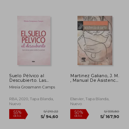
S/ 309,42
S/ 296,
50%
55%
dcto.
dcto.
S/ 154,71
S/ 133,
Suelo Pélvico al
Martinez Galiano, J. M.
Descubierto. Las
, Manual De Asistencia
Claves Para Cuidar tu
Al Parto + Acceso
Mireia Grossmann Camps
Periné: Las Claves
Online © 2013
Para Cuidar tu Periné
(Práctica)
RBA, 2020, Tapa Blanda,
Elsevier, Tapa Blanda,
Nuevo
Nuevo