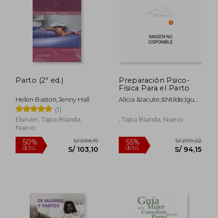
Parto (2ª ed.)
Preparación Psico-
Física Para el Parto
Helen Baston,Jenny Hall
Alicia &Iacute;&Ntilde;Iguez
Rodr&Iacute;Guez;
(1)
S/ 146,76
S/ 155
40%
55%
Mar&Iacute;A De La Salud
Elsevier, Tapa Blanda,
, Tapa Blanda, Nuevo
dcto.
dcto.
S/ 88,06
S/ 69,
Falc&Oacute; Lorente
Nuevo