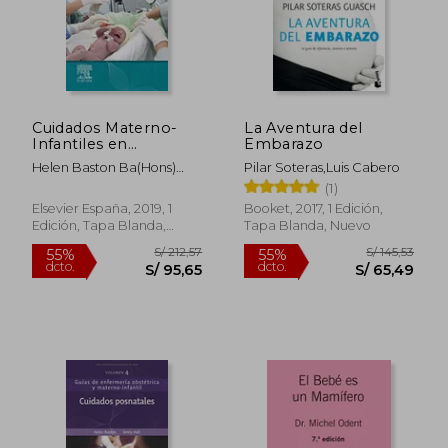
Cuidados Materno-
La Aventura del
Infantiles en
Embarazo
Emergencias: Guías
Helen Baston Ba(Hons)
Pilar Soteras,Luis Cabero
de Enfermería
Mmedsci Phd Pgdiped
(1)
Obstétrica y
Adm Rn Rm; Jennifer Hall
Materno-Infantil
Elsevier España, 2019, 1
Booket, 2017, 1 Edición,
Edd Msc Rn Rm Adm
Edición, Tapa Blanda,
Tapa Blanda, Nuevo
Pgdip(He) Sfhea Frcm
Nuevo
S/ 212,57
S/ 145
55%
55%
dcto.
dcto.