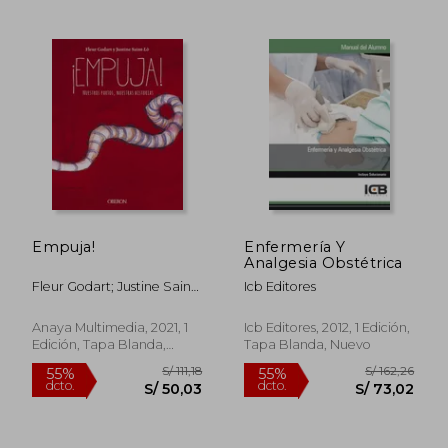
Empuja!
Enfermería Y
Analgesia Obstétrica
S/ 210,22
S/ 335,
55%
50%
Fleur Godart; Justine Saint-
Icb Editores
dcto.
dcto.
S/ 94,60
S/ 167,
L&Ocirc;
Anaya Multimedia, 2021, 1
Icb Editores, 2012, 1 Edición,
Edición, Tapa Blanda,
Tapa Blanda, Nuevo
Nuevo