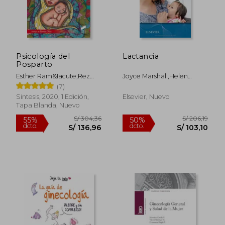
S/ 212,57
S/ 188
55%
55%
dcto.
dcto.
S/ 95,65
S/ 84,
Psicología del
Lactancia
Posparto
Esther Ram&Iacute;Rez
Joyce Marshall,Helen
Matos
Baston
(7)
Sintesis, 2020, 1 Edición,
Elsevier, Nuevo
Tapa Blanda, Nuevo