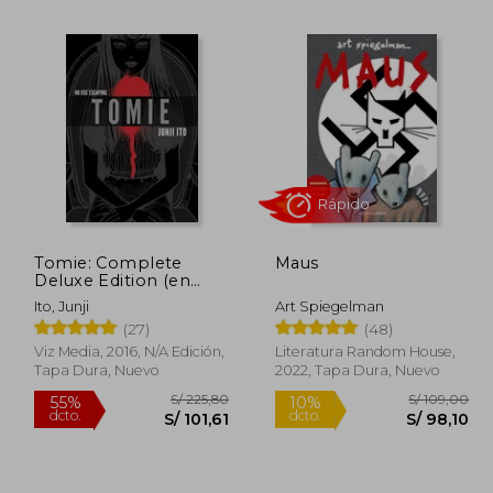
129,00
S/ 230,52
55%
20%
dcto.
dcto.
03,20
S/ 103,74
Tomie: Complete
Maus
Deluxe Edition (en
Inglés)
Ito, Junji
Art Spiegelman
(27)
(48)
Rápido
Viz Media, 2016, N/A Edición,
Literatura Random House,
Tapa Dura, Nuevo
2022, Tapa Dura, Nuevo