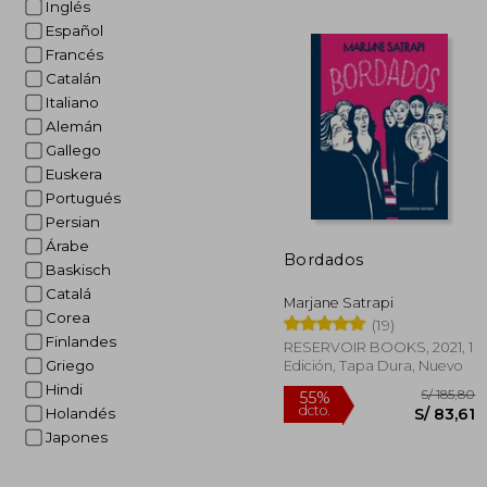
Inglés
S/ 
20%
Español
dcto.
S/ 1
Francés
Catalán
Italiano
Alemán
Gallego
Euskera
Portugués
Persian
Árabe
Bordados
Baskisch
Catalá
Marjane Satrapi
Corea
(19)
Finlandes
RESERVOIR BOOKS, 2021, 1
Griego
Edición, Tapa Dura, Nuevo
Hindi
Holandés
Japones