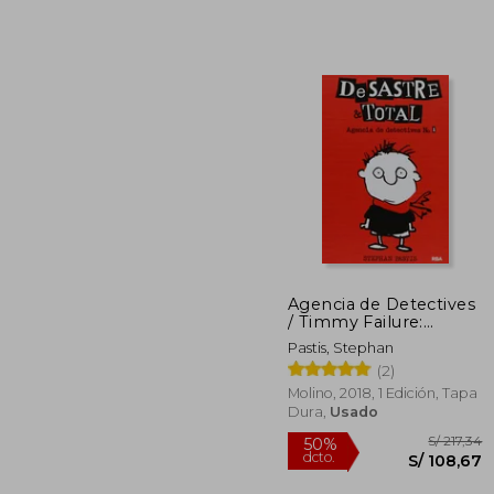
Agencia de Detectives
/ Timmy Failure:
S/
40%
Mistakes Were Made
Pastis, Stephan
dcto.
S/ 1
(2)
Molino, 2018, 1 Edición, Tapa
Dura,
Usado