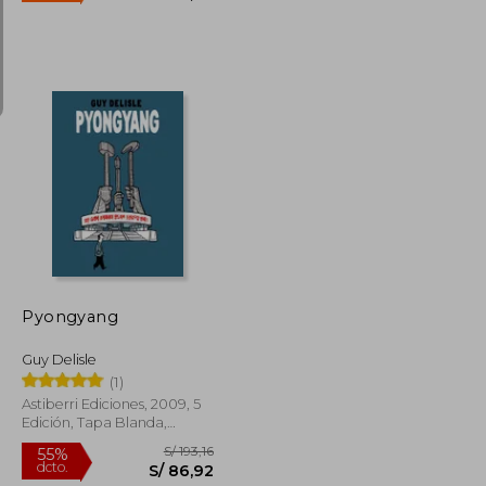
Rápido
S/ 224,05
S/ 129,90
30%
dcto.
S/ 100,82
S/ 90,93
Pyongyang
Guy Delisle
(1)
Astiberri Ediciones, 2009, 5
Edición, Tapa Blanda,
Nuevo