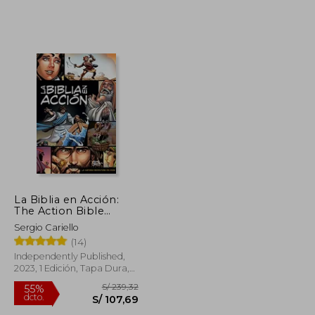
S/ 328,68
S/ 193,16
55%
dcto.
S/ 147,90
S/ 86,92
La Biblia en Acción:
The Action Bible
Spanish Edition
Sergio Cariello
(Action Bible Series)
(14)
Independently Published,
2023, 1 Edición, Tapa Dura,
Nuevo