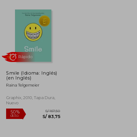
S/ 95,00
S/ 186,13
55%
dcto.
S/ 76,00
S/ 83,76
Smile (Idioma: Inglés)
(en Inglés)
Raina Telgemeier
Rápido
Graphix, 2010, Tapa Dura,
Nuevo