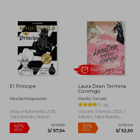
El Principe
Laura Dean Termina
Conmigo
 191,64
S/ 94,08
40%
55%
Nicolás Maquiavelo
Mariko Tamaki
dcto.
dcto.
14,98
S/ 56,45
(6)
Anaya Multimedia, 2013,
Oceano Travesia, 2020, 1
Tapa Blanda, Nuevo
Edición, Tapa Blanda,
Nuevo