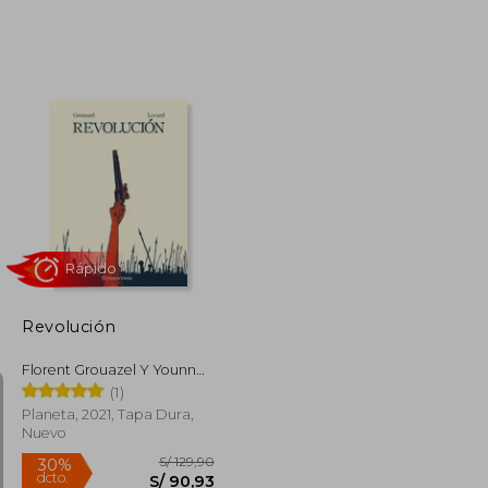
S/ 189,39
S/ 1.017,53
55%
dcto.
S/ 85,22
S/ 457,89
Revolución
Florent Grouazel Y Younn
Locard
(1)
Planeta, 2021, Tapa Dura,
Nuevo