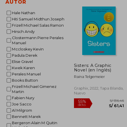
AUTOR
Hale Nathan
S/
55%
Hiti Samuel Midthun Joseph
dcto.
S/ 
Frizell Michael Salas Ramon
Hirsch Andy
Clostermann Pierre Perales
Manuel
Mccloskey Kevin
Padula Derek
Elise Gravel
Sisters: A Graphic
Kwek Karen
Novel (en Inglés)
Perales Manuel
Raina Telgemeier
Books Button
Frizell Michael Gimenez
Graphix, 2022, Tapa Blanda,
Martin
Nuevo
Fabien Nury
Joe Sacco
Al Milgrom
Bennett Marek
Bergeron Alain M Quitin