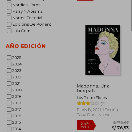
Nordica Libros
Harry N Abrams
Norma Editorial
Edicions De Ponent
Lulu Com
AÑO EDICIÓN
2025
2024
S/ 
55%
dcto.
2023
S/ 
2022
2021
Madonna. Una
2020
biografía
2019
Los Pietro Flores
2018
(2)
2017
PLAN B, 2021, 1 Edición,
Tapa Dura, Nuevo
2016
2015
2014