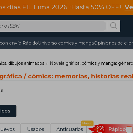
os días FIL Lima 2026 ¡Hasta 50% OFF!
Ve
 con envío Rápido
Universo comics y manga
Opiniones de clie
mics, dibujos animados
Novela gráfica, cómics y manga: géner
gráfica / cómics: memorias, historias real
os
sicos
Nuevo
uevos
Usados
Anticuarios
Rápido