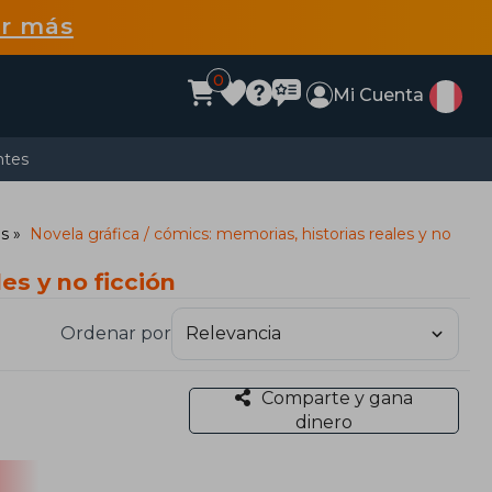
r más
0
Mi Cuenta
ntes
os
Novela gráfica / cómics: memorias, historias reales y no
es y no ficción
Ordenar por
Comparte y gana
dinero