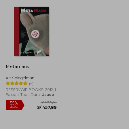
S/ 109,00
S/ 167,50
50%
dcto.
S/ 98,10
S/ 83,75
Metamaus
Art Spiegelman
(5)
RESERVOIR BOOKS, 2012, 1
Edición, Tapa Dura,
Usado