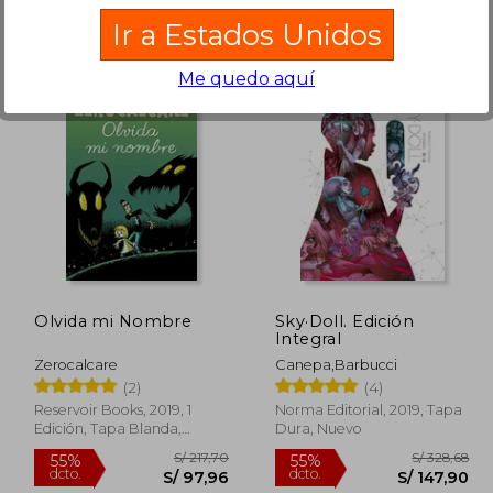
Ir a Estados Unidos
Rápido
Me quedo aquí
140,62
S/ 49,00
20%
55%
dcto.
dcto.
63,28
S/ 39,20
Olvida mi Nombre
Sky·Doll. Edición
Integral
Zerocalcare
Canepa,Barbucci
(2)
(4)
Reservoir Books, 2019, 1
Norma Editorial, 2019, Tapa
Edición, Tapa Blanda,
Dura, Nuevo
Nuevo