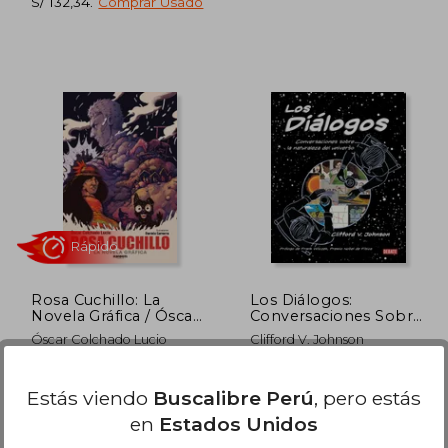
S/ 132,34
.
Comprar Usado
 136,46
S/ 303,69
55%
55%
dcto.
dcto.
 61,41
S/ 136,66
Rosa Cuchillo: La
Los Diálogos:
Novela Gráfica / Óscar
Conversaciones Sobre
Colchado Lucio;
la Naturaleza del
Óscar Colchado Lucio
Clifford V. Johnson
Ilustraciones: Daniela
Universo
(4)
Gamarra.
Random Cómics, Lima,,
Debate, 2019, 001 Edición,
Estás viendo
Buscalibre Perú
, pero estás
2020, Tapa Blanda, Nuevo
Tapa Dura, Nuevo
en
Estados Unidos