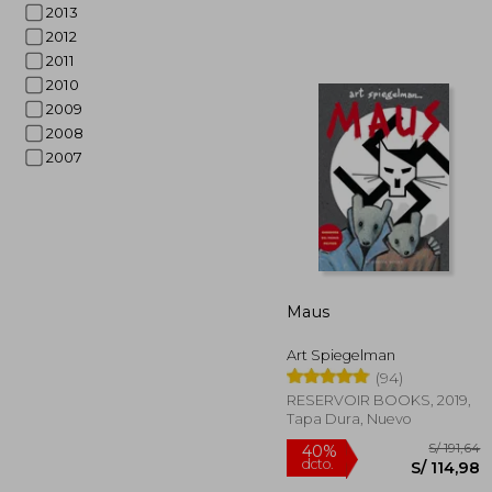
2013
2012
2011
2010
2009
2008
2007
S/ 
55%
dcto.
S/ 
Maus
Art Spiegelman
(94)
RESERVOIR BOOKS, 2019,
Tapa Dura, Nuevo