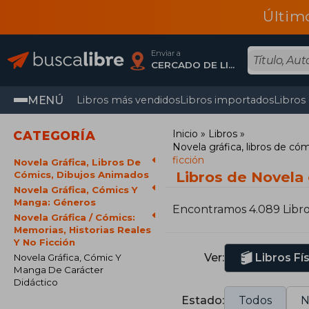
Últim
Enviar a
CERCADO DE LIMA, Lima
MENÚ
Libros más vendidos
Libros importados
Libros
Inicio
Libros
CATEGORÍA
Novela gráfica, libros de có
ficción
Novela Gráfica, Libros De
Libros de Novela 
Cómics, Dibujos Animados
Novela Gráfica, Cómics Y
Manga: Géneros
Encontramos 4.089 Libr
Novela Gráfica / Cómics:
Memorias, Historias Reales
Y No Ficción
Ver:
Libros Fí
Novela Gráfica, Cómic Y
Manga De Carácter
Didáctico
Estado:
Todos
N