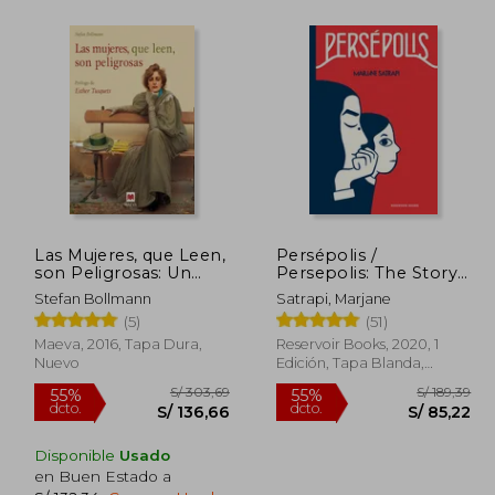
 185,80
S/ 225,80
55%
10%
dcto.
dcto.
83,61
S/ 101,61
Las Mujeres, que Leen,
Persépolis /
son Peligrosas: Un
Persepolis: The Story
Canto a la Libertad
of a Childhood
Stefan Bollmann
Satrapi, Marjane
que Otorgan los
(5)
(51)
Libros y un
Emocionado
Maeva, 2016, Tapa Dura,
Reservoir Books, 2020, 1
Homenaje a las
Nuevo
Edición, Tapa Blanda,
Mujeres Lectores.
Nuevo
Libro Ilustrado. Color.
(Libros Para los que
Aman los Libros)
Disponible
Usado
en Buen Estado a