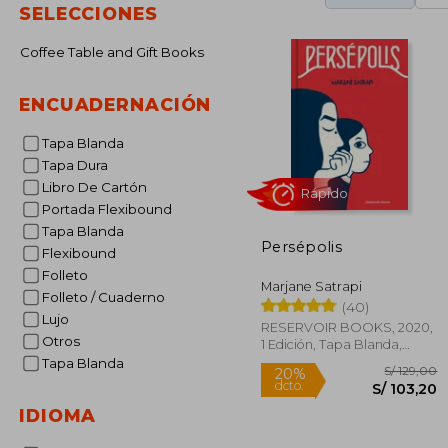
SELECCIONES
Coffee Table and Gift Books
ENCUADERNACIÓN
Tapa Blanda
Tapa Dura
Libro De Cartón
Portada Flexibound
Tapa Blanda
Persépolis
Flexibound
Rápido
Folleto
Marjane Satrapi
Folleto / Cuaderno
(40)
Lujo
RESERVOIR BOOKS, 2020,
Otros
1 Edición, Tapa Blanda,
Nuevo
Tapa Blanda
IDIOMA