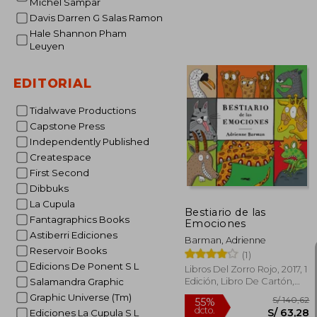
Michel Sampar
Davis Darren G Salas Ramon
Hale Shannon Pham
Leuyen
S/
55%
dcto.
S/
EDITORIAL
Tidalwave Productions
Capstone Press
Independently Published
Createspace
First Second
Dibbuks
La Cupula
Bestiario de las
Fantagraphics Books
Emociones
Astiberri Ediciones
Barman, Adrienne
Reservoir Books
(1)
Edicions De Ponent S L
Libros Del Zorro Rojo, 2017, 1
Edición, Libro De Cartón,
Salamandra Graphic
Nuevo
Graphic Universe (Tm)
Ediciones La Cupula S L