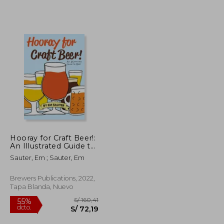
Hooray for Craft Beer!:
An Illustrated Guide to
S/ 281,50
S/ 239,32
55%
Beer (en Inglés)
Sauter, Em ; Sauter, Em
dcto.
S/ 126,67
S/ 107,69
Brewers Publications, 2022,
Tapa Blanda, Nuevo