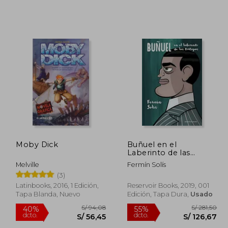
170,07
S/ 217,70
55%
55%
dcto.
dcto.
76,53
S/ 97,96
Moby Dick
Buñuel en el
Laberinto de las
Tortugas (Enero 2019)
Melville
Fermín Solís
(3)
Latinbooks, 2016, 1 Edición,
Reservoir Books, 2019, 001
Tapa Blanda, Nuevo
Edición, Tapa Dura,
Usado