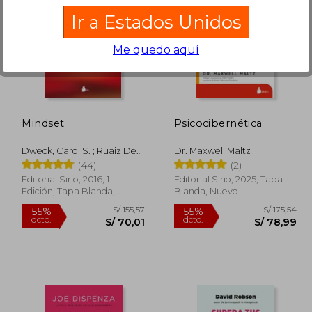
Ir a Estados Unidos
Me quedo aquí
 119,00
S/ 50,00
30%
30%
dcto.
dcto.
83,30
S/ 35,00
Mindset
Psicocibernética
Dweck, Carol S. ; Ruaiz De
Dr. Maxwell Maltz
Luna Gonzaalez, Pedro
(44)
(2)
Editorial Sirio, 2016, 1
Editorial Sirio, 2025, Tapa
Edición, Tapa Blanda,
Blanda, Nuevo
Nuevo