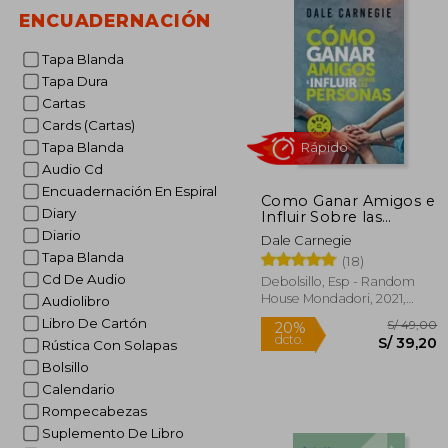
ENCUADERNACIÓN
Tapa Blanda
Tapa Dura
Cartas
Cards (Cartas)
Tapa Blanda
Audio Cd
Encuadernación En Espiral
Como Ganar Amigos e
Diary
Influir Sobre las
personas
Diario
Dale Carnegie
Tapa Blanda
(18)
Rápido
Cd De Audio
Debolsillo, Esp - Random
House Mondadori, 2021,
Audiolibro
Tapa Blanda, Nuevo
Libro De Cartón
Rústica Con Solapas
Bolsillo
Calendario
Rompecabezas
Suplemento De Libro