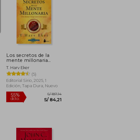
S/ 79,90
S/ 196,44
55%
dcto.
S/ 55,93
S/ 88,40
Los secretos de la
mente millonaria
(edición 20°
T. Harv Eker
aniversario)
(5)
Editorial Sirio, 2025, 1
Edición, Tapa Dura, Nuevo