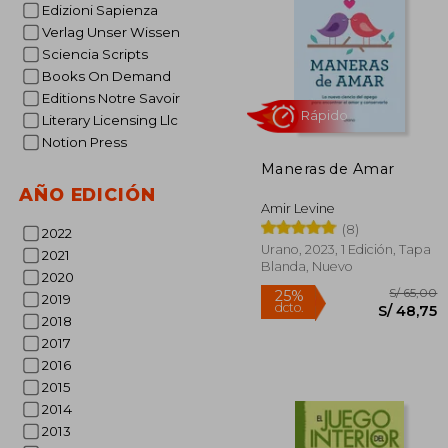
Edizioni Sapienza
Verlag Unser Wissen
Sciencia Scripts
Books On Demand
Editions Notre Savoir
Literary Licensing Llc
S/
40%
Notion Press
dcto.
S/ 
Maneras de Amar
AÑO EDICIÓN
Amir Levine
(8)
2022
Urano, 2023, 1 Edición, Tapa
2021
Blanda, Nuevo
2020
2019
2018
2017
2016
2015
2014
Rápido
2013