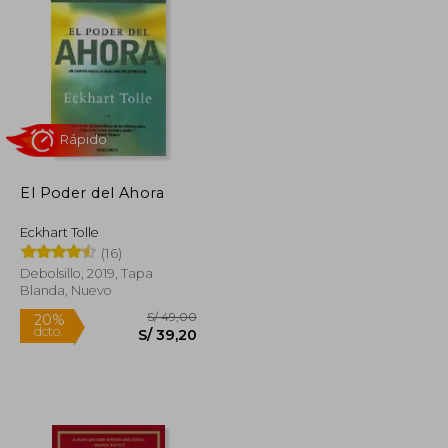
S/ 49,00
S/ 79,00
20%
dcto.
S/ 39,20
S/ 63,20
El Poder del Ahora
Eckhart Tolle
(16)
Debolsillo, 2019, Tapa
Blanda, Nuevo
Rápido