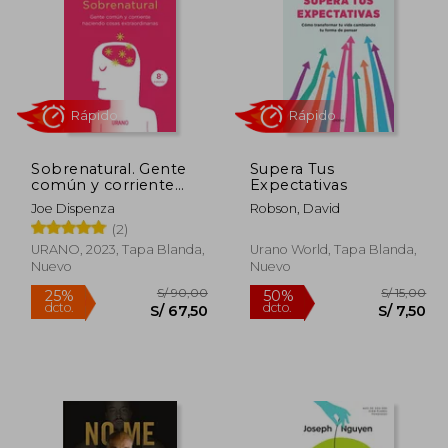
 119,50
S/ 155,57
55%
55%
dcto.
dcto.
71,70
S/ 70,01
Sobrenatural. Gente
Supera Tus
común y corriente
Expectativas
haciendo cosas
Joe Dispenza
Robson, David
extraordinarias
(2)
URANO, 2023, Tapa Blanda,
Urano World, Tapa Blanda,
Nuevo
Nuevo
Rápido
Rápido