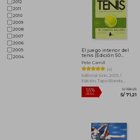
2012
2011
2010
2009
2008
2007
2006
2005
El juego interior del
S/
tenis (Edición 50
25%
2004
aniversario)
dcto.
S/ 
Pete Carroll
(4)
Editorial Sirio, 2025, 1
Edición, Tapa Blanda,
Nuevo