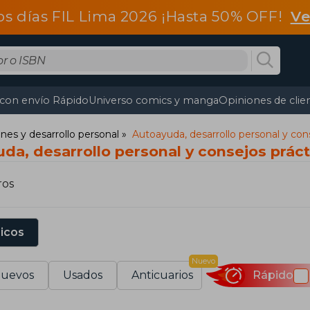
os días FIL Lima 2026 ¡Hasta 50% OFF!
Ve
 con envío Rápido
Universo comics y manga
Opiniones de clie
ones y desarrollo personal
Autoayuda, desarrollo personal y con
da, desarrollo personal y consejos prác
ros
sicos
Nuevo
uevos
Usados
Anticuarios
Rápido