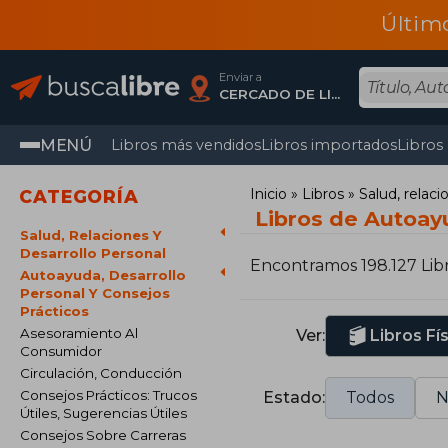
Últim
Enviar a
CERCADO DE LIMA, Lima
MENÚ
Libros más vendidos
Libros importados
Libros
Inicio
Libros
Salud, relaci
CATEGORÍA
Libros de Autoayu
Salud, Relaciones Y
Desarrollo Personal
Encontramos 198.127 Lib
Autoayuda, Desarrollo
Personal Y Consejos
Prácticos
Asesoramiento Al
Ver:
Libros Fí
Consumidor
Circulación, Conducción
Consejos Prácticos: Trucos
Estado:
Todos
N
Útiles, Sugerencias Útiles
Consejos Sobre Carreras