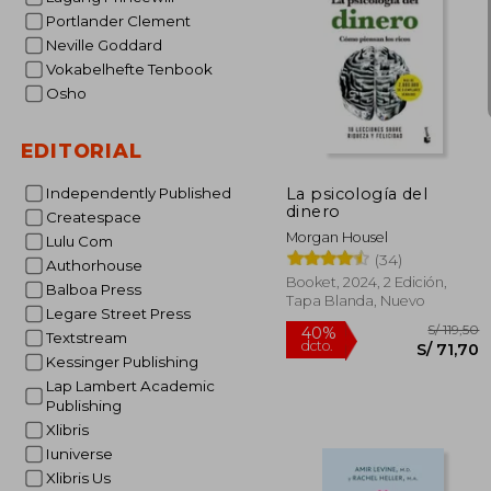
Portlander Clement
Neville Goddard
Vokabelhefte Tenbook
Osho
S/
30%
dcto.
S/ 
EDITORIAL
La psicología del
Independently Published
dinero
Createspace
Morgan Housel
Lulu Com
(34)
Authorhouse
Booket, 2024, 2 Edición,
Balboa Press
Tapa Blanda, Nuevo
Legare Street Press
Textstream
Kessinger Publishing
Lap Lambert Academic
Publishing
Xlibris
Iuniverse
Xlibris Us