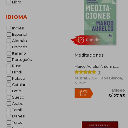
Libro
S/
20%
dcto.
S/ 
IDIOMA
Inglés
Español
Alemán
Francés
Italiano
Meditaciones
Portugués
Ruso
Marco Aurelio Antonino;
Marco Aurelio
Hindi
(1)
Austral, 2024, Tapa Blanda,
Polaco
Nuevo
Catalán
Rápido
Latin
Sueco
Árabe
Tamil
Danes
Turco