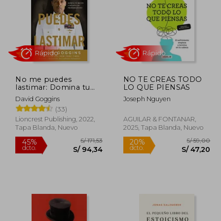
No me puedes
NO TE CREAS TODO
 65,00
S/ 90,00
lastimar: Domina tu
LO QUE PIENSAS
25%
50%
mente y desafía las
dcto.
dcto.
48,75
S/ 67,50
David Goggins
Joseph Nguyen
probabilidades
(33)
Lioncrest Publishing, 2022,
AGUILAR & FONTANAR,
Tapa Blanda, Nuevo
2025, Tapa Blanda, Nuevo