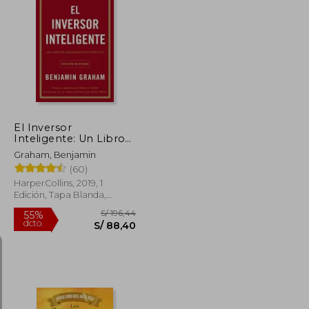
S/ 154,62
S/ 49,00
20%
dcto.
S/ 69,58
S/ 39,20
El Inversor
Inteligente: Un Libro
de Asesoramiento
Graham, Benjamin
Práctico
(60)
HarperCollins, 2019, 1
Edición, Tapa Blanda,
Nuevo