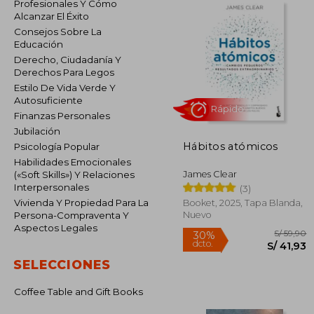
Profesionales Y Cómo
Alcanzar El Éxito
Consejos Sobre La
Educación
Derecho, Ciudadanía Y
Derechos Para Legos
Estilo De Vida Verde Y
Autosuficiente
Finanzas Personales
Jubilación
Hábitos atómicos
Psicología Popular
Rápido
Habilidades Emocionales
James Clear
(«Soft Skills») Y Relaciones
Interpersonales
(3)
Vivienda Y Propiedad Para La
Booket, 2025, Tapa Blanda,
Nuevo
Persona-Compraventa Y
Aspectos Legales
SELECCIONES
Coffee Table and Gift Books
S/
30%
dcto.
S/ 