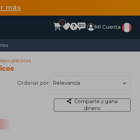
r más
0
Mi Cuenta
ntes
sejos prácticos
ticos
Ordenar por
Comparte y gana
dinero