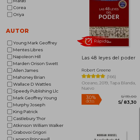
Marati
Corea
Oriya
S/
30%
dcto.
S/ 
AUTOR
Young Mark Geoffrey
Mentes Libres
Napoleon Hill
Las 48 leyes del poder
Marden Orison Swett
Robert Greene
Allen James
(166)
Mahoney Brian
Oceano, 2019, Tapa Blanda,
Wallace D Wattles
Nuevo
Speedy Publishing Llc
Mark Geoffrey Young
Murphy Joseph
Rápido
King Patrick
Castlebury Thor
Atkinson William Walker
Grabovoi Grigori
Lagang Princewill