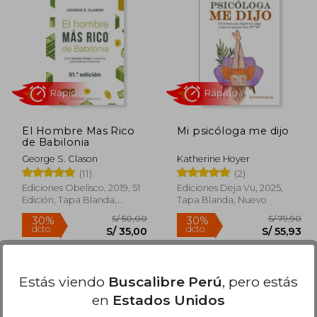
 39,90
S/ 67,90
10%
55%
dcto.
dcto.
27,93
S/ 61,11
El Hombre Mas Rico
Mi psicóloga me dijo
de Babilonia
George S. Clason
Katherine Hoyer
(11)
(2)
Ediciones Obelisco, 2019, 51
Ediciones Deja Vu, 2025,
Edición, Tapa Blanda,
Tapa Blanda, Nuevo
Nuevo
Rápido
Rápido
Estás viendo
Buscalibre Perú
, pero estás
en
Estados Unidos