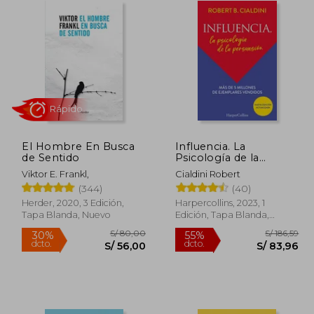
El Hombre En Busca
Influencia. La
Rápido
de Sentido
Psicología de la
Persuasión
Viktor E. Frankl,
Cialdini Robert
(344)
(40)
Herder, 2020, 3 Edición,
Harpercollins, 2023, 1
Tapa Blanda, Nuevo
Edición, Tapa Blanda,
Nuevo
 59,90
S/ 80,00
30%
55%
dcto.
dcto.
41,93
S/ 56,00