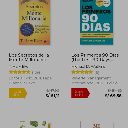
 49,00
S/ 49,00
20%
20%
dcto.
dcto.
39,20
S/ 39,20
Los Secretos de la
Los Primeros 90 Días
Mente Millonaria
(the First 90 Days,
Updated and
T. Harv Eker
Michael D. Watkins
Expanded Edition
(159)
(6)
Spanish Edition)
Editorial Sirio, 2011, Tapa
Reverte Management
Blanda, Nuevo
International, 2017, 1 Edición,
Tapa Blanda, Nuevo