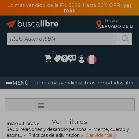
Lo más vendido de la FIL 2026 ¡Hasta 50% OFF!
Ver
más
Enviar a
CERCADO DE LIMA, Lima
0
MENÚ
Libros más vendidos
Libros importados
Libros
=
Ver Filtros
Inicio
Libros
Salud, relaciones y desarrollo personal
Mente, cuerpo y
espíritu
Prácticas de adivinación
Clarividencia y