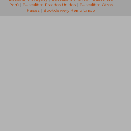
Perú
|
Buscalibre Estados Unidos
|
Buscalibre Otros
Países
|
Bookdelivery Reino Unido