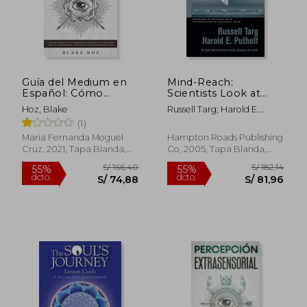
S/ 213,63
S/ 291
55%
55%
dcto.
dcto.
S/ 96,13
S/ 131,
Guía del Medium en
Mind-Reach:
Español: Cómo
Scientists Look at
Desarrollar tus
Psychic Abilities
Hoz, Blake
Russell Targ; Harold E.
Habilidades de
(Studies in
Puthoff
(1)
Medium con
Consciousness) (en
Ejercicios Para la
Inglés)
Maria Fernanda Moguel
Hampton Roads Publishing
Clarividencia,
Cruz, 2021, Tapa Blanda,
Co, 2005, Tapa Blanda,
Conexiones Extra
Nuevo
Nuevo
Sensoriales y más