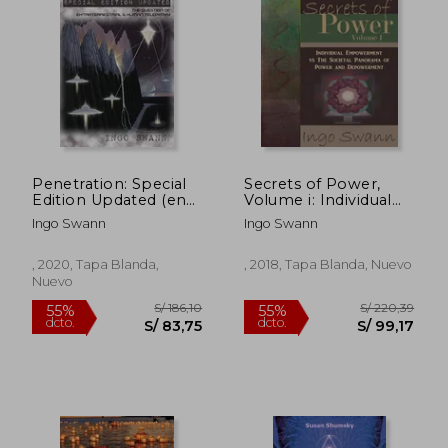
Penetration: Special
Secrets of Power,
Edition Updated (en
Volume i: Individual
Inglés)
Empowerment vs
Ingo Swann
Ingo Swann
the Societal
Panorama of Power
S/ 150,95
S/ 151
55%
55%
and Depowerment
, 2020, Tapa Blanda,
, 2018, Tapa Blanda, Nuevo
dcto.
dcto.
S/ 67,93
S/ 68,
(en Inglés)
Nuevo