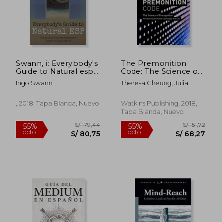
S/ 95,00
S/ 194
20%
55%
dcto.
dcto.
S/ 76,00
S/ 87,
Swann, i: Everybody's
The Premonition
Guide to Natural esp
Code: The Science of
(en Inglés)
Precognition, how
Ingo Swann
Theresa Cheung; Julia
Sensing the Future
Mossbridge
can Change Your Life
(en Inglés)
, 2018, Tapa Blanda, Nuevo
Watkins Publishing, 2018,
Tapa Blanda, Nuevo