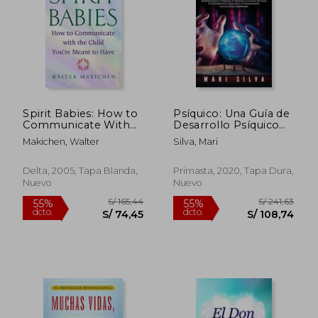
Spirit Babies: How to
Psíquico: Una Guía de
Communicate With
Desarrollo Psíquico
the Child You're
Para Aprovechar su
Makichen, Walter
Silva, Mari
Meant to Have (en
Habilidad Para la
Inglés)
Telepatía, la Intuición,
la Lectura del Aura, la
Delta, 2005, Tapa Blanda,
Primasta, 2020, Tapa Dura,
Clarividencia, la
Nuevo
Nuevo
Sanación y la
Comunicación con
sus Guías Espirituales
S/ 173,36
S/ 179,
40%
55%
dcto.
dcto.
S/ 104,02
S/ 80,