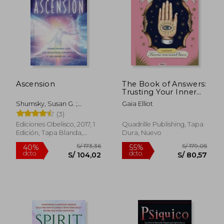
Ascension
The Book of Answers:
Trusting Your Inner
Oracle (en Inglés)
Shumsky, Susan G. ;
Gaia Elliot
George, David N. M.
(3)
Ediciones Obelisco, 2017, 1
Quadrille Publishing, Tapa
Edición, Tapa Blanda,
Dura, Nuevo
Nuevo
S/ 193,63
S/ 188
55%
55%
dcto.
dcto.
S/ 87,13
S/ 84,