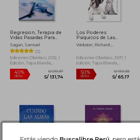
Regresion, Terapia de
Los Poderes
Vidas Pasadas Para
Psiquicos de Las
Ser Libre Aqui y Ahora
Mascotas
Sagan, Samuel
Webster, Richard ;
= Regression, Past-
Ramairez, Haector ; Rojas,
(2)
Life Therapy for Here
S/ 166,40
S/ 182
55%
55%
Edgar
and Now Freedom
Ediciones Obelisco, 2012, 1
Ediciones Obelisco, 2017, 1
dcto.
dcto.
S/ 74,88
S/ 81,
Edición, Tapa Blanda,
Edición, Tapa Blanda,
Nuevo
Nuevo
Estás viendo
Buscalibre Perú
, pero est