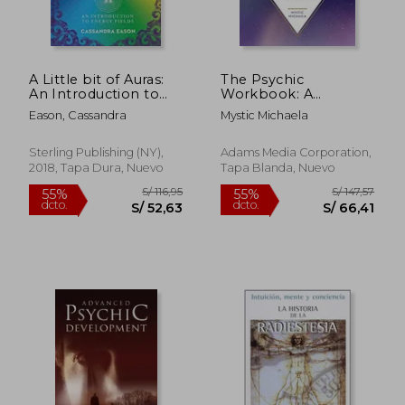
A Little bit of Auras:
The Psychic
An Introduction to
Workbook: A
Energy Fields
Beginner'S Guide to
Eason, Cassandra
Mystic Michaela
(Volume 9) (Little bit
Activities and
Series) (en Inglés)
Exercises to Unlock
Your Psychic Skills (en
Sterling Publishing (NY),
Adams Media Corporation,
Inglés)
2018, Tapa Dura, Nuevo
Tapa Blanda, Nuevo
S/ 219,57
S/ 130,
40%
50%
dcto.
dcto.
S/ 131,74
S/ 65,