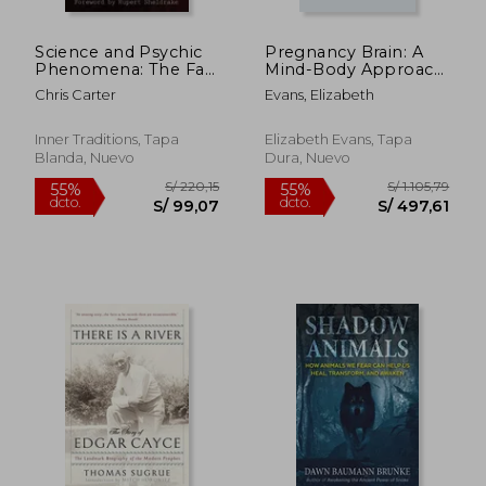
Science and Psychic
Pregnancy Brain: A
Phenomena: The Fall
Mind-Body Approach
of the House of
to Stress
Chris Carter
Evans, Elizabeth
Skeptics (en Inglés)
Management During
a High-Risk
Pregnancy (en
Inner Traditions, Tapa
Elizabeth Evans, Tapa
Inglés)
Blanda, Nuevo
Dura, Nuevo