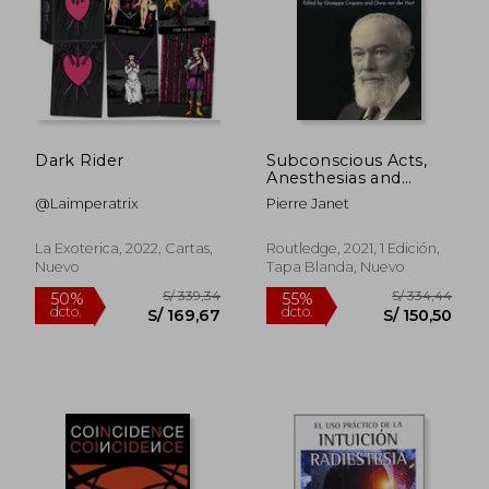
Dark Rider
Subconscious Acts,
Anesthesias and
Psychological
@Laimperatrix
Pierre Janet
Disaggregation in
Psychological
Automatism: Partial
La Exoterica, 2022, Cartas,
Routledge, 2021, 1 Edición,
Automatism: 2 (en
Nuevo
Tapa Blanda, Nuevo
Inglés)