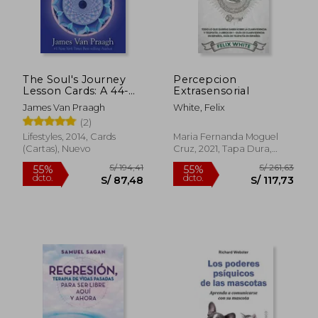
The Soul's Journey
Percepcion
Lesson Cards: A 44-
Extrasensorial
S/ 179,44
S/ 151
55%
55%
Card Deck and
dcto.
dcto.
S/ 80,75
S/ 68,
James Van Praagh
White, Felix
Guidebook (en
(2)
Inglés)
Lifestyles, 2014, Cards
Maria Fernanda Moguel
(Cartas), Nuevo
Cruz, 2021, Tapa Dura,
Nuevo