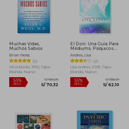
Muchas Vidas,
El Don: Una Guía Para
Muchos Sabios
Médiums, Psíquicos e
Intuitivos
Brian Weiss
Andres, Lisa
(2)
(2)
Atria Books, 1995, Tapa
Lisa Andres, 2018, Tapa
Blanda, Nuevo
Blanda, Nuevo
S/ 165,44
S/ 241,
55%
55%
dcto.
dcto.
S/ 74,45
S/ 108,