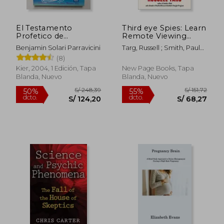
El Testamento
Third eye Spies: Learn
Profetico de
Remote Viewing
Benjamin Solari
From the Masters (en
Benjamin Solari Parravicini
Targ, Russell ; Smith, Paul
Parravicini
Inglés)
H.
(8)
Kier, 2004, 1 Edición, Tapa
New Page Books, Tapa
Blanda, Nuevo
Blanda, Nuevo
S/ 237,62
S/ 206,
50%
55%
dcto.
dcto.
S/ 118,81
S/ 92,