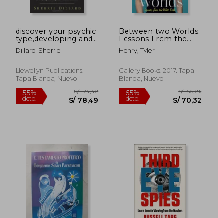
discover your psychic
Between two Worlds:
type,developing and
Lessons From the
using your natural
Other Side (en Inglés)
Dillard, Sherrie
Henry, Tyler
intuition (en Inglés)
Llewellyn Publications,
Gallery Books, 2017, Tapa
Tapa Blanda, Nuevo
Blanda, Nuevo
S/ 161,48
S/ 153,
55%
55%
dcto.
dcto.
S/ 72,66
S/ 69,