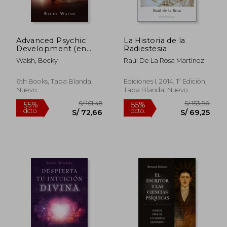
Advanced Psychic
La Historia de la
Development (en
Radiestesia
Rápido
Inglés)
Walsh, Becky
Raúl De La Rosa Martínez
6th Books, Tapa Blanda,
Ediciones I, 2014, 1ª Edición,
Nuevo
Tapa Blanda, Nuevo
S/ 168,82
S/ 105,
55%
30%
dcto.
dcto.
S/ 75,97
S/ 73,