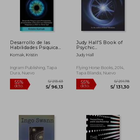
S/ 156,26
S/ 138
55%
55%
dcto.
dcto.
S/ 70,32
S/ 62,
Desarrollo de las
Judy Hall'S Book of
Habilidades Psiquicas:
Psychic
Desarrollo Psiquico
Development (en
Komak, Kristin
Judy Hall
Para Principiantes,!
Inglés)
Ensenandote a
Descubrir tus
Ingram Publishing, Tapa
Flying Horse Books, 2014,
Habilidades Psiquicas
Dura, Nuevo
Tapa Blanda, Nuevo
y a Abrir tu. Psíquicas
y a Abrir tu Tercer
Ojo!
Rápido