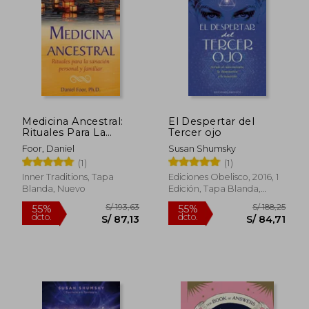
Medicina Ancestral:
El Despertar del
Rituales Para La
Tercer ojo
Sanación Personal Y
Foor, Daniel
Susan Shumsky
Familiar
(1)
(1)
Inner Traditions, Tapa
Ediciones Obelisco, 2016, 1
Blanda, Nuevo
Edición, Tapa Blanda,
Nuevo
S/ 186,10
S/ 220,
55%
55%
dcto.
dcto.
S/ 83,75
S/ 99,