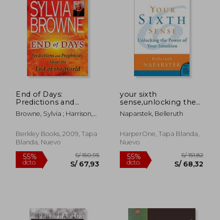
S/ 160,61
S/ 155
55%
55%
dcto.
dcto.
S/ 72,27
S/ 69,
End of Days:
your sixth
Predictions and
sense,unlocking the
Prophecies About
power of your
Browne, Sylvia ; Harrison,
Naparstek, Belleruth
the end of the World
intuition (en Inglés)
Lindsay
(en Inglés)
Berkley Books, 2009, Tapa
HarperOne, Tapa Blanda,
Blanda, Nuevo
Nuevo