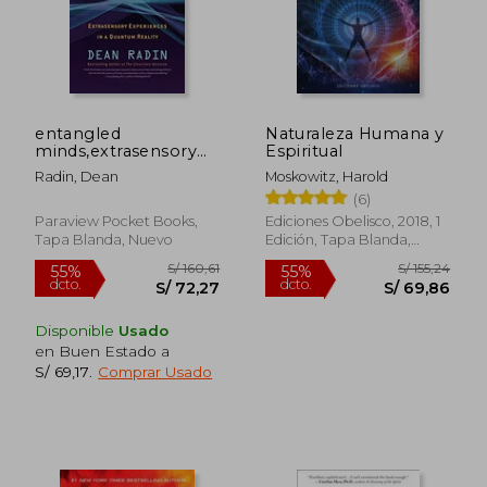
S/ 227,44
S/ 172
55%
55%
dcto.
dcto.
S/ 102,35
S/ 77,
entangled
Naturaleza Humana y
minds,extrasensory
Espiritual
experiences in a
Radin, Dean
Moskowitz, Harold
quantum reality (en
(6)
Inglés)
Paraview Pocket Books,
Ediciones Obelisco, 2018, 1
Tapa Blanda, Nuevo
Edición, Tapa Blanda,
Nuevo
Disponible
Usado
en Buen Estado a
S/ 69,17
.
Comprar Usado