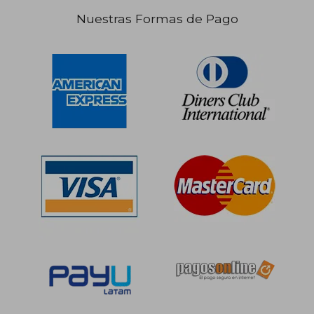
Nuestras Formas de Pago
S/ 248,39
S/ 151
50%
55%
dcto.
dcto.
S/ 124,20
S/ 68,