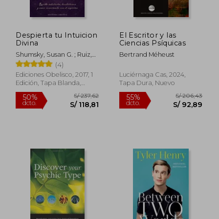
Despierta tu Intuicion
El Escritor y las
Divina
Ciencias Psíquicas
Shumsky, Susan G. ; Ruiz,
Bertrand Méheust
Juan Carlos
(4)
Ediciones Obelisco, 2017, 1
Luciérnaga Cas, 2024,
Edición, Tapa Blanda,
Tapa Dura, Nuevo
Nuevo
S/ 116,95
S/ 147
55%
55%
dcto.
dcto.
S/ 52,63
S/ 66,