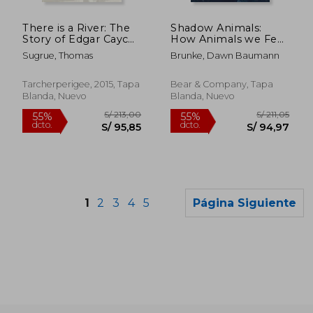
S/ 174,42
S/ 156
55%
55%
dcto.
dcto.
S/ 78,49
S/ 70,
There is a River: The
Shadow Animals:
Story of Edgar Cayce
How Animals we Fear
(en Inglés)
can Help us Heal,
Sugrue, Thomas
Brunke, Dawn Baumann
Transform, and
Awaken (en Inglés)
Tarcherperigee, 2015, Tapa
Bear & Company, Tapa
Blanda, Nuevo
Blanda, Nuevo
1
2
3
4
5
Página Siguiente