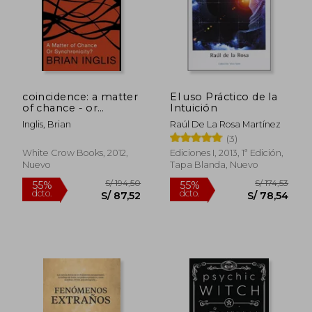
S/ 339,34
S/ 334,
50%
55%
dcto.
dcto.
S/ 169,67
S/ 150,
coincidence: a matter
El uso Práctico de la
of chance - or
Intuición
synchronicity? (en
Inglis, Brian
Raúl De La Rosa Martínez
Inglés)
(3)
White Crow Books, 2012,
Ediciones I, 2013, 1ª Edición,
Nuevo
Tapa Blanda, Nuevo