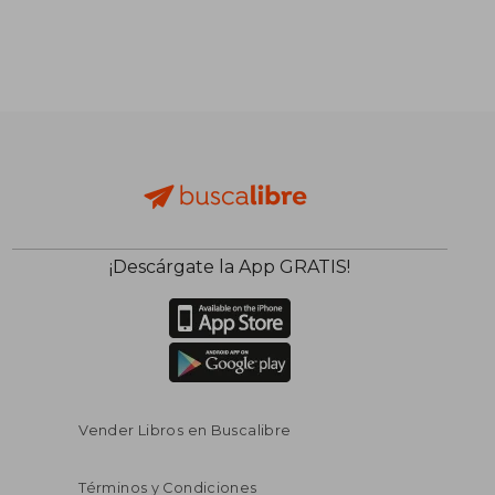
S/ 220,15
S/ 1.105
55%
55%
dcto.
dcto.
S/ 99,07
S/ 497,
¡Descárgate la App GRATIS!
Vender Libros en Buscalibre
Términos y Condiciones