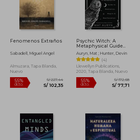
S/ 194,50
S/ 174
55%
55%
dcto.
dcto.
S/ 87,52
S/ 78,
Fenomenos Extraños
Psychic Witch: A
Metaphysical Guide
to Meditation, Magick
Sabadell, Miguel Angel
Auryn, Mat ; Hunter, Devin
& Manifestation (en
(4)
Inglés)
Almuzara, Tapa Blanda,
Llewellyn Publications,
Nuevo
2020, Tapa Blanda, Nuevo