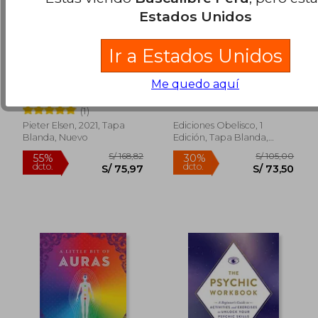
Estados Unidos
Ir a Estados Unidos
Cuando las Almas
Como Despertar El
Despiertan -
Tercer Ojo
Me quedo aquí
Narraciones Reales de
Elsen, Pieter
Dr. Samuel Sagan
Regresiones a Vidas
(1)
Pasadas y a la Vida
Entre Vidas
Pieter Elsen, 2021, Tapa
Ediciones Obelisco, 1
Blanda, Nuevo
Edición, Tapa Blanda,
Nuevo
S/ 194,41
S/ 261
55%
55%
dcto.
dcto.
S/ 87,48
S/ 117,