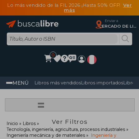
Lo más vendido de la FIL 2026 ¡Hasta 50% OFF!
Ver
más
Enviar a
CERCADO DE LIMA, Lima
0
MENÚ
Libros más vendidos
Libros importados
Libros
=
Ver Filtros
Inicio
Libros
Tecnología, ingeniería, agricultura, procesos industriales
Ingeniería mecánica y de materiales
Ingeniería y