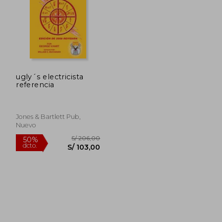
ugly´s electricista
referencia
Jones & Bartlett Pub,
Nuevo
S/ 206,00
50%
dcto.
S/ 103,00