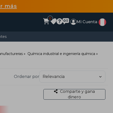
r más
0
Mi Cuenta
ntes
anufactureras
Química industrial e ingeniería química
Ordenar por
Comparte y gana
dinero