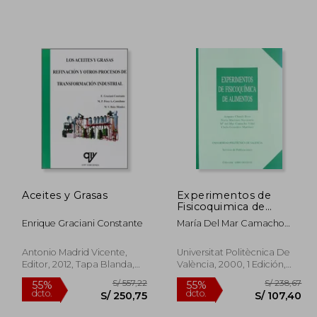
Aceites y Grasas
Experimentos de
Fisicoquimica de
358,02
S/ 344,63
55%
55%
Alimentos
Enrique Graciani Constante
María Del Mar Camacho
dcto.
dcto.
14,81
S/ 155,08
Vidal,Nuria ... [Et Al.]
Martínez
Antonio Madrid Vicente,
Universitat Politècnica De
Navarrete,Amparo ... [Et Al.]
Editor, 2012, Tapa Blanda,
València, 2000, 1 Edición,
Chiralt Boix
Nuevo
Tapa Blanda, Nuevo