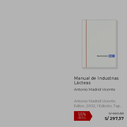
Manual de Industrias
Lácteas
S/ 
40%
Antonio Madrid Vicente
dcto.
S/ 2
Antonio Madrid Vicente,
Editor, 2002, 1 Edición, Tapa
Blanda, Nuevo