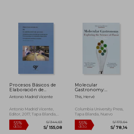
273,80
S/ 324,99
55%
55%
dcto.
dcto.
123,21
S/ 146,25
Procesos Básicos de
Molecular
Elaboración de
Gastronomy:
Quesos
Exploring the Science
Antonio Madrid Vicente
This, Hervé
of Flavor (Arts and
Traditions of the Table:
Perspectives on
Antonio Madrid Vicente,
Columbia University Press,
Culinary History) (en
Editor, 2017, Tapa Blanda,
Tapa Blanda, Nuevo
Inglés)
Nuevo