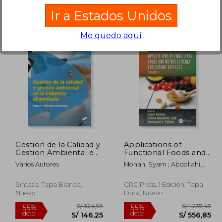
Ir a Estados Unidos
Me quedo aquí
364,37
S/ 242,50
55%
55%
dcto.
dcto.
63,97
S/ 109,13
Gestion de la Calidad y
Applications of
Gestion Ambiental en
Functional Foods and
la Industria Alimentaria
Nutraceuticals for
Varios Autores
Mohan, Syam ; Abdollahi,
Chronic Diseases (en
Shima ; Pathak, Yashwant
Inglés)
Sintesis, Tapa Blanda,
CRC Press, 1 Edición, Tapa
Nuevo
Dura, Nuevo