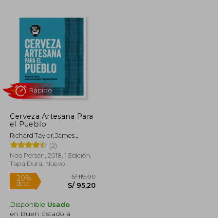
S/ 503,94
S/ 206,77
55%
dcto.
S/ 226,77
S/ 93,04
Cerveza Artesana Para
el Pueblo
Richard Taylor,James
Watt,Martin Dickie
(2)
Rápido
Neo Person, 2018, 1 Edición,
Tapa Dura, Nuevo
Disponible
Usado
en Buen Estado a