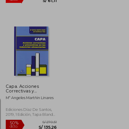
S/ 218,26
S/ 101,85
40%
dcto.
S/ 98,22
S/ 61,11
Capa. Acciones
Correctivas y
Preventivas en las
Mª Angeles Martñin Linares
Industrias Alimentarias
Ediciones Díaz De Santos,
2019, 1 Edición, Tapa Blanda,
Nuevo