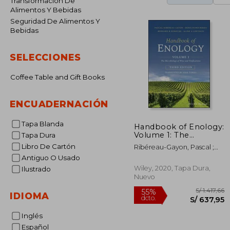
Transformación De
Alimentos Y Bebidas
Seguridad De Alimentos Y
Bebidas
SELECCIONES
Coffee Table and Gift Books
ENCUADERNACIÓN
Tapa Blanda
Handbook of Enology:
Volume 1: The
Tapa Dura
Microbiology of Wine
Libro De Cartón
Ribéreau-Gayon, Pascal ;
and Vinifications (en
Dubourdieu, Denis ;
Antiguo O Usado
Inglés)
Donèche, Bernard B.
Wiley, 2020, Tapa Dura,
Ilustrado
Nuevo
IDIOMA
Inglés
Español