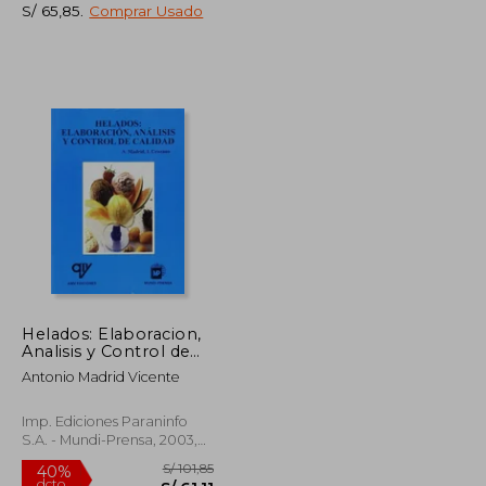
S/ 65,85
.
Comprar Usado
S/ 422,59
S/ 119,00
20%
dcto.
S/ 190,17
S/ 95,20
Helados: Elaboracion,
Analisis y Control de
Calidad
Antonio Madrid Vicente
Imp. Ediciones Paraninfo
S.A. - Mundi-Prensa, 2003,
Tapa Blanda, Nuevo