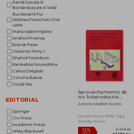
Ram&Oacute N
Border&Iacute A Vidal
Bundesamt Fur
S/
55%
Verbraucherschutz Und
dcto.
S/ 
Lebe
Maria Isabel Mijares
Andres Proensa
Brandt Peter
Gutierrez Tomy J
Shahidi Fereidoon
Benkeblia Noureddine
Carlos Delgado
Concha Baeza
Gould Wa
Aprovechamiento de
los Subproductos
EDITORIAL
Carnicos
Antonio Madrid Vicente
Springer
Mundi Prensa, 1998, Tapa
Crc Press
Blanda, Nuevo
Academic Press
Wiley Blackwell