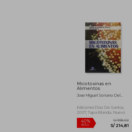
S/ 
55%
dcto.
S/ 
Micotoxinas en
Alimentos
Jose Miguel Soriano Del
Castillo
Ediciones Díaz De Santos,
2007, Tapa Blanda, Nuevo