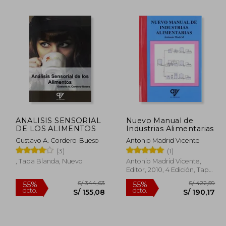
.417,66
S/ 230,75
55%
55%
dcto.
dcto.
37,95
S/ 103,84
ANALISIS SENSORIAL
Nuevo Manual de
DE LOS ALIMENTOS
Industrias Alimentarias
Gustavo A. Cordero-Bueso
Antonio Madrid Vicente
(3)
(1)
, Tapa Blanda, Nuevo
Antonio Madrid Vicente,
Editor, 2010, 4 Edición, Tapa
Blanda, Nuevo