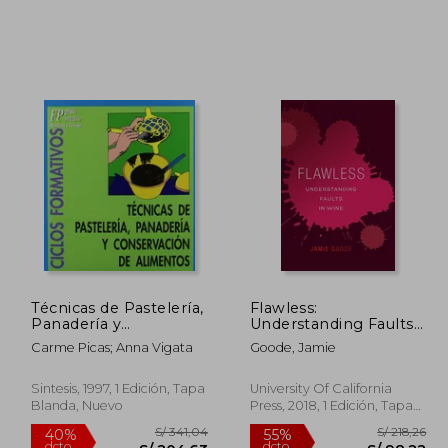
 387,79
S/ 344,63
55%
55%
dcto.
dcto.
174,51
S/ 155,08
Técnicas de Pastelería,
Flawless:
Panadería y
Understanding Faults
Conservación de
in Wine (en Inglés)
Carme Picas; Anna Vigata
Goode, Jamie
Alimentos
Sintesis, 1997, 1 Edición, Tapa
University Of California
Blanda, Nuevo
Press, 2018, 1 Edición, Tapa
Dura, Nuevo