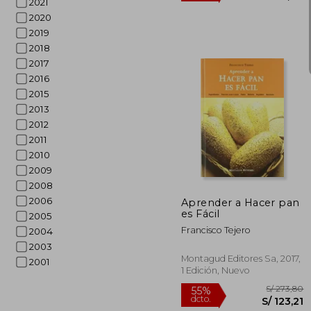
2021
2020
2019
2018
2017
2016
2015
2013
2012
2011
S/ 
2010
55%
dcto.
S/ 1
2009
2008
2006
Aprender a Hacer pan
es Fácil
2005
Francisco Tejero
2004
2003
Montagud Editores Sa, 2017,
2001
1 Edición, Nuevo