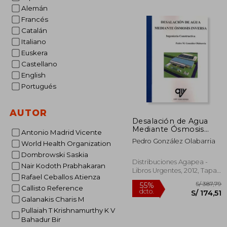
S/ 1
55%
Alemán
dcto.
S/ 6
Francés
Catalán
Italiano
Euskera
Castellano
English
Portugués
AUTOR
Desalación de Agua
Mediante Ósmosis
Antonio Madrid Vicente
Inversa
Pedro González Olabarria
World Health Organization
Dombrowski Saskia
Distribuciones Agapea -
Nair Kodoth Prabhakaran
Libros Urgentes, 2012, Tapa
Rafael Ceballos Atienza
Blanda, Nuevo
Callisto Reference
Galanakis Charis M
Pullaiah T Krishnamurthy K V
Bahadur Bir