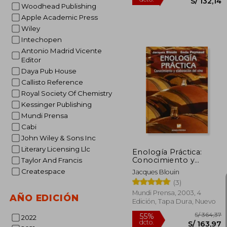
Woodhead Publishing
Apple Academic Press
Wiley
Intechopen
Antonio Madrid Vicente
Editor
Daya Pub House
Callisto Reference
S/
55%
Royal Society Of Chemistry
dcto.
S/ 
Kessinger Publishing
Mundi Prensa
Cabi
John Wiley & Sons Inc
Literary Licensing Llc
Enología Práctica:
Conocimiento y
Taylor And Francis
Elaboración del Vino.
Createspace
Jacques Blouin
(Enología, Viticultura)
(3)
Mundi Prensa, 2003, 4
AÑO EDICIÓN
Edición, Tapa Dura, Nuevo
2022