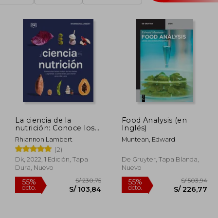
La ciencia de la
Food Analysis (en
nutrición: Conoce los
Inglés)
falsos mitos de las
Rhiannon Lambert
Muntean, Edward
dietas y aprende a
(2)
comer bien para tener
una vida
Dk, 2022, 1 Edición, Tapa
De Gruyter, Tapa Blanda,
Dura, Nuevo
Nuevo