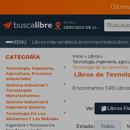
Últim
Enviar a
CERCADO DE LIMA, Lima
MENÚ
Libros más vendidos
Libros importados
Libros
Inicio
Libros
CATEGORÍA
Tecnología, ingeniería, agricu
Tecnología de los alimentos 
Tecnología, Ingeniería,
Libros de Tecnolo
Agricultura, Procesos
Industriales
Química Industrial Y
Encontramos 3.615 Libro
Tecnologías
Manufactureras
Química Industrial E
Ingeniería Química
Ver:
Libros Fí
Tecnología De Los
Alimentos Y Las Bebidas
Ingeniería Y Procesos De
Estado:
Todos
N