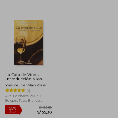
S/ 1.237,43
S/ 182,34
55%
dcto.
S/ 556,85
S/ 82,05
La Cata de Vinos:
Introducción a los
Vinos Franceses
Yves Meunier,Alain Rosier
(1)
Akal Ediciones, 2003, 1
Edición, Tapa Blanda,
Nuevo