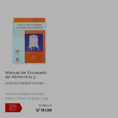
Manual de Envasado
de Alimentos y
S/ 173,64
S/ 122,89
55%
Bebidas
Antonio Madrid Vicente
dcto.
S/ 78,14
S/ 55,30
Antonio Madrid Vicente,
Editor, 2004, 1 Edición, Tapa
Blanda, Nuevo