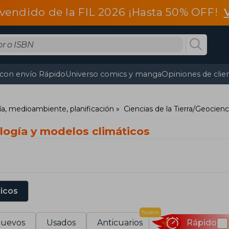
vendido de la FIL 2026 ¡Hasta 50% OFF!
 con envío Rápido
Universo comics y manga
Opiniones de clie
fía, medioambiente, planificación
Ciencias de la Tierra/Geocienc
logía y modelos climáticos
sicos
Nuevo
uevos
Usados
Anticuarios
Rápido