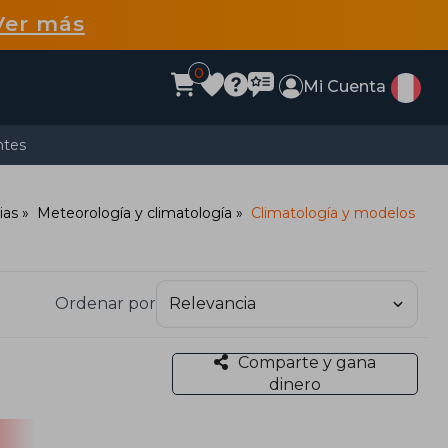
Ver más
0
Mi Cuenta
ntes
ias
Meteorología y climatología
Climatología y modelos
Ordenar por
Comparte y gana
dinero