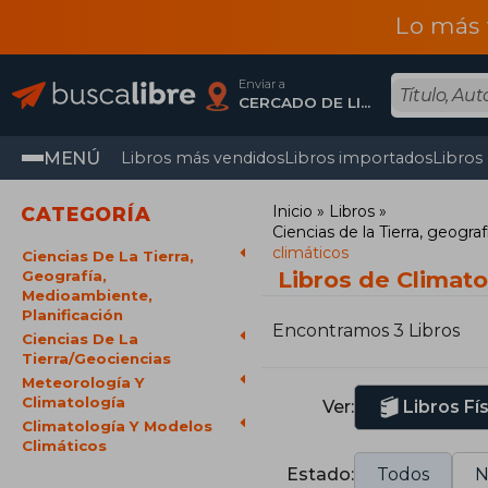
Lo más 
Enviar a
CERCADO DE LIMA, Lima
MENÚ
Libros más vendidos
Libros importados
Libros
Inicio
Libros
CATEGORÍA
Ciencias de la Tierra, geogra
climáticos
Ciencias De La Tierra,
Libros de Climato
Geografía,
Medioambiente,
Planificación
Encontramos 3 Libros
Ciencias De La
Tierra/Geociencias
Meteorología Y
Climatología
Ver:
Libros Fí
Climatología Y Modelos
Climáticos
Estado:
Todos
N