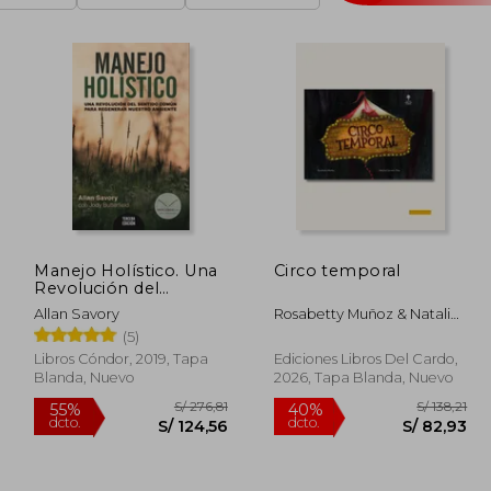
Manejo Holístico. Una
Circo temporal
Revolución del
Sentido Común Para
Allan Savory
Rosabetty Muñoz & Natalia
Regenerar Nuestro
Cárcamo
(5)
Ambiente - Allan
Savory; Jody
Libros Cóndor, 2019, Tapa
Ediciones Libros Del Cardo,
Butterfield - Libro
Blanda, Nuevo
2026, Tapa Blanda, Nuevo
Físico