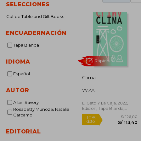
SELECCIONES
Coffee Table and Gift Books
ENCUADERNACIÓN
Tapa Blanda
IDIOMA
Español
Clima
Rápido
AUTOR
VV.AA.
Allan Savory
El Gato Y La Caja, 2022, 1
Edición, Tapa Blanda,
Rosabetty Munoz & Natalia
Nuevo
Carcamo
EDITORIAL