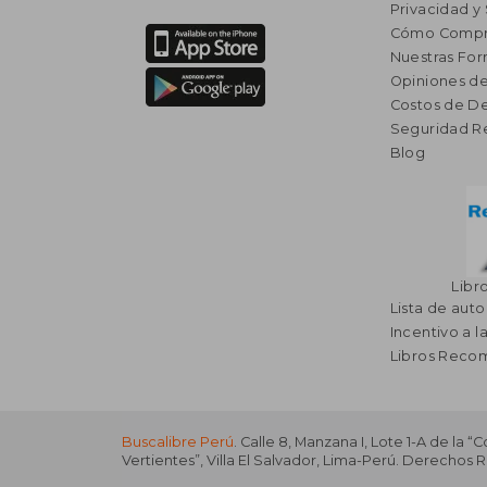
Privacidad y
Cómo Compr
Nuestras Fo
Opiniones de
Costos de D
Seguridad R
Blog
Libr
Lista de auto
Incentivo a l
Libros Rec
Buscalibre Perú
. Calle 8, Manzana I, Lote 1-A de la “
Vertientes”, Villa El Salvador, Lima-Perú. Derechos 