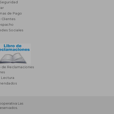
 Seguridad
ar
rmas de Pago
 Clientes
espacho
edes Sociales
o de Reclamaciones
res
a Lectura
omendados
Cooperativa Las
Reservados.