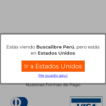
126,00
S/ 276,81
55%
40%
dcto.
dcto.
13,40
S/ 124,56
Estás viendo
Buscalibre Perú
, pero estás
en
Estados Unidos
Ir a Estados Unidos
Me quedo aquí
Nuestras Formas de Pago