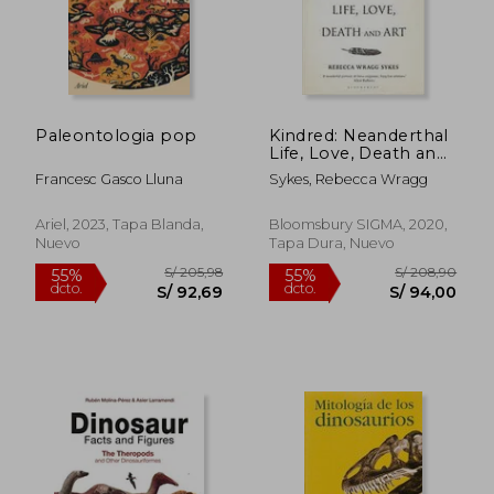
Paleontologia pop
Kindred: Neanderthal
Life, Love, Death and
art (Bloomsbury
Francesc Gasco Lluna
Sykes, Rebecca Wragg
Sigma) (en Inglés)
Ariel, 2023, Tapa Blanda,
Bloomsbury SIGMA, 2020,
Nuevo
Tapa Dura, Nuevo
S/ 264,60
S/ 191
40%
40%
dcto.
dcto.
S/ 158,76
S/ 115,