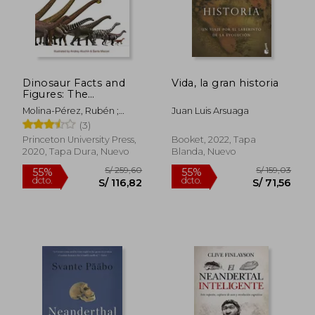
Dinosaur Facts and
Vida, la gran historia
Figures: The
Sauropods and Other
Molina-Pérez, Rubén ;
Juan Luis Arsuaga
Sauropodomorphs
Larramendi, Asier ;
(3)
(en Inglés)
Donaghey, Joan
Princeton University Press,
Booket, 2022, Tapa
2020, Tapa Dura, Nuevo
Blanda, Nuevo
S/ 259,60
S/ 159,
55%
55%
dcto.
dcto.
S/ 116,82
S/ 71,