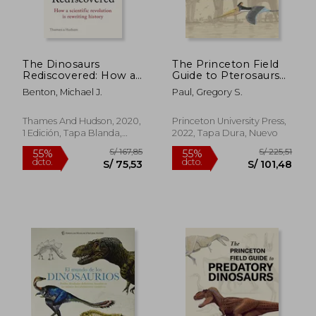
S/ 258,18
S/ 259,
55%
55%
dcto.
dcto.
S/ 116,18
S/ 116,
The Dinosaurs
The Princeton Field
Rediscovered: How a
Guide to Pterosaurs
Scientific Revolution
(Princeton Field
Benton, Michael J.
Paul, Gregory S.
is Rewriting History
Guides, 155) (en
(en Inglés)
Inglés)
Thames And Hudson, 2020,
Princeton University Press,
1 Edición, Tapa Blanda,
2022, Tapa Dura, Nuevo
Nuevo