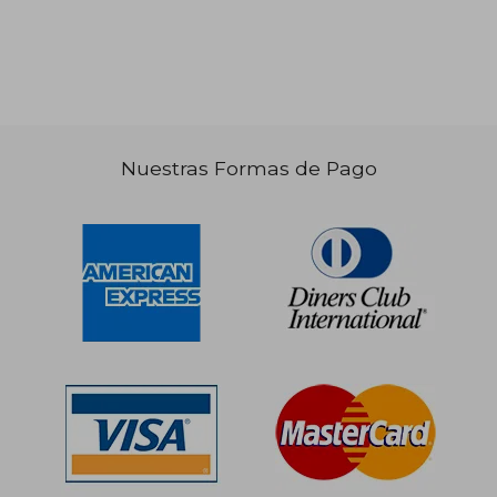
Nuestras Formas de Pago
S/ 589,67
S/ 185
55%
55%
dcto.
dcto.
S/ 265,35
S/ 83,