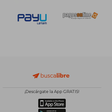
S/ 159,14
S/ 176
55%
55%
dcto.
dcto.
S/ 71,61
S/ 79,
¡Descárgate la App GRATIS!