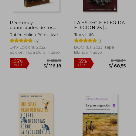
Récords y
LA ESPECIE ELEGIDA
curiosidades de los
EDICION 25║
dinosaurios:
ANIVERSARIO
Rubén Molina-Pérez; Asier
JUAN LUIS
Saurópodos y otros
Larramendi
ARSUAGA/IGNACIO
(4)
(1)
sauropodomorfos
S/ 167,85
S/ 225
55%
55%
MARTINEZ
dcto.
dcto.
Lynx Edicions, 2022, 1
BOOKET, 2023, Tapa
S/ 75,53
S/ 101,
Edición, Tapa Dura, Nuevo
Blanda, Nuevo