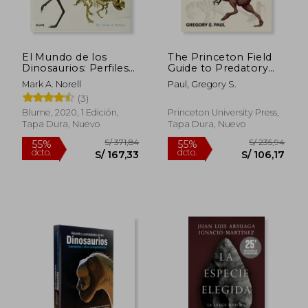
El Mundo de los
The Princeton Field
S/ 177,70
S/ 383,
Dinosaurios: Perfiles
Guide to Predatory
55%
55%
Detallados Definitivos,
Dinosaurs (en Inglés)
dcto.
dcto.
S/ 79,97
S/ 172,
Mark A. Norell
Paul, Gregory S.
Basados en los
(3)
Últimos
Descubrimientos
Blume, 2020, 1 Edición,
Princeton University Press,
Científicos
Tapa Dura, Nuevo
Tapa Dura, Nuevo