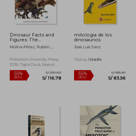
Dinosaur Facts and
mitologia de los
Figures: The
dinosaurios
Theropods and Other
Molina-Pérez, Rubén ;
Jose Luis Sanz
Dinosauriformes (en
Larramendi, Asier ;
Inglés)
Connolly, David
Princeton University Press,
Taurus,
Usado
2019, Tapa Dura, Nuevo
S/ 205,98
S/ 208,
55%
55%
dcto.
dcto.
S/ 92,69
S/ 94,