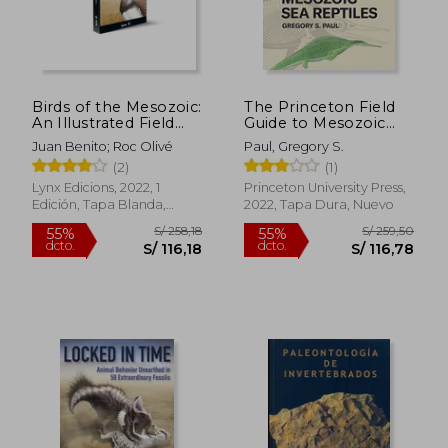
Birds of the Mesozoic:
The Princeton Field
An Illustrated Field
Guide to Mesozoic
Guide (en Inglés)
sea Reptiles (en
Juan Benito; Roc Olivé
Paul, Gregory S.
Inglés)
(2)
(1)
Lynx Edicions, 2022, 1
Princeton University Press,
Edición, Tapa Blanda,
2022, Tapa Dura, Nuevo
Nuevo