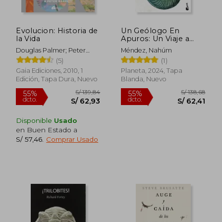
Evolucion: Historia de
Un Geólogo En
la Vida
Apuros: Un Viaje a
Través del Tiempo Y
Douglas Palmer; Peter
Méndez, Nahúm
Hacia Lo Más
Barrett
(5)
(1)
Profundo de la Tierra
/ A Geologist in
Gaia Ediciones, 2010, 1
Planeta, 2024, Tapa
Trouble: A Journey
Edición, Tapa Dura, Nuevo
Blanda, Nuevo
Through Time and
Deep Into
S/ 276,50
S/ 315
55%
55%
dcto.
dcto.
S/ 124,42
S/ 141,
Disponible
Usado
en Buen Estado a
S/ 57,46
.
Comprar Usado