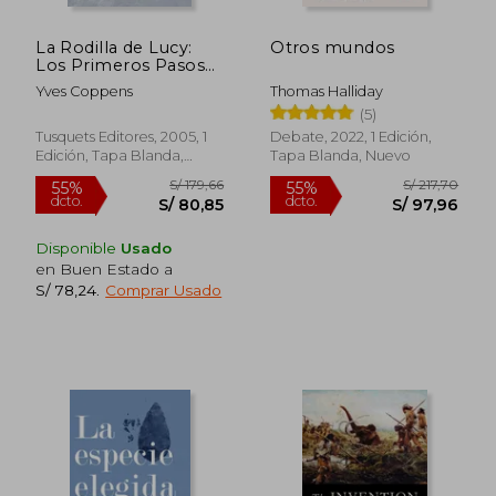
La Rodilla de Lucy:
Otros mundos
Los Primeros Pasos
Hacia la Humanidad
Yves Coppens
Thomas Halliday
(5)
Tusquets Editores, 2005, 1
Debate, 2022, 1 Edición,
Edición, Tapa Blanda,
Tapa Blanda, Nuevo
Nuevo
Disponible
Usado
en Buen Estado a
S/ 78,24
.
Comprar Usado
S/ 189,25
S/ 186
55%
55%
dcto.
dcto.
S/ 85,16
S/ 84,