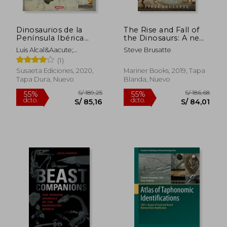
Dinosaurios de la
The Rise and Fall of
Península Ibérica
the Dinosaurs: A new
(Dinosaurios de la
History of Their Lost
Luis Alcal&Aacute;
Steve Brusatte
Penísula Ibérica)
World (en Inglés)
Mart&Iacute;Nez
(1)
Susaeta Ediciones, 2020,
Mariner Books, 2019, Tapa
Tapa Dura, Nuevo
Blanda, Nuevo
S/ 258,18
S/ 152
55%
55%
dcto.
dcto.
S/ 116,18
S/ 68,