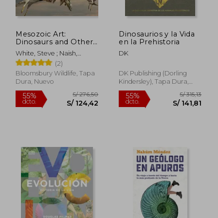
Mesozoic Art:
Dinosaurios y la Vida
Dinosaurs and Other
en la Prehistoria
Ancient Animals in art
White, Steve ; Naish,
DK
(en Inglés)
Darren
(2)
Bloomsbury Wildlife, Tapa
DK Publishing (Dorling
Dura, Nuevo
Kindersley), Tapa Dura,
S/ 152,67
S/ 231,
55%
55%
Nuevo
dcto.
dcto.
S/ 68,70
S/ 104,