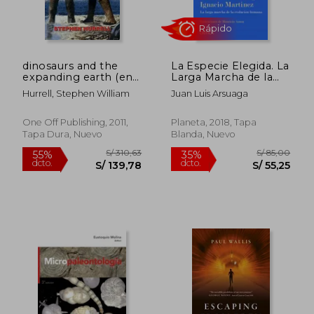
S/ 296,89
S/ 589,
55%
55%
dcto.
dcto.
S/ 133,60
S/ 265,
dinosaurs and the
La Especie Elegida. La
expanding earth (en
Larga Marcha de la
Inglés)
Evolución Humana
Hurrell, Stephen William
Juan Luis Arsuaga
(en Inglés)
One Off Publishing, 2011,
Planeta, 2018, Tapa
Tapa Dura, Nuevo
Blanda, Nuevo
Rápido