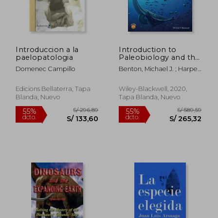
S/ 156,26
S/ 215
55%
55%
dcto.
dcto.
S/ 70,32
S/ 97,
Introduccion a la
Introduction to
paelopatologia
Paleobiology and the
Fossil Record (en
Domenec Campillo
Benton, Michael J. ; Harper,
Inglés)
David A. T.
Edicions Bellaterra, Tapa
Wiley-Blackwell, 2020,
Blanda, Nuevo
Tapa Blanda, Nuevo