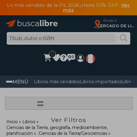
Lo más vendido de la FIL 2026 ¡Hasta 50% OFF!
Ver
más
Enviar a
CERCADO DE LIMA, Lima
0
MENÚ
Libros más vendidos
Libros importados
Libros
=
Ver Filtros
Inicio
Libros
Ciencias de la Tierra, geografía, medioambiente,
planificación
Ciencias de la Tierra/Geociencias