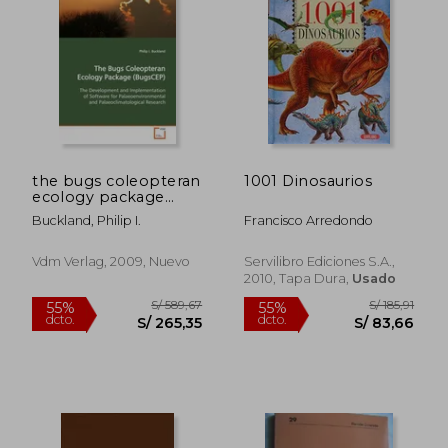
the bugs coleopteran
1001 Dinosaurios
ecology package
(bugscep) (en Inglés)
Buckland, Philip I.
Francisco Arredondo
Vdm Verlag, 2009, Nuevo
Servilibro Ediciones S.A.,
2010, Tapa Dura,
Usado
S/ 179,66
S/ 217,
55%
55%
dcto.
dcto.
S/ 80,85
S/ 97,