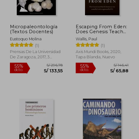
Micropaleontología
Escaping From Eden:
S/ 310,63
S/ 85,
55%
35%
(Textos Docentes)
Does Genesis Teach
dcto.
dcto.
S/ 139,78
S/ 55,
That the Human Race
Eustoquo Molina
Wallis, Paul
was Created by god
(1)
(1)
or Engineered by
Ets? (en Inglés)
Prensas De La Universidad
Axis Mundi Books, 2020,
De Zaragoza, 2017, 3
Tapa Blanda, Nuevo
Edición, Tapa Blanda,
Nuevo