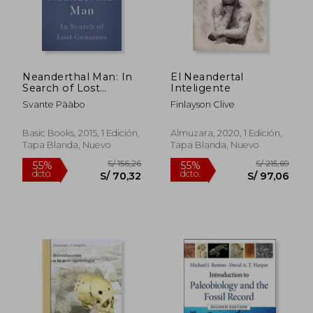
Neanderthal Man: In
El Neandertal
Search of Lost
Inteligente
Genomes (en Inglés)
Svante Pääbo
Finlayson Clive
Basic Books, 2015, 1 Edición,
Almuzara, 2020, 1 Edición,
Tapa Blanda, Nuevo
Tapa Blanda, Nuevo