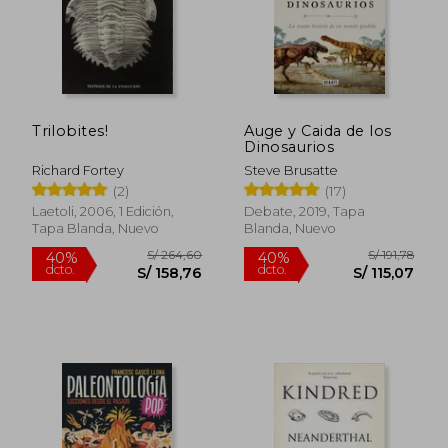
Trilobites!
Auge y Caida de los
Dinosaurios
Richard Fortey
Steve Brusatte
(2)
(17)
Laetoli, 2006, 1 Edición,
Debate, 2019, Tapa
Tapa Blanda, Nuevo
Blanda, Nuevo
S/ 139,84
S/ 138
55%
55%
dcto.
dcto.
S/ 62,93
S/ 62,