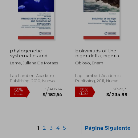
S/ 212,79
S/ 225,
55%
55%
dcto.
dcto.
S/ 95,75
S/ 101,
phylogenetic
bolivinitids of the
systematics and
niger delta, nigeria
evolution of
(en Inglés)
Leme, Juliana De Moraes
Obiosio, Enam
conulariids (en Inglés)
Lap Lambert Academic
Lap Lambert Academic
Publishing, 2010, Nuevo
Publishing, 2011, Nuevo
1
2
3
4
5
Página Siguiente