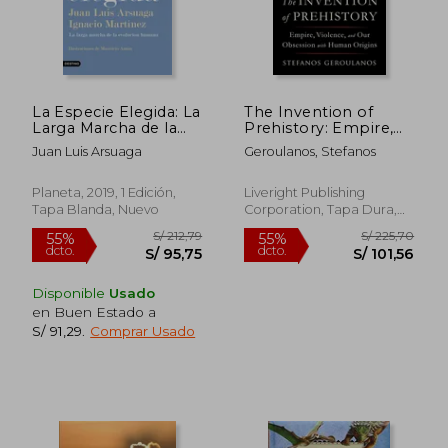
La Especie Elegida: La
The Invention of
Larga Marcha de la
Prehistory: Empire,
Evolución Humana
Violence, and Our
Juan Luis Arsuaga
Geroulanos, Stefanos
(Imago Mundi)
Obsession with
Human Origins (en
Inglés)
Planeta, 2019, 1 Edición,
Liveright Publishing
Tapa Blanda, Nuevo
Corporation, Tapa Dura,
Nuevo
Disponible
Usado
en Buen Estado a
S/ 91,29
.
Comprar Usado
S/ 308,37
S/ 768,
55%
55%
dcto.
dcto.
S/ 138,77
S/ 346,