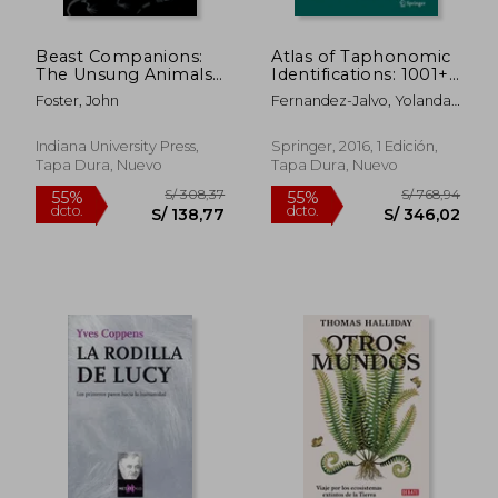
Beast Companions:
Atlas of Taphonomic
The Unsung Animals
Identifications: 1001+
of the Dinosaurs'
Images of Fossil and
Foster, John
Fernandez-Jalvo, Yolanda ;
World (en Inglés)
Recent Mammal
Andrews, Peter
Bone Modification
(en Inglés)
Indiana University Press,
Springer, 2016, 1 Edición,
Tapa Dura, Nuevo
Tapa Dura, Nuevo
S/ 154,49
S/ 205,
40%
55%
dcto.
dcto.
S/ 92,69
S/ 92,