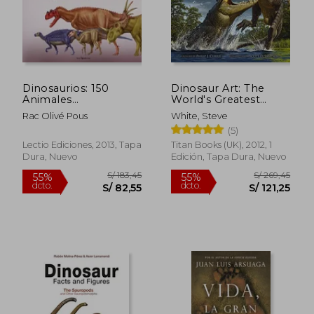
Dinosaurios: 150
Dinosaur Art: The
Animales
World's Greatest
Prehistóricos, de
Paleoart (en Inglés)
Rac Olivé Pous
White, Steve
Pequeños a Grandes
(5)
Lectio Ediciones, 2013, Tapa
Titan Books (UK), 2012, 1
Dura, Nuevo
Edición, Tapa Dura, Nuevo
S/ 183,45
S/ 269,
55%
55%
dcto.
dcto.
S/ 82,55
S/ 121,