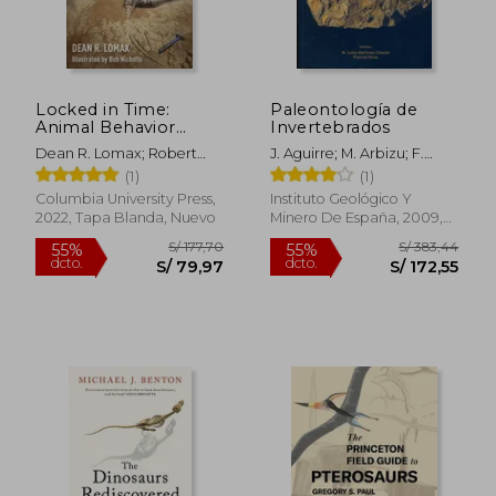
S/ 259,50
S/ 185
55%
55%
dcto.
dcto.
S/ 116,78
S/ 83,
Locked in Time:
Paleontología de
Animal Behavior
Invertebrados
Unearthed in 50
Dean R. Lomax; Robert
J. Aguirre; M. Arbizu; F.
Extraordinary Fossils
Nicholls
Álvarez; J. C. Braga; A.
(1)
(1)
(en Inglés)
Checa
Columbia University Press,
Instituto Geológico Y
2022, Tapa Blanda, Nuevo
Minero De España, 2009,
Tapa Blanda, Nuevo