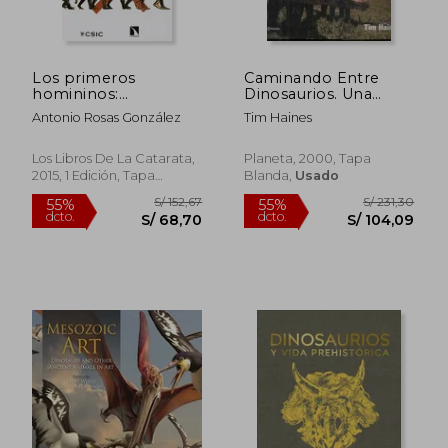
Los primeros
Caminando Entre
homininos:
Dinosaurios. Una
Paleontología
Historia Natural
Antonio Rosas González
Tim Haines
humana
S/ 296,78
S/ 146
55%
55%
dcto.
dcto.
S/ 133,55
S/ 65,
Los Libros De La Catarata,
Planeta, 2000, Tapa
2015, 1 Edición, Tapa
Blanda,
Usado
Blanda, Nuevo