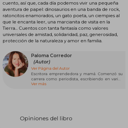
cuento, así que, cada día podemos vivir una pequeña
aventura de papel: dinosaurios en una banda de rock,
ratoncitos enamorados, un gato poeta, un ciempies al
que le encanta leer, una marcianita de visita en la
Tierra... Cuentos con tanta fantasía como valores
universales de amistad, solidaridad, paz, generosidad,
protección de la naturaleza y amor en familia.
Paloma Corredor
(Autor)
Ver Página del Autor
Escritora emprendedora y mamá. Comenzó su
carrera como periodista, escribiendo en varios
Ver más
diarios durante 10 años. Luego, lo dejó su tiempo
y libertad y empezó a escribir artículos y blogs
desde casa sobre salud holística, relaciones de
pareja o crecimiento personal en revistas como
Mujer hoy, ¡Hola!, Cosmopolitan, Woman, AR,
Yoga Journal o Psicología Práctica. Años
después comenzó a escribir en medios online.
Opiniones del libro