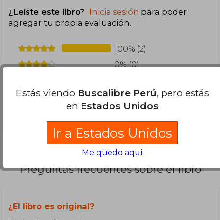
¿Leíste este libro?
Inicia sesión
para poder
agregar tu propia evaluación
.
100% (2)
0% (0)
0% (0)
Estás viendo
Buscalibre Perú
, pero estás
0% (0)
en
Estados Unidos
0% (0)
Ir a Estados Unidos
Me quedo aquí
Preguntas frecuentes sobre el libro
¿El libro es original?