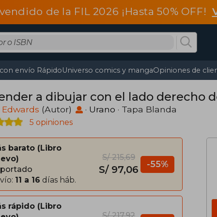
vendido de la FIL 2026 ¡Hasta 50% OFF!
 con envío Rápido
Universo comics y manga
Opiniones de clie
ender a dibujar con el lado derecho d
y Edwards
(Autor)
·
Urano
· Tapa Blanda
5 opiniones
s barato
Libro
S/ 215,69
evo
-55%
S/ 97,06
portado
vío:
11 a 16
días háb.
s rápido
Libro
S/ 217,92
evo