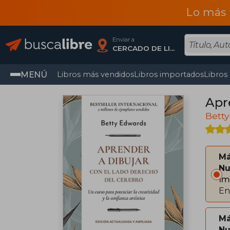
Lo más 
Enviar a
CERCADO DE LIMA, Lima
MENÚ
Libros más vendidos
Libros importados
Libros
Apr
Bett
Má
Nu
Im
En
Má
Nu