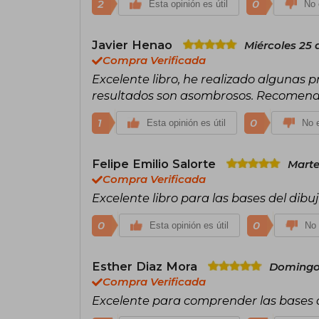
2
0
Esta opinión es útil
No 
Javier Henao
Miércoles 25 
Compra Verificada
Excelente libro, he realizado algunas p
resultados son asombrosos. Recomend
1
0
Esta opinión es útil
No e
Felipe Emilio Salorte
Marte
Compra Verificada
Excelente libro para las bases del dibu
0
0
Esta opinión es útil
No 
Esther Diaz Mora
Domingo 
Compra Verificada
Excelente para comprender las bases d