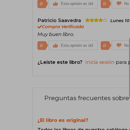
0
0
Esta opinión es útil
No 
Patricio Saavedra
Lunes 10
Compra Verificada
Muy buen libro.
0
0
Esta opinión es útil
No 
¿Leíste este libro?
Inicia sesión
para 
Preguntas frecuentes sobre 
¿El libro es original?
Todos los libros de nuestro catálogo 