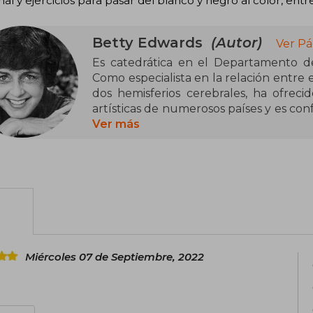
al y ejercicios para pasar del blanco y negro al color, en
Betty Edwards
(Autor)
Ver Pá
Es catedrática en el Departamento de 
Como especialista en la relación entre e
dos hemisferios cerebrales, ha ofreci
artísticas de numerosos países y es co
Walt Disney o Apple. Es conocida e
Ver más
Aprender a dibujar con el lado derec
diecisiete idiomas con el que han emp
que se ha convertido en una obra d
profesionales.
Miércoles 07 de Septiembre, 2022