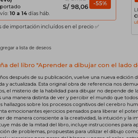
-55%
S/ 98,06
portado
L
vío:
10 a 14
días háb.
C
u
s de importación incluídos en el precio ✅
gregar a lista de deseos
ña del libro "Aprender a dibujar con el lado 
ños después de su publicación, vuelve una nueva edición d
da y actualizada. Esta original obra de referencia nos demu
, el misterio de la habilidad para dibujar no depende de la 
 una manera distinta de ver y percibir el mundo que todos
s hallazgos sobre los procesos cognitivos del cerebro hum
ta emocionantes ejercicios pensados para liberar el poten
r de manera consciente a la creatividad, la intuición y la i
tuye más de la mitad del libro, incluye instrucciones para apl
ción de problemas, propuestas para utilizar el dibujo co