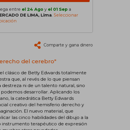
lega entre
el 24 Ago
y
el 01 Sep
a
ERCADO DE LIMA, Lima
.
Seleccionar
bicación
Comparte y gana dinero
derecho del cerebro"
el clásico de Betty Edwards totalmente
estra que, al revés de lo que piensan
destreza ni de un talento natural, sino
 podemos desarrollar. Aplicando los
ano, la catedrática Betty Edwards
cial creativo del hemisferio derecho y
maginación. El nuevo material, que
icar las cinco habilidades del dibujo a la
mo instrumento terapéutico de expresión