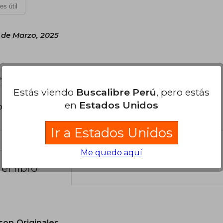
es útil
 de Marzo, 2025
es útil
Estás viendo
Buscalibre Perú
, pero estás
en
Estados Unidos
poder agregar tu propia evaluación
.
Ir a Estados Unidos
Me quedo aquí
el libro
son Originales.