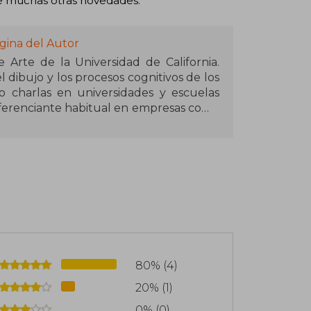
tre muchas otras novedades.
gina del Autor
Arte de la Universidad de California.
l dibujo y los procesos cognitivos de los
do charlas en universidades y escuelas
nferenciante habitual en empresas como
n todo el mundo por el superventas
ho del cerebro, un manual traducido a
ezado a dibujar millones de personas y
e referencia entre artistas y otros
80% (4)
20% (1)
0% (0)