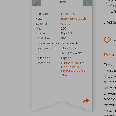
Im
En
Formato
Libro Físico
Autor
Betty Edwards
Costo
Editorial
Urano
Año
2021
Idioma
Español
N° páginas
320
A
Encuadernación
Tapa Blanda
Dimensiones
18 x 23 cm
ISBN13
9788417694210
Rese
Editado en
España
Categorías
Dibujo Y Dibujos
Diez a
Manuales De
revisa
Pintura, Dibujo Y
Arte
muchos
que es
último
presen
accede
consti
resolu