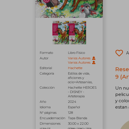
A
Formato
Libro Físico
Autor
Varios Autores
Varios Autores
Rese
Editorial
Hachette
Categoría
Estilos de vida,
9 (Ar
aficiones y
ocio>Artesanías,
Un nue
Colección
Hachette HEROES
- DISNEY -
pelicu
Arteterapia
y colo
Año
2024
estan 
Idioma
Español
N° páginas
128
Encuadernación
Tapa Blanda
Dimensiones
30.00 x 22.00
ISBN13
9788419804358