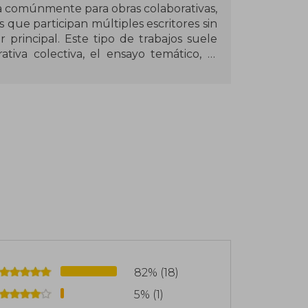
iza comúnmente para obras colaborativas,
s que participan múltiples escritores sin
rincipal. Este tipo de trabajos suele
iva colectiva, el ensayo temático, la
mente, en manuales o recopilaciones
ede variar desde libros de texto hasta
el contexto editorial.
ajo este rótulo incluyen Manual de
es extraordinarias (antología, 2008) y
 (2020), entre muchas otras. Dado que
ersona concreta, no puede atribuirse la
ectivo, aunque las obras en sí a veces
cadémicas o editoriales.
82% (18)
5% (1)