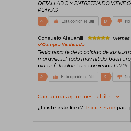
DETALLADO Y ENTRETENIDO VIENE 
PLANAS
4
0
Esta opinión es útil
No 
Consuelo Aleuanlli
Viernes
Compra Verificada
Tenia poca fe de la calidad de las ilust
maravilloso!, todo muy nitido, buen gr
pintar full color! Lo recomiendo 100 %
2
0
Esta opinión es útil
No 
Cargar más opiniones del libro
¿Leíste este libro?
Inicia sesión
para 