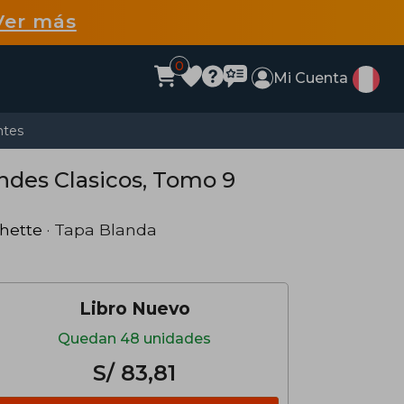
Ver más
0
Mi Cuenta
ntes
andes Clasicos, Tomo 9
hette
· Tapa Blanda
Libro Nuevo
Quedan 48 unidades
S/ 83,81