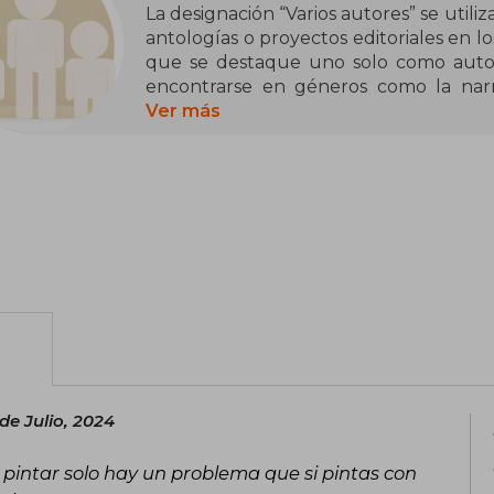
La designación “Varios autores” se util
antologías o proyectos editoriales en lo
que se destaque uno solo como autor p
encontrarse en géneros como la narrat
investigación académica y, especial
Ver más
pedagógicas. La autoría compartida pu
recopilaciones literarias, dependiendo d
Algunas obras conocidas firmadas b
cuidados paliativos (2021), Narracion
Introducción a las ciencias sociales
"Varios autores" no representa a una p
obtención de premios a este nombre col
han sido reconocidas por instituciones a
de Julio, 2024
de pintar solo hay un problema que si pintas con