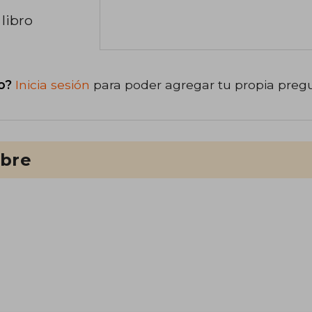
libro
o?
Inicia sesión
para poder agregar tu propia preg
ibre