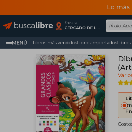
Lo más 
Enviar a
CERCADO DE LIMA, Lima
MENÚ
Libros más vendidos
Libros importados
Libros
Dib
(Art
Vario
Li
Im
En
Costo