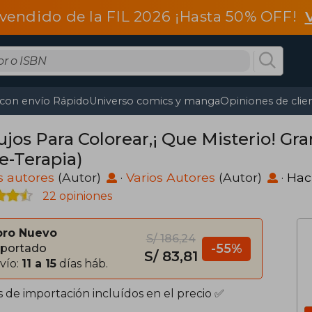
vendido de la FIL 2026 ¡Hasta 50% OFF!
 con envío Rápido
Universo comics y manga
Opiniones de clie
ujos Para Colorear,¡ Que Misterio! Gr
e-Terapia)
s autores
(Autor)
·
Varios Autores
(Autor)
·
Hac
22 opiniones
bro Nuevo
S/ 186,24
-55%
portado
S/ 83,81
vío:
11 a 15
días háb.
s de importación incluídos en el precio ✅