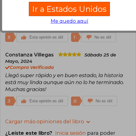
Compra Verificada
Ir a Estados Unidos
Hermoso libro e historia. Lamentablemente tiene
muchos errores ortográficos, y faltan palabras,
Me quedo aquí
que interrumpen su lectura.
5
1
Esta opinión es útil
No es útil
Constanza Villegas
Sábado 25 de
Mayo, 2024
Compra Verificada
Llegó super rápido y en buen estado, la historia
está muy linda aunque aún no lo he terminado.
Muchas gracias!
3
0
Esta opinión es útil
No es útil
Cargar más opiniones del libro
¿Leíste este libro?
Inicia sesión
para poder