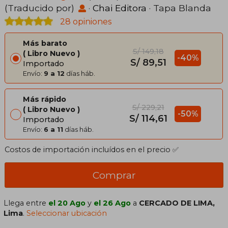
(Traducido por)
·
Chai Editora
· Tapa Blanda
28 opiniones
Más barato
S/ 149,18
Libro Nuevo
-40%
S/ 89,51
Importado
Envío:
9 a 12
días háb.
Más rápido
S/ 229,21
Libro Nuevo
-50%
S/ 114,61
Importado
Envío:
6 a 11
días háb.
Costos de importación incluídos en el precio ✅
Comprar
Llega entre
el 20 Ago
y
el 26 Ago
a
CERCADO DE LIMA,
Lima
.
Seleccionar ubicación