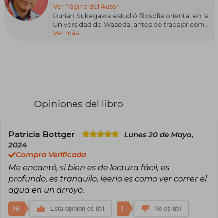
Ver Página del Autor
Durian Sukegawa estudió filosofía oriental en la
Universidad de Waseda, antes de trabajar como
Ver más
periodista en Berlín y Camboya a principios de
los años 90. Ha escrito numerosos libros y
ensayos, programas de televisión y películas.
Vive en Tokio.
Opiniones del libro
Patricia Bottger
Lunes 20 de Mayo,
2024
Compra Verificada
Me encantó, si bien es de lectura fácil, es
profundo, es tranquilo, leerlo es como ver correr el
agua en un arroyo.
16
1
Esta opinión es útil
No es útil