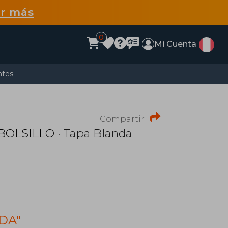
r más
0
Mi Cuenta
ntes
Compartir
BOLSILLO
· Tapa Blanda
ADA"