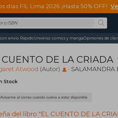
os días FIL Lima 2026 ¡Hasta 50% OFF!
Ve
 con envío Rápido
Universo comics y manga
Opiniones de clie
 CUENTO DE LA CRIADA
garet Atwood
(Autor)
·
SALAMANDRA 
in Stock
Avisarme al correo cuando vuelva a estar disponible
eña del libro "EL CUENTO DE LA CRI