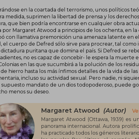
ándose en la coartada del terrorismo, unos políticos teó
ra medida, suprimen la libertad de prensa y los derechos
ura, que bien podría encontrarse en cualquier obra actua
ta por Margaret Atwood a principios de los ochenta, en l
ipó con llamativa premonición una amenaza latente en e
, el cuerpo de Defred sólo sirve para procrear, tal como
 dictadura puritana que domina el país. Si Defred se rebe
dientes, no es capaz de concebir- le espera la muerte en
olonias en las que sucumbirá a la polución de los residuo
e hierro hasta los más ínfimos detalles de la vida de las
ntaria, incluso su actividad sexual. Pero nadie, ni siqu
el supuesto mandato de un dios todopoderoso, puede go
ho menos su deseo.
Margaret Atwood
(Autor)
Ve
Margaret Atwood (Ottawa, 1939) es una 
panorama internacional. Autora prolífi
ha practicado todos los géneros literar