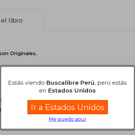
el libro
son Originales.
?
Estás viendo
Buscalibre Perú
, pero estás
en
Estados Unidos
libro?
Ir a Estados Unidos
s Tapa Blanda.
Me quedo aquí