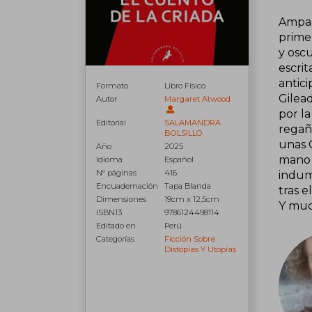
Ampar
prime
y osc
escri
antic
Formato
Libro Físico
Gilead
Autor
Margaret Atwood
por la
Editorial
SALAMANDRA
regaña
BOLSILLO
unas C
Año
2025
mano d
Idioma
Español
N° páginas
416
indume
Encuadernación
Tapa Blanda
tras 
Dimensiones
19cm x 12,5cm
Y muc
ISBN13
9786124498114
Editado en
Perú
Categorías
Ficción Sobre
Distopías Y Utopías