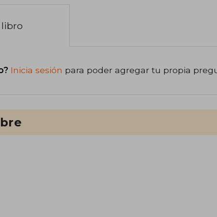
libro
o?
Inicia sesión
para poder agregar tu propia preg
ibre