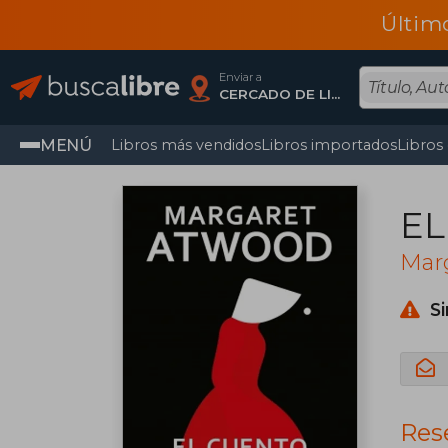
Últim
Enviar a
CERCADO DE LIMA, Lima
MENÚ
Libros más vendidos
Libros importados
Libros
EL
Mar
S
Res