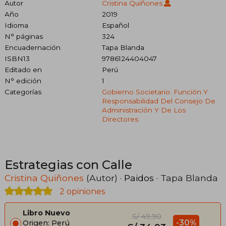
Autor
Cristina Quiñones
Año
2019
Idioma
Español
N° páginas
324
Encuadernación
Tapa Blanda
ISBN13
9786124404047
Editado en
Perú
N° edición
1
Categorías
Gobierno Societario: Función Y
Responsabilidad Del Consejo De
Administración Y De Los
Directores
Estrategias con Calle
Cristina Quiñones
(Autor) ·
Paidos
· Tapa Blanda
2 opiniones
Libro Nuevo
S/ 49,90
-30%
Origen: Perú