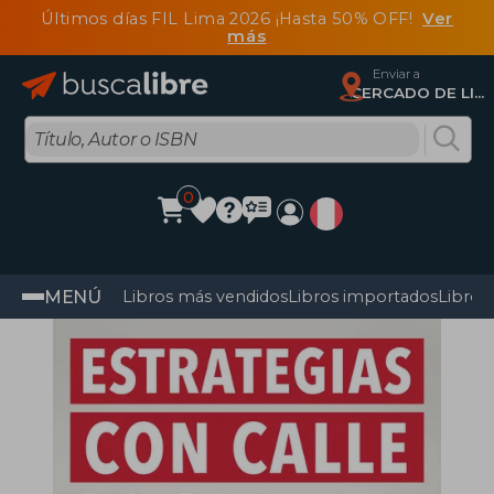
Últimos días FIL Lima 2026 ¡Hasta 50% OFF!
Ver
más
Enviar a
CERCADO DE LIMA, Lima
0
MENÚ
Libros más vendidos
Libros importados
Libros