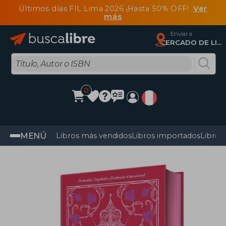
Últimos días FIL Lima 2026 ¡Hasta 50% OFF!
Ver
más
Enviar a
CERCADO DE LIMA, Lima
0
MENÚ
Libros más vendidos
Libros importados
Libros