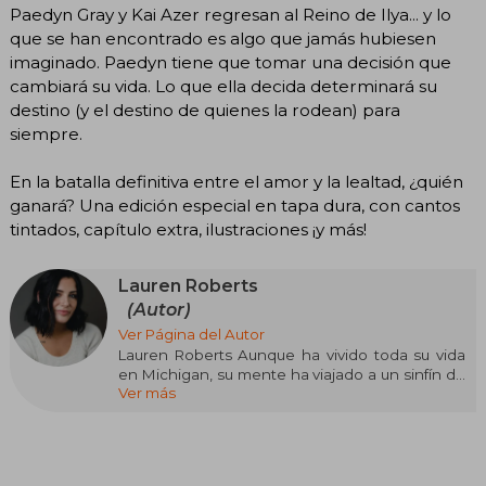
Paedyn Gray y Kai Azer regresan al Reino de Ilya... y lo
que se han encontrado es algo que jamás hubiesen
imaginado. Paedyn tiene que tomar una decisión que
cambiará su vida. Lo que ella decida determinará su
destino (y el destino de quienes la rodean) para
siempre.
En la batalla definitiva entre el amor y la lealtad, ¿quién
ganará? Una edición especial en tapa dura, con cantos
tintados, capítulo extra, ilustraciones ¡y más!
Lauren Roberts
(Autor)
Ver Página del Autor
Lauren Roberts Aunque ha vivido toda su vida
en Michigan, su mente ha viajado a un sinfín de
Ver más
mundos extraordinarios. Además de escribir
sobre ellos y sobre los romances nada vulgares
que viven sus habitantes, consigue colarse un
rato en estos reinos mágicos con el poder de la
lectura. Powerless, el primer libro de una trilogía,