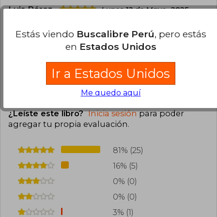
Luis Pérez
Lunes 12 de Mayo, 2025
Compra Verificada
Buena calidad del libro. Llegó en perfectas
Estás viendo
Buscalibre Perú
, pero estás
condiciones!
en
Estados Unidos
0
0
Esta opinión es útil
No es útil
Ir a Estados Unidos
Me quedo aquí
Cargar más opiniones del libro
¿Leíste este libro?
Inicia sesión
para poder
agregar tu propia evaluación
.
81% (25)
16% (5)
0% (0)
0% (0)
3% (1)