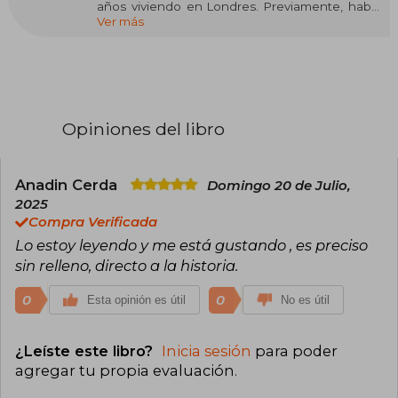
años viviendo en Londres. Previamente, había
Ver más
trabajado como psicóloga antes de empezar a
publicar novelas en sus treinta. Ahora vive en
Vermont con su marido y sus dos hijos, le gusta
pasar su tiempo libre visitando antiguos
cementerios y leyendo y viendo series de
ficción histórica.
Opiniones del libro
Anadin Cerda
Domingo 20 de Julio,
2025
Compra Verificada
Lo estoy leyendo y me está gustando , es preciso
sin relleno, directo a la historia.
0
0
Esta opinión es útil
No es útil
¿Leíste este libro?
Inicia sesión
para poder
agregar tu propia evaluación
.