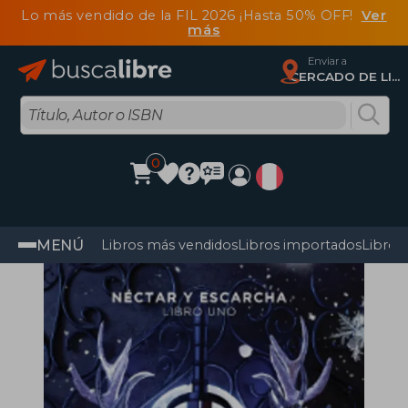
Lo más vendido de la FIL 2026 ¡Hasta 50% OFF!
Ver
más
Enviar a
CERCADO DE LIMA, Lima
0
MENÚ
Libros más vendidos
Libros importados
Libros