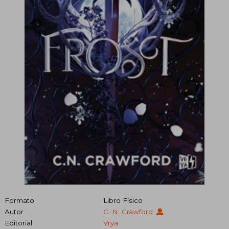
Formato
Libro Físico
Autor
C. N. Crawford
Editorial
Vrya