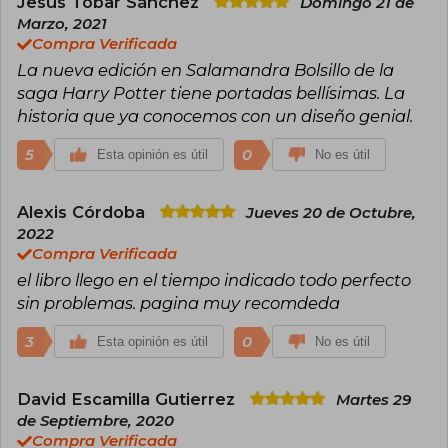
Jesús Tobar Sánchez
Domingo 21 de
con el cuento de hadas El ickabog, que primero
Marzo, 2021
publicó de forma gratuita en línea durante el
confinamiento; más tarde donó todos los
Compra Verificada
derechos de autor del libro para ayudar a los
La nueva edición en Salamandra Bolsillo de la
grupos vulnerables más afectados por la
saga Harry Potter tiene portadas bellísimas. La
pandemia de Covid-19. J.K. Rowling confiesa
que siempre quiso ser escritora. Vive en Escocia
historia que ya conocemos con un diseño genial.
con su familia.
5
0
Esta opinión es útil
No es útil
Alexis Córdoba
Jueves 20 de Octubre,
2022
Compra Verificada
el libro llego en el tiempo indicado todo perfecto
sin problemas. pagina muy recomdeda
3
0
Esta opinión es útil
No es útil
David Escamilla Gutierrez
Martes 29
de Septiembre, 2020
Compra Verificada