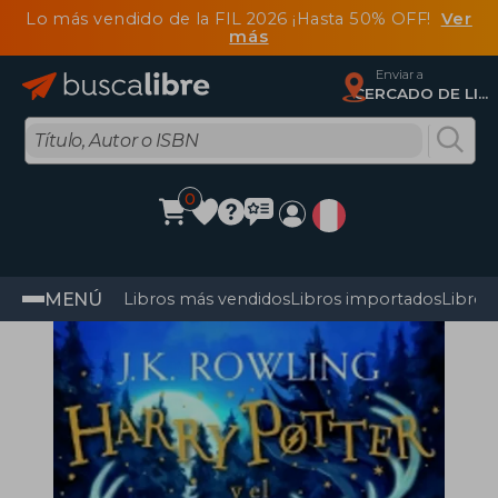
Lo más vendido de la FIL 2026 ¡Hasta 50% OFF!
Ver
más
Enviar a
CERCADO DE LIMA, Lima
0
MENÚ
Libros más vendidos
Libros importados
Libros