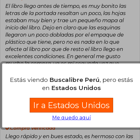
El libro llego antes de tiempo, es muy bonito las
letras de la portada resaltan un poco, las hojas
estaban muy bien y trae un pequeño mapa al
inicio del libro. Dejo en claro que las esquinas
llegaron un poco dobladas por el empaque de
plástico que tiene, pero no es nada en lo que
afecte al libro por que de resto el libro llego en
excelentes condiciones. En general me gusto
mucho la compra, ya es mi segunda vez que
compro por la pagina y aprovechando la
promoción, muy recomendado seguiré mirando
Estás viendo
Buscalibre Perú
, pero estás
mas libros
en
Estados Unidos
3
1
Esta opinión es útil
No es útil
Ir a Estados Unidos
María Mónica Alvear Villalobos
Me quedo aquí
Miércoles 29 de Septiembre, 2021
Compra Verificada
Llego rápido y en bues estado, es hermoso con las