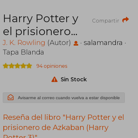
Harry Potter y
Compartir
el prisionero
de Azkaban
J. K. Rowling
(Autor)
·
salamandra
·
Tapa Blanda
(Harry Potter
94 opiniones
3)
Sin Stock
Avisarme al correo cuando vuelva a estar disponible
Reseña del libro "Harry Potter y el
prisionero de Azkaban (Harry
Potter 3)"