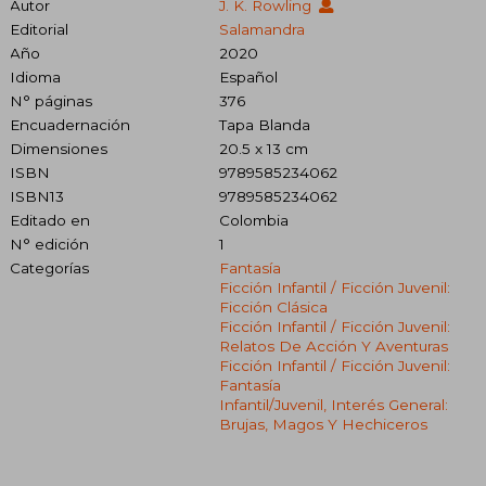
Autor
J. K. Rowling
Editorial
Salamandra
Año
2020
Idioma
Español
N° páginas
376
Encuadernación
Tapa Blanda
Dimensiones
20.5 x 13 cm
ISBN
9789585234062
ISBN13
9789585234062
Editado en
Colombia
N° edición
1
Categorías
Fantasía
Ficción Infantil / Ficción Juvenil:
Ficción Clásica
Ficción Infantil / Ficción Juvenil:
Relatos De Acción Y Aventuras
Ficción Infantil / Ficción Juvenil:
Fantasía
Infantil/juvenil, Interés General:
Brujas, Magos Y Hechiceros