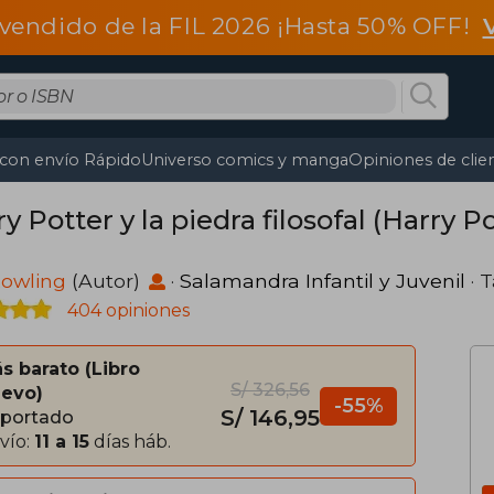
vendido de la FIL 2026 ¡Hasta 50% OFF!
 con envío Rápido
Universo comics y manga
Opiniones de clie
y Potter y la piedra filosofal (Harry
 Rowling
(Autor)
·
Salamandra Infantil y Juvenil
· 
404 opiniones
s barato
Libro
S/ 326,56
evo
-55%
S/ 146,95
portado
vío:
11 a 15
días háb.