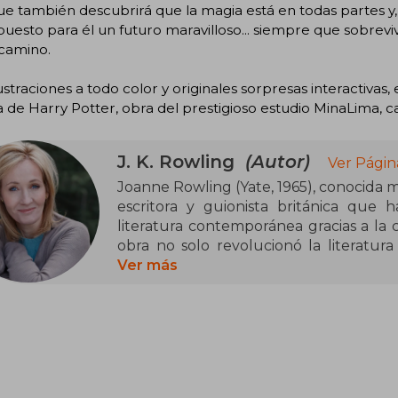
ue también descubrirá que la magia está en todas partes y,
puesto para él un futuro maravilloso... siempre que sobrevi
 camino.
ustraciones a todo color y originales sorpresas interactivas,
a de Harry Potter, obra del prestigioso estudio MinaLima, ca
J. K. Rowling
(Autor)
Ver Págin
Joanne Rowling (Yate, 1965), conocida 
escritora y guionista británica que
literatura contemporánea gracias a la 
obra no solo revolucionó la literatura 
convirtió en un fenómeno cultural glob
Ver más
estudió Filología y trabajó en div
Internacional. Fue durante un viaje e
Potter, que, tras superar dificultades
y la crianza en solitario de su hija, lo
editoriales. La saga de Harry Potter,
vendidos y traducida a múltiples idiom