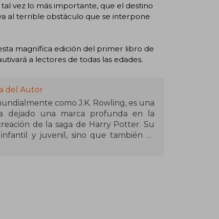
 tal vez lo más importante, que el destino
va al terrible obstáculo que se interpone
 esta magnífica edición del primer libro de
utivará a lectores de todas las edades.
a del Autor
mundialmente como J.K. Rowling, es una
 ha dejado una marca profunda en la
creación de la saga de Harry Potter. Su
infantil y juvenil, sino que también se
al. Antes de alcanzar el éxito, Rowling
ersos empleos, incluyendo Amnistía
n tren cuando surgió la idea de Harry
 personales como la pérdida de su madre
gró publicar en 1997 tras varios rechazos
 con más de 600 millones de ejemplares
as, es su obra más influyente. También