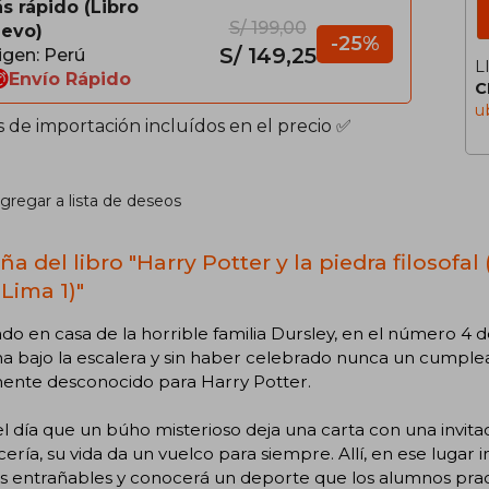
s rápido
Libro
S/ 199,00
evo
-25%
S/ 149,25
igen: Perú
L
Envío Rápido
C
u
s de importación incluídos en el precio ✅
gregar a lista de deseos
a del libro "Harry Potter y la piedra filosofal
Lima 1)"
ado en casa de la horrible familia Dursley, en el número 4
a bajo la escalera y sin haber celebrado nunca un cumplea
mente desconocido para Harry Potter.
l día que un búho misterioso deja una carta con una invit
ería, su vida da un vuelco para siempre. Allí, en ese lugar 
s entrañables y conocerá un deporte que los alumnos pra