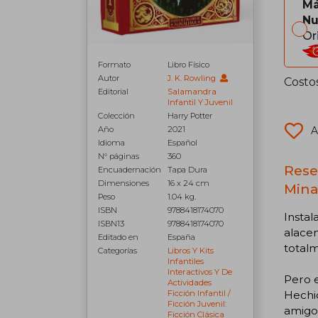
Má
Nu
Or
Formato
Libro Físico
Autor
J. K. Rowling
Costo
Editorial
Salamandra
Infantil Y Juvenil
Colección
Harry Potter
Año
2021
A
Idioma
Español
N° páginas
360
Reseñ
Encuadernación
Tapa Dura
Dimensiones
16 x 24 cm
Mina
Peso
1.04 kg.
ISBN
9788418174070
Instal
ISBN13
9788418174070
alacen
Editado en
España
total
Categorías
Libros Y Kits
Infantiles
Interactivos Y De
Pero e
Actividades
Ficción Infantil /
Hechic
Ficción Juvenil:
amigo
Ficción Clásica