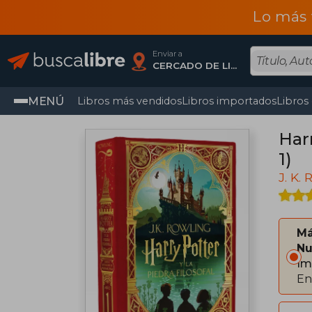
Lo más 
Enviar a
CERCADO DE LIMA, Lima
MENÚ
Libros más vendidos
Libros importados
Libros
Harr
1)
J. K.
Má
Nu
Im
En