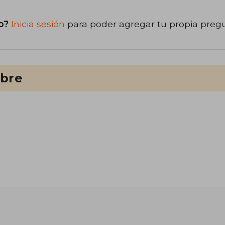
o?
Inicia sesión
para poder agregar tu propia preg
ibre