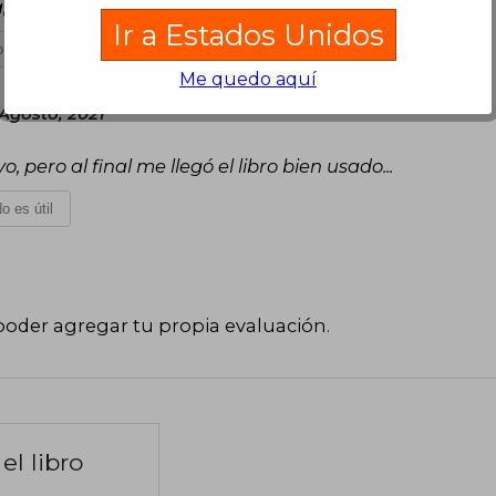
a, una hermosa pieza de colección literaria
Ir a Estados Unidos
 es útil
Me quedo aquí
 Agosto, 2021
ero al final me llegó el libro bien usado...
o es útil
poder agregar tu propia evaluación
.
el libro