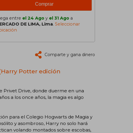
Comprar
lega entre
el 24 Ago
y
el 31 Ago
a
ERCADO DE LIMA, Lima
.
Seleccionar
bicación
Comparte y gana dinero
 (Harry Potter edición
 de Privet Drive, donde duerme en una
ños a los once años, la magia es algo
ación para el Colegio Hogwarts de Magia y
insólito y asombroso, Harry no solo hará
ctican volando montados sobre escobas,