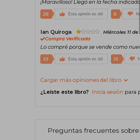
¡Maravilloso! Llegó en la fecha indicad
26
6
Esta opinión es útil
No
Ian Quiroga
Miércoles 11 de
Compra Verificada
Lo compré porque se vende como nuevo, p
33
15
Esta opinión es útil
N
Cargar más opiniones del libro
¿Leíste este libro?
Inicia sesión
para 
Preguntas frecuentes sobre 