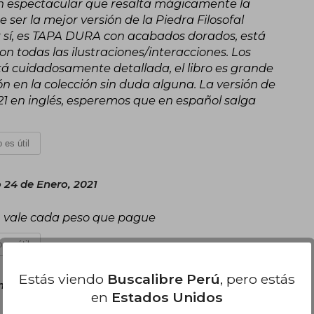
ión espectacular que resalta mágicamente la
be ser la mejor versión de la Piedra Filosofal
or sí, es TAPA DURA con acabados dorados, está
todas las ilustraciones/interacciones. Los
stá cuidadosamente detallada, el libro es grande
ón en la colección sin duda alguna. La versión de
21 en inglés, esperemos que en español salga
 es útil
24 de Enero, 2021
, vale cada peso que pague
 es útil
Estás viendo
Buscalibre Perú
, pero estás
nes 22 de Marzo, 2021
en
Estados Unidos