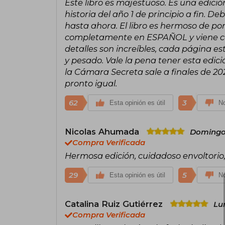
Este libro es majestuoso. Es una edic
historia del año 1 de principio a fin. De
hasta ahora. El libro es hermoso de p
completamente en ESPAÑOL y viene con 
detalles son increíbles, cada página e
y pesado. Vale la pena tener esta edici
la Cámara Secreta sale a finales de 20
pronto igual.
62
3
Esta opinión es útil
No
Nicolas Ahumada
Domingo 
Compra Verificada
Hermosa edición, cuidadoso envoltorio
29
5
Esta opinión es útil
No
Catalina Ruiz Gutiérrez
Lu
Compra Verificada