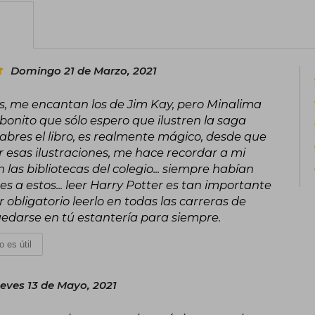
escribe novela negra bajo el seudó
versatilidad como autora.
En 2020, J.K. Rowling volvió a escribi
Domingo 21 de Marzo, 2021
ickabog, que primero publicó de f
confinamiento; más tarde donó todos 
os, me encantan los de Jim Kay, pero Minalima
ayudar a los grupos vulnerables más a
onito que sólo espero que ilustren la saga
J.K. Rowling confiesa que siempre quis
 abres el libro, es realmente mágico, desde que
familia.
er esas ilustraciones, me hace recordar a mi
 las bibliotecas del colegio... siempre habían
res a estos... leer Harry Potter es tan importante
r obligatorio leerlo en todas las carreras de
 quedarse en tú estantería para siempre.
o es útil
eves 13 de Mayo, 2021