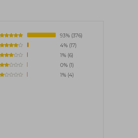
nimo Robert Galbraith, mostrando su
r para niños con el cuento de hadas El
orma gratuita en línea durante el
93% (376)
los derechos de autor del libro para
4% (17)
fectados por la pandemia de Covid-19.
1% (6)
o ser escritora. Vive en Escocia con su
0% (1)
1% (4)