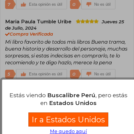
7
0
Esta opinión es útil
No es útil
Maria Paula Tumble Uribe
Jueves 25
de Julio, 2024
Compra Verificada
Mi libro favorito de todos mis libros Buena trama,
buena historia y desarrollo del personaje, muchas
sorpresas, si estas indecisas en comprarlo, te lo
recomiendo y te digo hazlo, merece la pena
5
0
Esta opinión es útil
No es útil
Michelle Luna
Viernes 10 de Mayo, 2024
Estás viendo
Buscalibre Perú
, pero estás
Compra Verificada
en
Estados Unidos
Al principio no me llamaba la atención pero
confirme iba leyendo me atrapó y me facino
Ir a Estados Unidos
5
1
Esta opinión es útil
No es útil
Me quedo aquí