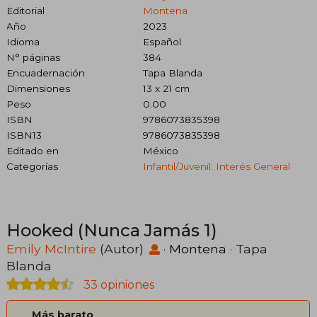
Editorial
Montena
Año
2023
Idioma
Español
N° páginas
384
Encuadernación
Tapa Blanda
Dimensiones
13 x 21 cm
Peso
0.00
ISBN
9786073835398
ISBN13
9786073835398
Editado en
México
Categorías
Infantil/juvenil: Interés General
Hooked (Nunca Jamás 1)
Emily McIntire
(Autor)
·
Montena
· Tapa
Blanda
33 opiniones
Más barato