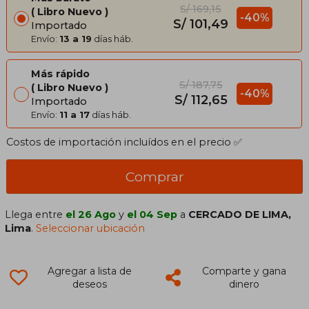
S/ 169,15
Libro Nuevo
-40%
S/ 101,49
Importado
Envío:
13 a 19
días háb.
Más rápido
S/ 187,75
Libro Nuevo
-40%
S/ 112,65
Importado
Envío:
11 a 17
días háb.
Costos de importación incluídos en el precio ✅
Comprar
Llega entre
el 26 Ago
y
el 04 Sep
a
CERCADO DE LIMA,
Lima
.
Seleccionar ubicación
Agregar a lista de
Comparte y gana
deseos
dinero