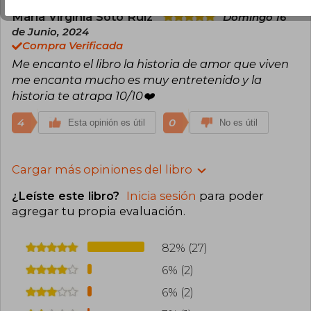
María Virginia Soto Ruiz
Domingo 16
de Junio, 2024
Compra Verificada
Me encanto el libro la historia de amor que viven
me encanta mucho es muy entretenido y la
historia te atrapa 10/10❤️
4
0
Esta opinión es útil
No es útil
Cargar más opiniones del libro
¿Leíste este libro?
Inicia sesión
para poder
agregar tu propia evaluación
.
82% (27)
6% (2)
6% (2)