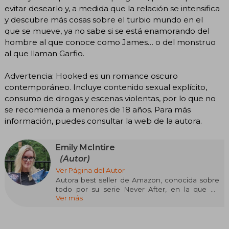
evitar desearlo y, a medida que la relación se intensifica
y descubre más cosas sobre el turbio mundo en el
que se mueve, ya no sabe si se está enamorando del
hombre al que conoce como James… o del monstruo
al que llaman Garfio.
Advertencia: Hooked es un romance oscuro
contemporáneo. Incluye contenido sexual explícito,
consumo de drogas y escenas violentas, por lo que no
se recomienda a menores de 18 años. Para más
información, puedes consultar la web de la autora.
Emily McIntire
(Autor)
Ver Página del Autor
Autora best seller de Amazon, conocida sobre
todo por su serie Never After, en la que da
Ver más
finales felices a nuestros villanos favoritos. Sus
obras se centran siempre en el romance,
aunque en diferentes formatos: no le gusta
encasillarse, pero el corazón de sus novelas