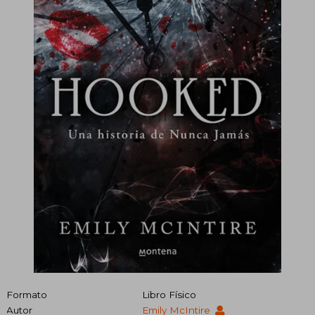
Formato
Libro Físico
Autor
Emily McIntire