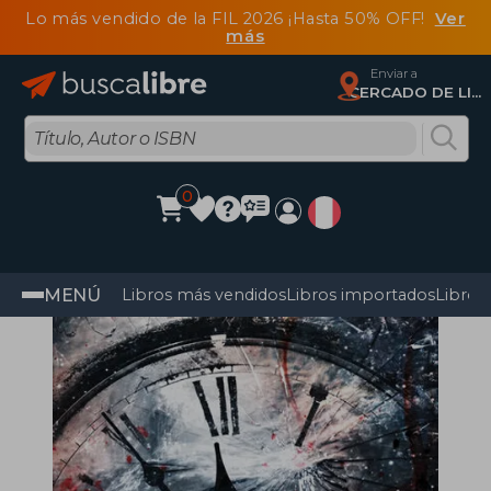
Lo más vendido de la FIL 2026 ¡Hasta 50% OFF!
Ver
más
Enviar a
CERCADO DE LIMA, Lima
0
MENÚ
Libros más vendidos
Libros importados
Libros