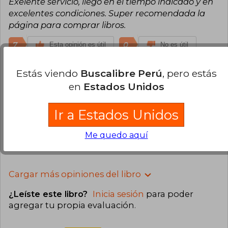
Exelente servicio, llegó en el tiempo indicado y en
excelentes condiciones. Super recomendada la
página para comprar libros.
7
0
Esta opinión es útil
No es útil
Estás viendo
Buscalibre Perú
, pero estás
Vladimir Ediardo Arango Giraldo
en
Estados Unidos
Domingo 12 de Junio, 2022
Compra Verificada
Excelente, llegó antes de tiempo y en muy buen
Ir a Estados Unidos
estado. ¡Mil gracias!
Me quedo aquí
8
3
Esta opinión es útil
No es útil
Cargar más opiniones del libro
¿Leíste este libro?
Inicia sesión
para poder
agregar tu propia evaluación
.