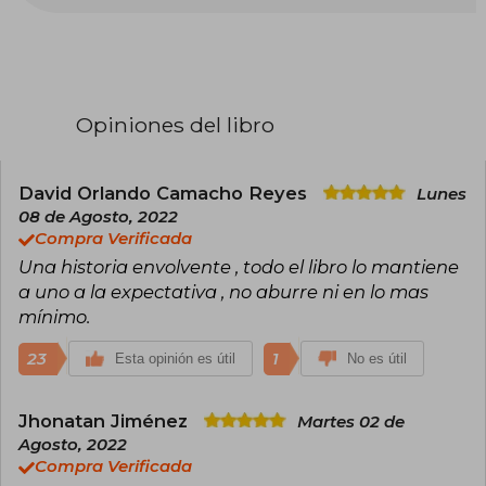
contemporánea, célebre por revitalizar el
género del terror y conquistar a millones de
lectores en todo el mundo. Se graduó en
Lengua Inglesa por la Universidad de Maine y
trabajó como profesor antes de dedicarse por
completo a la escritura tras el éxito de su
Opiniones del libro
primera novela, Carrie (1974). Desde entonces,
ha publicado más de 60 novelas y cientos de
relatos cortos, muchos bajo el seudónimo
Richard Bachman, con títulos emblemáticos
David Orlando Camacho Reyes
Lunes
como El resplandor, IT, Misery, La torre oscura,
08 de Agosto, 2022
Cementerio de animales y La milla verde,
Compra Verificada
muchos de ellos adaptados exitosamente al
Una historia envolvente , todo el libro lo mantiene
cine y la televisión. Su narrativa, caracterizada
por explorar los rincones más oscuros de la
a uno a la expectativa , no aburre ni en lo mas
mente humana y de la sociedad, ha vendido
mínimo.
más de 500 millones de ejemplares y ha sido
traducida a decenas de idiomas.
23
1
Esta opinión es útil
No es útil
A lo largo de su carrera, King ha recibido
numerosos reconocimientos, entre los que
Jhonatan Jiménez
Martes 02 de
destacan el National Book Award a la
Agosto, 2022
contribución a la literatura estadounidense
(2003), la Medalla Nacional de las Artes (2015) y
Compra Verificada
decenas de premios Bram Stoker, World