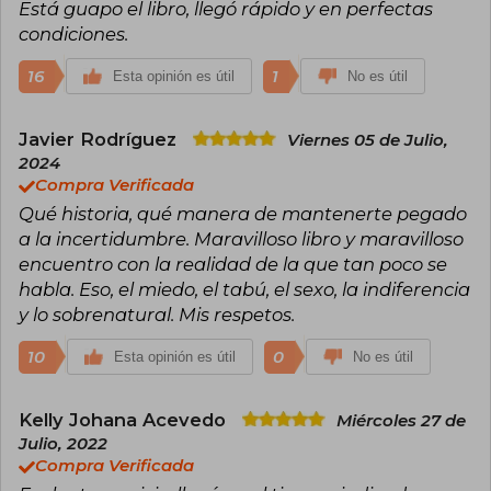
Está guapo el libro, llegó rápido y en perfectas
Fantasy, British Fantasy y Edgar, entre otros.
condiciones.
Considerado el “rey del terror”, su obra ha
influido de manera profunda en la cultura
16
popular y sigue siendo un referente
1
Esta opinión es útil
No es útil
imprescindible para lectores y escritores de
ficción. Actualmente vive en Maine, donde
continúa escribiendo y participando
Javier Rodríguez
Viernes 05 de Julio,
activamente en la vida cultural y social
2024
estadounidense.
Compra Verificada
Qué historia, qué manera de mantenerte pegado
a la incertidumbre. Maravilloso libro y maravilloso
encuentro con la realidad de la que tan poco se
habla. Eso, el miedo, el tabú, el sexo, la indiferencia
y lo sobrenatural. Mis respetos.
10
0
Esta opinión es útil
No es útil
Kelly Johana Acevedo
Miércoles 27 de
Julio, 2022
Compra Verificada