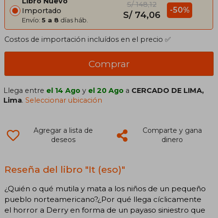
Libro Nuevo
S/ 148,12
-50%
Importado
S/ 74,06
Envío:
5 a 8
días háb.
Costos de importación incluídos en el precio ✅
Comprar
Llega entre
el 14 Ago
y
el 20 Ago
a
CERCADO DE LIMA,
Lima
.
Seleccionar ubicación
Agregar a lista de
Comparte y gana
deseos
dinero
Reseña del libro "It (eso)"
¿Quién o qué mutila y mata a los niños de un pequeño
pueblo norteamericano?¿Por qué llega cíclicamente
el horror a Derry en forma de un payaso siniestro que