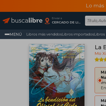
Lo más 
Enviar a
CERCADO DE LIMA, Lima
MENÚ
Libros más vendidos
Libros importados
Libros
La B
Mo X
Má
Nu
Im
En
Má
Nu