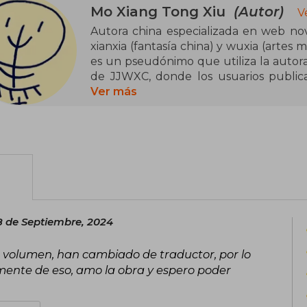
Mo Xiang Tong Xiu
(Autor)
V
Autora china especializada en web nov
xianxia (fantasía china) y wuxia (artes
es un pseudónimo que utiliza la autora 
de JJWXC, donde los usuarios publica
populares pueden conseguir que sus obr
Ver más
de un pseudónimo, y de publicar un g
escenas sexuales incluidas, poco se s
Weibo (el Twitter chino) y que comenzó s
al leer un fanfic de D. Gray-Man en la e
Son sus populares novelas, tres en to
Villain’s Self-Saving System, Grandm
Official’s Blessing), disponibles tanto
8 de Septiembre, 2024
editorial china PINSIN STUDIO (pasadas
de sus novelas cuenta con varias adap
r volumen, han cambiado de traductor, por lo
(donghua) e, incluso, series de acción re
mente de eso, amo la obra y espero poder