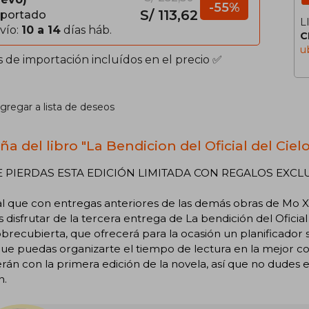
-55%
S/ 113,62
portado
L
vío:
10 a 14
días háb.
C
u
s de importación incluídos en el precio ✅
gregar a lista de deseos
a del libro "La Bendicion del Oficial del Cielo
E PIERDAS ESTA EDICIÓN LIMITADA CON REGALOS EXCL
al que con entregas anteriores de las demás obras de Mo 
 disfrutar de la tercera entrega de La bendición del Oficial
brecubierta, que ofrecerá para la ocasión un planificador 
ue puedas organizarte el tiempo de lectura en la mejor c
rán con la primera edición de la novela, así que no dudes 
n.