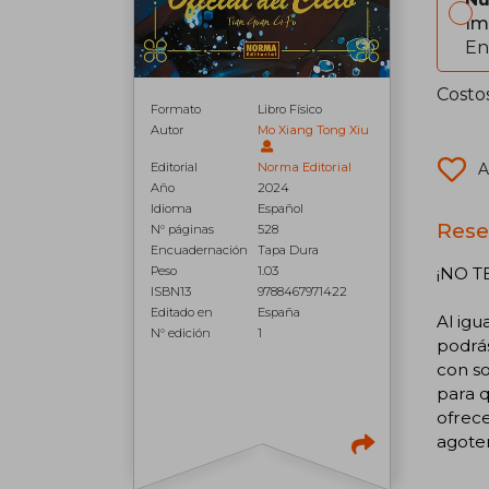
Im
En
Costo
Formato
Libro Físico
Autor
Mo Xiang Tong Xiu
Editorial
Norma Editorial
A
Año
2024
Idioma
Español
Reseñ
N° páginas
528
Encuadernación
Tapa Dura
Peso
1.03
¡NO T
ISBN13
9788467971422
Editado en
España
Al igu
N° edición
1
podrás
con so
para q
ofrece
agote