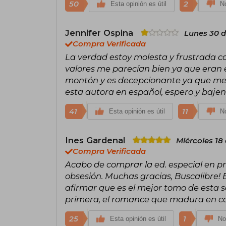
50
2
Esta opinión es útil
No
Jennifer Ospina
Lunes 30 d
Compra Verificada
La verdad estoy molesta y frustrada con
valores me parecían bien ya que eran 
montón y es decepcionante ya que me 
esta autora en español, espero y bajen
41
11
Esta opinión es útil
No
Ines Gardenal
Miércoles 18
Compra Verificada
Acabo de comprar la ed. especial en pre
obsesión. Muchas gracias, Buscalibre! E
afirmar que es el mejor tomo de esta sa
primera, el romance que madura en cada
25
1
Esta opinión es útil
No