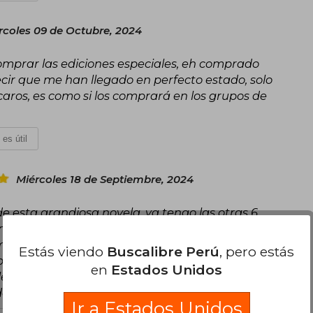
rcoles 09 de Octubre, 2024
mprar las ediciones especiales, eh comprado
ecir que me han llegado en perfecto estado, solo
ros, es como si los comprará en los grupos de
 es útil
Miércoles 18 de Septiembre, 2024
e esta grandiosa novela, ya tengo las otras 6,
mas solo dos que llegaron dañadas y buscalibre
mbio, una novela llego con las esquinas
Estás viendo
Buscalibre Perú
, pero estás
brica porque los pines estaban rayados, lo super
en
Estados Unidos
nte y la calidad de las novelas es muy buena,
nido ningún problema con las paginas
Ir a Estados Unidos