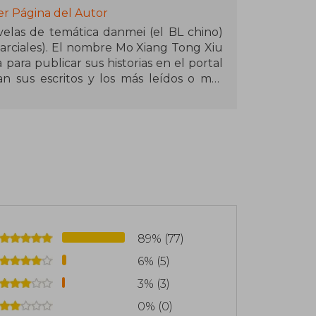
er Página del Autor
elas de temática danmei (el BL chino)
 marciales). El nombre Mo Xiang Tong Xiu
para publicar sus historias en el portal
n sus escritos y los más leídos o más
as se publiquen en físico. Al tratarse
énero bastante polémico en China con
abe de ella. Solo que tiene cuenta de
u carrera tras aficionarse al boy’s love
scuela secundaria.
tal publicadas y terminadas (The Scum
aster of Demonic Cultivation y Heaven
 en formato online como en físico por la
 por el filtro de la censura). Cada una
89% (77)
taciones al comic (manhua), animación
6% (5)
al.
3% (3)
0% (0)