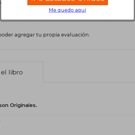
es útil
Me quedo aquí
poder agregar tu propia evaluación
.
el libro
son Originales.
?