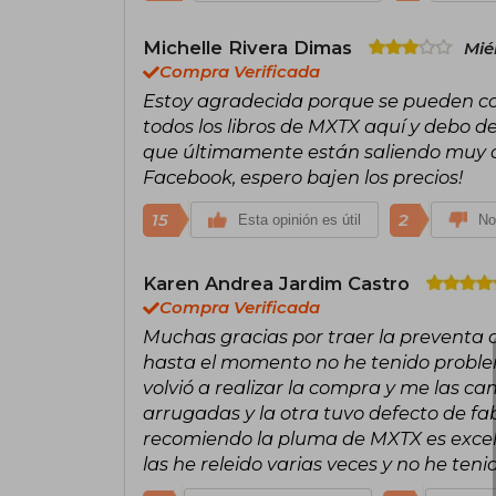
Michelle Rivera Dimas
Mié
Compra Verificada
Estoy agradecida porque se pueden co
todos los libros de MXTX aquí y debo d
que últimamente están saliendo muy ca
Facebook, espero bajen los precios!
15
2
Esta opinión es útil
No
Karen Andrea Jardim Castro
Compra Verificada
Muchas gracias por traer la preventa d
hasta el momento no he tenido proble
volvió a realizar la compra y me las ca
arrugadas y la otra tuvo defecto de fa
recomiendo la pluma de MXTX es excele
las he releido varias veces y no he te