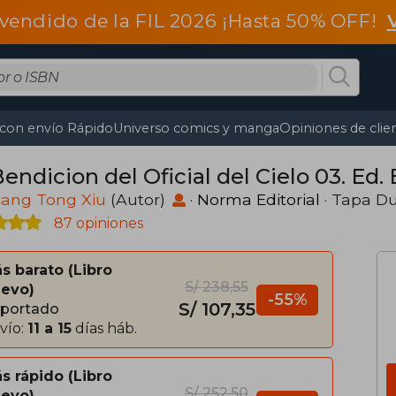
vendido de la FIL 2026 ¡Hasta 50% OFF!
 con envío Rápido
Universo comics y manga
Opiniones de clie
endicion del Oficial del Cielo 03. Ed.
iang Tong Xiu
(Autor)
·
Norma Editorial
· Tapa D
87 opiniones
s barato
Libro
S/ 238,55
evo
-55%
S/ 107,35
portado
vío:
11 a 15
días háb.
s rápido
Libro
S/ 252,50
evo