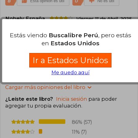
8
0
Esta opinión es útil
No es útil
Nohely España
Viernes 11 de Abril, 2025
Compra Verificada
El libro es la edición especial de tapa dura, en la
Estás viendo
Buscalibre Perú
, pero estás
descripción dice Tapa blanda y eso genera
en
Estados Unidos
confusión pero de allí con el envío y todo súper
bien
Ir a Estados Unidos
7
1
Esta opinión es útil
No es útil
Me quedo aquí
Cargar más opiniones del libro
¿Leíste este libro?
Inicia sesión
para poder
agregar tu propia evaluación
.
86% (57)
11% (7)