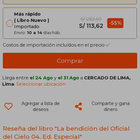
Más rápido
S/ 252,50
Libro Nuevo
-55%
S/ 113,62
Importado
Envío:
10 a 14
días háb.
Costos de importación incluídos en el precio ✅
Comprar
Llega entre
el 24 Ago
y
el 31 Ago
a
CERCADO DE LIMA,
Lima
.
Seleccionar ubicación
Agregar a lista de
Comparte y gana
deseos
dinero
Reseña del libro "La bendición del Oficial
del Cielo 04. Ed. Especial"