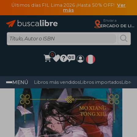
Últimos días FIL Lima 2026 ¡Hasta 50% OFF!
Ver
más
Enviar a
CERCADO DE LIMA, Lima
0
MENÚ
Libros más vendidos
Libros importados
Libros