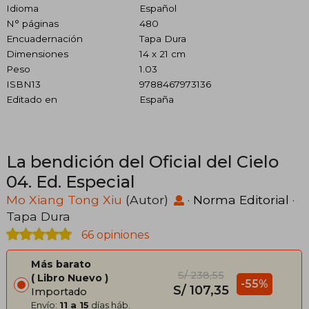
Idioma
Español
N° páginas
480
Encuadernación
Tapa Dura
Dimensiones
14 x 21 cm
Peso
1.03
ISBN13
9788467973136
Editado en
España
La bendición del Oficial del Cielo
04. Ed. Especial
Mo Xiang Tong Xiu
(Autor)
·
Norma Editorial
·
Tapa Dura
66 opiniones
Más barato
S/ 238,55
Libro Nuevo
-55%
S/ 107,35
Importado
Envío:
11 a 15
días háb.