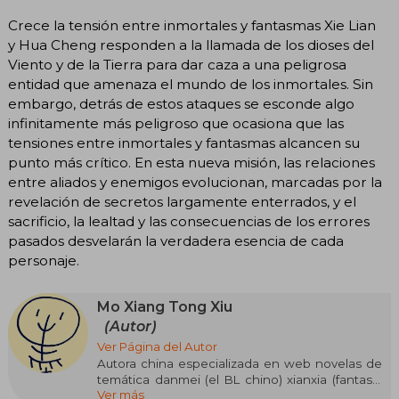
Crece la tensión entre inmortales y fantasmas Xie Lian
y Hua Cheng responden a la llamada de los dioses del
Viento y de la Tierra para dar caza a una peligrosa
entidad que amenaza el mundo de los inmortales. Sin
embargo, detrás de estos ataques se esconde algo
infinitamente más peligroso que ocasiona que las
tensiones entre inmortales y fantasmas alcancen su
punto más crítico. En esta nueva misión, las relaciones
entre aliados y enemigos evolucionan, marcadas por la
revelación de secretos largamente enterrados, y el
sacrificio, la lealtad y las consecuencias de los errores
pasados desvelarán la verdadera esencia de cada
personaje.
Mo Xiang Tong Xiu
(Autor)
Ver Página del Autor
Autora china especializada en web novelas de
temática danmei (el BL chino) xianxia (fantasía
Ver más
china) y wuxia (artes marciales). El nombre Mo