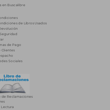
s en Buscalibre
ondiciones
ondiciones de Libros Usados
 Devolución
 Seguridad
ar
rmas de Pago
 Clientes
espacho
edes Sociales
o de Reclamaciones
res
a Lectura