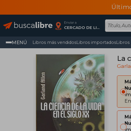
Últim
Enviar a
CERCADO DE LIMA, Lima
MENÚ
Libros más vendidos
Libros importados
Libros
La c
Garla
Má
Nu
Im
En
Má
Nu
Im