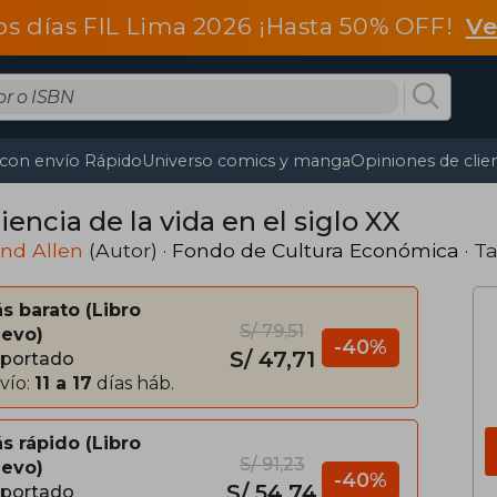
os días FIL Lima 2026 ¡Hasta 50% OFF!
Ve
 con envío Rápido
Universo comics y manga
Opiniones de clie
iencia de la vida en el siglo XX
nd Allen
(Autor) ·
Fondo de Cultura Económica
· T
s barato
Libro
S/ 79,51
evo
-40%
S/ 47,71
portado
vío:
11 a 17
días háb.
s rápido
Libro
S/ 91,23
evo
-40%
S/ 54,74
portado