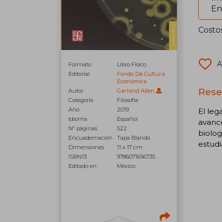
En
Costo
A
Formato
Libro Físico
Editorial
Fondo De Cultura
Económica
Reseñ
Autor
Garland Allen
Categoría
Filosofía
Año
2019
El leg
Idioma
Español
avance
N° páginas
522
biolog
Encuadernación
Tapa Blanda
estudi
Dimensiones
11 x 17 cm
ISBN13
9786071656735
Editado en
México