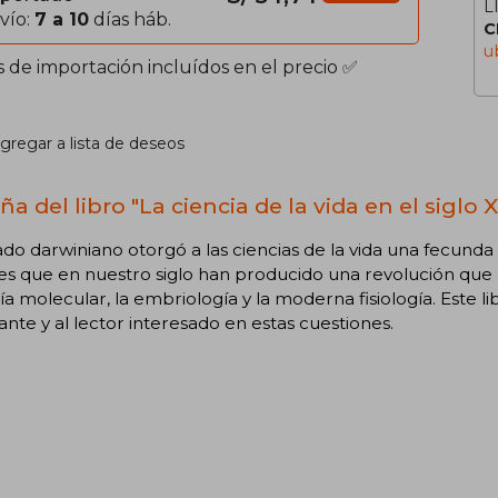
L
vío:
7 a 10
días háb.
C
u
s de importación incluídos en el precio ✅
gregar a lista de deseos
a del libro "La ciencia de la vida en el siglo 
ado darwiniano otorgó a las ciencias de la vida una fecund
s que en nuestro siglo han producido una revolución que h
ía molecular, la embriología y la moderna fisiología. Este li
ante y al lector interesado en estas cuestiones.