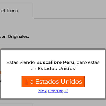
el libro
son Originales.
?
Estás viendo
Buscalibre Perú
, pero estás
en
Estados Unidos
libro?
Ir a Estados Unidos
s Tapa Blanda.
Me quedo aquí