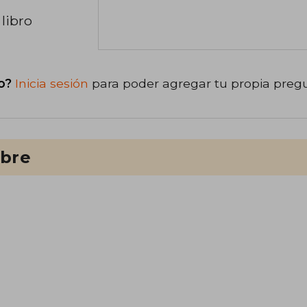
libro
o?
Inicia sesión
para poder agregar tu propia preg
ibre