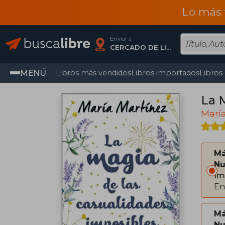
Lo más 
Enviar a
CERCADO DE LIMA, Lima
MENÚ
Libros más vendidos
Libros importados
Libros
La 
Marí
Má
Nu
Im
En
Má
Nu