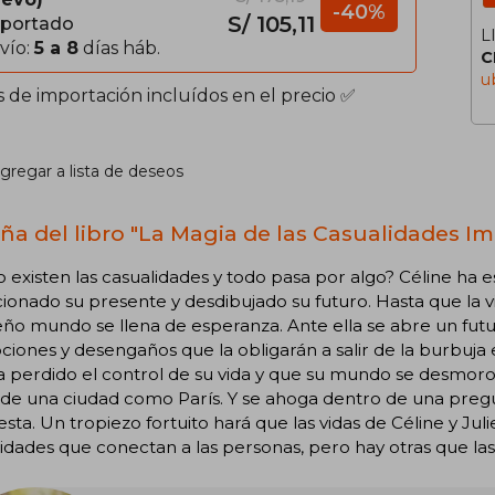
-40%
S/ 105,11
portado
L
vío:
5 a 8
días háb.
C
u
s de importación incluídos en el precio ✅
gregar a lista de deseos
ña del libro "La Magia de las Casualidades Im
no existen las casualidades y todo pasa por algo? Céline h
ionado su presente y desdibujado su futuro. Hasta que la 
o mundo se llena de esperanza. Ante ella se abre un futu
iones y desengaños que la obligarán a salir de la burbuja e
 perdido el control de su vida y que su mundo se desmorona.
s de una ciudad como París. Y se ahoga dentro de una pre
sta. Un tropiezo fortuito hará que las vidas de Céline y Ju
idades que conectan a las personas, pero hay otras que l