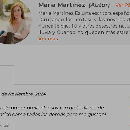
María Martínez
(Autor)
Ver P
María Martínez Es una escritora español
«Cruzando los límites» y las novelas 
nunca te dije, Tú y otros desastres natur
lluvia y Cuando no queden más estrella
tratan la complejidad de las emociones,
Ver más
Le encanta pasar el tiempo entre amigos
de su nueva afición por el K-pop y la cu
4 de Noviembre, 2024
ado pa ser preventa, soy fan de los libros de
ntico como todos los demás pero me gustan!.
s útil