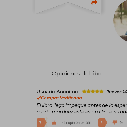
Opiniones del libro
Usuario Anónimo
Jueves 1
Compra Verificada
El libro llego impeque antes de lo esper
maría martínez este es un cliche roma
3
1
Esta opinión es útil
No e