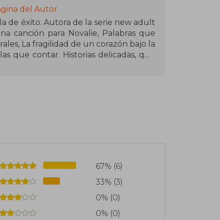
ágina del Autor
a de éxito. Autora de la serie new adult
Una canción para Novalie, Palabras que
ales, La fragilidad de un corazón bajo la
s que contar. Historias delicadas, que
 y temas como la familia y la identidad.
, libros y música. Últimamente disfruta
ltura coreana.
67% (6)
33% (3)
0% (0)
0% (0)