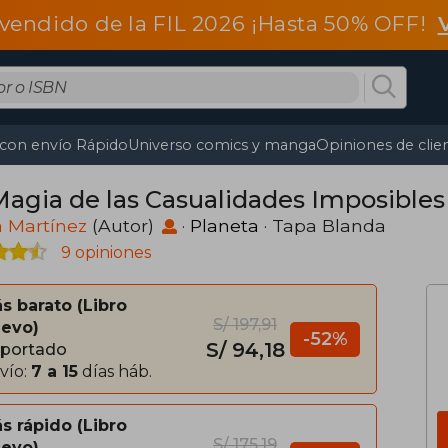
vendido de la FIL 2026 ¡Hasta 50% OFF!
 con envío Rápido
Universo comics y manga
Opiniones de clie
Magia de las Casualidades Imposibles
a Martínez
(Autor)
·
Planeta
· Tapa Blanda
9 opiniones
s barato
Libro
S/ 197,91
evo
-52%
S/ 94,18
portado
vío:
7 a 15
días háb.
s rápido
Libro
S/ 175,19
evo