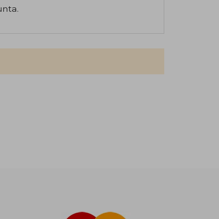
unta.