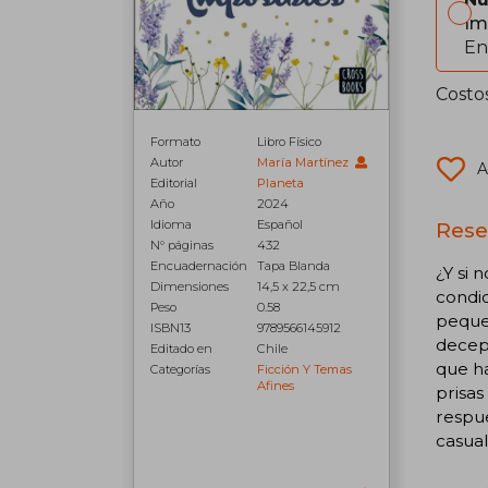
Im
En
Costo
Formato
Libro Físico
Autor
María Martínez
A
Editorial
Planeta
Año
2024
Rese
Idioma
Español
N° páginas
432
Encuadernación
Tapa Blanda
¿Y si 
Dimensiones
14,5 x 22,5 cm
condic
Peso
0.58
pequeñ
ISBN13
9789566145912
decepc
Editado en
Chile
que ha
Categorías
Ficción Y Temas
Afines
prisa
respue
casual