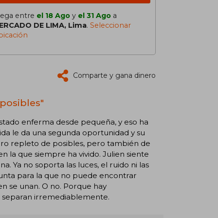
lega entre
el 18 Ago
y
el 31 Ago
a
ERCADO DE LIMA, Lima
.
Seleccionar
bicación
Comparte y gana dinero
posibles"
a estado enferma desde pequeña, y eso ha
vida le da una segunda oportunidad y su
ro repleto de posibles, pero también de
n la que siempre ha vivido. Julien siente
 Ya no soporta las luces, el ruido ni las
gunta para la que no puede encontrar
lien se unan. O no. Porque hay
as separan irremediablemente.