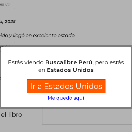
es útil
o, 2025
pido y llegó en excelente estado.
es útil
Estás viendo
Buscalibre Perú
, pero estás
en
Estados Unidos
poder agregar tu propia evaluación
.
Ir a Estados Unidos
Me quedo aquí
el libro