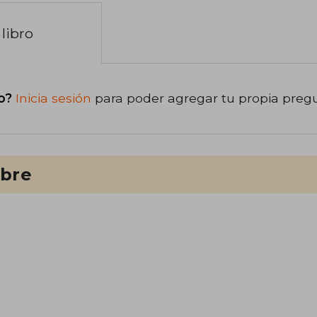
libro
o?
Inicia sesión
para poder agregar tu propia preg
ibre