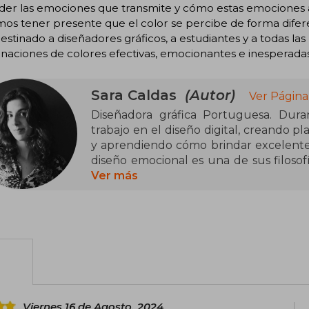
der las emociones que transmite y cómo estas emociones a
s tener presente que el color se percibe de forma diferen
destinado a diseñadores gráficos, a estudiantes y a todas la
aciones de colores efectivas, emocionantes e inesperadas
Sara Caldas
(Autor)
Ver Página
Diseñadora gráfica Portuguesa. Dura
trabajo en el diseño digital, creando pl
y aprendiendo cómo brindar excelentes 
diseño emocional es una de sus filosof
torno al tema e informándose sobre c
Ver más
profundamente con una sola pieza gráf
Viernes 16 de Agosto, 2024