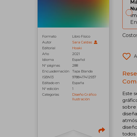
Má
Nu
Im
En
Costo
Formato
Libro Físico
Autor
Sara Caldas
Editorial
Hoaki
Año
2021
A
Idioma
Español
N° páginas
288
Encuadernación
Tapa Blanda
Rese
ISBN13
9788417412937
Comb
Editado en
España
N° edición
1
Este s
Categorías
Diseño Gráfico
Ilustración
gráfic
sobre 
diseña
atmósf
diseño
todos 