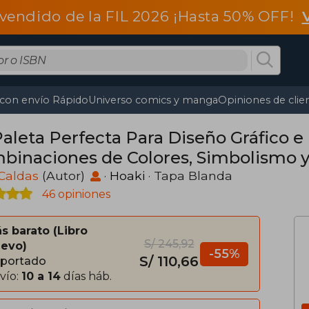
vendido de la FIL 2026 ¡Hasta 50% OFF!
 con envío Rápido
Universo comics y manga
Opiniones de clie
aleta Perfecta Para Diseño Gráfico e 
binaciones de Colores, Simbolismo y
turales
Caldas
(Autor)
·
Hoaki
· Tapa Blanda
46 opiniones
s barato
Libro
S/ 245,92
evo
-55%
S/ 110,66
portado
vío:
10 a 14
días háb.