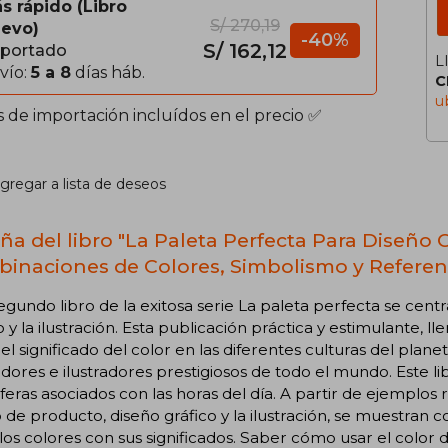
s rápido
Libro
S/ 270,19
evo
-40%
S/ 162,12
portado
L
vío:
5 a 8
días háb.
C
u
s de importación incluídos en el precio ✅
gregar a lista de deseos
ña del libro "La Paleta Perfecta Para Diseño Gr
inaciones de Colores, Simbolismo y Referenc
egundo libro de la exitosa serie La paleta perfecta se centr
o y la ilustración. Esta publicación práctica y estimulante, 
el significado del color en las diferentes culturas del plane
dores e ilustradores prestigiosos de todo el mundo. Este li
eras asociados con las horas del día. A partir de ejemplo
 de producto, diseño gráfico y la ilustración, se muestran
los colores con sus significados. Saber cómo usar el color