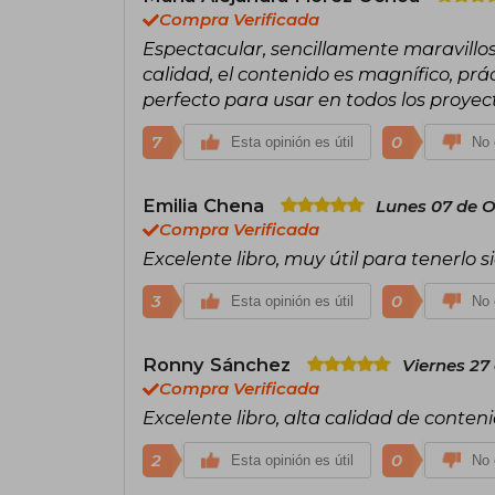
Compra Verificada
Espectacular, sencillamente maravillo
calidad, el contenido es magnífico, prá
perfecto para usar en todos los proye
7
0
Esta opinión es útil
No 
Emilia Chena
Lunes 07 de O
Compra Verificada
Excelente libro, muy útil para tenerlo
3
0
Esta opinión es útil
No 
Ronny Sánchez
Viernes 27
Compra Verificada
Excelente libro, alta calidad de conteni
2
0
Esta opinión es útil
No 