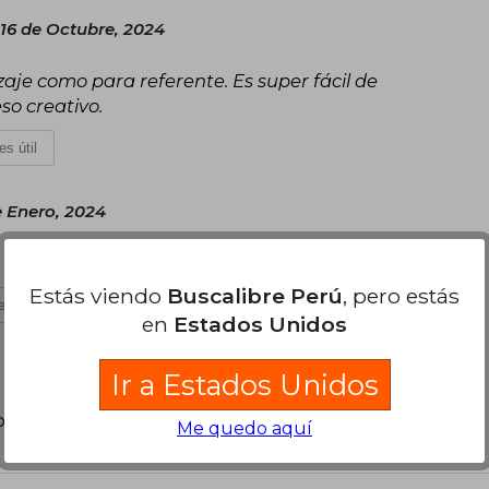
 16 de Octubre, 2024
aje como para referente. Es super fácil de
so creativo.
es útil
 Enero, 2024
Estás viendo
Buscalibre Perú
, pero estás
s útil
en
Estados Unidos
Ir a Estados Unidos
poder agregar tu propia evaluación
.
Me quedo aquí