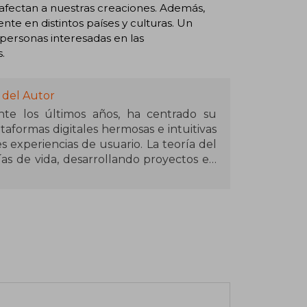
fectan a nuestras creaciones. Además,
te en distintos países y culturas. Un
s personas interesadas en las
.
 del Autor
nte los últimos años, ha centrado su
ataformas digitales hermosas e intuitivas
experiencias de usuario. La teoría del
ías de vida, desarrollando proyectos en
ómo las personas podían relacionarse
ica.