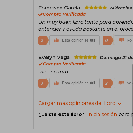
Francisco Garcia
Miércoles
Compra Verificada
Un muy buen libro tanto para aprendiz
entender y ayuda bastante en el proce
2
0
Esta opinión es útil
No 
Evelyn Vega
Domingo 21 de
Compra Verificada
me encanto
3
2
Esta opinión es útil
No e
Cargar más opiniones del libro
¿Leíste este libro?
Inicia sesión
para 