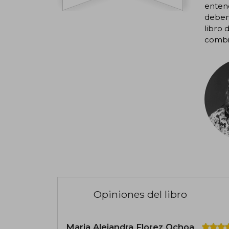
enten
debemo
libro 
combin
Opiniones del libro
Maria Alejandra Florez Ochoa