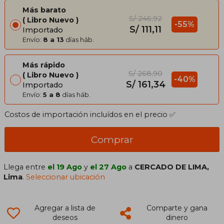
Más barato
S/ 246,92
Libro Nuevo
-55%
S/ 111,11
Importado
Envío:
8 a 13
días háb.
Más rápido
S/ 268,90
Libro Nuevo
-40%
S/ 161,34
Importado
Envío:
5 a 8
días háb.
Costos de importación incluídos en el precio ✅
Comprar
Llega entre
el 19 Ago
y
el 27 Ago
a
CERCADO DE LIMA,
Lima
.
Seleccionar ubicación
Agregar a lista de
Comparte y gana
deseos
dinero