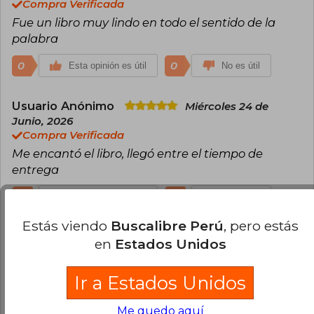
Compra Verificada
Fue un libro muy lindo en todo el sentido de la
palabra
0
0
Esta opinión es útil
No es útil
Usuario Anónimo
Miércoles 24 de
Junio, 2026
Compra Verificada
Me encantó el libro, llegó entre el tiempo de
entrega
0
0
Esta opinión es útil
No es útil
Estás viendo
Buscalibre Perú
, pero estás
Usuario Anónimo
Miércoles 24 de
en
Estados Unidos
Junio, 2026
Compra Verificada
Ir a Estados Unidos
El mejor libro de la vidas
Me quedo aquí
0
0
Esta opinión es útil
No es útil