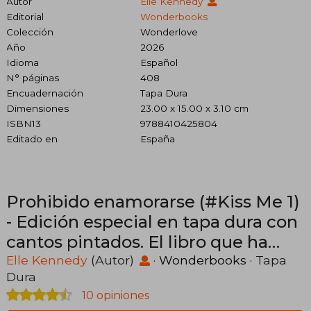
Autor
Elle Kennedy
Editorial
Wonderbooks
Colección
Wonderlove
Año
2026
Idioma
Español
N° páginas
408
Encuadernación
Tapa Dura
Dimensiones
23.00 x 15.00 x 3.10 cm
ISBN13
9788410425804
Editado en
España
Prohibido enamorarse (#Kiss Me 1)
- Edición especial en tapa dura con
cantos pintados. El libro que ha
inspirado la serie estrella de Prime
Elle Kennedy
(Autor)
·
Wonderbooks
· Tapa
Dura
Video
10 opiniones