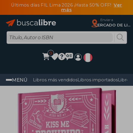
Últimos días FIL Lima 2026 ¡Hasta 50% OFF!
Ver
más
Enviar a
CERCADO DE LIMA, Lima
0
MENÚ
Libros más vendidos
Libros importados
Libros