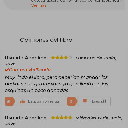
exitosa autora de romántica contemporánea y
Ver más
New Adult. Tras graduarse en Literatura Inglesa
por la Universidad de York, se lanzó de lleno a la
escritura, publicando más de 30 novelas que la
han convertido en bestseller del The New York
Times, USA Today y Wall Street Journal. Destaca
especialmente por sagas como Off-Campus
(ambientada en el mundo del hockey
Opiniones del libro
universitario) y Briar U, donde mezcla pasión,
humor y drama juvenil. Su habilidad para
conectar con el público joven y su ritmo
narrativo ágil la han posicionado como una de
Usuario Anónimo
Lunes 08 de Junio,
las voces más influyentes del género.
2026
Compra Verificada
Muy lindo el libro, pero deberían mandar los
pedidos más protegidos ya que llegó con las
esquinas un poco dañadas
8
0
Esta opinión es útil
No es útil
Usuario Anónimo
Miércoles 17 de Junio,
2026