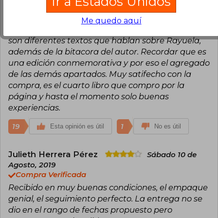
Ir a Estados Unidos
algo manchadas en su impresión, pero que no
generó problema a la hora de leer. De las 1200
Me quedo aquí
páginas, 700 corresponden a la obre en si, el resto
son diferentes textos que hablan sobre Rayuela,
además de la bitacora del autor. Recordar que es
una edición conmemorativa y por eso el agregado
de las demás apartados. Muy satifecho con la
compra, es el cuarto libro que compro por la
página y hasta el momento solo buenas
experiencias.
19
1
Esta opinión es útil
No es útil
Julieth Herrera Pérez
Sábado 10 de
Agosto, 2019
Compra Verificada
Recibido en muy buenas condiciones, el empaque
genial, el seguimiento perfecto. La entrega no se
dio en el rango de fechas propuesto pero