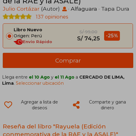
de la RAE y la ASALE)
Julio Cortázar
(Autor)
·
Alfaguara
· Tapa Dura
137 opiniones
Libro Nuevo
S/ 99,00
-25%
Origen: Perú
S/ 74,25
Envío Rápido
Comprar
Llega entre
el 10 Ago
y
el 11 Ago
a
CERCADO DE LIMA,
Lima
.
Seleccionar ubicación
Agregar a lista de
Comparte y gana
deseos
dinero
Reseña del libro "Rayuela (Edición
conmemorativa de la RAE y la ASALE)"