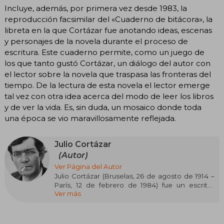
Incluye, además, por primera vez desde 1983, la
reproducción facsimilar del «Cuaderno de bitácora», la
libreta en la que Cortázar fue anotando ideas, escenas
y personajes de la novela durante el proceso de
escritura. Este cuaderno permite, como un juego de
los que tanto gustó Cortázar, un diálogo del autor con
el lector sobre la novela que traspasa las fronteras del
tiempo. De la lectura de esta novela el lector emerge
tal vez con otra idea acerca del modo de leer los libros
y de ver la vida. Es, sin duda, un mosaico donde toda
una época se vio maravillosamente reflejada.
Julio Cortázar
(Autor)
Ver Página del Autor
Julio Cortázar (Bruselas, 26 de agosto de 1914 –
París, 12 de febrero de 1984) fue un escritor
Ver más
argentino reconocido internacionalmente
como una de las figuras más influyentes de la
literatura latinoamericana y del denominado
“Boom” literario. Su obra, caracterizada por la