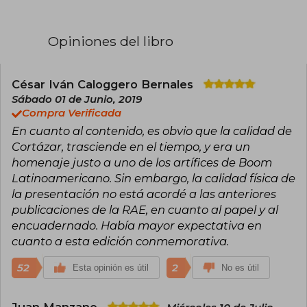
experimentación narrativa y la ruptura de
moldes tradicionales, lo consagró como un
renovador de la novela y el cuento en el siglo
Opiniones del libro
XX. Entre sus libros más emblemáticos se
encuentran Rayuela, Bestiario, Final del juego y
Las armas secretas, que han sido traducidos a
múltiples idiomas y se leen en universidades y
César Iván Caloggero Bernales
círculos literarios de todo el mundo.
Sábado 01 de Junio, 2019
Sus historias, con frecuencia atravesadas por el
Compra Verificada
juego, el azar y lo fantástico, transformaron la
En cuanto al contenido, es obvio que la calidad de
relación entre lector y texto, invitando a nuevas
formas de interpretación. Cortázar fue también
Cortázar, trasciende en el tiempo, y era un
traductor, intelectual comprometido y ensayista,
homenaje justo a uno de los artífices de Boom
y vivió gran parte de su vida en Francia, desde
Latinoamericano. Sin embargo, la calidad física de
donde apoyó causas sociales y políticas
la presentación no está acordé a las anteriores
latinoamericanas.
Su escritura ha sido distinguida por críticos y
publicaciones de la RAE, en cuanto al papel y al
académicos por su capacidad de innovar y
encuadernado. Había mayor expectativa en
conectar con lectores de distintas
cuanto a esta edición conmemorativa.
generaciones. Aunque recibió numerosos
reconocimientos, lo que lo mantuvo vigente fue
52
su constante reinvención literaria y su cercanía
2
Esta opinión es útil
No es útil
a los movimientos culturales y sociales de su
tiempo. Hasta su muerte en París en 1984,
continuó expandiendo su universo creativo,