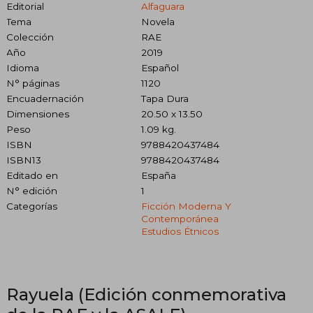
Editorial
Alfaguara
Tema
Novela
Colección
RAE
Año
2019
Idioma
Español
N° páginas
1120
Encuadernación
Tapa Dura
Dimensiones
20.50 x 13.50
Peso
1.09 kg.
ISBN
9788420437484
ISBN13
9788420437484
Editado en
España
N° edición
1
Categorías
Ficción Moderna Y
Contemporánea
Estudios Étnicos
Rayuela (Edición conmemorativa