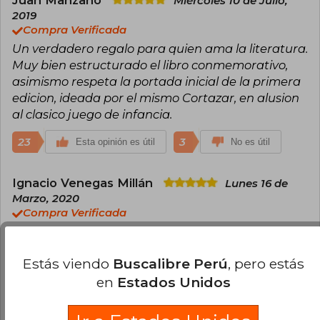
Juan Manzano
Miércoles 10 de Julio,
legado que lo mantiene como uno de los
2019
narradores más leídos, estudiados y admirados
Compra Verificada
de la literatura contemporánea en español.
Un verdadero regalo para quien ama la literatura.
Muy bien estructurado el libro conmemorativo,
asimismo respeta la portada inicial de la primera
edicion, ideada por el mismo Cortazar, en alusion
al clasico juego de infancia.
23
3
Esta opinión es útil
No es útil
Ignacio Venegas Millán
Lunes 16 de
Marzo, 2020
Compra Verificada
Recibí el libro en la fecha indicada. La
presentación es muy bella, se ve un buen
Estás viendo
Buscalibre Perú
, pero estás
empastado y excelente diseño. El tamaño de la
en
Estados Unidos
letra, es preciso, se puede leer con facilidad, y el
grosor de las hojas también es bueno, le da cierta
robustez. A modo de detalle algunas hojas venian