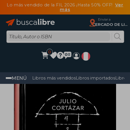
Lo más vendido de la FIL 2026 ¡Hasta 50% OFF!
Ver
más
Enviar a
CERCADO DE LIMA, Lima
0
MENÚ
Libros más vendidos
Libros importados
Libros