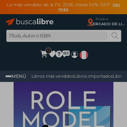
Lo más vendido de la FIL 2026 ¡Hasta 50% OFF!
Ver
más
Enviar a
CERCADO DE LIMA, Lima
0
MENÚ
Libros más vendidos
Libros importados
Libros