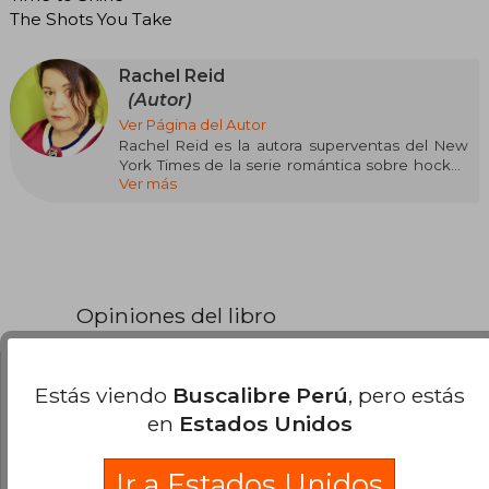
The Shots You Take
Rachel Reid
(Autor)
Ver Página del Autor
Rachel Reid es la autora superventas del New
York Times de la serie romántica sobre hockey
Ver más
Game Changers, así como de las novelas
románticas independientes sobre hockey Time
to Shine y The Shots You Take. Vive en Nueva
Escocia, Canadá. Siempre ha vivido allí y parece
que probablemente siempre lo hará. Tiene dos
grados universitarios aburridos y dos hijos
interesantes.
Opiniones del libro
Rachel Reid está representada por Deidre
Knight en la agencia Knight Agency.
Estás viendo
Buscalibre Perú
, pero estás
¿Leíste este libro?
Inicia sesión
para poder
en
Estados Unidos
agregar tu propia evaluación
.
Ir a Estados Unidos
0% (0)