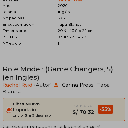
Año
2026
Idioma
Inglés
N° páginas
336
Encuadernación
Tapa Blanda
Dimensiones
20.4 x 13.8 x 2.1 cm
ISBN13
9781335534613
N° edición
1
Role Model: (Game Changers, 5)
(en Inglés)
Rachel Reid
(Autor)
·
Carina Press
· Tapa
Blanda
Libro Nuevo
S/ 156,26
-55%
Importado
S/ 70,32
Envío:
6 a 9
días háb.
Costos de importación incluídos en el precio ✅