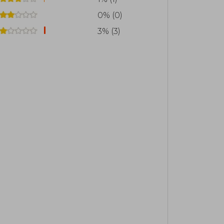
22 se convirtió en la más exitosa de la
0% (0)
etieron 41'754.153 dólares.
3% (3)
lesia de Jesucristo de los Santos de los
reside en Provo (Utah), con su esposa
l 7 de julio de 2006.​ Obtuvo un máster
 Brigham Young University,​ donde fue
 de Jeopardy! Ken Jennings.​ Ha sido
n W. Campbell.