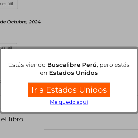
 es útil
 de Octubre, 2024
 es útil
Estás viendo
Buscalibre Perú
, pero estás
en
Estados Unidos
poder agregar tu propia evaluación
.
Ir a Estados Unidos
Me quedo aquí
el libro