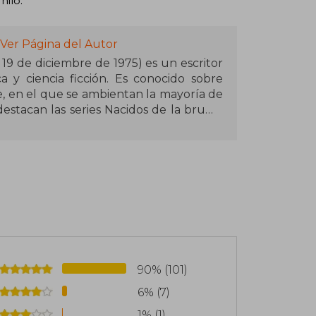
ilo.
Ver Página del Autor
19 de diciembre de 1975) es un escritor
a y ciencia ficción. Es conocido sobre
e, en el que se ambientan la mayoría de
destacan las series Nacidos de la bruma
s. Fuera del Cosmere, ha escrito varias
, como The Reckoners, la serie Skyward y
o por haber terminado la serie de alta
el Tiempo. Sanderson ha creado varias
te Sand o Dark One.
on y popularizó la idea de sistemas de
08, Sanderson inició un podcast con el
d Tayler llamado Writing Excuses, en el
ura de géneros y webcómics. En 2016, la
90% (101)
se DMG Entertainment obtiene los
6% (7)
ere creado por Sanderson,​ pero desde
 manos de Sanderson. La campaña de
1% (1)