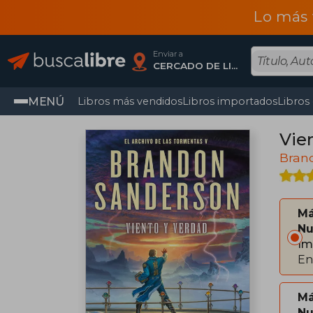
Lo más 
Enviar a
CERCADO DE LIMA, Lima
MENÚ
Libros más vendidos
Libros importados
Libros
Vie
Bran
Má
Nu
Im
En
Má
Nu