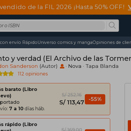
vendido de la FIL 2026 ¡Hasta 50% OFF!
 con envío Rápido
Universo comics y manga
Opiniones de clie
nto y verdad (El Archivo de las Torme
don Sanderson
(Autor)
·
Nova
· Tapa Blanda
112 opiniones
s barato
Libro
S/ 252,16
evo
-55%
S/ 113,47
portado
vío:
7 a 10
días háb.
s rápido
Libro
S/ 169,00
evo