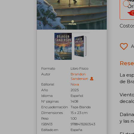
Or
Costo
A
Rese
Formato
Libro Físico
La esp
Autor
Brandon
Sanderson
de Br
Editorial
Nova
Año
2025
Viento
Idioma
Español
decalo
N° páginas
1408
Encuadernación
Tapa Blanda
Dimensiones
15 x 23 cm
Dalina
Peso
1.00
y las 
ISBN13
9788419260543
Editado en
España