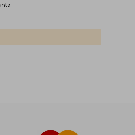
unta.