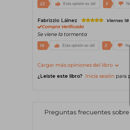
22
3
Esta opinión es útil
No
Fabrizzio Láinez
Viernes 18
Compra Verificada
Se viene la tormenta
19
3
Esta opinión es útil
No
Cargar más opiniones del libro
¿Leíste este libro?
Inicia sesión
para 
Preguntas frecuentes sobre 