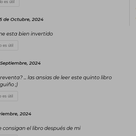
o es útil
Kickstarter de Sanderson de marzo de 20
historia, con 185.341 donantes que prom
5 de Octubre, 2024
Nacido en Nebraska,​ es miembro de la Ig
Últimos Días (mormón) y actualmente 
e esta bien invertido
Emily con la que contrajo matrimonio e
en Literatura Creativa en 2005 en la
 es útil
compañero de habitación del campeón
nominado dos veces para el Premio Joh
 Septiembre, 2024
eventa? ... las ansias de leer este quinto libro
guiño ;)
 es útil
viembre, 2024
e consigan el libro después de mi