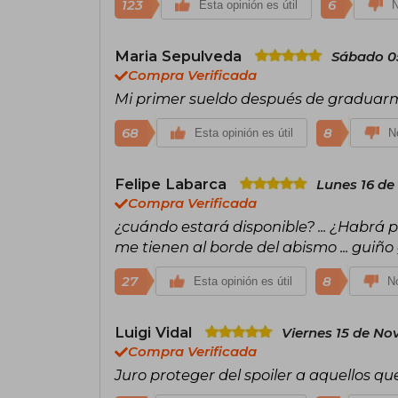
123
6
Esta opinión es útil
N
Maria Sepulveda
Sábado 0
Compra Verificada
Mi primer sueldo después de graduarm
68
8
Esta opinión es útil
No
Felipe Labarca
Lunes 16 de
Compra Verificada
¿cuándo estará disponible? ... ¿Habrá pr
me tienen al borde del abismo ... guiño 
27
8
Esta opinión es útil
No
Luigi Vidal
Viernes 15 de No
Compra Verificada
Juro proteger del spoiler a aquellos qu