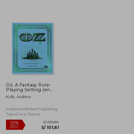
S/ 170,26
S/ 201,30
55%
dcto.
S/ 76,62
S/ 90,58
Oz: A Fantasy Role-
Playing Setting (en
Inglés)
Kolb, Andrew
Andrews McMeel Publishing,
Tapa Dura, Nuevo