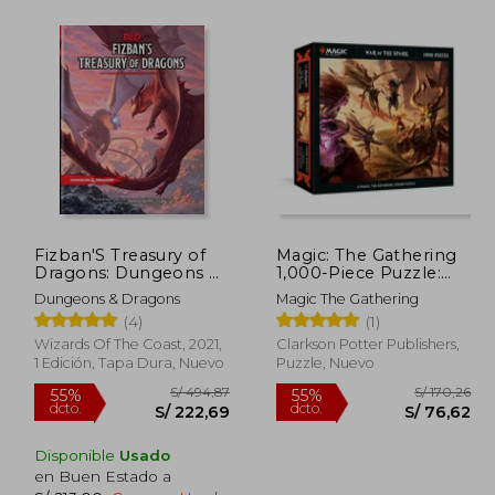
403,57
S/ 242,70
55%
55%
dcto.
dcto.
181,61
S/ 109,21
Fizban'S Treasury of
Magic: The Gathering
Dragons: Dungeons &
1,000-Piece Puzzle:
Dragons (Ddn)
War of the Spark: A
Dungeons & Dragons
Magic The Gathering
(Dungeons and
Magic: The Gathering
(4)
(1)
Dragons) (en Inglés)
Jigsaw Puzzle: Jigsaw
Puzzles for Adults (en
Wizards Of The Coast, 2021,
Clarkson Potter Publishers,
Inglés)
1 Edición, Tapa Dura, Nuevo
Puzzle, Nuevo
Disponible
Usado
en Buen Estado a