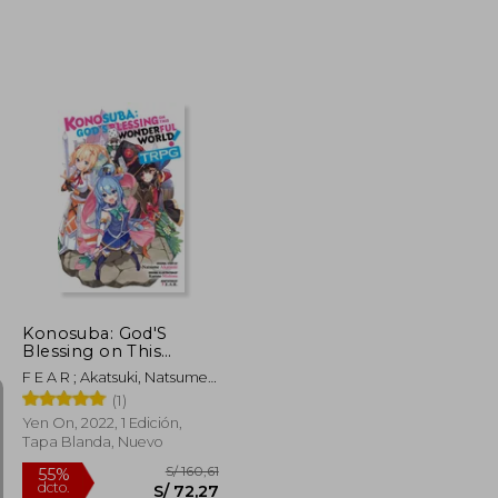
S/ 170,26
S/ 160,61
55%
dcto.
S/ 76,62
S/ 72,27
Konosuba: God'S
Blessing on This
Wonderful World!
F E A R ; Akatsuki, Natsume ;
Trpg (en Inglés)
Mishima, Kurone
(1)
Yen On, 2022, 1 Edición,
Tapa Blanda, Nuevo