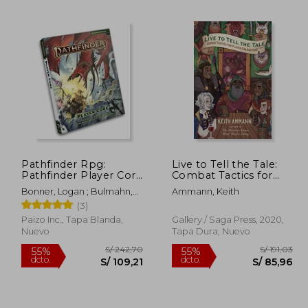
396,42
S/ 225,74
55%
55%
dcto.
dcto.
78,39
S/ 101,58
Pathfinder Rpg:
Live to Tell the Tale:
Pathfinder Player Core
Combat Tactics for
Pocket Edition (P2)
Player Characters: 2
Bonner, Logan ; Bulmahn,
Ammann, Keith
(en Inglés)
(The Monsters Know
Jason ; Radney-Macfarland,
(3)
What They’Re Doing)
Stephen
(en Inglés)
Paizo Inc., Tapa Blanda,
Gallery / Saga Press, 2020,
Nuevo
Tapa Dura, Nuevo