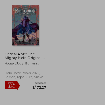
S/ 191,03
S/ 147,57
55%
dcto.
S/ 85,96
S/ 66,41
Critical Role: The
Mighty Nein Origins--
Mollymauk Tealeaf (en
Houser, Jody ; Bonyun,
Inglés)
Hunter Severn ; Jaffe,
Taliesin
Dark Horse Books, 2022, 1
Edición, Tapa Dura, Nuevo