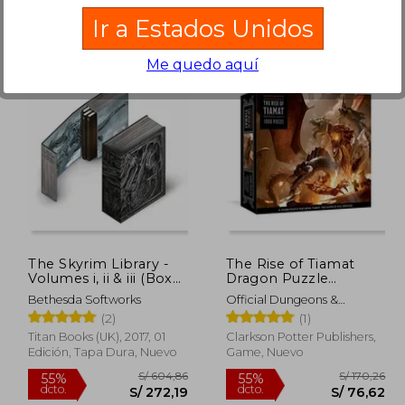
Ir a Estados Unidos
Me quedo aquí
 155,78
S/ 218,55
55%
55%
dcto.
dcto.
70,10
S/ 98,35
The Skyrim Library -
The Rise of Tiamat
Volumes i, ii & iii (Box
Dragon Puzzle
Set) (en Inglés)
(Dungeons &
Bethesda Softworks
Official Dungeons &
Dragons): 1000-Piece
Dragons Licensed
(2)
(1)
Jigsaw Puzzle
Featuring the Queen
Titan Books (UK), 2017, 01
Clarkson Potter Publishers,
of Evil Dragons: Jigsaw
Edición, Tapa Dura, Nuevo
Game, Nuevo
Puzzles for Adults (en
Inglés)