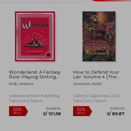
Wonderland: A Fantasy
How to Defend Your
Role-Playing Setting
Lair: Volume 4 (The
(en Inglés)
Monsters Know What
Kolb, Andrew
Ammann, Keith
They’Re Doing) (en
Inglés)
Andrews McMeel Publishing,
Gallery / Saga Press, 2022,
Tapa Dura, Nuevo
Tapa Dura, Nuevo