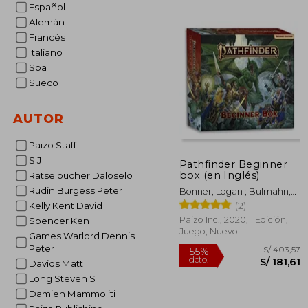
Español
S/ 
55%
dcto.
S/ 1
Alemán
Francés
Italiano
Spa
Sueco
AUTOR
Paizo Staff
S J
Pathfinder Beginner
box (en Inglés)
Ratselbucher Daloselo
Rudin Burgess Peter
Bonner, Logan ; Bulmahn,
Jason ; Liddell, Lyz
(2)
Kelly Kent David
Paizo Inc., 2020, 1 Edición,
Spencer Ken
Juego, Nuevo
Games Warlord Dennis
Peter
Davids Matt
Long Steven S
Damien Mammoliti