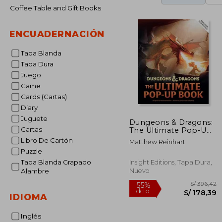
Coffee Table and Gift Books
ENCUADERNACIÓN
Tapa Blanda
Tapa Dura
Juego
Game
Cards (Cartas)
Diary
Juguete
Dungeons & Dragons:
Cartas
The Ultimate Pop-Up
Book (Reinhart Pop-
Libro De Cartón
Matthew Reinhart
Up Studio): (D&D
Puzzle
Books) (Reinhart
Studios) (en Inglés)
Tapa Blanda Grapado
Insight Editions, Tapa Dura,
Nuevo
Alambre
IDIOMA
Inglés