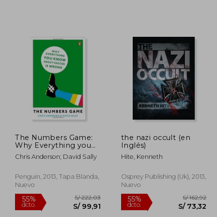
 199,72
S/ 604,86
55%
55%
dcto.
dcto.
89,87
S/ 272,19
The Numbers Game:
the nazi occult (en
Why Everything you
Inglés)
Know About Soccer is
Chris Anderson; David Sally
Hite, Kenneth
Wrong (en Inglés)
Penguin, 2013, Tapa Blanda,
Osprey Publishing (uk), 2013,
Nuevo
Nuevo