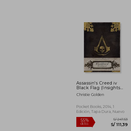
S/
55%
dcto.
S/ 
Assassin's Creed iv
Black Flag (Insights
Journals) (en Inglés)
Christie Golden
Pocket Books, 2014, 1
Edición, Tapa Dura, Nuevo