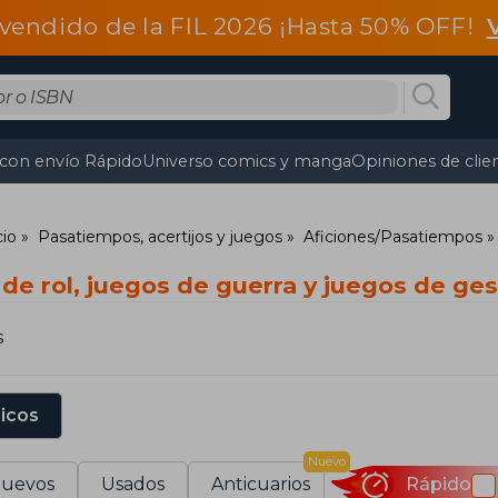
vendido de la FIL 2026 ¡Hasta 50% OFF!
 con envío Rápido
Universo comics y manga
Opiniones de clie
cio
Pasatiempos, acertijos y juegos
Aficiones/Pasatiempos
de rol, juegos de guerra y juegos de ges
s
sicos
Nuevo
uevos
Usados
Anticuarios
Rápido