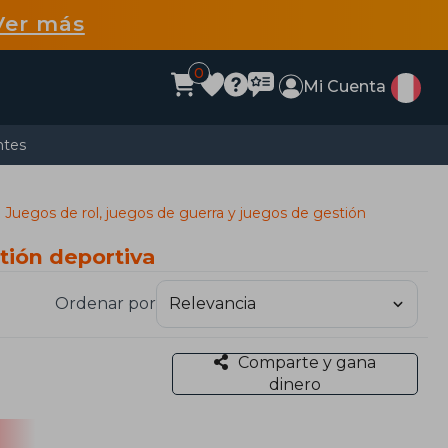
Ver más
0
Mi Cuenta
ntes
Juegos de rol, juegos de guerra y juegos de gestión
tión deportiva
Ordenar por
Comparte y gana
dinero