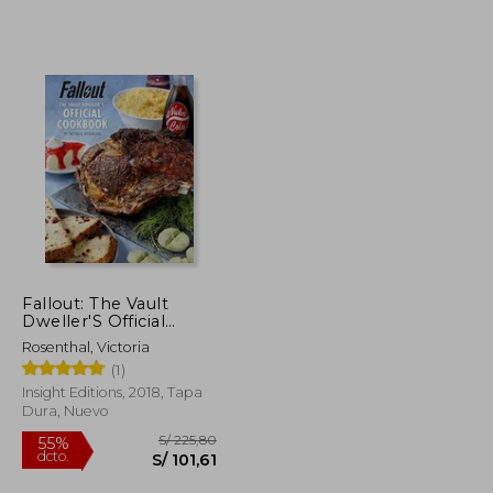
Fallout: The Vault
Dweller'S Official
S/ 162,92
S/ 225,80
55%
Cookbook (en Inglés)
Rosenthal, Victoria
dcto.
S/ 73,32
S/ 101,61
(1)
Insight Editions, 2018, Tapa
Dura, Nuevo