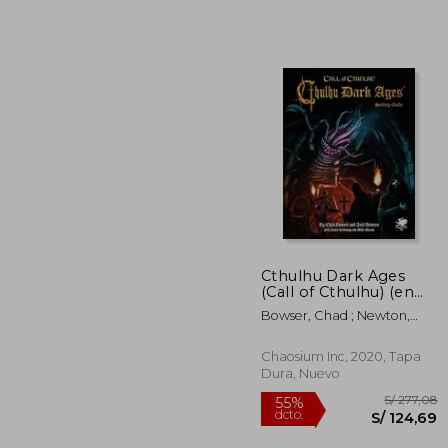
Cthulhu Dark Ages
(Call of Cthulhu) (en
S/
55%
Inglés)
Bowser, Chad ; Newton,
dcto.
S/ 
Andi ; Mason, Mike
Chaosium Inc, 2020, Tapa
Dura, Nuevo