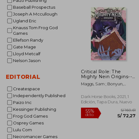
Paizo Publishing
Baseball Prospectus
Joseph A Mccullough
S/ 
55%
Ugland Eric
dcto.
S/ 
Knauss Tom Frog God
Games
Ellefson Randy
Gate Mage
Lloyd Metcalf
Nelson Jason
Critical Role: The
EDITORIAL
Mighty Nein Origins--
Jester Lavorre (en
Maggs, Sam ; Bonyun,
Inglés)
Createspace
Hunter Severn ; Bailey,
Laura
Independently Published
Dark Horse Books, 2021, 1
Edición, Tapa Dura, Nuevo
Paizo Inc
Kessinger Publishing
Frog God Games
Osprey Games
Lulu Com
Necromancer Games