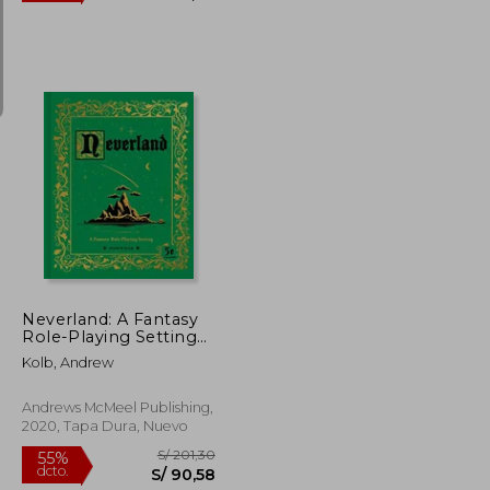
S/ 215,66
S/ 160,61
55%
dcto.
S/ 97,04
S/ 72,27
Neverland: A Fantasy
Role-Playing Setting
(en Inglés)
Kolb, Andrew
Andrews McMeel Publishing,
2020, Tapa Dura, Nuevo