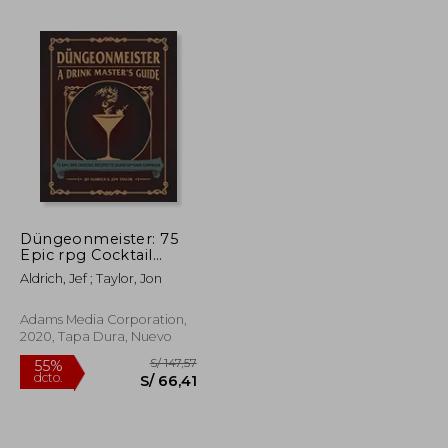
S/ 199,72
S/ 277,75
55%
dcto.
S/ 89,87
S/ 124,99
Düngeonmeister: 75
Epic rpg Cocktail
Recipes to Shake up
Aldrich, Jef ; Taylor, Jon
Your Campaign
(Düngeonmeister
Series) (en Inglés)
Adams Media Corporation,
2020, Tapa Dura, Nuevo