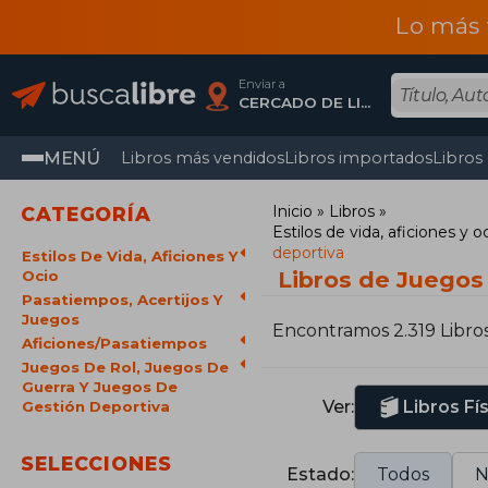
Lo más 
Enviar a
CERCADO DE LIMA, Lima
MENÚ
Libros más vendidos
Libros importados
Libros
Inicio
Libros
CATEGORÍA
Estilos de vida, aficiones y o
deportiva
Estilos De Vida, Aficiones Y
Libros de Juegos 
Ocio
Pasatiempos, Acertijos Y
Juegos
Encontramos 2.319 Libro
Aficiones/Pasatiempos
Juegos De Rol, Juegos De
Guerra Y Juegos De
Ver:
Libros Fí
Gestión Deportiva
SELECCIONES
Estado:
Todos
N