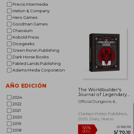
Precis Intermedia
Helion & Company
Hero Games
Goodman Games
S/
55%
Chaosium
dcto.
S/ 
Kobold Press
Dicegeeks
Green Ronin Publishing
Dark Horse Books
Fabled Lands Publishing
Adams Media Corporation
AÑO EDICIÓN
The Worldbuilder's
Journal of Legendary
2024
Adventures
Official Dungeons &
(Dungeons &
2022
Dragons Licensed
Dragons): Create
2021
Mythical Characters,
Clarkson Potter Publishers,
2020
Storied Worlds, and
2020, Diary, Nuevo
Unique Campaigns (en
2019
Inglés)
2018