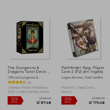
The Dungeons &
Pathfinder Rpg: Player
Dragons Tarot Deck: A
Core 2 (P2) (en Inglés)
 247,53
S/ 222,03
55%
55%
78-Card Deck and
Official Dungeons &
Logan Bonner; Mark Seifter
dcto.
dcto.
111,39
S/ 99,91
Guidebook (en Inglés)
Dragons Licensed ; Gissubel,
(5)
Fred
Clarkson Potter Publishers,
Paizo Inc., Tapa Dura,
2022, Cards (Cartas), Nuevo
Nuevo