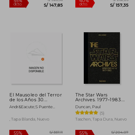
El Mausoleo del Terror
The Star Wars
de los Años 30.
Archives. 1977–1983.
Antología del Cine de
40Th Anniversary
266,84
S/ 328,56
55%
40%
Andr&Eacute;S Puente
Duncan, Paul
Terror Clásico
Edition (en Inglés)
dcto.
dcto.
20,08
S/ 147,85
G&Oacute;Mez
(5)
, Tapa Blanda, Nuevo
Taschen, Tapa Dura, Nuevo