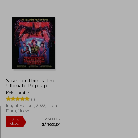
S/ 311,83
S/ 305,43
55%
dcto.
S/ 140,33
S/ 137,44
Stranger Things: The
Ultimate Pop-Up
Book (en Inglés)
Kyle Lambert
(1)
Insight Editions, 2022, Tapa
Dura, Nuevo