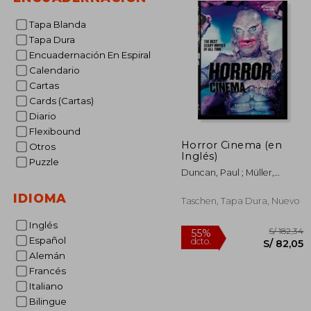
Tapa Blanda
Tapa Dura
Encuadernación En Espiral
Calendario
Cartas
Cards (Cartas)
Diario
Flexibound
Horror Cinema (en
Otros
Inglés)
Puzzle
Duncan, Paul ; Müller,
Jürgen
IDIOMA
Taschen, Tapa Dura, Nuevo
Inglés
Español
Alemán
Francés
Italiano
S/
55%
Bilingue
dcto.
S/ 