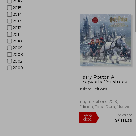
2016
2015
2014
2013
2012
2011
2010
2009
S/ 
2008
55%
dcto.
S/ 1
2002
2000
Harry Potter: A
Hogwarts Christmas
Pop-Up (en Inglés)
Insight Editions
Insight Editions, 2019, 1
Edición, Tapa Dura, Nuevo