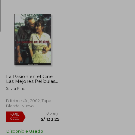
S/ 117,15
S/ 360,02
55%
dcto.
S/ 52,72
S/ 162,01
La Pasión en el Cine.
Las Mejores Películas
Románticas de la
Silvia Rins
Historia
Ediciones Jc, 2002, Tapa
Blanda, Nuevo
Disponible
Usado