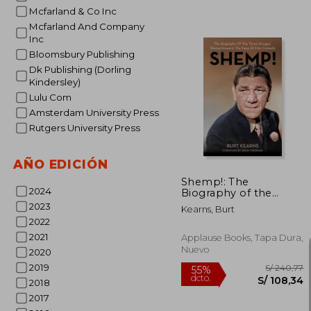
Mcfarland & Co Inc
Mcfarland And Company
Inc
Bloomsbury Publishing
Dk Publishing (Dorling
Kindersley)
S/
Lulu Com
55%
dcto.
S/ 
Amsterdam University Press
Rutgers University Press
AÑO EDICIÓN
Shemp!: The
2024
Biography of the
Three Stooges'
2023
Kearns, Burt
Shemp Howard, the
2022
Face of Film Comedy
(en Inglés)
2021
Applause Books, Tapa Dura,
Nuevo
2020
2019
2018
2017