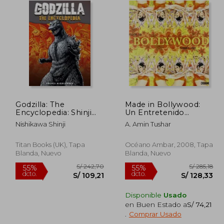
Godzilla: The
Made in Bollywood:
Encyclopedia: Shinji
Un Entretenido
Nishikawa Unravels
Recorrido por el
Nishikawa Shinji
A. Amin Tushar
the Depths of Godzilla
Bulevar del Cine de la
(en Inglés)
India (Ilustrados)
Titan Books (UK), Tapa
Océano Ambar, 2008, Tapa
Blanda, Nuevo
Blanda, Nuevo
Disponible
Usado
en Buen Estado a
S/ 74,21
 182,34
S/ 242,70
55%
55%
.
Comprar Usado
dcto.
dcto.
82,05
S/ 109,21