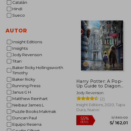
Catalán
Hindi
Sueco
AUTOR
Insight Editions
Insights
Jody Revenson
Titan
Baker Ricky Hollingsworth
Timothy
Baker Ricky
Harry Potter: A Pop-
Up Guide to Diagon
Running Press
Alley and Beyond (en
Janus G H
Jody Revenson
Inglés)
Matthew Reinhart
(2)
Insight Editions, 2020, Tapa
Neibaur James L
Dura, Nuevo
Puzzle Books Makmak
Duncan Paul
Equipo Resena
Gaudin Gilbert