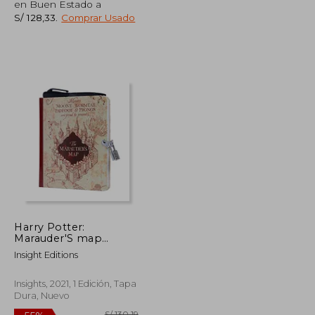
en Buen Estado a
S/ 128,33
.
Comprar Usado
S/ 245,92
S/ 296,11
55%
dcto.
S/ 110,66
S/ 133,25
Harry Potter:
Marauder'S map
Invisible ink Lock &
Insight Editions
key Diary (en Inglés)
Insights, 2021, 1 Edición, Tapa
Dura, Nuevo