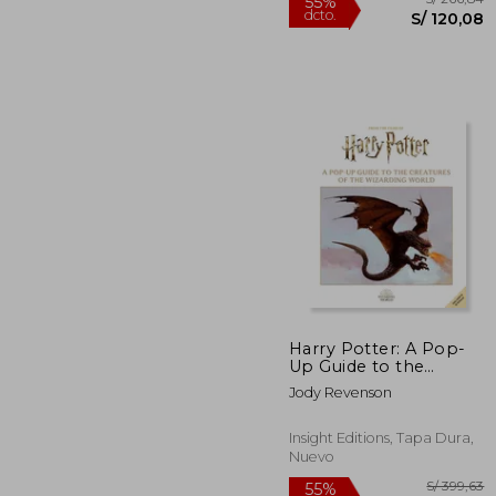
Harry Potter: A Pop-
Up Guide to the
Creatures of the
S/ 
55%
Jody Revenson
Wizarding World (en
dcto.
S/ 1
Inglés)
Insight Editions, Tapa Dura,
Nuevo