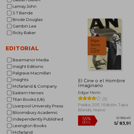
Lemay John
S T Bende
Brode Douglas
Gambin Lee
S/ 
55%
Ricky Baker
dcto.
S/ 1
EDITORIAL
Bearmanor Media
Insight Editions
Palgrave Macmillan
Insights
El Cine o el Hombre
Imaginario
Mcfarland & Company
Edgar Morin
Eastern Heroes
(2)
Titan Books (Uk)
Paidos, 2011, 1 Edición, Tapa
Liverpool University Press
Blanda, Nuevo
Bloomsbury Academic
Independently Published
Lexington Books
Mcfarland