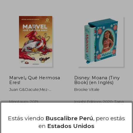
 186,47
S/ 162,71
55%
55%
dcto.
dcto.
83,91
S/ 73,22
Marvel,¡ Qué Hermosa
Disney: Moana (Tiny
Eres!
Book) (en Inglés)
Juan G&Oacute;Mez-
Brooke Vitale
Jurado; Arturo
Gonz&Aacute;Lez-Campos
Minotauro, 2019,
Insight Editions, 2020, Tapa
Flexibound, Nuevo
Dura, Nuevo
Estás viendo
Buscalibre Perú
, pero estás
en
Estados Unidos