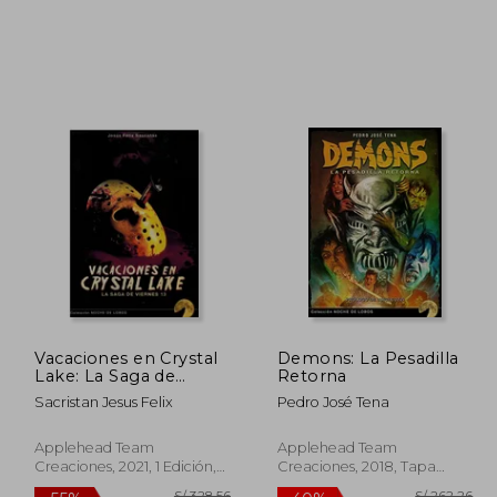
 247,53
S/ 218,98
55%
55%
dcto.
dcto.
111,39
S/ 98,54
Vacaciones en Crystal
Demons: La Pesadilla
Lake: La Saga de
Retorna
Viernes 13
Sacristan Jesus Felix
Pedro José Tena
Applehead Team
Applehead Team
Creaciones, 2021, 1 Edición,
Creaciones, 2018, Tapa
Tapa Blanda, Nuevo
Blanda, Nuevo