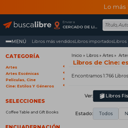
Lo más 
Enviar a
CERCADO DE LIMA, Lima
MENÚ
Libros más vendidos
Libros importados
Libros
Inicio
Libros
Artes
Arte
CATEGORÍA
Libros de Cine: e
Artes
Artes Escénicas
Encontramos 1.766 Libro
Películas, Cine
Cine: Estilos Y Géneros
Ver:
Libros Fí
SELECCIONES
Coffee Table and Gift Books
Estado:
Todos
N
ENCUADERNACIÓN