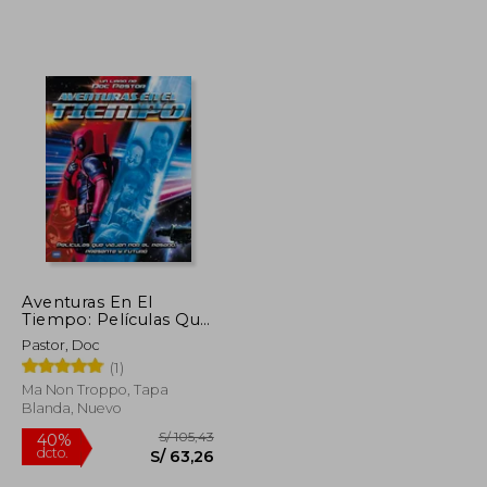
Aventuras En El
Tiempo: Películas Que
Viajan Por El Pasado,
Pastor, Doc
Presente Y Futuro.
(1)
Ma Non Troppo, Tapa
Blanda, Nuevo