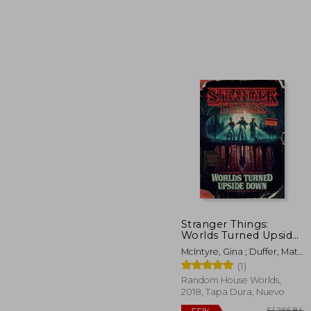
S/
55%
dcto.
S/ 
Stranger Things:
Worlds Turned Upside
Down: The Official
McIntyre, Gina ; Duffer, Matt
Behind-The-Scenes
; Duffer, Ross
(1)
Companion (en
Inglés)
Random House Worlds,
2018, Tapa Dura, Nuevo