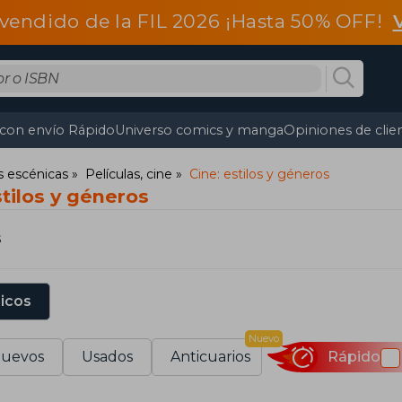
vendido de la FIL 2026 ¡Hasta 50% OFF!
 con envío Rápido
Universo comics y manga
Opiniones de clie
s escénicas
Películas, cine
Cine: estilos y géneros
stilos y géneros
s
sicos
Nuevo
uevos
Usados
Anticuarios
Rápido