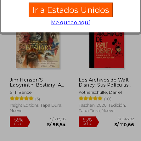
Ir a Estados Unidos
Me quedo aquí
240,77
S/ 172,97
55%
55%
dcto.
dcto.
08,34
S/ 77,84
Jim Henson'S
Los Archivos de Walt
Labyrinth: Bestiary: A
Disney: Sus Películas
Definitive Guide to the
de Animación – 40Th
S. T. Bende
Kothenschulte, Daniel
Creatures of the
Anniversary Edition
(5)
(10)
Goblin King'S Realm
(en Inglés)
Insight Editions, Tapa Dura,
Taschen, 2020, 1 Edición,
Nuevo
Tapa Dura, Nuevo