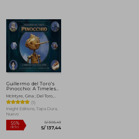
S/ 363,42
S/ 105,43
40%
dcto.
S/ 163,54
S/ 63,26
Guillermo del Toro's
Pinocchio: A Timeless
Tale Told Anew (en
McIntyre, Gina ; Del Toro,
Inglés)
Guillermo
(1)
Insight Editions, Tapa Dura,
Nuevo