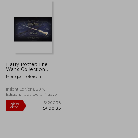
Harry Potter: The
Wand Collection
(Book) (en Inglés)
Monique Peterson
Insight Editions, 2017, 1
Edición, Tapa Dura, Nuevo
S/ 285,18
S/ 200,78
55%
dcto.
S/ 128,33
S/ 90,35