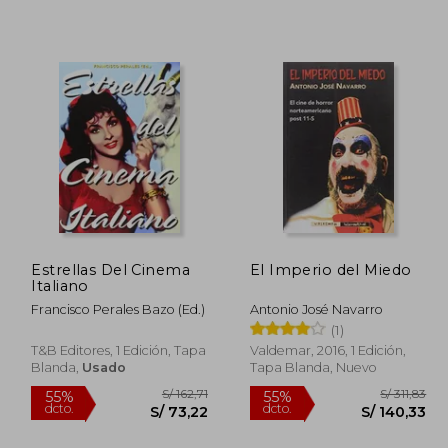
360,02
S/ 235,99
55%
55%
dcto.
dcto.
62,01
S/ 106,19
Estrellas Del Cinema
El Imperio del Miedo
Italiano
Francisco Perales Bazo (Ed.)
Antonio José Navarro
(1)
T&B Editores, 1 Edición, Tapa
Valdemar, 2016, 1 Edición,
Blanda,
Usado
Tapa Blanda, Nuevo