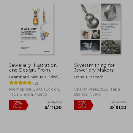
dcto.
dcto.
177,12
S/ 142,33
Jewellery Illustration
Silversmithing for
and Design. From
Jewellery Makers:
Technical Drawing to
Techniques,
Brambatti, Manuela ; Vinci,
Bone, Elizabeth
Professional
Treatments &
Cosimo ; Possamai,
(2)
Rendering Vol. 1 (en
Applications for
Alessandra
Inglés)
Inspirational Design
Promopress, 2018, 1 Edición,
Search Press, 2022, Tapa
(en Inglés)
Tapa Blanda, Nuevo
Blanda, Nuevo