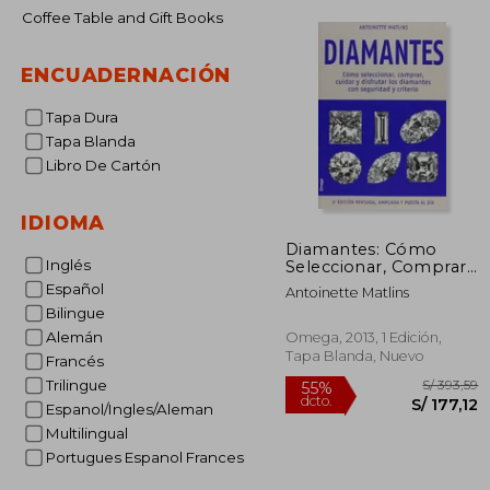
Coffee Table and Gift Books
ENCUADERNACIÓN
Tapa Dura
Tapa Blanda
Libro De Cartón
IDIOMA
Diamantes: Cómo
Inglés
Seleccionar, Comprar,
Cuidar y Disfrutar los
Español
Antoinette Matlins
Diamantes con
Bilingue
Seguridad y Criterio
Alemán
Omega, 2013, 1 Edición,
Tapa Blanda, Nuevo
Francés
Trilingue
Espanol/Ingles/Aleman
Multilingual
Portugues Espanol Frances
S/
55%