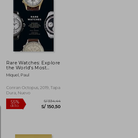
S/ 532,43
S/ 356,17
55%
dcto.
S/ 239,59
S/ 160,28
Rare Watches: Explore
the World's Most
Exquisite Timepieces
Miquel, Paul
(en Inglés)
Conran Octopus, 2019, Tapa
Dura, Nuevo