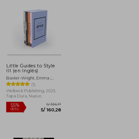
S/ 202,73
S/ 380,95
40%
dcto.
S/ 91,23
S/ 228,57
Little Guides to Style
III (en Inglés)
Baxter-Wright, Emma ;
Dirix, Emmanuelle ; Homer,
(1)
Karen
Welbeck Publishing, 2023,
Tapa Dura, Nuevo