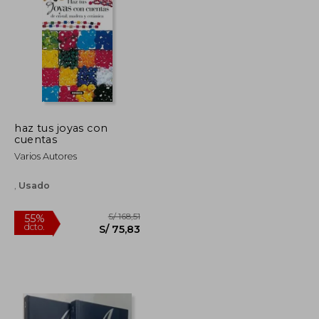
haz tus joyas con
cuentas
S/ 254,28
S/ 254,28
55%
dcto.
S/ 114,43
S/ 114,43
Varios Autores
,
Usado