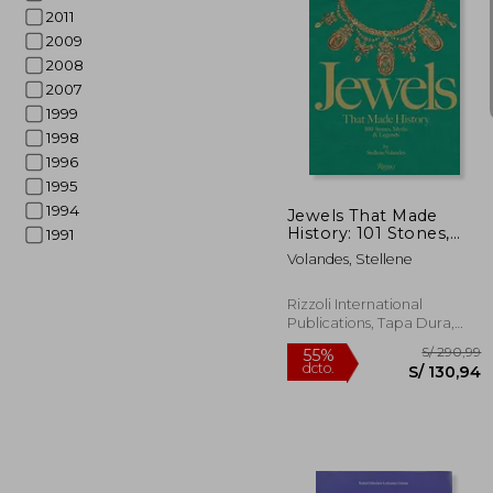
2011
2009
2008
2007
1999
S/
55%
1998
dcto.
S/ 
1996
1995
1994
Jewels That Made
History: 101 Stones,
1991
Myths, and Legends
Volandes, Stellene
(en Inglés)
Rizzoli International
Publications, Tapa Dura,
Nuevo