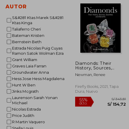
dcto.
S/ 
AUTOR
S&#281 Ktas Marek S&#281
Ktas Kinga
Taliaferro Cheri
Bateman Kristen
Bernstein Beth
Estrada Nicolas Puig Cuyas
Ramon Satok Wolman Ezra
Grant William
Diamonds: Their
Graves Laia Farran
History, Sources,
Qualities and Benefits
Groundwater Anna
Newman, Renee
(en Inglés)
Hess Jose Hess Magdalena
Hunt W Ben
Firefly Books, 2021, Tapa
Jinks Mcgrath
Dura, Nuevo
Laurenson Sarah Yonan
Michael
Nicolas Estrada
Price Judith
R Martin Vaquero
Stella Louis