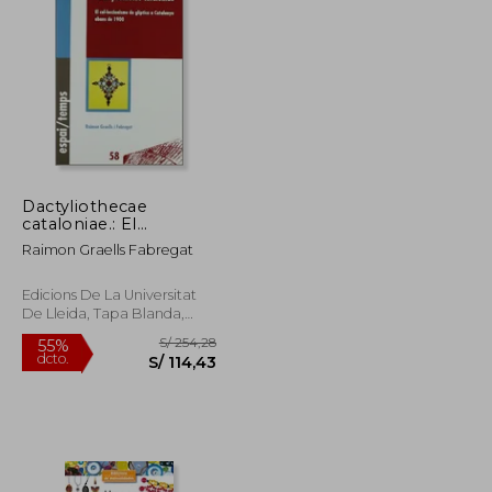
S/ 186,09
S/ 147,38
55%
dcto.
S/ 83,74
S/ 66,32
Dactyliothecae
cataloniae.: El
col·leccionisme de
Raimon Graells Fabregat
glíptica a Catalunya
abans de 1900.
(Espai/Temps)
Edicions De La Universitat
De Lleida, Tapa Blanda,
Nuevo