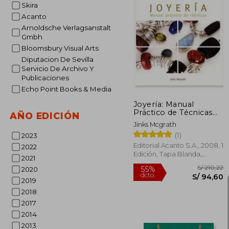
Skira
Acanto
Arnoldsche Verlagsanstalt
Gmbh
S/ 
40%
dcto.
S/ 1
Bloomsbury Visual Arts
Diputacion De Sevilla
Servicio De Archivo Y
Publicaciones
Echo Point Books & Media
Joyería: Manual
Práctico de Técnicas
AÑO EDICIÓN
(Joyeria y Moda)
Jinks Mcgrath
(1)
2023
Editorial Acanto S.A., 2008, 1
2022
Edición, Tapa Blanda,
2021
Nuevo
2020
2019
2018
2017
2014
2013