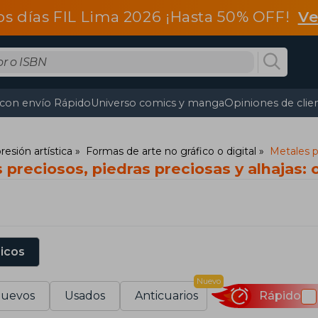
os días FIL Lima 2026 ¡Hasta 50% OFF!
Ve
 con envío Rápido
Universo comics y manga
Opiniones de clie
resión artística
Formas de arte no gráfico o digital
Metales pr
 preciosos, piedras preciosas y alhajas: 
sicos
Nuevo
uevos
Usados
Anticuarios
Rápido