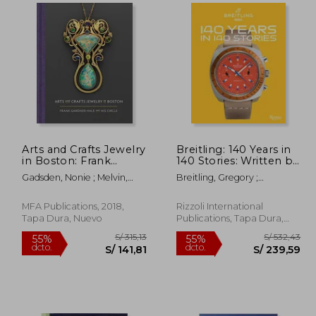
 343,81
S/ 247,33
55%
55%
dcto.
dcto.
54,72
S/ 111,30
Arts and Crafts Jewelry
Breitling: 140 Years in
in Boston: Frank
140 Stories: Written by
Gardner Hale and his
Breitling (en Inglés)
Gadsden, Nonie ; Melvin,
Breitling, Gregory ;
Circle (en Inglés)
Meghan ; Stoehrer, Emily
Mandelbaum, Fred ; Stein,
Jeff
MFA Publications, 2018,
Rizzoli International
Tapa Dura, Nuevo
Publications, Tapa Dura,
Nuevo