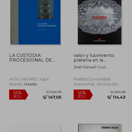
290,99
S/ 147,38
55%
55%
dcto.
dcto.
30,94
S/ 66,32
LA CUSTODIA
valor y lucimiento.
PROCESIONAL DE
platería en la
MADRID: ESTUDIO Y
comunidad de madrid
José Manuel Cruz
RESTAURACION (En
Valdovinos,madrid
papel)
(comunidad Autónoma).
AYTO. MADRID, Tapa
Madrid (comunidad
Dirección General De
Blanda,
Usado
Autónoma). Servicio De
Patrimonio Histórico
Documentación Y
Publicaciones, Nuevo