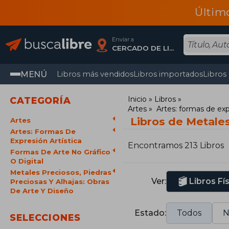
Últim
Enviar a
CERCADO DE LIMA, Lima
MENÚ
Libros más vendidos
Libros importados
Libros
Inicio
Libros
CATEGORÍA
Artes
Artes: formas de exp
Libros de Metales
Artes
Artes: Formas De
Expresión Artística
Encontramos 213 Libros
Formas De Arte No Gráfico
O Digital
Metales Preciosos, Piedras
Ver:
Libros Fí
Preciosas Y Alhajas: Obras
De Arte Y Diseño
Estado:
Todos
N
SELECCIONES