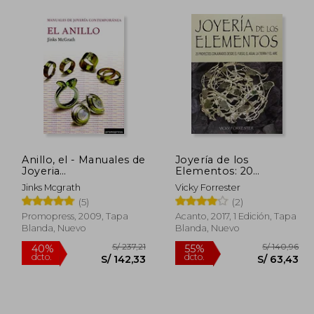
Anillo, el - Manuales de
Joyería de los
Joyeria
Elementos: 20
Contemporanea
Proyectos Conjurados
Jinks Mcgrath
Vicky Forrester
Desde el Fuego, el
(5)
(2)
Agua, la Tierra y el Aire
Promopress, 2009, Tapa
Acanto, 2017, 1 Edición, Tapa
Blanda, Nuevo
Blanda, Nuevo
 393,59
S/ 237,21
40%
55%