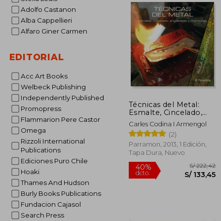
Adolfo Castanon
S/
55%
Alba Cappellieri
dcto.
S/ 1
Alfaro Giner Carmen
EDITORIAL
Acc Art Books
Welbeck Publishing
Independently Published
Técnicas del Metal:
Promopress
Esmalte, Cincelado,
Flammarion Pere Castor
Engastado y Monturas
Carles Codina I Armengol
Omega
(2)
Rizzoli International
Parramon, 2013, 1 Edición,
Publications
Tapa Dura, Nuevo
Ediciones Puro Chile
Hoaki
Thames And Hudson
Burly Books Publications
Fundacion Cajasol
Search Press