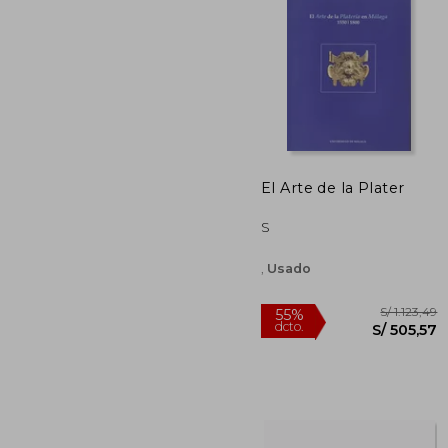
S/ 
55%
dcto.
S/ 1
El Arte de la Plater
S
,
Usado