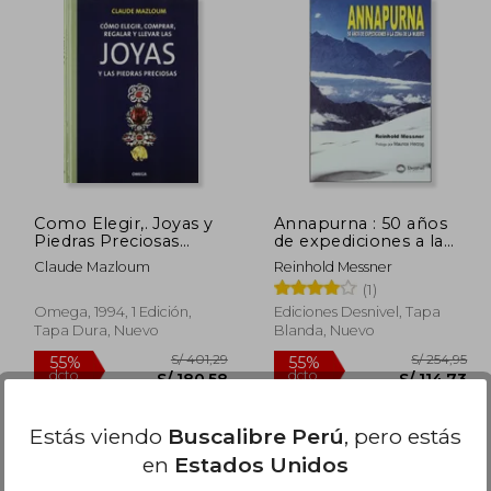
222,42
S/ 315,13
55%
55%
dcto.
dcto.
33,45
S/ 141,81
Como Elegir,. Joyas y
Annapurna : 50 años
Piedras Preciosas
de expediciones a la
(Tecnología-
zona de la muerte
Claude Mazloum
Reinhold Messner
Gemología y Joyería)
(1)
Omega, 1994, 1 Edición,
Ediciones Desnivel, Tapa
Tapa Dura, Nuevo
Blanda, Nuevo
Estás viendo
Buscalibre Perú
, pero estás
en
Estados Unidos