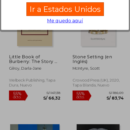
Ir a Estados Unidos
Me quedo aquí
 210,22
S/ 401,29
55%
55%
dcto.
dcto.
94,60
S/ 180,58
Little Book of
Stone Setting (en
Burberry: The Story of
Inglés)
the Iconic Fashion
Gilroy, Darla-Jane
McIntyre, Scott
House (Little Books of
Fashion, 16) (en Inglés)
Welbeck Publishing, Tapa
Crowood Press (UK), 2020,
Dura, Nuevo
Tapa Blanda, Nuevo