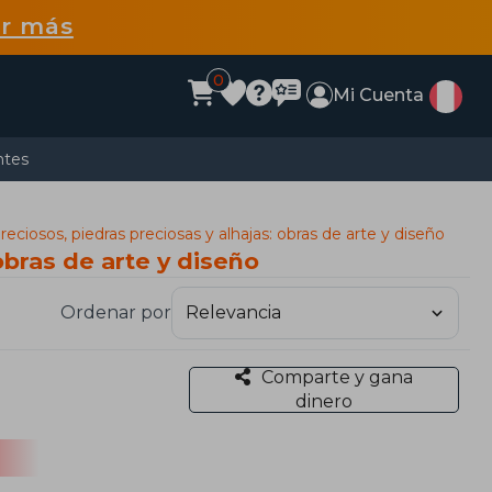
r más
0
Mi Cuenta
ntes
eciosos, piedras preciosas y alhajas: obras de arte y diseño
obras de arte y diseño
Ordenar por
Comparte y gana
dinero