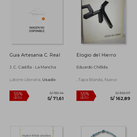
Guia Artesania C. Real
Elogio del Hierro
.123,49
S/ 326,78
55%
55%
dcto.
dcto.
05,57
S/ 147,05
J. C. Castilla - La Mancha
Eduardo Chillida.
Latorre Literaria,
Usado
, Tapa Blanda, Nuevo