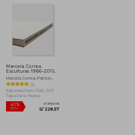
dcto.
S/ 63,43
S/ 66,32
Marcela Correa.
Esculturas 1986–2015
(en Bilingüe)
Marcela Correa; Patricio
Mardones; Smiljan Radic;
(1)
Alberto Sato
Ediciones Puro Chile, 2017,
Tapa Dura, Nuevo