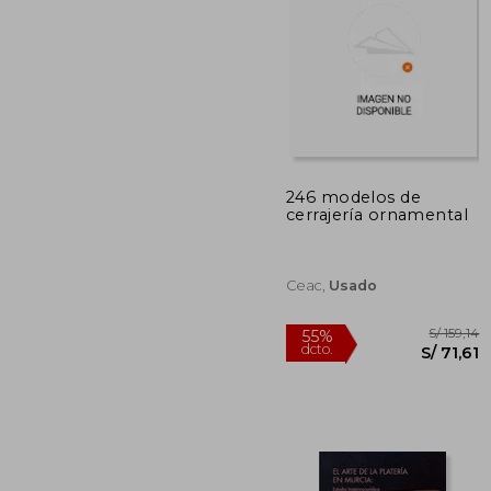
246 modelos de
cerrajería ornamental
S/ 1
55%
dcto.
S/ 5
Ceac,
Usado