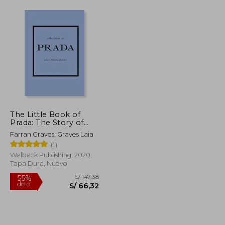
The Little Book of
Prada: The Story of
the Iconic Fashion
Farran Graves, Graves Laia
House (Little Book of
(1)
Fashion) (en Inglés)
Welbeck Publishing, 2020,
Tapa Dura, Nuevo
S/ 140,96
S/ 147,38
55%