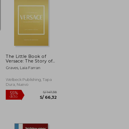
S/ 254,95
S/ 334,44
55%
dcto.
S/ 114,73
S/ 150,50
The Little Book of
Versace: The Story of
the Iconic Fashion
Graves, Laia Farran
House (Little Books of
Fashion) (en Inglés)
Welbeck Publishing, Tapa
Dura, Nuevo